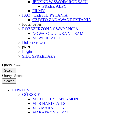
JEDYNE W SWOIM RODZAJU
PRZEZ ALPY
FILMY
FAQ - CZĘSTE PYTANIA
CZĘSTO ZADAWANE PYTANIA
footer pages
ROZSZERZONA GWARANCJA
NOWA SCULTURA V TEAM
NOWE REACTO
Dobierz rower
pl-PL
Login
SIEĆ SPRZEDAŻY
Query
Search
Query
Search
ROWERY
GÓRSKIE
MTB FULL SUSPENSION
MTB HARDTAILS
XC / MARATHON
MARATHON / TRAIL