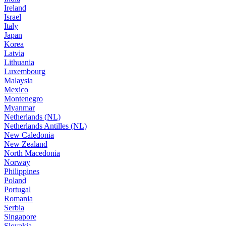
Ireland
Israel
Italy
Japan
Korea
Latvia
Lithuania
Luxembourg
Malaysia
Mexico
Montenegro
Myanmar
Netherlands (NL)
Netherlands Antilles (NL)
New Caledonia
New Zealand
North Macedonia
Norway
Philippines
Poland
Portugal
Romania
Serbia
Singapore
Slovakia