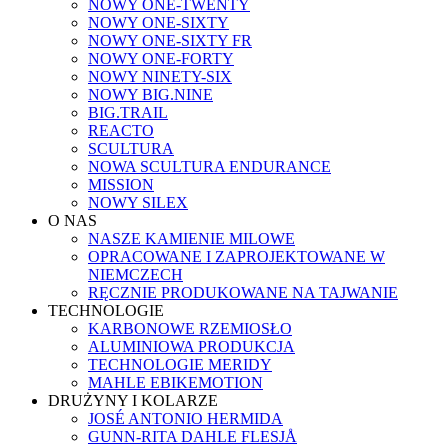
NOWY ONE-TWENTY
NOWY ONE-SIXTY
NOWY ONE-SIXTY FR
NOWY ONE-FORTY
NOWY NINETY-SIX
NOWY BIG.NINE
BIG.TRAIL
REACTO
SCULTURA
NOWA SCULTURA ENDURANCE
MISSION
NOWY SILEX
O NAS
NASZE KAMIENIE MILOWE
OPRACOWANE I ZAPROJEKTOWANE W
NIEMCZECH
RĘCZNIE PRODUKOWANE NA TAJWANIE
TECHNOLOGIE
KARBONOWE RZEMIOSŁO
ALUMINIOWA PRODUKCJA
TECHNOLOGIE MERIDY
MAHLE EBIKEMOTION
DRUŻYNY I KOLARZE
JOSÉ ANTONIO HERMIDA
GUNN-RITA DAHLE FLESJÅ