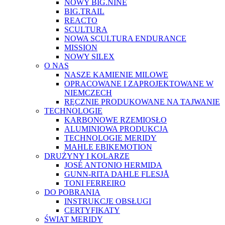
NOWY BIG.NINE
BIG.TRAIL
REACTO
SCULTURA
NOWA SCULTURA ENDURANCE
MISSION
NOWY SILEX
O NAS
NASZE KAMIENIE MILOWE
OPRACOWANE I ZAPROJEKTOWANE W
NIEMCZECH
RĘCZNIE PRODUKOWANE NA TAJWANIE
TECHNOLOGIE
KARBONOWE RZEMIOSŁO
ALUMINIOWA PRODUKCJA
TECHNOLOGIE MERIDY
MAHLE EBIKEMOTION
DRUŻYNY I KOLARZE
JOSÉ ANTONIO HERMIDA
GUNN-RITA DAHLE FLESJÅ
TONI FERREIRO
DO POBRANIA
INSTRUKCJE OBSŁUGI
CERTYFIKATY
ŚWIAT MERIDY