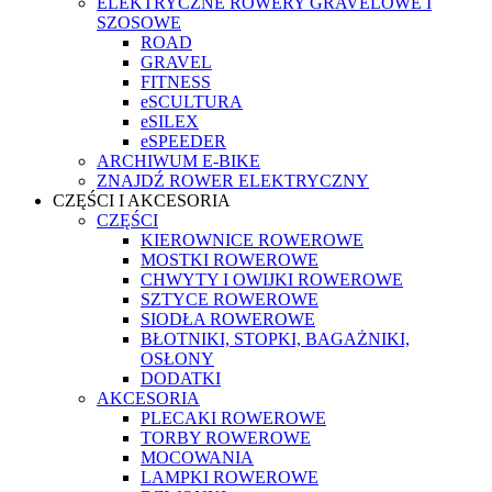
ELEKTRYCZNE ROWERY GRAVELOWE I
SZOSOWE
ROAD
GRAVEL
FITNESS
eSCULTURA
eSILEX
eSPEEDER
ARCHIWUM E-BIKE
ZNAJDŹ ROWER ELEKTRYCZNY
CZĘŚCI I AKCESORIA
CZĘŚCI
KIEROWNICE ROWEROWE
MOSTKI ROWEROWE
CHWYTY I OWIJKI ROWEROWE
SZTYCE ROWEROWE
SIODŁA ROWEROWE
BŁOTNIKI, STOPKI, BAGAŻNIKI,
OSŁONY
DODATKI
AKCESORIA
PLECAKI ROWEROWE
TORBY ROWEROWE
MOCOWANIA
LAMPKI ROWEROWE