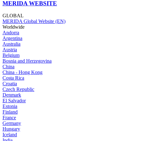
MERIDA WEBSITE
GLOBAL
MERIDA Global Website (EN)
Worldwide
Andorra
Argentina
Australia
Austria
Belgium
Bosnia and Herzegovina
China
China - Hong Kong
Costa Rica
Croatia
Czech Republic
Denmark
El Salvador
Estonia
Finland
France
Germany
Hungary
Iceland
India