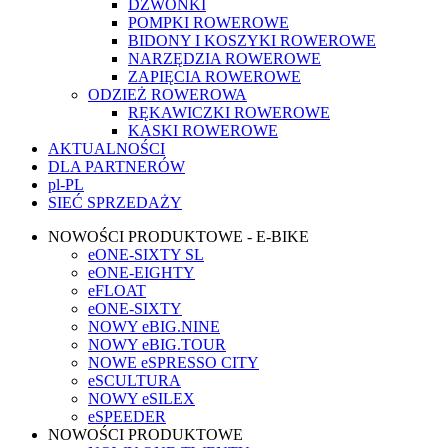
DZWONKI
POMPKI ROWEROWE
BIDONY I KOSZYKI ROWEROWE
NARZĘDZIA ROWEROWE
ZAPIĘCIA ROWEROWE
ODZIEŻ ROWEROWA
RĘKAWICZKI ROWEROWE
KASKI ROWEROWE
AKTUALNOŚCI
DLA PARTNERÓW
pl-PL
SIEĆ SPRZEDAŻY
NOWOŚCI PRODUKTOWE - E-BIKE
eONE-SIXTY SL
eONE-EIGHTY
eFLOAT
eONE-SIXTY
NOWY eBIG.NINE
NOWY eBIG.TOUR
NOWE eSPRESSO CITY
eSCULTURA
NOWY eSILEX
eSPEEDER
NOWOŚCI PRODUKTOWE