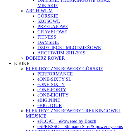
DAMSKIE TREKKINGOWE ORAZ
MIEJSKIE
ARCHIWUM
GÓRSKIE
SZOSOWE
PRZEŁAJOWE
GRAVELOWE
FITNESS
DAMSKIE
DZIECIĘCE I MŁODZIEŻOWE
ARCHIWUM 2011-2019
DOBIERZ ROWER
E-BIKE
ELEKTRYCZNE ROWERY GÓRSKIE
PERFORMANCE
eONE-SIXTY SL
eONE-SIXTY
eONE-FORTY
eONE-EIGHTY
eBIG.NINE
eBIG.TOUR
ELEKTRYCZNE ROWERY TREKKINGOWE I
MIEJSKIE
eFLOAT – ePowered by Bosch
eSPRESSO – Shimano STePS power systems