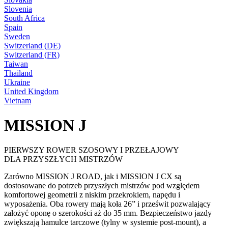
Slovenia
South Africa
Spain
Sweden
Switzerland (DE)
Switzerland (FR)
Taiwan
Thailand
Ukraine
United Kingdom
Vietnam
MISSION J
PIERWSZY ROWER SZOSOWY I PRZEŁAJOWY
DLA PRZYSZŁYCH MISTRZÓW
Zarówno MISSION J ROAD, jak i MISSION J CX są
dostosowane do potrzeb przyszłych mistrzów pod względem
komfortowej geometrii z niskim przekrokiem, napędu i
wyposażenia. Oba rowery mają koła 26” i prześwit pozwalający
założyć oponę o szerokości aż do 35 mm. Bezpieczeństwo jazdy
zwiększają hamulce tarczowe (tylny w systemie post-mount), a