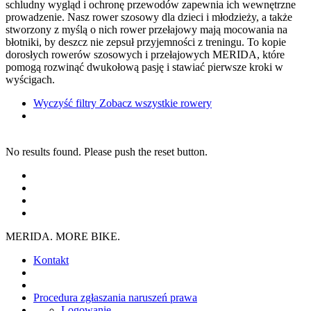
schludny wygląd i ochronę przewodów zapewnia ich wewnętrzne
prowadzenie. Nasz rower szosowy dla dzieci i młodzieży, a także
stworzony z myślą o nich rower przełajowy mają mocowania na
błotniki, by deszcz nie zepsuł przyjemności z treningu. To kopie
dorosłych rowerów szosowych i przełajowych MERIDA, które
pomogą rozwinąć dwukołową pasję i stawiać pierwsze kroki w
wyścigach.
Wyczyść filtry
Zobacz wszystkie rowery
No results found. Please push the reset button.
MERIDA. MORE BIKE.
Kontakt
Procedura zgłaszania naruszeń prawa
Logowanie