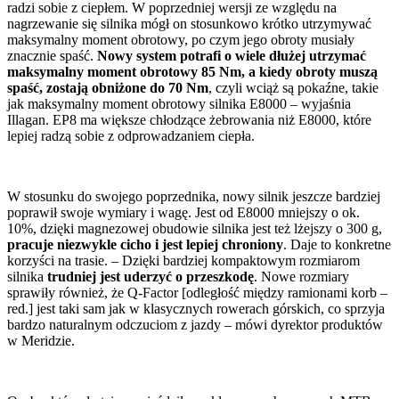
radzi sobie z ciepłem. W poprzedniej wersji ze względu na
nagrzewanie się silnika mógł on stosunkowo krótko utrzymywać
maksymalny moment obrotowy, po czym jego obroty musiały
znacznie spaść.
Nowy system potrafi o wiele dłużej utrzymać
maksymalny moment obrotowy 85 Nm, a kiedy obroty muszą
spaść, zostają obniżone do 70 Nm
, czyli wciąż są pokaźne, takie
jak maksymalny moment obrotowy silnika E8000 – wyjaśnia
Illagan. EP8 ma większe chłodzące żebrowania niż E8000, które
lepiej radzą sobie z odprowadzaniem ciepła.
W stosunku do swojego poprzednika, nowy silnik jeszcze bardziej
poprawił swoje wymiary i wagę. Jest od E8000 mniejszy o ok.
10%, dzięki magnezowej obudowie silnika jest też lżejszy o 300 g,
pracuje niezwykle cicho i jest lepiej chroniony
. Daje to konkretne
korzyści na trasie. – Dzięki bardziej kompaktowym rozmiarom
silnika
trudniej jest uderzyć o przeszkodę
. Nowe rozmiary
sprawiły również, że Q-Factor [odległość między ramionami korb –
red.] jest taki sam jak w klasycznych rowerach górskich, co sprzyja
bardzo naturalnym odczuciom z jazdy – mówi dyrektor produktów
w Meridzie.