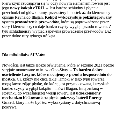
Pierwszym rzucającym się w oczy nowym elementem roweru jest
jego
nowy kokpit eTRII
. – Jest bardzo schludny i płynnie
przechodzi od główki ramy, przez stery i mostek aż do kierownicy –
opisuje Reynaldo Illagan.
Kokpit wykorzystuje półzintegrowany
system prowadzenia przewodów
, które są poprowadzone przez
stery i kierownicę, co daje bardzo czysty wygląd przodu roweru. Z
tyłu schludniejszy wygląd zapewnia prowadzenie przewodów Di2
przez dolne rury tylnego trójkąta.
Dla miłośników SUV-ów
Nowością jest także lepsze oświetlenie, które w sezonie 2021 będzie
seryjnie montowane m.in. w eOne-Sixty. –
To bardzo dobre
oświetlenie Lezyne, które mocujemy z przodu bezpośrednio do
mostka.
Ci, którzy nie chcą takiej lampki w tego typu rowerze,
mogą łatwo zdjąć płytkę, do której jest przymocowana, i uzyskać
bardzo czysty wygląd kokpitu – mówi Illagan. Inną zmianą w
stosunku do wcześniejszej wersji roweru jest
udoskonalony
mechanizm blokowania zapięcia pokrywy baterii Energy
Guard
, który może być też wykorzystany z dotychczasową
pokrywą.