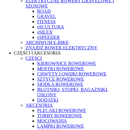
ELEKTRYCZNE ROWERY GRAVELOWE I
SZOSOWE
ROAD
GRAVEL
FITNESS
eSCULTURA
eSILEX
eSPEEDER
ARCHIWUM E-BIKE
ZNAJDŹ ROWER ELEKTRYCZNY
CZĘŚCI I AKCESORIA
CZĘŚCI
KIEROWNICE ROWEROWE
MOSTKI ROWEROWE
CHWYTY I OWIJKI ROWEROWE
SZTYCE ROWEROWE
SIODŁA ROWEROWE
BŁOTNIKI, STOPKI, BAGAŻNIKI,
OSŁONY
DODATKI
AKCESORIA
PLECAKI ROWEROWE
TORBY ROWEROWE
MOCOWANIA
LAMPKI ROWEROWE