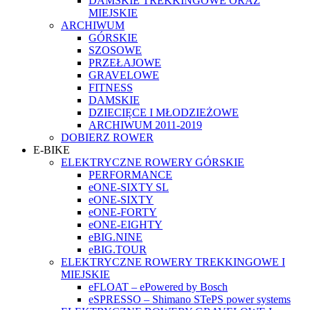
DAMSKIE TREKKINGOWE ORAZ
MIEJSKIE
ARCHIWUM
GÓRSKIE
SZOSOWE
PRZEŁAJOWE
GRAVELOWE
FITNESS
DAMSKIE
DZIECIĘCE I MŁODZIEŻOWE
ARCHIWUM 2011-2019
DOBIERZ ROWER
E-BIKE
ELEKTRYCZNE ROWERY GÓRSKIE
PERFORMANCE
eONE-SIXTY SL
eONE-SIXTY
eONE-FORTY
eONE-EIGHTY
eBIG.NINE
eBIG.TOUR
ELEKTRYCZNE ROWERY TREKKINGOWE I
MIEJSKIE
eFLOAT – ePowered by Bosch
eSPRESSO – Shimano STePS power systems