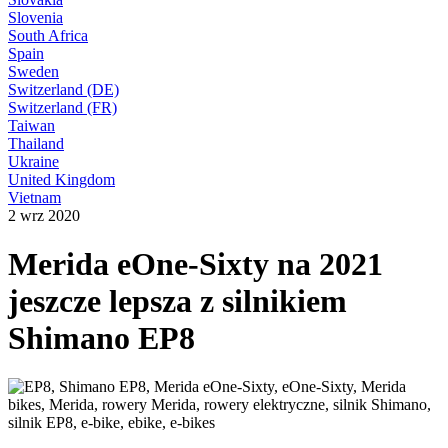
Slovenia
South Africa
Spain
Sweden
Switzerland (DE)
Switzerland (FR)
Taiwan
Thailand
Ukraine
United Kingdom
Vietnam
2 wrz 2020
Merida eOne-Sixty na 2021
jeszcze lepsza z silnikiem
Shimano EP8