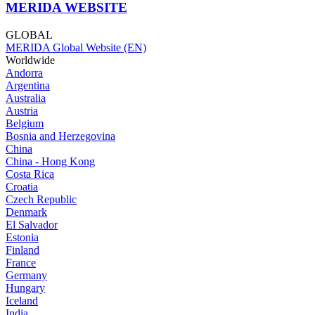
MERIDA WEBSITE
GLOBAL
MERIDA Global Website (EN)
Worldwide
Andorra
Argentina
Australia
Austria
Belgium
Bosnia and Herzegovina
China
China - Hong Kong
Costa Rica
Croatia
Czech Republic
Denmark
El Salvador
Estonia
Finland
France
Germany
Hungary
Iceland
India