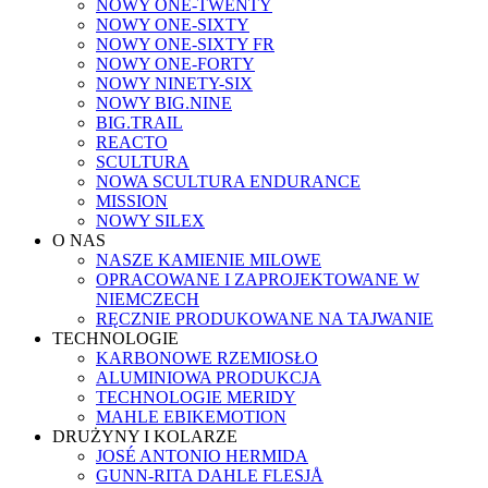
NOWY ONE-TWENTY
NOWY ONE-SIXTY
NOWY ONE-SIXTY FR
NOWY ONE-FORTY
NOWY NINETY-SIX
NOWY BIG.NINE
BIG.TRAIL
REACTO
SCULTURA
NOWA SCULTURA ENDURANCE
MISSION
NOWY SILEX
O NAS
NASZE KAMIENIE MILOWE
OPRACOWANE I ZAPROJEKTOWANE W
NIEMCZECH
RĘCZNIE PRODUKOWANE NA TAJWANIE
TECHNOLOGIE
KARBONOWE RZEMIOSŁO
ALUMINIOWA PRODUKCJA
TECHNOLOGIE MERIDY
MAHLE EBIKEMOTION
DRUŻYNY I KOLARZE
JOSÉ ANTONIO HERMIDA
GUNN-RITA DAHLE FLESJÅ