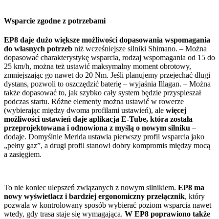
Wsparcie zgodne z potrzebami
EP8 daje dużo większe możliwości dopasowania wspomagania
do własnych potrzeb
niż wcześniejsze silniki Shimano. – Można
dopasować charakterystykę wsparcia, rodzaj wspomagania od 15 do
25 km/h, można też ustawić maksymalny moment obrotowy,
zmniejszając go nawet do 20 Nm. Jeśli planujemy przejechać długi
dystans, pozwoli to oszczędzić baterię – wyjaśnia Illagan. – Można
także dopasować to, jak szybko cały system będzie przyspieszał
podczas startu. Różne elementy można ustawić w rowerze
(wybierając między dwoma profilami ustawień), ale
więcej
możliwości ustawień daje aplikacja E-Tube, która została
przeprojektowana i odnowiona z myślą o nowym silniku
–
dodaje. Domyślnie Merida ustawia pierwszy profil wsparcia jako
„pełny gaz”, a drugi profil stanowi dobry kompromis między mocą
a zasięgiem.
To nie koniec ulepszeń związanych z nowym silnikiem.
EP8 ma
nowy wyświetlacz i bardziej ergonomiczny przełącznik
, który
pozwala w kontrolowany sposób wybierać poziom wsparcia nawet
wtedy, gdy trasa staje się wymagająca.
W EP8 poprawiono także