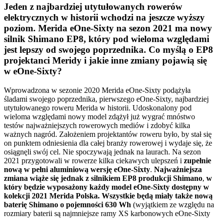
Jeden z najbardziej utytułowanych rowerów
elektrycznych w historii wchodzi na jeszcze wyższy
poziom. Merida eOne-Sixty na sezon 2021 ma nowy
silnik Shimano EP8, który pod wieloma względami
jest lepszy od swojego poprzednika. Co myślą o EP8
projektanci Meridy i jakie inne zmiany pojawią się
w eOne-Sixty?
Wprowadzona w sezonie 2020 Merida eOne-Sixty podążyła
śladami swojego poprzednika, pierwszego eOne-Sixty, najbardziej
utytułowanego roweru Merida w historii. Udoskonalony pod
wieloma względami nowy model zdążył już wygrać mnóstwo
testów najważniejszych rowerowych mediów i zdobyć kilka
ważnych nagród. Założeniem projektantów roweru było, by stał się
on punktem odniesienia dla całej branży rowerowej i wydaje się, że
osiągnęli swój cel. Nie spoczywają jednak na laurach. Na sezon
2021 przygotowali w rowerze kilka ciekawych ulepszeń
i
zupełnie
nową w pełni aluminiową wersję eOne-Sixty
.
Najważniejsza
zmiana wiąże się jednak z silnikiem EP8 produkcji Shimano
,
w
który będzie wyposażony każdy model eOne-Sixty dostępny w
kolekcji 2021 Merida Polska. Wszystkie będą miały także nową
baterię Shimano o pojemności 630 Wh
(wyjątkiem ze względu na
rozmiary baterii są najmniejsze ramy XS karbonowych eOne-Sixty