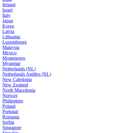
Ireland
Israel
Italy
Japan
Korea
Latvia
Lithuania
Luxembourg
Malaysia
Mexico
Montenegro
Myanmar
Netherlands (NL)
Netherlands Antilles (NL)
New Caledonia
New Zealand
North Macedonia
Norway
Philippines
Poland
Portugal
Romania
Serbia
Singapore
Slovakia