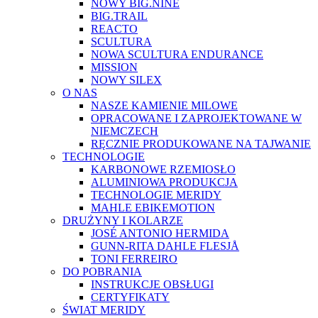
NOWY BIG.NINE
BIG.TRAIL
REACTO
SCULTURA
NOWA SCULTURA ENDURANCE
MISSION
NOWY SILEX
O NAS
NASZE KAMIENIE MILOWE
OPRACOWANE I ZAPROJEKTOWANE W
NIEMCZECH
RĘCZNIE PRODUKOWANE NA TAJWANIE
TECHNOLOGIE
KARBONOWE RZEMIOSŁO
ALUMINIOWA PRODUKCJA
TECHNOLOGIE MERIDY
MAHLE EBIKEMOTION
DRUŻYNY I KOLARZE
JOSÉ ANTONIO HERMIDA
GUNN-RITA DAHLE FLESJÅ
TONI FERREIRO
DO POBRANIA
INSTRUKCJE OBSŁUGI
CERTYFIKATY
ŚWIAT MERIDY