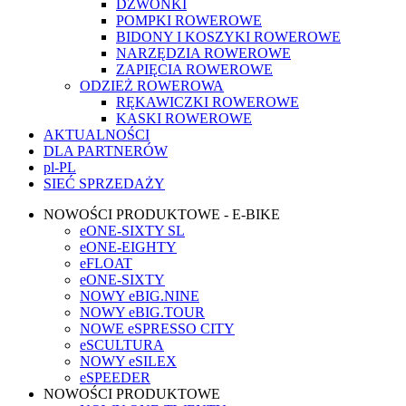
DZWONKI
POMPKI ROWEROWE
BIDONY I KOSZYKI ROWEROWE
NARZĘDZIA ROWEROWE
ZAPIĘCIA ROWEROWE
ODZIEŻ ROWEROWA
RĘKAWICZKI ROWEROWE
KASKI ROWEROWE
AKTUALNOŚCI
DLA PARTNERÓW
pl-PL
SIEĆ SPRZEDAŻY
NOWOŚCI PRODUKTOWE - E-BIKE
eONE-SIXTY SL
eONE-EIGHTY
eFLOAT
eONE-SIXTY
NOWY eBIG.NINE
NOWY eBIG.TOUR
NOWE eSPRESSO CITY
eSCULTURA
NOWY eSILEX
eSPEEDER
NOWOŚCI PRODUKTOWE