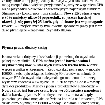
Osoby, które do tej pory jeździły na klasycznych rowerach MTB,
mogą czerpać dużo większą przyjemność z jazdy ze wsparciem EP8
niż w przypadku e-bike’ów z wcześniejszym najlepszym silnikiem
Shimano czy konkurencyjnymi silnikami.
Nowy EP8 stawia opór
o 36% mniejszy niż swój poprzednik, co jeszcze bardziej
ułatwia jazdę powyżej 25 km/h, gdy odcinane jest wspomaganie
roweru
. – Przejście między tymi dwoma sposobami jazdy jest teraz
dużo płynniejsze – zapewnia Reynaldo Illagan.
Płynna praca, dłuższy zasięg
Istotna zmiana dotyczy także kadencji potrzebnej do uzyskania
pełnej mocy silnika.
Z EP8 można jechać bardzo wolno i
uzyskać pełną moc, w starszych silnikach trzeba było włożyć
więcej wysiłku w kręcenie
. – Żeby uzyskać pełną moc w modelu
E8000, trzeba było osiągnąć kadencję 90 obrotów na minutę. Z
nowym EP8 do uzyskania maksymalnego momentu obrotowego
wystarczy kadencja 40 w trybie Trail i 20 w trybie Boost – rozwija
dyrektor produktów Meridy i jeden z projektantów eOne-Sixty. –
Nowy silnik jest bardzo czuły, lepiej współpracuje z napędem i
działa bardzo płynnie
. Na trudnych technicznie trasach, gdy
potrzebna jest duża moc, ale też świetna kontrola nad rowerem, EP8
działa dużo płynniej niż E8000 – dodaje Benjamin Diemer, starszy