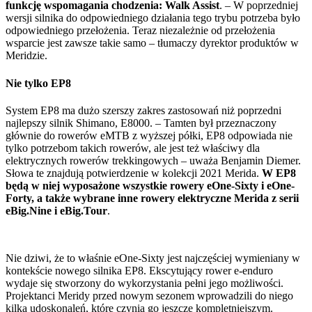
funkcję wspomagania chodzenia: Walk Assist
. – W poprzedniej
wersji silnika do odpowiedniego działania tego trybu potrzeba było
odpowiedniego przełożenia. Teraz niezależnie od przełożenia
wsparcie jest zawsze takie samo – tłumaczy dyrektor produktów w
Meridzie.
Nie tylko EP8
System EP8 ma dużo szerszy zakres zastosowań niż poprzedni
najlepszy silnik Shimano, E8000. – Tamten był przeznaczony
głównie do rowerów eMTB z wyższej półki, EP8 odpowiada nie
tylko potrzebom takich rowerów, ale jest też właściwy dla
elektrycznych rowerów trekkingowych – uważa Benjamin Diemer.
Słowa te znajdują potwierdzenie w kolekcji 2021 Merida.
W EP8
będą w niej wyposażone wszystkie rowery eOne-Sixty i eOne-
Forty, a także wybrane inne rowery elektryczne Merida z serii
eBig.Nine i eBig.Tour
.
Nie dziwi, że to właśnie eOne-Sixty jest najczęściej wymieniany w
kontekście nowego silnika EP8. Ekscytujący rower e-enduro
wydaje się stworzony do wykorzystania pełni jego możliwości.
Projektanci Meridy przed nowym sezonem wprowadzili do niego
kilka udoskonaleń, które czynią go jeszcze kompletniejszym.