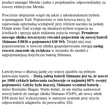
product manager Merida i jeden z projektantów odpowiedzialny za
rowery elektryczne Merida.
Powyższe ulepszenie wiąże się także z udoskonalonym trybem
wspomagania Trail. Poprawiono w nim krzywą mocy, by
zapewniała optymalną wydajność przy różnym nacisku na pedały.
Dzięki temu Trail wydaje się idealnym trybem wsparcia na
ścieżkach i sprzyja także niskiemu zużyciu energii.
Premierze
nowego silnika towarzyszy również pojawienie się nowej baterii
Shimano E8036 o pojemności 630 Wh
. Dzięki niej oraz
poprawionemu w nowym silniku gospodarowaniu energią
zasięg
roweru znacznie się zwiększa
w stosunku do modeli z
najpojemniejszą dotychczas baterią Shimano.
Łatwiej teraz o dłuższą jazdę czy więcej zjazdów na jednym
ładowaniu baterii. –
Dużą zaletą baterii Shimano jest to, że nawet
po 1000 cyklach ładowania zachowuje co najmniej 60% swojej
pojemności. Gdyby było inaczej, Shimano wymieni baterię
–
mówi Reynalno Illagan. Warto dodać, że nie można zastosować
nowej baterii do starego silnika Shimano STePS, ale nowy silnik
EP8 może być wykorzystany w starszym systemie przy użyciu
odpowiednich adapterów do przewodów Di2.