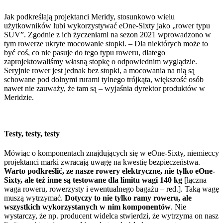
Jak podkreślają projektanci Meridy, stosunkowo wielu
użytkowników lubi wykorzystywać eOne-Sixty jako „rower typu
SUV”. Zgodnie z ich życzeniami na sezon 2021 wprowadzono w
tym rowerze ukryte mocowanie stopki. – Dla niektórych może to
być coś, co nie pasuje do tego typu roweru, dlatego
zaprojektowaliśmy własną stopkę o odpowiednim wyglądzie.
Seryjnie rower jest jednak bez stopki, a mocowania na nią są
schowane pod dolnymi rurami tylnego trójkąta, większość osób
nawet nie zauważy, że tam są – wyjaśnia dyrektor produktów w
Meridzie.
Testy, testy, testy
Mówiąc o komponentach znajdujących się w eOne-Sixty, niemieccy
projektanci marki zwracają uwagę na kwestię bezpieczeństwa. –
Warto podkreślić, ze nasze rowery elektryczne, nie tylko eOne-
Sixty, ale też inne są testowane dla limitu wagi 140 kg
[łączna
waga roweru, rowerzysty i ewentualnego bagażu – red.]. Taką wagę
muszą wytrzymać.
Dotyczy to nie tylko ramy roweru, ale
wszystkich wykorzystanych w nim komponentów
. Nie
wystarczy, że np. producent widelca stwierdzi, że wytrzyma on nasz