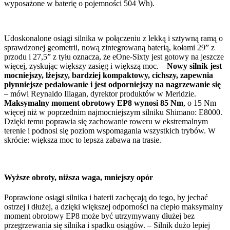
wyposażone w baterię o pojemności 504 Wh).
Udoskonalone osiągi silnika w połączeniu z lekką i sztywną ramą o
sprawdzonej geometrii, nową zintegrowaną baterią, kołami 29” z
przodu i 27,5” z tyłu oznacza, że eOne-Sixty jest gotowy na jeszcze
więcej, zyskując większy zasięg i większą moc. –
Nowy silnik jest
mocniejszy, lżejszy, bardziej kompaktowy, cichszy, zapewnia
płynniejsze pedałowanie i jest odporniejszy na nagrzewanie się
– mówi Reynaldo Illagan, dyrektor produktów w Meridzie.
Maksymalny moment obrotowy EP8 wynosi 85 Nm
, o 15 Nm
więcej niż w poprzednim najmocniejszym silniku Shimano: E8000.
Dzięki temu poprawia się zachowanie roweru w ekstremalnym
terenie i podnosi się poziom wspomagania wszystkich trybów. W
skrócie: większa moc to lepsza zabawa na trasie.
Wyższe obroty, niższa waga, mniejszy opór
Poprawione osiągi silnika i baterii zachęcają do tego, by jechać
ostrzej i dłużej, a dzięki większej odporności na ciepło maksymalny
moment obrotowy EP8 może być utrzymywany dłużej bez
przegrzewania się silnika i spadku osiągów. – Silnik dużo lepiej