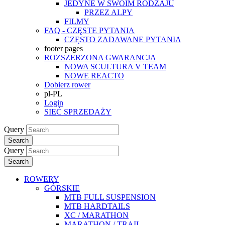
JEDYNE W SWOIM RODZAJU
PRZEZ ALPY
FILMY
FAQ - CZĘSTE PYTANIA
CZĘSTO ZADAWANE PYTANIA
footer pages
ROZSZERZONA GWARANCJA
NOWA SCULTURA V TEAM
NOWE REACTO
Dobierz rower
pl-PL
Login
SIEĆ SPRZEDAŻY
Query
Search
Query
Search
ROWERY
GÓRSKIE
MTB FULL SUSPENSION
MTB HARDTAILS
XC / MARATHON
MARATHON / TRAIL