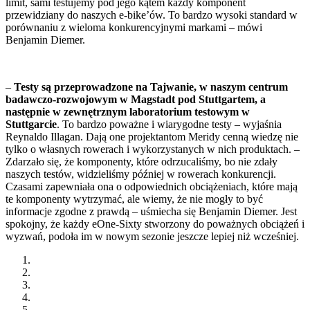
limit, sami testujemy pod jego kątem każdy komponent
przewidziany do naszych e-bike’ów. To bardzo wysoki standard w
porównaniu z wieloma konkurencyjnymi markami – mówi
Benjamin Diemer.
–
Testy są przeprowadzone na Tajwanie, w naszym centrum
badawczo-rozwojowym w Magstadt pod Stuttgartem, a
następnie w zewnętrznym laboratorium testowym w
Stuttgarcie
. To bardzo poważne i wiarygodne testy – wyjaśnia
Reynaldo Illagan. Dają one projektantom Meridy cenną wiedzę nie
tylko o własnych rowerach i wykorzystanych w nich produktach. –
Zdarzało się, że komponenty, które odrzucaliśmy, bo nie zdały
naszych testów, widzieliśmy później w rowerach konkurencji.
Czasami zapewniała ona o odpowiednich obciążeniach, które mają
te komponenty wytrzymać, ale wiemy, że nie mogły to być
informacje zgodne z prawdą – uśmiecha się Benjamin Diemer. Jest
spokojny, że każdy eOne-Sixty stworzony do poważnych obciążeń i
wyzwań, podoła im w nowym sezonie jeszcze lepiej niż wcześniej.