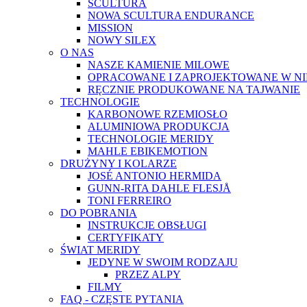
SCULTURA
NOWA SCULTURA ENDURANCE
MISSION
NOWY SILEX
O NAS
NASZE KAMIENIE MILOWE
OPRACOWANE I ZAPROJEKTOWANE W N
RĘCZNIE PRODUKOWANE NA TAJWANIE
TECHNOLOGIE
KARBONOWE RZEMIOSŁO
ALUMINIOWA PRODUKCJA
TECHNOLOGIE MERIDY
MAHLE EBIKEMOTION
DRUŻYNY I KOLARZE
JOSÉ ANTONIO HERMIDA
GUNN-RITA DAHLE FLESJÅ
TONI FERREIRO
DO POBRANIA
INSTRUKCJE OBSŁUGI
CERTYFIKATY
ŚWIAT MERIDY
JEDYNE W SWOIM RODZAJU
PRZEZ ALPY
FILMY
FAQ - CZĘSTE PYTANIA