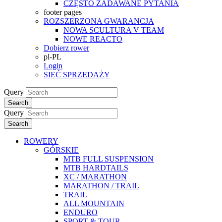
CZĘSTO ZADAWANE PYTANIA
footer pages
ROZSZERZONA GWARANCJA
NOWA SCULTURA V TEAM
NOWE REACTO
Dobierz rower
pl-PL
Login
SIEĆ SPRZEDAŻY
Query
Search
Query
Search
ROWERY
GÓRSKIE
MTB FULL SUSPENSION
MTB HARDTAILS
XC / MARATHON
MARATHON / TRAIL
TRAIL
ALL MOUNTAIN
ENDURO
SPORT & TOUR