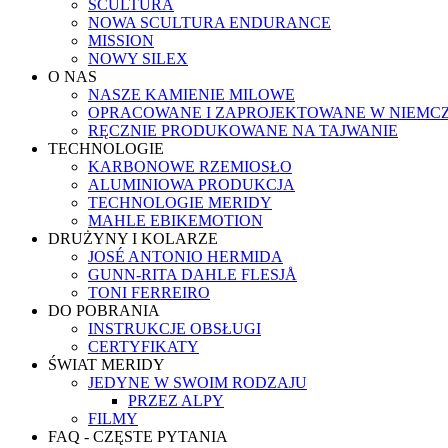
SCULTURA
NOWA SCULTURA ENDURANCE
MISSION
NOWY SILEX
O NAS
NASZE KAMIENIE MILOWE
OPRACOWANE I ZAPROJEKTOWANE W NIEMC
RĘCZNIE PRODUKOWANE NA TAJWANIE
TECHNOLOGIE
KARBONOWE RZEMIOSŁO
ALUMINIOWA PRODUKCJA
TECHNOLOGIE MERIDY
MAHLE EBIKEMOTION
DRUŻYNY I KOLARZE
JOSÉ ANTONIO HERMIDA
GUNN-RITA DAHLE FLESJÅ
TONI FERREIRO
DO POBRANIA
INSTRUKCJE OBSŁUGI
CERTYFIKATY
ŚWIAT MERIDY
JEDYNE W SWOIM RODZAJU
PRZEZ ALPY
FILMY
FAQ - CZĘSTE PYTANIA