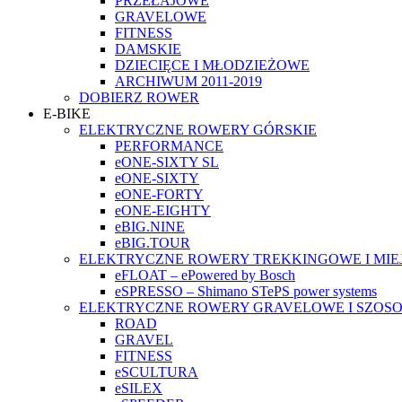
PRZEŁAJOWE
GRAVELOWE
FITNESS
DAMSKIE
DZIECIĘCE I MŁODZIEŻOWE
ARCHIWUM 2011-2019
DOBIERZ ROWER
E-BIKE
ELEKTRYCZNE ROWERY GÓRSKIE
PERFORMANCE
eONE-SIXTY SL
eONE-SIXTY
eONE-FORTY
eONE-EIGHTY
eBIG.NINE
eBIG.TOUR
ELEKTRYCZNE ROWERY TREKKINGOWE I MIE
eFLOAT – ePowered by Bosch
eSPRESSO – Shimano STePS power systems
ELEKTRYCZNE ROWERY GRAVELOWE I SZOS
ROAD
GRAVEL
FITNESS
eSCULTURA
eSILEX