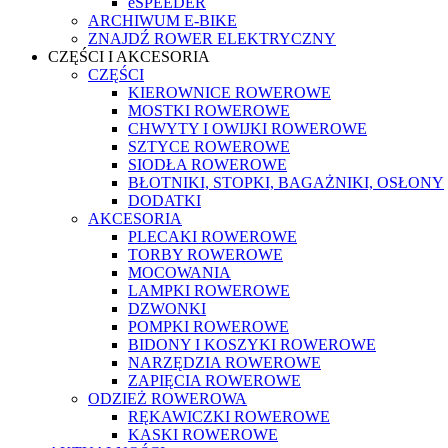
eSPEEDER
ARCHIWUM E-BIKE
ZNAJDŹ ROWER ELEKTRYCZNY
CZĘŚCI I AKCESORIA
CZĘŚCI
KIEROWNICE ROWEROWE
MOSTKI ROWEROWE
CHWYTY I OWIJKI ROWEROWE
SZTYCE ROWEROWE
SIODŁA ROWEROWE
BŁOTNIKI, STOPKI, BAGAŻNIKI, OSŁONY
DODATKI
AKCESORIA
PLECAKI ROWEROWE
TORBY ROWEROWE
MOCOWANIA
LAMPKI ROWEROWE
DZWONKI
POMPKI ROWEROWE
BIDONY I KOSZYKI ROWEROWE
NARZĘDZIA ROWEROWE
ZAPIĘCIA ROWEROWE
ODZIEŻ ROWEROWA
RĘKAWICZKI ROWEROWE
KASKI ROWEROWE