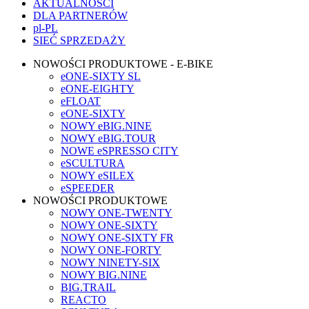
AKTUALNOŚCI
DLA PARTNERÓW
pl-PL
SIEĆ SPRZEDAŻY
NOWOŚCI PRODUKTOWE - E-BIKE
eONE-SIXTY SL
eONE-EIGHTY
eFLOAT
eONE-SIXTY
NOWY eBIG.NINE
NOWY eBIG.TOUR
NOWE eSPRESSO CITY
eSCULTURA
NOWY eSILEX
eSPEEDER
NOWOŚCI PRODUKTOWE
NOWY ONE-TWENTY
NOWY ONE-SIXTY
NOWY ONE-SIXTY FR
NOWY ONE-FORTY
NOWY NINETY-SIX
NOWY BIG.NINE
BIG.TRAIL
REACTO