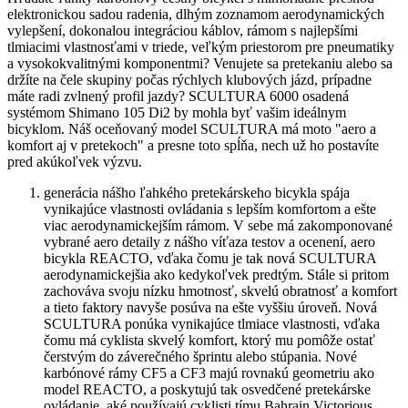
elektronickou sadou radenia, dlhým zoznamom aerodynamických
vylepšení, dokonalou integráciou káblov, rámom s najlepšími
tlmiacimi vlastnosťami v triede, veľkým priestorom pre pneumatiky
a vysokokvalitnými komponentmi? Venujete sa pretekaniu alebo sa
držíte na čele skupiny počas rýchlych klubových jázd, prípadne
máte radi zvlnený profil jazdy? SCULTURA 6000 osadená
systémom Shimano 105 Di2 by mohla byť vašim ideálnym
bicyklom. Náš oceňovaný model SCULTURA má moto "aero a
komfort aj v pretekoch" a presne toto spĺňa, nech už ho postavíte
pred akúkoľvek výzvu.
generácia nášho ľahkého pretekárskeho bicykla spája
vynikajúce vlastnosti ovládania s lepším komfortom a ešte
viac aerodynamickejším rámom. V sebe má zakomponované
vybrané aero detaily z nášho víťaza testov a ocenení, aero
bicykla REACTO, vďaka čomu je tak nová SCULTURA
aerodynamickejšia ako kedykoľvek predtým. Stále si pritom
zachováva svoju nízku hmotnosť, skvelú obratnosť a komfort
a tieto faktory navyše posúva na ešte vyššiu úroveň. Nová
SCULTURA ponúka vynikajúce tlmiace vlastnosti, vďaka
čomu má cyklista skvelý komfort, ktorý mu pomôže ostať
čerstvým do záverečného šprintu alebo stúpania. Nové
karbónové rámy CF5 a CF3 majú rovnakú geometriu ako
model REACTO, a poskytujú tak osvedčené pretekárske
ovládanie, aké používajú cyklisti tímu Bahrain Victorious.