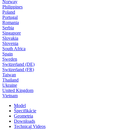
Norway
Philippines
Poland
Portugal
Romania
Serbia
Singapore
Slovakia
Slovenia
South Africa
Spain
Sweden
Switzerland (DE)
Switzerland (FR)
Taiwan
Thailand
Ukraine
United Kingdom
Vietnam
Model
Špecifikácie
Geometria
Downloads
Technical Videos