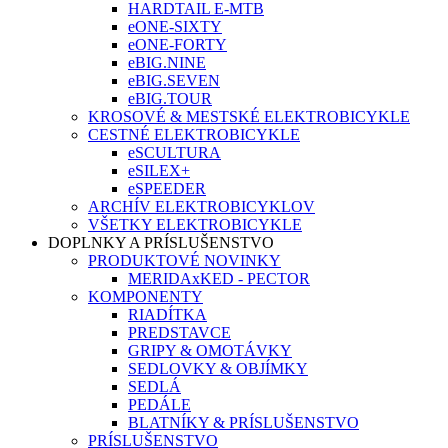
HARDTAIL E-MTB
eONE-SIXTY
eONE-FORTY
eBIG.NINE
eBIG.SEVEN
eBIG.TOUR
KROSOVÉ & MESTSKÉ ELEKTROBICYKLE
CESTNÉ ELEKTROBICYKLE
eSCULTURA
eSILEX+
eSPEEDER
ARCHÍV ELEKTROBICYKLOV
VŠETKY ELEKTROBICYKLE
DOPLNKY A PRÍSLUŠENSTVO
PRODUKTOVÉ NOVINKY
MERIDAxKED - PECTOR
KOMPONENTY
RIADÍTKA
PREDSTAVCE
GRIPY & OMOTÁVKY
SEDLOVKY & OBJÍMKY
SEDLÁ
PEDÁLE
BLATNÍKY & PRÍSLUŠENSTVO
PRÍSLUŠENSTVO