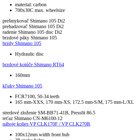
material: carbon
700x30C max. wheelsize
prešmykovač
Shimano 105 Di2
prehadzovač
Shimano 105 Di2
radenie
Shimano 105 disc Di2
brzdové páky
Shimano 105
brzdy
Shimano 105
Hydraulic disc
brzdové kotúče
Shimano RT64
160mm
kľuky
Shimano 105
FCR7100, 50-34 teeth
165 mm-XXS, 170 mm-XS, 172.5 mm-S/M, 175 mm-L/XL
stredové zloženie
SM-BB71-41B, Pressfit 86.5
reťaz
Shimano CN-M6100-12
náboje kolies
VP CLK170F / VP CLK270R
100x12mm width front hub