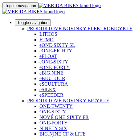
Toggle navigation
Toggle navigation
PRODUKTOVÉ NOVINKY ELEKTROBICYKLE
LITHOS
ETMO
eONE-SIXTY SL
eONE-EIGHTY
eFLOAT
eONE-SIXTY
eONE-FORTY
eBIG.NINE
eBIG.TOUR
eSCULTURA
eSILEX
eSPEEDER
PRODUKTOVÉ NOVINKY BICYKLE
ONE-TWENTY
ONE-SIXTY
NOVÉ ONE-SIXTY FR
ONE-FORTY
NINETY-SIX
BIG.NINE CF & LITE