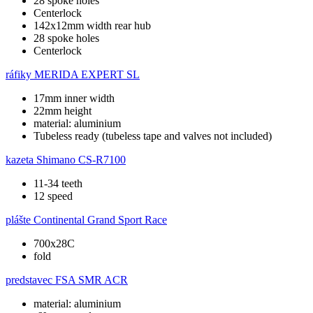
28 spoke holes
Centerlock
142x12mm width rear hub
28 spoke holes
Centerlock
ráfiky
MERIDA EXPERT SL
17mm inner width
22mm height
material: aluminium
Tubeless ready (tubeless tape and valves not included)
kazeta
Shimano CS-R7100
11-34 teeth
12 speed
plášte
Continental Grand Sport Race
700x28C
fold
predstavec
FSA SMR ACR
material: aluminium