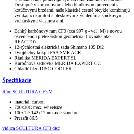
Dostupné v karbónovom alebo hliníkovom prevedení s
kotúčovými brzdami, naše klasické cestné bicykle kombinujú
vynikajúci komfort s bleskovým zrýchlením a špičkovými
vrchárskymi vlastnosťami.
Ľahký karbónový rám CF3 (cca 997 g - veľ. M) s novou
osvedčenou pretekárskou geometriou (rovnaká ako
REACTO)
12-rýchlostná elektrická sada Shimano 105 Di2
Dvojdielny kokpit FSA SMR ACR
Riadítka MERIDA EXPERT SL
Karbónová sedlovka MERIDA EXPERT CC
Chladič bŕzd DISC COOLER
Špecifikácie
Rám
SCULTURA CF3 V
material: carbon
700x30C max. wheelsize
100x12/ 142x12mm axle standard
Pressfit 86,5
vidlica
SCULTURA CF3 disc