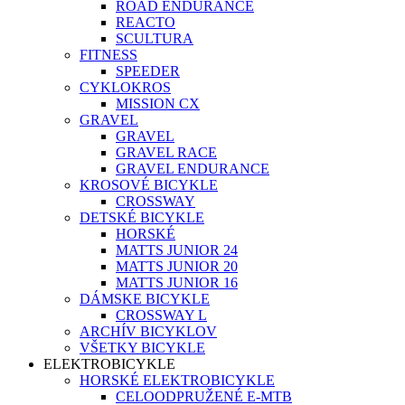
ROAD ENDURANCE
REACTO
SCULTURA
FITNESS
SPEEDER
CYKLOKROS
MISSION CX
GRAVEL
GRAVEL
GRAVEL RACE
GRAVEL ENDURANCE
KROSOVÉ BICYKLE
CROSSWAY
DETSKÉ BICYKLE
HORSKÉ
MATTS JUNIOR 24
MATTS JUNIOR 20
MATTS JUNIOR 16
DÁMSKE BICYKLE
CROSSWAY L
ARCHÍV BICYKLOV
VŠETKY BICYKLE
ELEKTROBICYKLE
HORSKÉ ELEKTROBICYKLE
CELOODPRUŽENÉ E-MTB