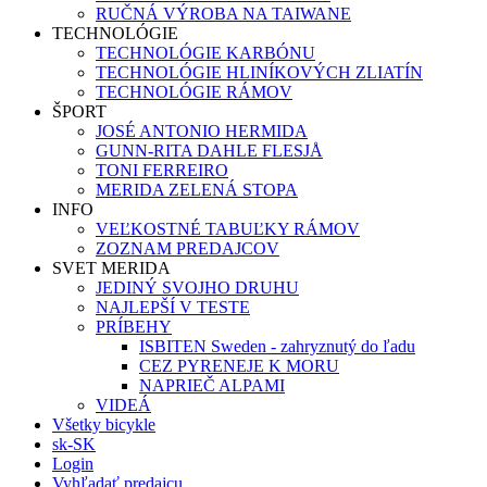
RUČNÁ VÝROBA NA TAIWANE
TECHNOLÓGIE
TECHNOLÓGIE KARBÓNU
TECHNOLÓGIE HLINÍKOVÝCH ZLIATÍN
TECHNOLÓGIE RÁMOV
ŠPORT
JOSÉ ANTONIO HERMIDA
GUNN-RITA DAHLE FLESJÅ
TONI FERREIRO
MERIDA ZELENÁ STOPA
INFO
VEĽKOSTNÉ TABUĽKY RÁMOV
ZOZNAM PREDAJCOV
SVET MERIDA
JEDINÝ SVOJHO DRUHU
NAJLEPŠÍ V TESTE
PRÍBEHY
ISBITEN Sweden - zahryznutý do ľadu
CEZ PYRENEJE K MORU
NAPRIEČ ALPAMI
VIDEÁ
Všetky bicykle
sk-SK
Login
Vyhľadať predajcu