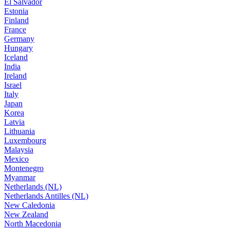
El Salvador
Estonia
Finland
France
Germany
Hungary
Iceland
India
Ireland
Israel
Italy
Japan
Korea
Latvia
Lithuania
Luxembourg
Malaysia
Mexico
Montenegro
Myanmar
Netherlands (NL)
Netherlands Antilles (NL)
New Caledonia
New Zealand
North Macedonia