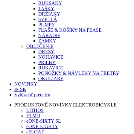
RUKSAKY
TAŠKY
DRŽIAKY
SVETLÁ
PUMPY
FĽAŠE & KOŠÍKY NA FĽAŠE
NÁRADIE
ZÁMKY
OBLEČENIE
DRESY
NOHAVICE
PRILBY
RUKAVICE
PONOŽKY & NÁVLEKY NA TRETRY
OKULIARE
NOVINKY
sk-SK
Vyhľadať predajcu
PRODUKTOVÉ NOVINKY ELEKTROBICYKLE
LITHOS
ETMO
eONE-SIXTY SL
eONE-EIGHTY
eFLOAT