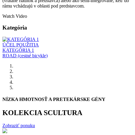
(vrátane riadítok a predstavca) alebo ako semi-integrované, keď do
rámu vchádzajú v oblasti pod predstavcom.
Watch Video
Kategória
ÚČEL POUŽITIA
KATEGÓRIA 1
ROAD (cestné bicykle)
NÍZKA HMOTNOSŤ A PRETEKÁRSKE GÉNY
KOLEKCIA SCULTURA
Zobraziť ponuku