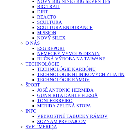
NOVÝ BIG.NINE / BIG.SEVEN TFS
BIG.TRAIL
DIRT
REACTO
SCULTURA
SCULTURA ENDURANCE
MISSION
NOVÝ SILEX
O NÁS
ESG REPORT
NEMECKÝ VÝVOJ & DIZAJN
RUČNÁ VÝROBA NA TAIWANE
TECHNOLÓGIE
TECHNOLÓGIE KARBÓNU
TECHNOLÓGIE HLINÍKOVÝCH ZLIATÍN
TECHNOLÓGIE RÁMOV
ŠPORT
JOSÉ ANTONIO HERMIDA
GUNN-RITA DAHLE FLESJÅ
TONI FERREIRO
MERIDA ZELENÁ STOPA
INFO
VEĽKOSTNÉ TABUĽKY RÁMOV
ZOZNAM PREDAJCOV
SVET MERIDA