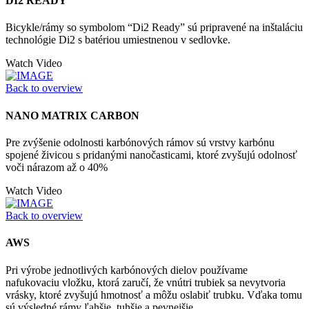
DI2 READY
Bicykle/rámy so symbolom “Di2 Ready” sú pripravené na inštaláciu
technológie Di2 s batériou umiestnenou v sedlovke.
Watch Video
Back to overview
NANO MATRIX CARBON
Pre zvýšenie odolnosti karbónových rámov sú vrstvy karbónu
spojené živicou s pridanými nanočasticami, ktoré zvyšujú odolnosť
voči nárazom až o 40%
Watch Video
Back to overview
AWS
Pri výrobe jednotlivých karbónových dielov používame
nafukovaciu vložku, ktorá zaručí, že vnútri trubiek sa nevytvoria
vrásky, ktoré zvyšujú hmotnosť a môžu oslabiť trubku. Vďaka tomu
sú výsledné rámy ľahšie, tuhšie a pevnejšie.