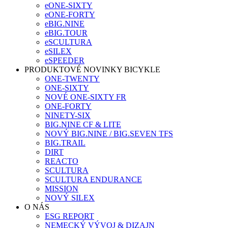
eONE-SIXTY
eONE-FORTY
eBIG.NINE
eBIG.TOUR
eSCULTURA
eSILEX
eSPEEDER
PRODUKTOVÉ NOVINKY BICYKLE
ONE-TWENTY
ONE-SIXTY
NOVÉ ONE-SIXTY FR
ONE-FORTY
NINETY-SIX
BIG.NINE CF & LITE
NOVÝ BIG.NINE / BIG.SEVEN TFS
BIG.TRAIL
DIRT
REACTO
SCULTURA
SCULTURA ENDURANCE
MISSION
NOVÝ SILEX
O NÁS
ESG REPORT
NEMECKÝ VÝVOJ & DIZAJN