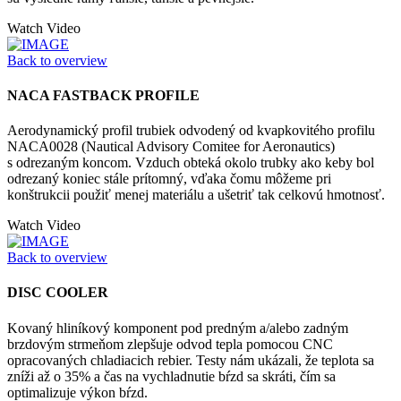
Watch Video
Back to overview
NACA FASTBACK PROFILE
Aerodynamický profil trubiek odvodený od kvapkovitého profilu
NACA0028 (Nautical Advisory Comitee for Aeronautics)
s odrezaným koncom. Vzduch obteká okolo trubky ako keby bol
odrezaný koniec stále prítomný, vďaka čomu môžeme pri
konštrukcii použiť menej materiálu a ušetriť tak celkovú hmotnosť.
Watch Video
Back to overview
DISC COOLER
Kovaný hliníkový komponent pod predným a/alebo zadným
brzdovým strmeňom zlepšuje odvod tepla pomocou CNC
opracovaných chladiacich rebier. Testy nám ukázali, že teplota sa
zníži až o 35% a čas na vychladnutie bŕzd sa skráti, čím sa
optimalizuje výkon bŕzd.