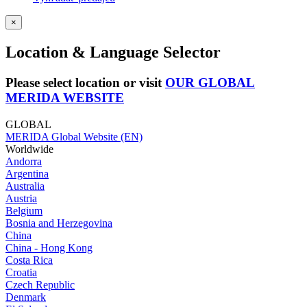
×
Location & Language Selector
Please select location or visit
OUR GLOBAL
MERIDA WEBSITE
GLOBAL
MERIDA Global Website (EN)
Worldwide
Andorra
Argentina
Australia
Austria
Belgium
Bosnia and Herzegovina
China
China - Hong Kong
Costa Rica
Croatia
Czech Republic
Denmark