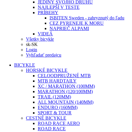
JEDINÝ SVOJHO DRUHU
NAJLEPŠÍ V TESTE
PRÍBEHY
ISBITEN Sweden - zahryznutý do ľadu
CEZ PYRENEJE K MORU
NAPRIEČ ALPAMI
VIDEÁ
Všetky bicykle
sk-SK
Login
Vyhľadať predajcu
BICYKLE
HORSKÉ BICYKLE
CELOODPRUŽENÉ MTB
MTB HARDTAILY
XC / MARATHON (100MM)
MARATHON (120/100MM)
TRAIL (120MM)
ALL MOUNTAIN (140MM)
ENDURO (160MM)
SPORT & TOUR
CESTNÉ BICYKLE
ROAD RACE AERO
ROAD RACE