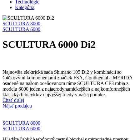
Technológie
Kategória
SCULTURA 8000
SCULTURA 6000
SCULTURA 6000 Di2
Najnovšia elektrická sada Shimano 105 Di2 v kombinácii so
špičkovými komponentami značiek FSA, Continental a MERIDA
osadené na našom oceňovanom ráme SCULTURA CF3 robia z
modelu 6000 jeden z najaerodynamickejších a najkomfortnejších
klasických bicyklov najvyššej triedy v našej ponuke.
Čítať ďalej
Nájsť predajcu
SCULTURA 8000
SCULTURA 6000
Hľadáte ľahký karbónový cestný bicykel s mimoriadne presnou