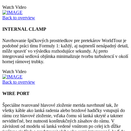
Watch Video
Back to overview
INTERNAL CLAMP
Navrhovanie špičkových prostriedkov pre pretekárov WorldTour je
podobné práci tímu Formuly 1: každý, aj najmenší nenápadný detail,
môže spraviť vo výsledku rozhodujúce sekundy. Aj preto
integrovaná sedlová objímka minimalizuje tvorbu turbulencií v okolí
hornej rámovej trubky.
Watch Video
Back to overview
WIRE PORT
Špeciálne tvarované hlavové zloženie merida navrhnuté tak, že
všetky káble ako lanká radenia alebo brzdové hadičky vstupujú do
rámu cez hlavové zloženie, vďaka čomu sú lanká ukryté a takmer
neviditeľné, bez nutnosti konštrukčných zásahov do rámu. V
závislosti od modelu sú lanká vedené vnútrom po celej ich dĺžke