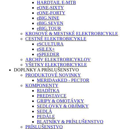
HARDTAIL E-MTB
eONE-SIXTY
eONE-FORTY
eBIG.NINE
eBIG.SEVEN
eBIG.TOUR
KROSOVÉ & MESTSKÉ ELEKTROBICYKLE
CESTNÉ ELEKTROBICYKLE
eSCULTURA
eSILEX+
eSPEEDER
ARCHÍV ELEKTROBICYKLOV
VŠETKY ELEKTROBICYKLE
DOPLNKY A PRÍSLUŠENSTVO
PRODUKTOVÉ NOVINKY
MERIDAxKED - PECTOR
KOMPONENTY
RIADÍTKA
PREDSTAVCE
GRIPY & OMOTÁVKY
SEDLOVKY & OBJÍMKY
SEDLÁ
PEDÁLE
BLATNÍKY & PRÍSLUŠENSTVO
PRÍSLUŠENSTVO