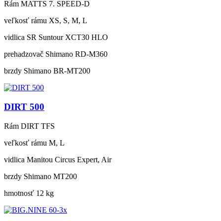
Rám
MATTS 7. SPEED-D
veľkosť rámu
XS, S, M, L
vidlica
SR Suntour XCT30 HLO
prehadzovač
Shimano RD-M360
brzdy
Shimano BR-MT200
DIRT 500
Rám
DIRT TFS
veľkosť rámu
M, L
vidlica
Manitou Circus Expert, Air
brzdy
Shimano MT200
hmotnosť
12 kg