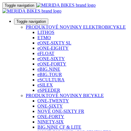
Toggle navigation
Toggle navigation
PRODUKTOVÉ NOVINKY ELEKTROBICYKLE
LITHOS
ETMO
eONE-SIXTY SL
eONE-EIGHTY
eFLOAT
eONE-SIXTY
eONE-FORTY
eBIG.NINE
eBIG.TOUR
eSCULTURA
eSILEX
eSPEEDER
PRODUKTOVÉ NOVINKY BICYKLE
ONE-TWENTY
ONE-SIXTY
NOVÉ ONE-SIXTY FR
ONE-FORTY
NINETY-SIX
BIG.NINE CF & LITE