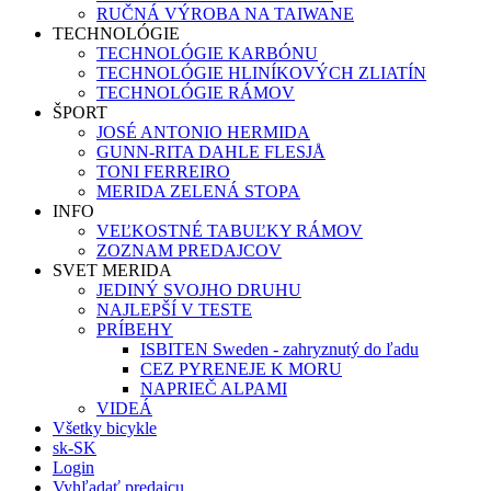
RUČNÁ VÝROBA NA TAIWANE
TECHNOLÓGIE
TECHNOLÓGIE KARBÓNU
TECHNOLÓGIE HLINÍKOVÝCH ZLIATÍN
TECHNOLÓGIE RÁMOV
ŠPORT
JOSÉ ANTONIO HERMIDA
GUNN-RITA DAHLE FLESJÅ
TONI FERREIRO
MERIDA ZELENÁ STOPA
INFO
VEĽKOSTNÉ TABUĽKY RÁMOV
ZOZNAM PREDAJCOV
SVET MERIDA
JEDINÝ SVOJHO DRUHU
NAJLEPŠÍ V TESTE
PRÍBEHY
ISBITEN Sweden - zahryznutý do ľadu
CEZ PYRENEJE K MORU
NAPRIEČ ALPAMI
VIDEÁ
Všetky bicykle
sk-SK
Login
Vyhľadať predajcu