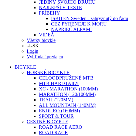
JEDINÝ SVOJHO DRUHU
NAJLEPŠÍ V TESTE
PRÍBEHY
ISBITEN Sweden - zahryznutý do ľadu
CEZ PYRENEJE K MORU
NAPRIEČ ALPAMI
VIDEÁ
Všetky bicykle
sk-SK
Login
Vyhľadať predajcu
BICYKLE
HORSKÉ BICYKLE
CELOODPRUŽENÉ MTB
MTB HARDTAILY
XC / MARATHON (100MM)
MARATHON (120/100MM)
TRAIL (120MM)
ALL MOUNTAIN (140MM)
ENDURO (160MM)
SPORT & TOUR
CESTNÉ BICYKLE
ROAD RACE AERO
ROAD RACE