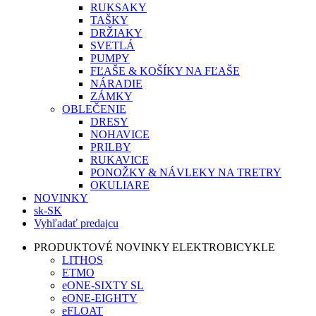
RUKSAKY
TAŠKY
DRŽIAKY
SVETLÁ
PUMPY
FĽAŠE & KOŠÍKY NA FĽAŠE
NÁRADIE
ZÁMKY
OBLEČENIE
DRESY
NOHAVICE
PRILBY
RUKAVICE
PONOŽKY & NÁVLEKY NA TRETRY
OKULIARE
NOVINKY
sk-SK
Vyhľadať predajcu
PRODUKTOVÉ NOVINKY ELEKTROBICYKLE
LITHOS
ETMO
eONE-SIXTY SL
eONE-EIGHTY
eFLOAT