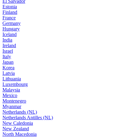
El Salvador
Estonia
Finland
France
Germany
Hungary
Iceland
India
Ireland
Israel
Italy
Japan
Korea
Latvia
Lithuania
Luxembourg
Malaysia
Mexico
Montenegro
Myanmar
Netherlands (NL)
Netherlands Antilles (NL)
New Caledonia
New Zealand
North Macedonia