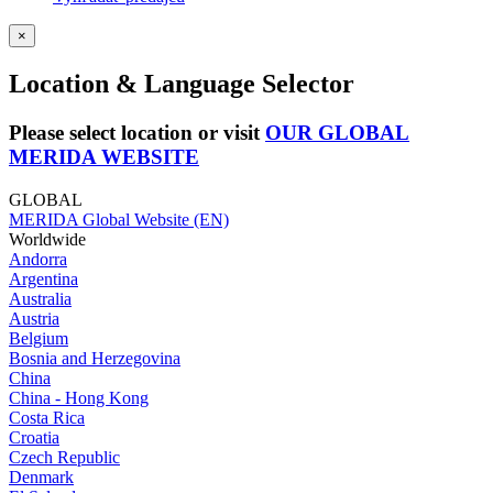
×
Location & Language Selector
Please select location or visit
OUR GLOBAL
MERIDA WEBSITE
GLOBAL
MERIDA Global Website (EN)
Worldwide
Andorra
Argentina
Australia
Austria
Belgium
Bosnia and Herzegovina
China
China - Hong Kong
Costa Rica
Croatia
Czech Republic
Denmark