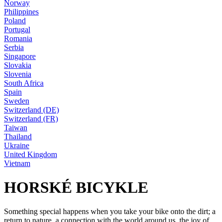
Norway
Philippines
Poland
Portugal
Romania
Serbia
Singapore
Slovakia
Slovenia
South Africa
Spain
Sweden
Switzerland (DE)
Switzerland (FR)
Taiwan
Thailand
Ukraine
United Kingdom
Vietnam
HORSKÉ BICYKLE
Something special happens when you take your bike onto the dirt; a
return to nature, a connection with the world around us, the joy of