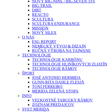
NOVÝ BIG.NINE / BIG.SEVEN TFS
BIG.TRAIL
DIRT
REACTO
SCULTURA
SCULTURA ENDURANCE
MISSION
NOVÝ SILEX
O NÁS
ESG REPORT
NEMECKÝ VÝVOJ & DIZAJN
RUČNÁ VÝROBA NA TAIWANE
TECHNOLÓGIE
TECHNOLÓGIE KARBÓNU
TECHNOLÓGIE HLINÍKOVÝCH ZLIATÍN
TECHNOLÓGIE RÁMOV
ŠPORT
JOSÉ ANTONIO HERMIDA
GUNN-RITA DAHLE FLESJÅ
TONI FERREIRO
MERIDA ZELENÁ STOPA
INFO
VEĽKOSTNÉ TABUĽKY RÁMOV
ZOZNAM PREDAJCOV
SVET MERIDA