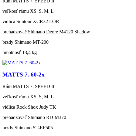
Rám
MATTS 7. SPEED II
veľkosť rámu
XS, S, M, L
vidlica
Suntour XCR32 LOR
prehadzovač
Shimano Deore M4120 Shadow
brzdy
Shimano MT-200
hmotnosť
13,4 kg
MATTS 7. 60-2x
Rám
MATTS 7. SPEED II
veľkosť rámu
XS, S, M, L
vidlica
Rock Shox Judy TK
prehadzovač
Shimano RD-M370
brzdy
Shimano ST-EF505