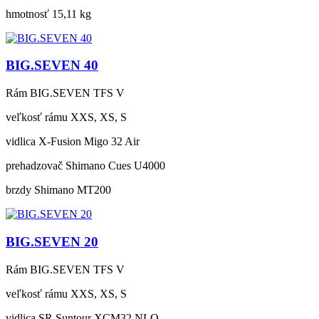
hmotnosť
15,11 kg
BIG.SEVEN 40
Rám
BIG.SEVEN TFS V
veľkosť rámu
XXS, XS, S
vidlica
X-Fusion Migo 32 Air
prehadzovač
Shimano Cues U4000
brzdy
Shimano MT200
BIG.SEVEN 20
Rám
BIG.SEVEN TFS V
veľkosť rámu
XXS, XS, S
vidlica
SR Suntour XCM32 NLO