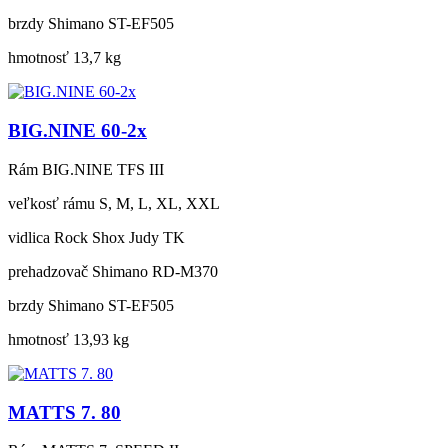
brzdy
Shimano ST-EF505
hmotnosť
13,7 kg
BIG.NINE 60-2x
Rám
BIG.NINE TFS III
veľkosť rámu
S, M, L, XL, XXL
vidlica
Rock Shox Judy TK
prehadzovač
Shimano RD-M370
brzdy
Shimano ST-EF505
hmotnosť
13,93 kg
MATTS 7. 80