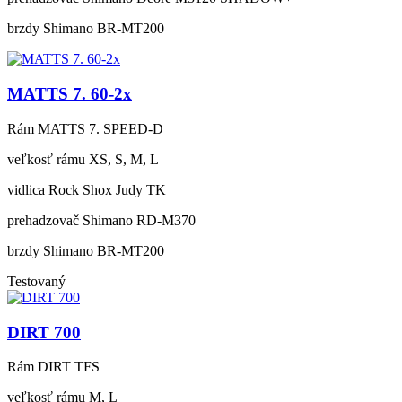
brzdy
Shimano BR-MT200
MATTS 7. 60-2x
Rám
MATTS 7. SPEED-D
veľkosť rámu
XS, S, M, L
vidlica
Rock Shox Judy TK
prehadzovač
Shimano RD-M370
brzdy
Shimano BR-MT200
Testovaný
DIRT 700
Rám
DIRT TFS
veľkosť rámu
M, L