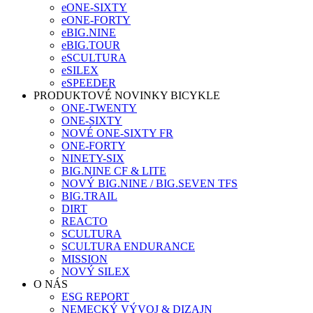
eONE-SIXTY
eONE-FORTY
eBIG.NINE
eBIG.TOUR
eSCULTURA
eSILEX
eSPEEDER
PRODUKTOVÉ NOVINKY BICYKLE
ONE-TWENTY
ONE-SIXTY
NOVÉ ONE-SIXTY FR
ONE-FORTY
NINETY-SIX
BIG.NINE CF & LITE
NOVÝ BIG.NINE / BIG.SEVEN TFS
BIG.TRAIL
DIRT
REACTO
SCULTURA
SCULTURA ENDURANCE
MISSION
NOVÝ SILEX
O NÁS
ESG REPORT
NEMECKÝ VÝVOJ & DIZAJN