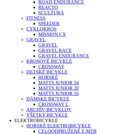
ROAD ENDURANCE
REACTO
SCULTURA
FITNESS
SPEEDER
CYKLOKROS
MISSION CX
GRAVEL
GRAVEL
GRAVEL RACE
GRAVEL ENDURANCE
KROSOVÉ BICYKLE
CROSSWAY
DETSKÉ BICYKLE
HORSKÉ
MATTS JUNIOR 24
MATTS JUNIOR 20
MATTS JUNIOR 16
DÁMSKE BICYKLE
CROSSWAY L
ARCHÍV BICYKLOV
VŠETKY BICYKLE
ELEKTROBICYKLE
HORSKÉ ELEKTROBICYKLE
CELOODPRUŽENÉ E-MTB