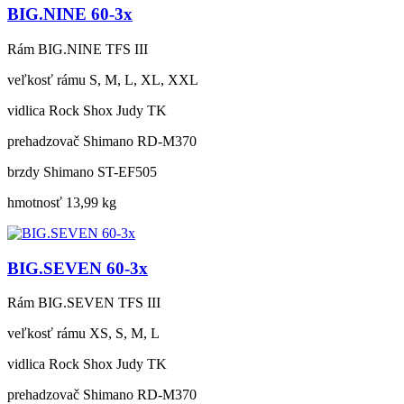
BIG.NINE 60-3x
Rám
BIG.NINE TFS III
veľkosť rámu
S, M, L, XL, XXL
vidlica
Rock Shox Judy TK
prehadzovač
Shimano RD-M370
brzdy
Shimano ST-EF505
hmotnosť
13,99 kg
BIG.SEVEN 60-3x
Rám
BIG.SEVEN TFS III
veľkosť rámu
XS, S, M, L
vidlica
Rock Shox Judy TK
prehadzovač
Shimano RD-M370