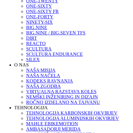
ONE-TWENTY
ONE-SIXTY
ONE-SIXTY FR
ONE-FORTY
NINETY-SIX
BIG.NINE
BIG.NINE / BIG.SEVEN TFS
DIRT
REACTO
SCULTURA
SCULTURA ENDURANCE
SILEX
O NAS
NAŠA MISIJA
NAŠA NAČELA
KODEKS RAVNANJA
NAŠA ZGODBA
VIRTUALNA RAZSTAVA KOLES
NEMŠKI INŽENIRING IN DIZAJN
ROČNO IZDELANO NA TAJVANU
TEHNOLOGIJA
TEHNOLOGIJA KARBONSKIH OKVIRJEV
TEHNOLOGIJA ALUMINIJSKIH OKVIRJEV
MAHLE EBIKEMOTION
AMBASADORJI MERIDA