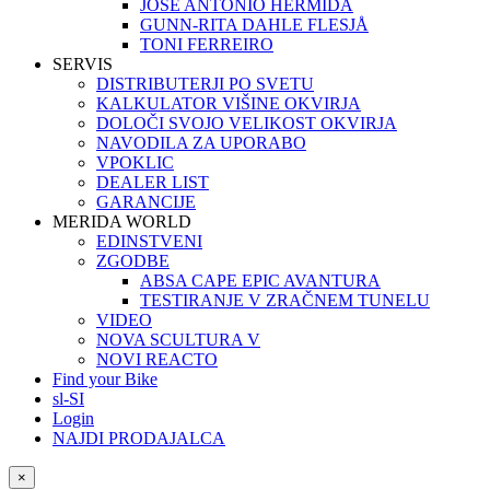
JOSÉ ANTONIO HERMIDA
GUNN-RITA DAHLE FLESJÅ
TONI FERREIRO
SERVIS
DISTRIBUTERJI PO SVETU
KALKULATOR VIŠINE OKVIRJA
DOLOČI SVOJO VELIKOST OKVIRJA
NAVODILA ZA UPORABO
VPOKLIC
DEALER LIST
GARANCIJE
MERIDA WORLD
EDINSTVENI
ZGODBE
ABSA CAPE EPIC AVANTURA
TESTIRANJE V ZRAČNEM TUNELU
VIDEO
NOVA SCULTURA V
NOVI REACTO
Find your Bike
sl-SI
Login
NAJDI PRODAJALCA
×