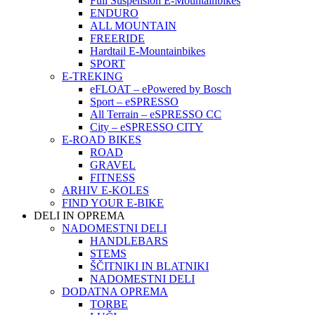
Full Suspension E-Mountainbikes
ENDURO
ALL MOUNTAIN
FREERIDE
Hardtail E-Mountainbikes
SPORT
E-TREKING
eFLOAT – ePowered by Bosch
Sport – eSPRESSO
All Terrain – eSPRESSO CC
City – eSPRESSO CITY
E-ROAD BIKES
ROAD
GRAVEL
FITNESS
ARHIV E-KOLES
FIND YOUR E-BIKE
DELI IN OPREMA
NADOMESTNI DELI
HANDLEBARS
STEMS
ŠČITNIKI IN BLATNIKI
NADOMESTNI DELI
DODATNA OPREMA
TORBE