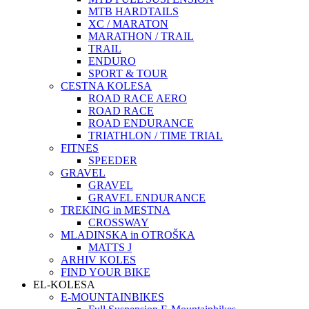
MTB HARDTAILS
XC / MARATON
MARATHON / TRAIL
TRAIL
ENDURO
SPORT & TOUR
CESTNA KOLESA
ROAD RACE AERO
ROAD RACE
ROAD ENDURANCE
TRIATHLON / TIME TRIAL
FITNES
SPEEDER
GRAVEL
GRAVEL
GRAVEL ENDURANCE
TREKING in MESTNA
CROSSWAY
MLADINSKA in OTROŠKA
MATTS J
ARHIV KOLES
FIND YOUR BIKE
EL-KOLESA
E-MOUNTAINBIKES