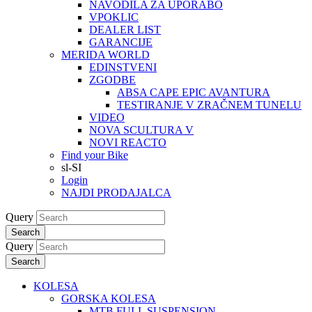
NAVODILA ZA UPORABO
VPOKLIC
DEALER LIST
GARANCIJE
MERIDA WORLD
EDINSTVENI
ZGODBE
ABSA CAPE EPIC AVANTURA
TESTIRANJE V ZRAČNEM TUNELU
VIDEO
NOVA SCULTURA V
NOVI REACTO
Find your Bike
sl-SI
Login
NAJDI PRODAJALCA
Query
Search
Query
Search
KOLESA
GORSKA KOLESA
MTB FULL SUSPENSION