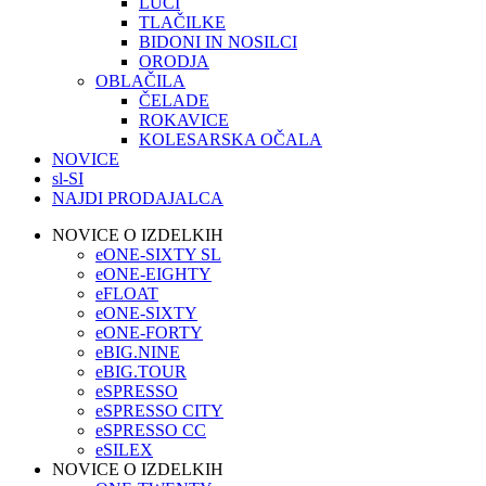
LUČI
TLAČILKE
BIDONI IN NOSILCI
ORODJA
OBLAČILA
ČELADE
ROKAVICE
KOLESARSKA OČALA
NOVICE
sl-SI
NAJDI PRODAJALCA
NOVICE O IZDELKIH
eONE-SIXTY SL
eONE-EIGHTY
eFLOAT
eONE-SIXTY
eONE-FORTY
eBIG.NINE
eBIG.TOUR
eSPRESSO
eSPRESSO CITY
eSPRESSO CC
eSILEX
NOVICE O IZDELKIH