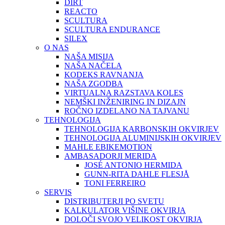
DIRT
REACTO
SCULTURA
SCULTURA ENDURANCE
SILEX
O NAS
NAŠA MISIJA
NAŠA NAČELA
KODEKS RAVNANJA
NAŠA ZGODBA
VIRTUALNA RAZSTAVA KOLES
NEMŠKI INŽENIRING IN DIZAJN
ROČNO IZDELANO NA TAJVANU
TEHNOLOGIJA
TEHNOLOGIJA KARBONSKIH OKVIRJEV
TEHNOLOGIJA ALUMINIJSKIH OKVIRJEV
MAHLE EBIKEMOTION
AMBASADORJI MERIDA
JOSÉ ANTONIO HERMIDA
GUNN-RITA DAHLE FLESJÅ
TONI FERREIRO
SERVIS
DISTRIBUTERJI PO SVETU
KALKULATOR VIŠINE OKVIRJA
DOLOČI SVOJO VELIKOST OKVIRJA