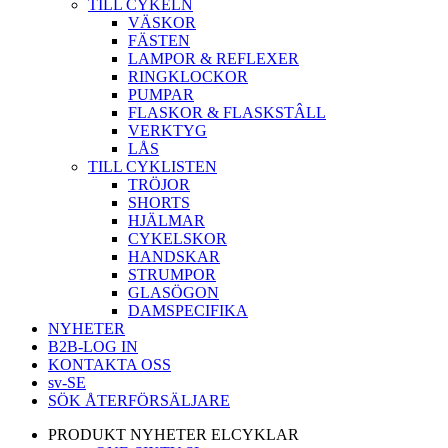
TILL CYKELN
VÄSKOR
FÄSTEN
LAMPOR & REFLEXER
RINGKLOCKOR
PUMPAR
FLASKOR & FLASKSTÂLL
VERKTYG
LÅS
TILL CYKLISTEN
TRÖJOR
SHORTS
HJÄLMAR
CYKELSKOR
HANDSKAR
STRUMPOR
GLASÖGON
DAMSPECIFIKA
NYHETER
B2B-LOG IN
KONTAKTA OSS
sv-SE
SÖK ÅTERFÖRSÄLJARE
PRODUKT NYHETER ELCYKLAR