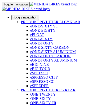
Toggle navigation
Toggle navigation
PRODUKT NYHETER ELCYKLAR
eONE-SIXTY SL
eONE-EIGHTY
eFLOAT
eONE-SIXTY
eONE-FORTY
eONE-SIXTY CARBON
eONE-SIXTY ALUMINIUM
eONE-FORTY CARBON
eONE-FORTY ALUMINIUM
eBIG.NINE
eBIG.TOUR
eSPRESSO
eSPRESSO CITY
eSPRESSO CC
eSPEEDER
PRODUKT NYHETER CYKLAR
ONE-TWENTY
ONE-SIXTY
ONE-SIXTY FR