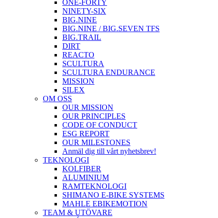
ONE-FORTY
NINETY-SIX
BIG.NINE
BIG.NINE / BIG.SEVEN TFS
BIG.TRAIL
DIRT
REACTO
SCULTURA
SCULTURA ENDURANCE
MISSION
SILEX
OM OSS
OUR MISSION
OUR PRINCIPLES
CODE OF CONDUCT
ESG REPORT
OUR MILESTONES
Anmäl dig till vårt nyhetsbrev!
TEKNOLOGI
KOLFIBER
ALUMINIUM
RAMTEKNOLOGI
SHIMANO E-BIKE SYSTEMS
MAHLE EBIKEMOTION
TEAM & UTÖVARE