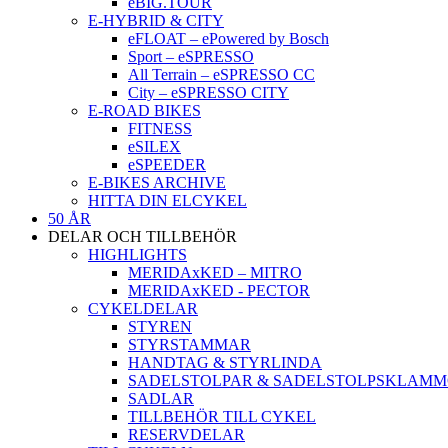
eBIG.TOUR
E-HYBRID & CITY
eFLOAT – ePowered by Bosch
Sport – eSPRESSO
All Terrain – eSPRESSO CC
City – eSPRESSO CITY
E-ROAD BIKES
FITNESS
eSILEX
eSPEEDER
E-BIKES ARCHIVE
HITTA DIN ELCYKEL
50 ÅR
DELAR OCH TILLBEHÖR
HIGHLIGHTS
MERIDAxKED – MITRO
MERIDAxKED - PECTOR
CYKELDELAR
STYREN
STYRSTAMMAR
HANDTAG & STYRLINDA
SADELSTOLPAR & SADELSTOLPSKLAM
SADLAR
TILLBEHÖR TILL CYKEL
RESERVDELAR