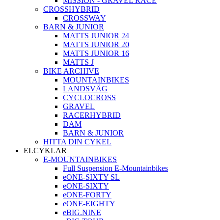
MISSION - GRAVEL RACE
CROSSHYBRID
CROSSWAY
BARN & JUNIOR
MATTS JUNIOR 24
MATTS JUNIOR 20
MATTS JUNIOR 16
MATTS J
BIKE ARCHIVE
MOUNTAINBIKES
LANDSVÄG
CYCLOCROSS
GRAVEL
RACERHYBRID
DAM
BARN & JUNIOR
HITTA DIN CYKEL
ELCYKLAR
E-MOUNTAINBIKES
Full Suspension E-Mountainbikes
eONE-SIXTY SL
eONE-SIXTY
eONE-FORTY
eONE-EIGHTY
eBIG.NINE