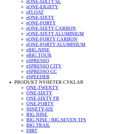
eONE-SIXTY SL
eONE-EIGHTY
eFLOAT
eONE-SIXTY
eONE-FORTY
eONE-SIXTY CARBON
eONE-SIXTY ALUMINIUM
eONE-FORTY CARBON
eONE-FORTY ALUMINIUM
eBIG.NINE
eBIG.TOUR
eSPRESSO
eSPRESSO CITY
eSPRESSO CC
eSPEEDER
PRODUKT NYHETER CYKLAR
ONE-TWENTY
ONE-SIXTY
ONE-SIXTY FR
ONE-FORTY
NINETY-SIX
BIG.NINE
BIG.NINE / BIG.SEVEN TFS
BIG.TRAIL
DIRT