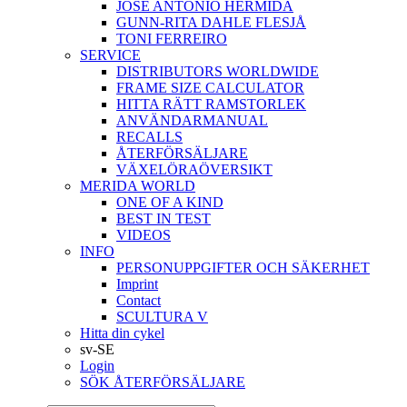
JOSÉ ANTONIO HERMIDA
GUNN-RITA DAHLE FLESJÅ
TONI FERREIRO
SERVICE
DISTRIBUTORS WORLDWIDE
FRAME SIZE CALCULATOR
HITTA RÄTT RAMSTORLEK
ANVÄNDARMANUAL
RECALLS
ÅTERFÖRSÄLJARE
VÄXELÖRAÖVERSIKT
MERIDA WORLD
ONE OF A KIND
BEST IN TEST
VIDEOS
INFO
PERSONUPPGIFTER OCH SÄKERHET
Imprint
Contact
SCULTURA V
Hitta din cykel
sv-SE
Login
SÖK ÅTERFÖRSÄLJARE