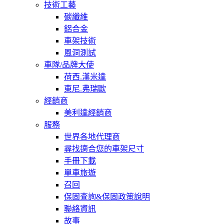
技術工藝
碳纖維
鋁合金
車架技術
風洞測試
車隊/品牌大使
荷西.漢米達
東尼.弗瑞歐
經銷商
美利達經銷商
服務
世界各地代理商
尋找適合您的車架尺寸
手冊下載
單車旅遊
召回
保固查詢&保固政策說明
聯絡資訊
故事