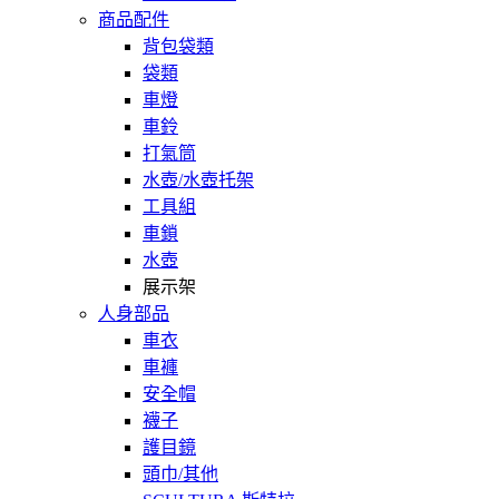
商品配件
背包袋類
袋類
車燈
車鈴
打氣筒
水壺/水壺托架
工具組
車鎖
水壺
展示架
人身部品
車衣
車褲
安全帽
襪子
護目鏡
頭巾/其他