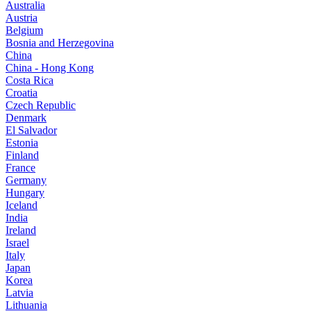
Australia
Austria
Belgium
Bosnia and Herzegovina
China
China - Hong Kong
Costa Rica
Croatia
Czech Republic
Denmark
El Salvador
Estonia
Finland
France
Germany
Hungary
Iceland
India
Ireland
Israel
Italy
Japan
Korea
Latvia
Lithuania