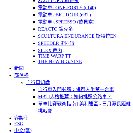
SCULTURA 斯特拉
電動車 eONE-FORTY (e140)
電動車 eBIG.TOUR (eBT)
電動車 eSPRESSO (依貝索)
REACTO 銳克多
SCULTURA ENDURANCE 斯特拉EN
SPEEDER 史匹得
SILEX 西力
TIME WARP TT
THE NEW BIG.NINE
新聞
部落格
自行車知識
自行車入門必讀：挑選人生第一台車
MBTI人格推薦：如何挑選公路車？
單車比賽戰術指南 | 美利達盃 - 日月潭長距離
挑戰賽
客製化
ESG
中文(繁)