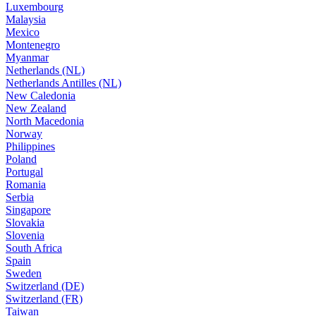
Luxembourg
Malaysia
Mexico
Montenegro
Myanmar
Netherlands (NL)
Netherlands Antilles (NL)
New Caledonia
New Zealand
North Macedonia
Norway
Philippines
Poland
Portugal
Romania
Serbia
Singapore
Slovakia
Slovenia
South Africa
Spain
Sweden
Switzerland (DE)
Switzerland (FR)
Taiwan