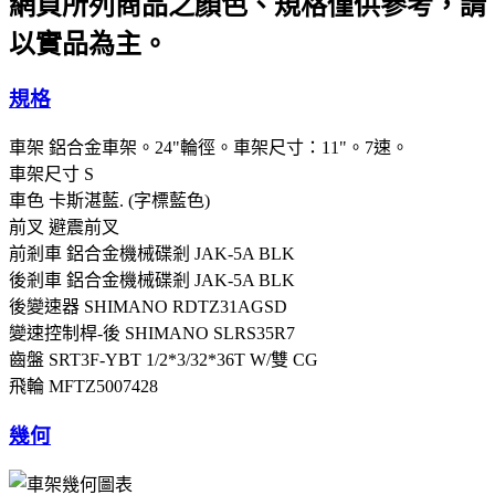
網頁所列商品之顏色、規格僅供參考，請
以實品為主。
規格
車架
鋁合金車架。24"輪徑。車架尺寸：11"。7速。
車架尺寸
S
車色
卡斯湛藍. (字標藍色)
前叉
避震前叉
前剎車
鋁合金機械碟剎 JAK-5A BLK
後剎車
鋁合金機械碟剎 JAK-5A BLK
後變速器
SHIMANO RDTZ31AGSD
變速控制桿-後
SHIMANO SLRS35R7
齒盤
SRT3F-YBT 1/2*3/32*36T W/雙 CG
飛輪
MFTZ5007428
幾何