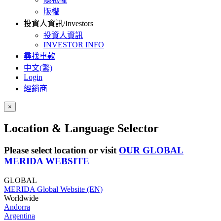
版權
投資人資訊/Investors
投資人資訊
INVESTOR INFO
尋找車款
中文(繁)
Login
經銷商
×
Location & Language Selector
Please select location or visit
OUR GLOBAL
MERIDA WEBSITE
GLOBAL
MERIDA Global Website (EN)
Worldwide
Andorra
Argentina