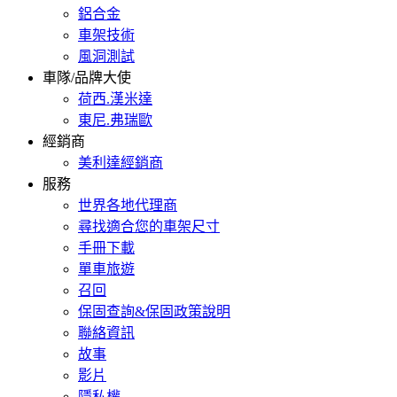
鋁合金
車架技術
風洞測試
車隊/品牌大使
荷西.漢米達
東尼.弗瑞歐
經銷商
美利達經銷商
服務
世界各地代理商
尋找適合您的車架尺寸
手冊下載
單車旅遊
召回
保固查詢&保固政策說明
聯絡資訊
故事
影片
隱私權