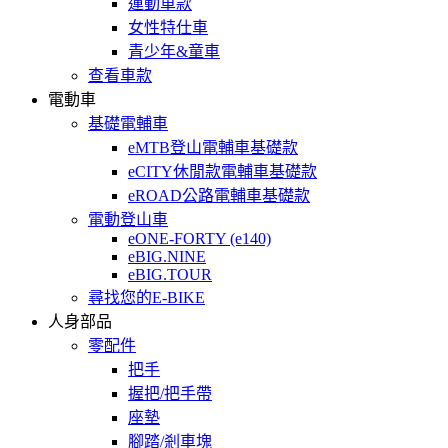
運動車款
女性特仕車
青少年&童車
查看車款
電動車
基礎電輔車
eMTB登山電輔車基礎款
eCITY休閒款電輔車基礎款
eROAD公路電輔車基礎款
電動登山車
eONE-FORTY (e140)
eBIG.NINE
eBIG.TOUR
尋找您的E-BIKE
人身部品
零配件
把手
握把/把手帶
座墊
腳踏/剎車塊