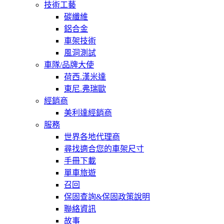
技術工藝
碳纖維
鋁合金
車架技術
風洞測試
車隊/品牌大使
荷西.漢米達
東尼.弗瑞歐
經銷商
美利達經銷商
服務
世界各地代理商
尋找適合您的車架尺寸
手冊下載
單車旅遊
召回
保固查詢&保固政策說明
聯絡資訊
故事