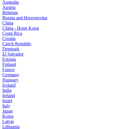
Australia
Austria
Belgium
Bosnia and Herzegovina
China
China - Hong Kong
Costa Rica
Croatia
Czech Republic
Denmark
El Salvador
Estonia
Finland
France
Germany
Hungary
Iceland
India
Ireland
Israel
Italy
Japan
Korea
Latvia
Lithuania