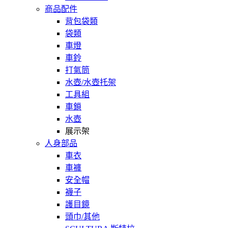
商品配件
背包袋類
袋類
車燈
車鈴
打氣筒
水壺/水壺托架
工具組
車鎖
水壺
展示架
人身部品
車衣
車褲
安全帽
襪子
護目鏡
頭巾/其他