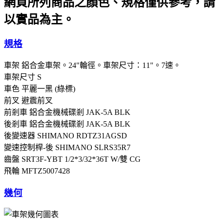
網頁所列商品之顏色、規格僅供參考，請
以實品為主。
規格
車架
鋁合金車架。24"輪徑。車架尺寸：11"。7速。
車架尺寸
S
車色
平麗一黑 (綠標)
前叉
避震前叉
前剎車
鋁合金機械碟剎 JAK-5A BLK
後剎車
鋁合金機械碟剎 JAK-5A BLK
後變速器
SHIMANO RDTZ31AGSD
變速控制桿-後
SHIMANO SLRS35R7
齒盤
SRT3F-YBT 1/2*3/32*36T W/雙 CG
飛輪
MFTZ5007428
幾何