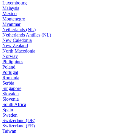
Luxembourg
Malaysia
Mexico
Montenegro
Myanmar
Netherlands (NL)
Netherlands Antilles (NL)
New Caledonia
New Zealand
North Macedonia
Norway
Philippines
Poland
Portugal
Romania
Serbia
Singapore
Slovakia
Slovenia
South Africa
Spain
Sweden
Switzerland (DE)
Switzerland (FR)
Taiwan