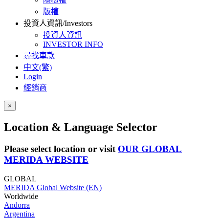
版權
投資人資訊/Investors
投資人資訊
INVESTOR INFO
尋找車款
中文(繁)
Login
經銷商
×
Location & Language Selector
Please select location or visit
OUR GLOBAL
MERIDA WEBSITE
GLOBAL
MERIDA Global Website (EN)
Worldwide
Andorra
Argentina