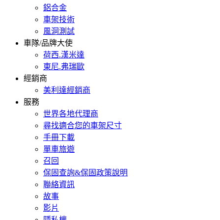
鋁合金
車架技術
風洞測試
車隊/品牌大使
荷西.漢米達
東尼.弗瑞歐
經銷商
美利達經銷商
服務
世界各地代理商
尋找適合您的車架尺寸
手冊下載
單車旅遊
召回
保固查詢&保固政策說明
聯絡資訊
故事
影片
隱私權