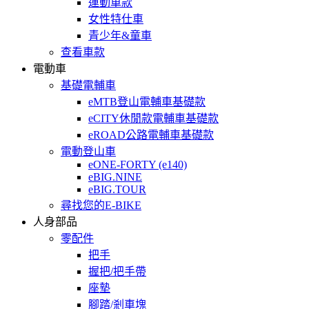
運動車款
女性特仕車
青少年&童車
查看車款
電動車
基礎電輔車
eMTB登山電輔車基礎款
eCITY休閒款電輔車基礎款
eROAD公路電輔車基礎款
電動登山車
eONE-FORTY (e140)
eBIG.NINE
eBIG.TOUR
尋找您的E-BIKE
人身部品
零配件
把手
握把/把手帶
座墊
腳踏/剎車塊