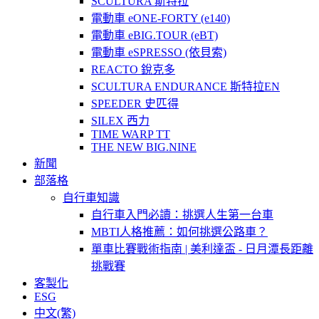
SCULTURA 斯特拉
電動車 eONE-FORTY (e140)
電動車 eBIG.TOUR (eBT)
電動車 eSPRESSO (依貝索)
REACTO 銳克多
SCULTURA ENDURANCE 斯特拉EN
SPEEDER 史匹得
SILEX 西力
TIME WARP TT
THE NEW BIG.NINE
新聞
部落格
自行車知識
自行車入門必讀：挑選人生第一台車
MBTI人格推薦：如何挑選公路車？
單車比賽戰術指南 | 美利達盃 - 日月潭長距離
挑戰賽
客製化
ESG
中文(繁)