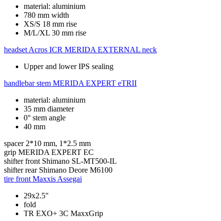
material: aluminium
780 mm width
XS/S 18 mm rise
M/L/XL 30 mm rise
headset
Acros ICR MERIDA EXTERNAL neck
Upper and lower IPS sealing
handlebar stem
MERIDA EXPERT eTRII
material: aluminium
35 mm diameter
0° stem angle
40 mm
spacer
2*10 mm, 1*2.5 mm
grip
MERIDA EXPERT EC
shifter front
Shimano SL-MT500-IL
shifter rear
Shimano Deore M6100
tire front
Maxxis Assegai
29x2.5"
fold
TR EXO+ 3C MaxxGrip