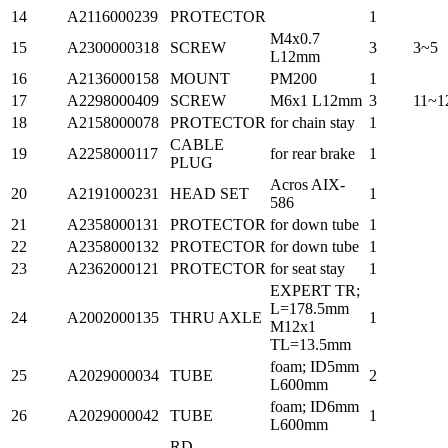
14
A2116000239
PROTECTOR
1
M4x0.7
15
A2300000318
SCREW
3
3~5
L12mm
16
A2136000158
MOUNT
PM200
1
17
A2298000409
SCREW
M6x1 L12mm
3
11~1
18
A2158000078
PROTECTOR
for chain stay
1
CABLE
19
A2258000117
for rear brake
1
PLUG
Acros AIX-
20
A2191000231
HEAD SET
1
586
21
A2358000131
PROTECTOR
for down tube
1
22
A2358000132
PROTECTOR
for down tube
1
23
A2362000121
PROTECTOR
for seat stay
1
EXPERT TR;
L=178.5mm
24
A2002000135
THRU AXLE
1
M12x1
TL=13.5mm
foam; ID5mm
25
A2029000034
TUBE
2
L600mm
foam; ID6mm
26
A2029000042
TUBE
1
L600mm
RD-