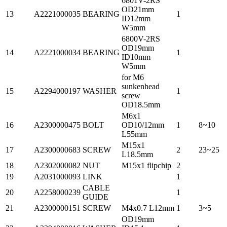
6801V-2RS
OD21mm
13
A2221000035
BEARING
1
ID12mm
W5mm
6800V-2RS
OD19mm
14
A2221000034
BEARING
1
ID10mm
W5mm
for M6
sunkenhead
15
A2294000197
WASHER
1
screw
OD18.5mm
M6x1
16
A2300000475
BOLT
OD10/12mm
1
8~10
L55mm
M15x1
17
A2300000683
SCREW
2
23~25
L18.5mm
18
A2302000082
NUT
M15x1 flipchip
2
19
A2031000093
LINK
1
CABLE
20
A2258000239
1
GUIDE
21
A2300000151
SCREW
M4x0.7 L12mm
1
3~5
OD19mm