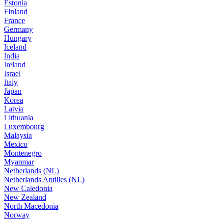
Estonia
Finland
France
Germany
Hungary
Iceland
India
Ireland
Israel
Italy
Japan
Korea
Latvia
Lithuania
Luxembourg
Malaysia
Mexico
Montenegro
Myanmar
Netherlands (NL)
Netherlands Antilles (NL)
New Caledonia
New Zealand
North Macedonia
Norway