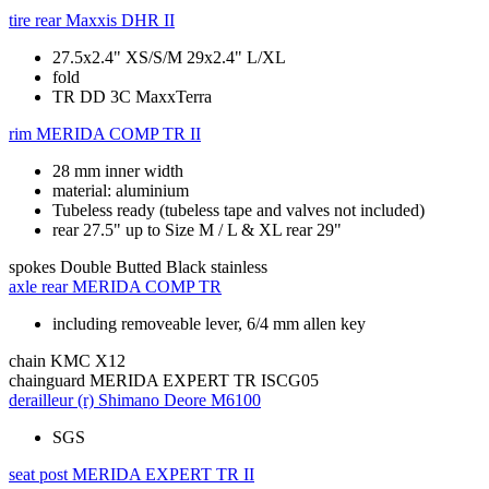
tire rear
Maxxis DHR II
27.5x2.4" XS/S/M 29x2.4" L/XL
fold
TR DD 3C MaxxTerra
rim
MERIDA COMP TR II
28 mm inner width
material: aluminium
Tubeless ready (tubeless tape and valves not included)
rear 27.5" up to Size M / L & XL rear 29"
spokes
Double Butted Black stainless
axle rear
MERIDA COMP TR
including removeable lever, 6/4 mm allen key
chain
KMC X12
chainguard
MERIDA EXPERT TR ISCG05
derailleur (r)
Shimano Deore M6100
SGS
seat post
MERIDA EXPERT TR II