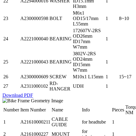
22
A2294000016
WASHER
ID15.1mm
1
H3mm
M6x1
23
A2300000598
BOLT
OD15/17mm
1
8~10
L55mm
172607V-2RS
OD26mm
24
A2221000040
BEARING
1
ID17mm
W7mm
3802V-2RS
OD24mm
25
A2221000043
BEARING
1
ID15mm
W7mm
26
A2300000609
SCREW
M10x1 L15mm
1
15~17
RD-
27
A2311000102
UDH
1
HANGER
Download PDF
Torq
Number
Item Number
Name
Info
Pieces
NM
CABLE
1
A21610000211
for headtube
1
GUIDE
for
2
A2161000227
MOUNT
1