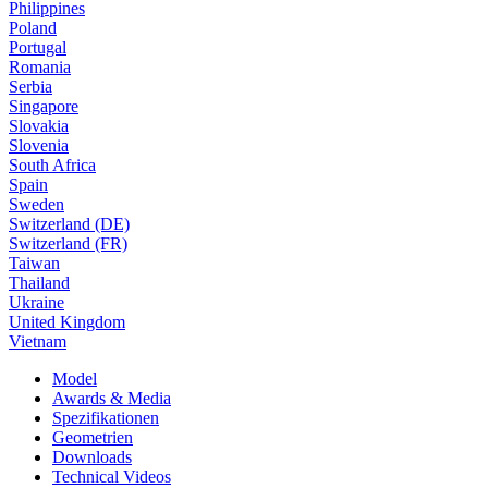
Philippines
Poland
Portugal
Romania
Serbia
Singapore
Slovakia
Slovenia
South Africa
Spain
Sweden
Switzerland (DE)
Switzerland (FR)
Taiwan
Thailand
Ukraine
United Kingdom
Vietnam
Model
Awards & Media
Spezifikationen
Geometrien
Downloads
Technical Videos