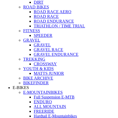
DIRT
ROAD BIKES
ROAD RACE AERO
ROAD RACE
ROAD ENDURANCE
TRIATHLON / TIME TRIAL
FITNESS
SPEEDER
GRAVEL
GRAVEL
GRAVEL RACE
GRAVEL ENDURANCE
TREKKING
CROSSWAY
YOUTH & KIDS
MATTS JUNIOR
BIKE ARCHIVE
BIKEFINDER
E-BIKES
E-MOUNTAINBIKES
Full Suspension E-MTB
ENDURO
ALL MOUNTAIN
FREERIDE
Hardtail E-Mountainbikes