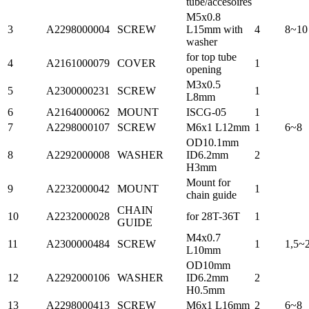
tube/accesoires
M5x0.8
3
A2298000004
SCREW
L15mm with
4
8~10
washer
for top tube
4
A2161000079
COVER
1
opening
M3x0.5
5
A2300000231
SCREW
1
L8mm
6
A2164000062
MOUNT
ISCG-05
1
7
A2298000107
SCREW
M6x1 L12mm
1
6~8
OD10.1mm
8
A2292000008
WASHER
ID6.2mm
2
H3mm
Mount for
9
A2232000042
MOUNT
1
chain guide
CHAIN
10
A2232000028
for 28T-36T
1
GUIDE
M4x0.7
11
A2300000484
SCREW
1
1,5~
L10mm
OD10mm
12
A2292000106
WASHER
ID6.2mm
2
H0.5mm
13
A2298000413
SCREW
M6x1 L16mm
2
6~8