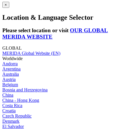
×
Location & Language Selector
Please select location or visit
OUR GLOBAL
MERIDA WEBSITE
GLOBAL
MERIDA Global Website (EN)
Worldwide
Andorra
Argentina
Australia
Austria
Belgium
Bosnia and Herzegovina
China
China - Hong Kong
Costa Rica
Croatia
Czech Republic
Denmark
El Salvador