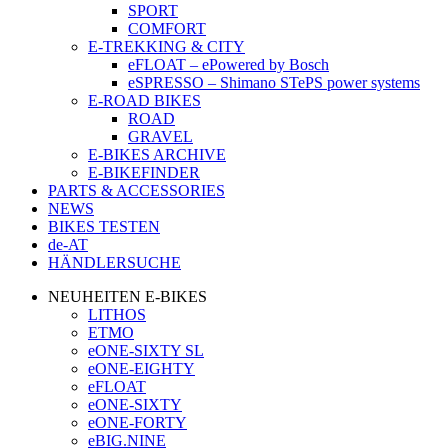
SPORT
COMFORT
E-TREKKING & CITY
eFLOAT – ePowered by Bosch
eSPRESSO – Shimano STePS power systems
E-ROAD BIKES
ROAD
GRAVEL
E-BIKES ARCHIVE
E-BIKEFINDER
PARTS & ACCESSORIES
NEWS
BIKES TESTEN
de-AT
HÄNDLERSUCHE
NEUHEITEN E-BIKES
LITHOS
ETMO
eONE-SIXTY SL
eONE-EIGHTY
eFLOAT
eONE-SIXTY
eONE-FORTY
eBIG.NINE