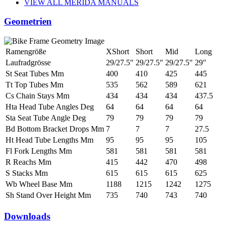
VIEW ALL MERIDA MANUALS
Geometrien
Ramengröße
XShort
Short
Mid
Long
Laufradgrösse
29/27.5"
29/27.5"
29/27.5"
29"
St Seat Tubes Mm
400
410
425
445
Tt Top Tubes Mm
535
562
589
621
Cs Chain Stays Mm
434
434
434
437.5
Hta Head Tube Angles Deg
64
64
64
64
Sta Seat Tube Angle Deg
79
79
79
79
Bd Bottom Bracket Drops Mm
7
7
7
27.5
Ht Head Tube Lengths Mm
95
95
95
105
Fl Fork Lengths Mm
581
581
581
581
R Reachs Mm
415
442
470
498
S Stacks Mm
615
615
615
625
Wb Wheel Base Mm
1188
1215
1242
1275
Sh Stand Over Height Mm
735
740
743
740
Downloads