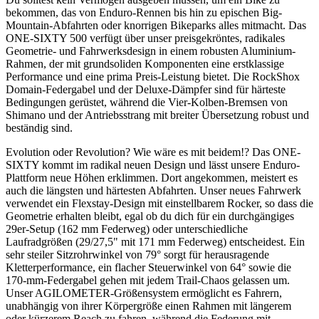
bekommen, das von Enduro-Rennen bis hin zu epischen Big-
Mountain-Abfahrten oder knorrigen Bikeparks alles mitmacht. Das
ONE-SIXTY 500 verfügt über unser preisgekröntes, radikales
Geometrie- und Fahrwerksdesign in einem robusten Aluminium-
Rahmen, der mit grundsoliden Komponenten eine erstklassige
Performance und eine prima Preis-Leistung bietet. Die RockShox
Domain-Federgabel und der Deluxe-Dämpfer sind für härteste
Bedingungen gerüstet, während die Vier-Kolben-Bremsen von
Shimano und der Antriebsstrang mit breiter Übersetzung robust und
beständig sind.
Evolution oder Revolution? Wie wäre es mit beidem!? Das ONE-
SIXTY kommt im radikal neuen Design und lässt unsere Enduro-
Plattform neue Höhen erklimmen. Dort angekommen, meistert es
auch die längsten und härtesten Abfahrten. Unser neues Fahrwerk
verwendet ein Flexstay-Design mit einstellbarem Rocker, so dass die
Geometrie erhalten bleibt, egal ob du dich für ein durchgängiges
29er-Setup (162 mm Federweg) oder unterschiedliche
Laufradgrößen (29/27,5" mit 171 mm Federweg) entscheidest. Ein
sehr steiler Sitzrohrwinkel von 79° sorgt für herausragende
Kletterperformance, ein flacher Steuerwinkel von 64° sowie die
170-mm-Federgabel gehen mit jedem Trail-Chaos gelassen um.
Unser AGILOMETER-Größensystem ermöglicht es Fahrern,
unabhängig von ihrer Körpergröße einen Rahmen mit längerem
oder kürzerem Reach zu fahren, während die Federung mit