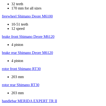
32 teeth
170 mm for all sizes
freewheel
Shimano Deore M6100
10-51 teeth
12 speed
brake front
Shimano Deore M6120
4 piston
brake rear
Shimano Deore M6120
4 piston
rotor front
Shimano RT30
203 mm
rotor rear
Shimano RT30
203 mm
handlebar
MERIDA EXPERT TR II