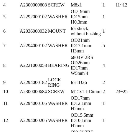
4
A2300000608
SCREW
M8x1
1
11~12
OD19mm
5
A2292000102
WASHER
ID15mm
1
H0,3mm
for shock
6
A2036000032
MOUNT
1
without bushing
OD21mm
7
A2294000102
WASHER
ID17.1mm
5
H3mm
6803V-2RS
OD26mm
8
A2221000058
BEARING
4
ID17mm
W5mm 4
LOCK
9
A2294000182
for ID26
2
RING
10
A2300000684
SCREW
M15x1 L16mm
2
23~25
OD17mm
11
A2294000105
WASHER
ID12.1mm
1
H2mm
OD15.5mm
12
A2294000205
WASHER
ID10.1mm
1
H2mm