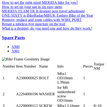
How to get the right sized MERIDA bike for you?
How to set up your sag in six easy steps
MERIDA TEAM TR II dropper post travel adjustment
ONE-SIXTY is BikeRadar/MBUK Enduro Bike of the Year
Remove, replace and route cables with WIRE PORT
Repair a tubeless tyre puncture on the trail
What is a dropper, do you need one and how do they work?
Spare Parts
AM0
AM1
Torque
Number
Item Number
Name
Info
Pieces
NM
M6x1
1
A2300000625
BOLT
OD10mm
1
L39mm
for M6
sunkenhead
2
A2294000196
WASHER
1
screw
OD16mm
3
A2298000113
SCREW
M6x1 L16mm
2
8~10