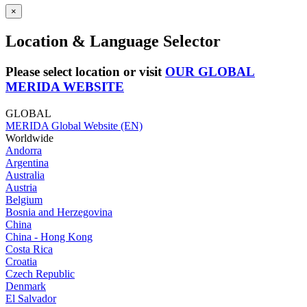
×
Location & Language Selector
Please select location or visit
OUR GLOBAL
MERIDA WEBSITE
GLOBAL
MERIDA Global Website (EN)
Worldwide
Andorra
Argentina
Australia
Austria
Belgium
Bosnia and Herzegovina
China
China - Hong Kong
Costa Rica
Croatia
Czech Republic
Denmark
El Salvador