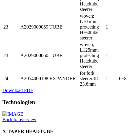
Headtube
steerer
woven;
L105mm;
23
A2029000059
TUBE
protecting
1
Headtube
steerer
woven;
L125mm;
23
A2029000060
TUBE
protecting
1
Headtube
steerer
for fork
24
A2054000198
EXPANDER
steerer ID
1
6~8
23.6mm
Download PDF
Technologien
Back to overview
X-TAPER HEADTUBE