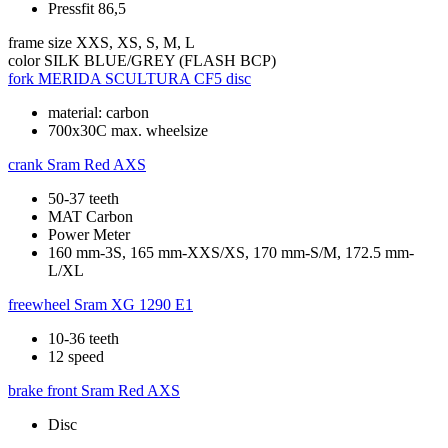
Pressfit 86,5
frame size
XXS, XS, S, M, L
color
SILK BLUE/GREY (FLASH BCP)
fork
MERIDA SCULTURA CF5 disc
material: carbon
700x30C max. wheelsize
crank
Sram Red AXS
50-37 teeth
MAT Carbon
Power Meter
160 mm-3S, 165 mm-XXS/XS, 170 mm-S/M, 172.5 mm-
L/XL
freewheel
Sram XG 1290 E1
10-36 teeth
12 speed
brake front
Sram Red AXS
Disc