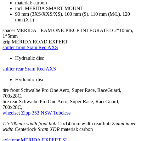
material: carbon
incl. MERIDA SMART MOUNT
90 mm (3XS/XXS/XS), 100 mm (S), 110 mm (M/L), 120
mm (XL)
spacer
MERIDA TEAM ONE-PIECE INTEGRATED 2*10mm,
1*5mm
grip
MERIDA ROAD EXPERT
shifter front
Sram Red AXS
Hydraulic disc
shifter rear
Sram Red AXS
Hydraulic disc
tire front
Schwalbe Pro One Aero, Super Race, RaceGuard,
700x28C,
tire rear
Schwalbe Pro One Aero, Super Race, RaceGuard,
700x28C,
wheelset
Zipp 353 NSW Tubeless
12x100mm width front hub
12x142mm width rear hub
25mm inner
width
Centerlock
Sram XDR
material: carbon
axle rear
MERIDA EXPERT SL