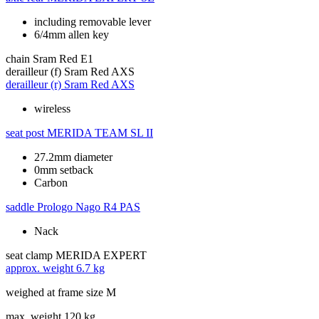
including removable lever
6/4mm allen key
chain
Sram Red E1
derailleur (f)
Sram Red AXS
derailleur (r)
Sram Red AXS
wireless
seat post
MERIDA TEAM SL II
27.2mm diameter
0mm setback
Carbon
saddle
Prologo Nago R4 PAS
Nack
seat clamp
MERIDA EXPERT
approx. weight
6.7 kg
weighed at frame size M
max. weight
120 kg