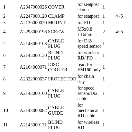
for seatpost
1
A2347000026
COVER
1
clamp
2
A2247000120
CLAMP
for seatpost
1
4~5
3
A2136000070
MOUNT
for FD
1
M5x0.8
4
A2298000198
SCREW
2
4~5
L16mm
CABLE
for Di2/
5
A2143000163
1
PLUG
speed sensor
BLIND
for wireless
6
A2143000130
1
PLUG
RD/ FD
DISC
rear; for
7
A2164000071
1
COOLER
FM160 only
for chain
8
A2322000037
PROTECTOR
1
stay
for speed
CABLE
9
A2143000160
sensor/Di2
1
PLUG
cable
for
CABLE
10
A2143000082
mechanical
1
GUIDE
RD cable
BLIND
for wireless
11
A2143000131
1
PLUG
RD