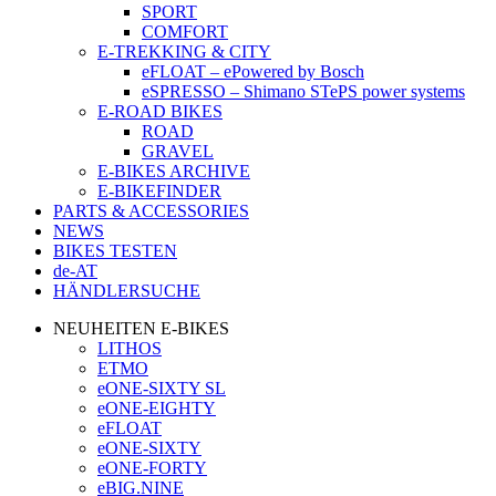
SPORT
COMFORT
E-TREKKING & CITY
eFLOAT – ePowered by Bosch
eSPRESSO – Shimano STePS power systems
E-ROAD BIKES
ROAD
GRAVEL
E-BIKES ARCHIVE
E-BIKEFINDER
PARTS & ACCESSORIES
NEWS
BIKES TESTEN
de-AT
HÄNDLERSUCHE
NEUHEITEN E-BIKES
LITHOS
ETMO
eONE-SIXTY SL
eONE-EIGHTY
eFLOAT
eONE-SIXTY
eONE-FORTY
eBIG.NINE