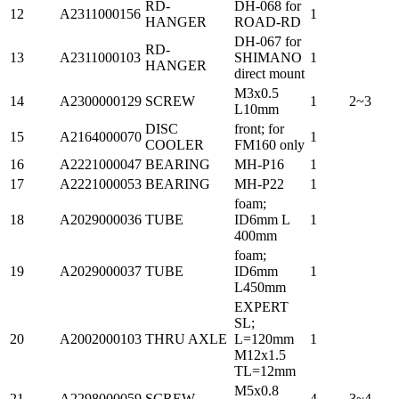
RD-
DH-068 for
12
A2311000156
1
HANGER
ROAD-RD
DH-067 for
RD-
13
A2311000103
SHIMANO
1
HANGER
direct mount
M3x0.5
14
A2300000129
SCREW
1
2~3
L10mm
DISC
front; for
15
A2164000070
1
COOLER
FM160 only
16
A2221000047
BEARING
MH-P16
1
17
A2221000053
BEARING
MH-P22
1
foam;
18
A2029000036
TUBE
ID6mm L
1
400mm
foam;
19
A2029000037
TUBE
ID6mm
1
L450mm
EXPERT
SL;
20
A2002000103
THRU AXLE
L=120mm
1
M12x1.5
TL=12mm
M5x0.8
21
A2298000059
SCREW
4
3~4