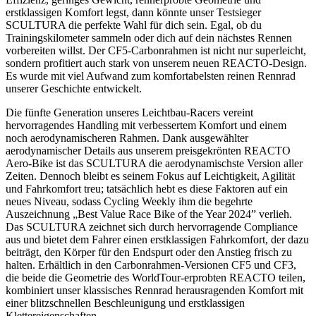
erstklassigen Komfort legst, dann könnte unser Testsieger
SCULTURA die perfekte Wahl für dich sein. Egal, ob du
Trainingskilometer sammeln oder dich auf dein nächstes Rennen
vorbereiten willst. Der CF5-Carbonrahmen ist nicht nur superleicht,
sondern profitiert auch stark von unserem neuen REACTO-Design.
Es wurde mit viel Aufwand zum komfortabelsten reinen Rennrad
unserer Geschichte entwickelt.
Die fünfte Generation unseres Leichtbau-Racers vereint
hervorragendes Handling mit verbessertem Komfort und einem
noch aerodynamischeren Rahmen. Dank ausgewählter
aerodynamischer Details aus unserem preisgekrönten REACTO
Aero-Bike ist das SCULTURA die aerodynamischste Version aller
Zeiten. Dennoch bleibt es seinem Fokus auf Leichtigkeit, Agilität
und Fahrkomfort treu; tatsächlich hebt es diese Faktoren auf ein
neues Niveau, sodass Cycling Weekly ihm die begehrte
Auszeichnung „Best Value Race Bike of the Year 2024” verlieh.
Das SCULTURA zeichnet sich durch hervorragende Compliance
aus und bietet dem Fahrer einen erstklassigen Fahrkomfort, der dazu
beiträgt, den Körper für den Endspurt oder den Anstieg frisch zu
halten. Erhältlich in den Carbonrahmen-Versionen CF5 und CF3,
die beide die Geometrie des WorldTour-erprobten REACTO teilen,
kombiniert unser klassisches Rennrad herausragenden Komfort mit
einer blitzschnellen Beschleunigung und erstklassigen
Klettereigenschaften.