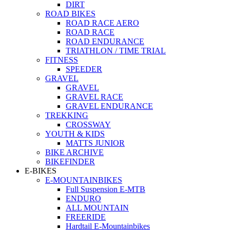
DIRT
ROAD BIKES
ROAD RACE AERO
ROAD RACE
ROAD ENDURANCE
TRIATHLON / TIME TRIAL
FITNESS
SPEEDER
GRAVEL
GRAVEL
GRAVEL RACE
GRAVEL ENDURANCE
TREKKING
CROSSWAY
YOUTH & KIDS
MATTS JUNIOR
BIKE ARCHIVE
BIKEFINDER
E-BIKES
E-MOUNTAINBIKES
Full Suspension E-MTB
ENDURO
ALL MOUNTAIN
FREERIDE
Hardtail E-Mountainbikes