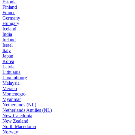
Estonia
Finland
France
Germany
Hungary
Iceland
India
Ireland
Israel
Italy
Japan
Korea
Latvia
Lithuania
Luxembourg
Malaysia
Mexico
Montenegro
Myanmar
Netherlands (NL)
Netherlands Antilles (NL)
New Caledonia
New Zealand
North Macedonia
Norway