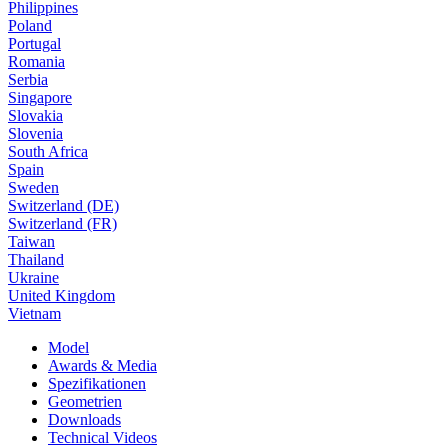
Philippines
Poland
Portugal
Romania
Serbia
Singapore
Slovakia
Slovenia
South Africa
Spain
Sweden
Switzerland (DE)
Switzerland (FR)
Taiwan
Thailand
Ukraine
United Kingdom
Vietnam
Model
Awards & Media
Spezifikationen
Geometrien
Downloads
Technical Videos