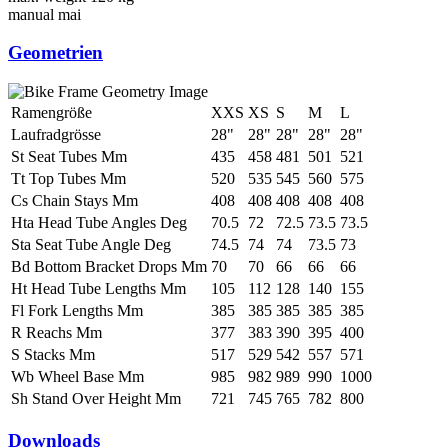
manual
mai
Geometrien
Ramengröße
XXS
XS
S
M
L
Laufradgrösse
28"
28"
28"
28"
28"
St Seat Tubes Mm
435
458
481
501
521
Tt Top Tubes Mm
520
535
545
560
575
Cs Chain Stays Mm
408
408
408
408
408
Hta Head Tube Angles Deg
70.5
72
72.5
73.5
73.5
Sta Seat Tube Angle Deg
74.5
74
74
73.5
73
Bd Bottom Bracket Drops Mm
70
70
66
66
66
Ht Head Tube Lengths Mm
105
112
128
140
155
Fl Fork Lengths Mm
385
385
385
385
385
R Reachs Mm
377
383
390
395
400
S Stacks Mm
517
529
542
557
571
Wb Wheel Base Mm
985
982
989
990
1000
Sh Stand Over Height Mm
721
745
765
782
800
Downloads