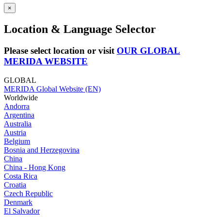
×
Location & Language Selector
Please select location or visit
OUR GLOBAL
MERIDA WEBSITE
GLOBAL
MERIDA Global Website (EN)
Worldwide
Andorra
Argentina
Australia
Austria
Belgium
Bosnia and Herzegovina
China
China - Hong Kong
Costa Rica
Croatia
Czech Republic
Denmark
El Salvador