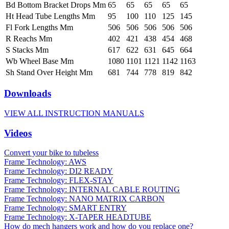
Bd Bottom Bracket Drops Mm
65
65
65
65
65
Ht Head Tube Lengths Mm
95
100
110
125
145
Fl Fork Lengths Mm
506
506
506
506
506
R Reachs Mm
402
421
438
454
468
S Stacks Mm
617
622
631
645
664
Wb Wheel Base Mm
1080
1101
1121
1142
1163
Sh Stand Over Height Mm
681
744
778
819
842
Downloads
VIEW ALL INSTRUCTION MANUALS
Videos
Convert your bike to tubeless
Frame Technology: AWS
Frame Technology: DI2 READY
Frame Technology: FLEX-STAY
Frame Technology: INTERNAL CABLE ROUTING
Frame Technology: NANO MATRIX CARBON
Frame Technology: SMART ENTRY
Frame Technology: X-TAPER HEADTUBE
How do mech hangers work and how do you replace one?