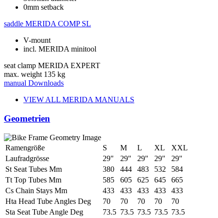
0mm setback
saddle
MERIDA COMP SL
V-mount
incl. MERIDA minitool
seat clamp
MERIDA EXPERT
max. weight
135 kg
manual
Downloads
VIEW ALL MERIDA MANUALS
Geometrien
Ramengröße
S
M
L
XL
XXL
Laufradgrösse
29"
29"
29"
29"
29"
St Seat Tubes Mm
380
444
483
532
584
Tt Top Tubes Mm
585
605
625
645
665
Cs Chain Stays Mm
433
433
433
433
433
Hta Head Tube Angles Deg
70
70
70
70
70
Sta Seat Tube Angle Deg
73.5
73.5
73.5
73.5
73.5