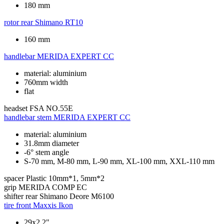
180 mm
rotor rear
Shimano RT10
160 mm
handlebar
MERIDA EXPERT CC
material: aluminium
760mm width
flat
headset
FSA NO.55E
handlebar stem
MERIDA EXPERT CC
material: aluminium
31.8mm diameter
-6° stem angle
S-70 mm, M-80 mm, L-90 mm, XL-100 mm, XXL-110 mm
spacer
Plastic 10mm*1, 5mm*2
grip
MERIDA COMP EC
shifter rear
Shimano Deore M6100
tire front
Maxxis Ikon
29x2.2"