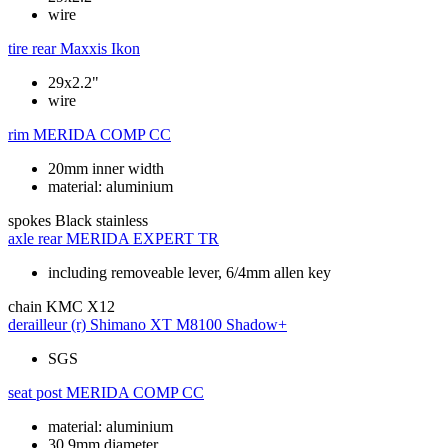
wire
tire rear
Maxxis Ikon
29x2.2"
wire
rim
MERIDA COMP CC
20mm inner width
material: aluminium
spokes
Black stainless
axle rear
MERIDA EXPERT TR
including removeable lever, 6/4mm allen key
chain
KMC X12
derailleur (r)
Shimano XT M8100 Shadow+
SGS
seat post
MERIDA COMP CC
material: aluminium
30.9mm diameter