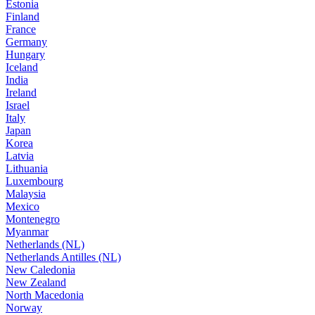
Estonia
Finland
France
Germany
Hungary
Iceland
India
Ireland
Israel
Italy
Japan
Korea
Latvia
Lithuania
Luxembourg
Malaysia
Mexico
Montenegro
Myanmar
Netherlands (NL)
Netherlands Antilles (NL)
New Caledonia
New Zealand
North Macedonia
Norway