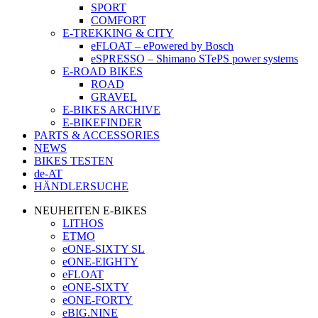
SPORT
COMFORT
E-TREKKING & CITY
eFLOAT – ePowered by Bosch
eSPRESSO – Shimano STePS power systems
E-ROAD BIKES
ROAD
GRAVEL
E-BIKES ARCHIVE
E-BIKEFINDER
PARTS & ACCESSORIES
NEWS
BIKES TESTEN
de-AT
HÄNDLERSUCHE
NEUHEITEN E-BIKES
LITHOS
ETMO
eONE-SIXTY SL
eONE-EIGHTY
eFLOAT
eONE-SIXTY
eONE-FORTY
eBIG.NINE