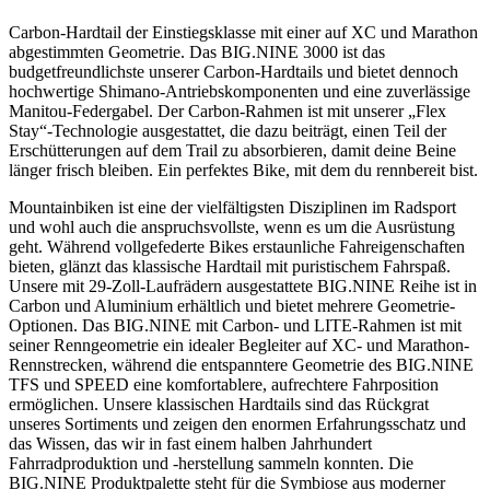
Carbon-Hardtail der Einstiegsklasse mit einer auf XC und Marathon
abgestimmten Geometrie. Das BIG.NINE 3000 ist das
budgetfreundlichste unserer Carbon-Hardtails und bietet dennoch
hochwertige Shimano-Antriebskomponenten und eine zuverlässige
Manitou-Federgabel. Der Carbon-Rahmen ist mit unserer „Flex
Stay“-Technologie ausgestattet, die dazu beiträgt, einen Teil der
Erschütterungen auf dem Trail zu absorbieren, damit deine Beine
länger frisch bleiben. Ein perfektes Bike, mit dem du rennbereit bist.
Mountainbiken ist eine der vielfältigsten Disziplinen im Radsport
und wohl auch die anspruchsvollste, wenn es um die Ausrüstung
geht. Während vollgefederte Bikes erstaunliche Fahreigenschaften
bieten, glänzt das klassische Hardtail mit puristischem Fahrspaß.
Unsere mit 29-Zoll-Laufrädern ausgestattete BIG.NINE Reihe ist in
Carbon und Aluminium erhältlich und bietet mehrere Geometrie-
Optionen. Das BIG.NINE mit Carbon- und LITE-Rahmen ist mit
seiner Renngeometrie ein idealer Begleiter auf XC- und Marathon-
Rennstrecken, während die entspanntere Geometrie des BIG.NINE
TFS und SPEED eine komfortablere, aufrechtere Fahrposition
ermöglichen. Unsere klassischen Hardtails sind das Rückgrat
unseres Sortiments und zeigen den enormen Erfahrungsschatz und
das Wissen, das wir in fast einem halben Jahrhundert
Fahrradproduktion und -herstellung sammeln konnten. Die
BIG.NINE Produktpalette steht für die Symbiose aus moderner