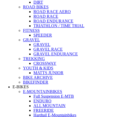
DIRT
ROAD BIKES
ROAD RACE AERO
ROAD RACE
ROAD ENDURANCE
TRIATHLON / TIME TRIAL
FITNESS
SPEEDER
GRAVEL
GRAVEL
GRAVEL RACE
GRAVEL ENDURANCE
TREKKING
CROSSWAY
YOUTH & KIDS
MATTS JUNIOR
BIKE ARCHIVE
BIKEFINDER
E-BIKES
E-MOUNTAINBIKES
Full Suspension E-MTB
ENDURO
ALL MOUNTAIN
FREERIDE
Hardtail E-Mountainbikes