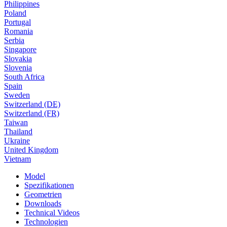
Philippines
Poland
Portugal
Romania
Serbia
Singapore
Slovakia
Slovenia
South Africa
Spain
Sweden
Switzerland (DE)
Switzerland (FR)
Taiwan
Thailand
Ukraine
United Kingdom
Vietnam
Model
Spezifikationen
Geometrien
Downloads
Technical Videos
Technologien