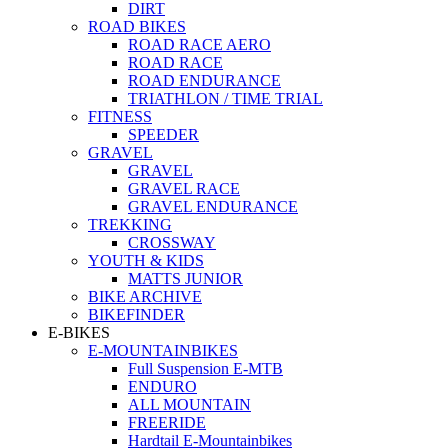
DIRT
ROAD BIKES
ROAD RACE AERO
ROAD RACE
ROAD ENDURANCE
TRIATHLON / TIME TRIAL
FITNESS
SPEEDER
GRAVEL
GRAVEL
GRAVEL RACE
GRAVEL ENDURANCE
TREKKING
CROSSWAY
YOUTH & KIDS
MATTS JUNIOR
BIKE ARCHIVE
BIKEFINDER
E-BIKES
E-MOUNTAINBIKES
Full Suspension E-MTB
ENDURO
ALL MOUNTAIN
FREERIDE
Hardtail E-Mountainbikes