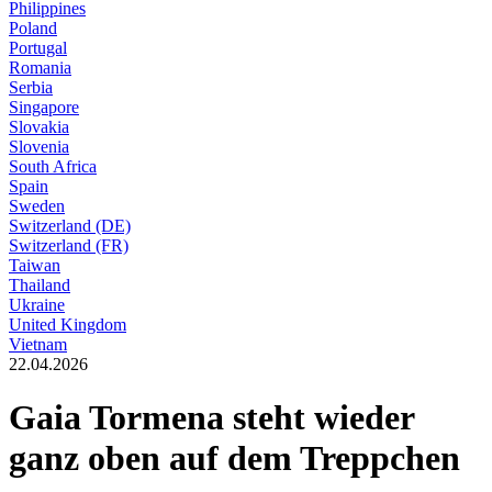
Philippines
Poland
Portugal
Romania
Serbia
Singapore
Slovakia
Slovenia
South Africa
Spain
Sweden
Switzerland (DE)
Switzerland (FR)
Taiwan
Thailand
Ukraine
United Kingdom
Vietnam
22.04.2026
Gaia Tormena steht wieder
ganz oben auf dem Treppchen