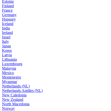
Estonia
Finland
France
Germany
Hungary
Iceland
India
Ireland
Israel
Italy
Japan
Korea
Latvia
Lithuania
Luxembourg
Malaysia
Mexico
Montenegro
Myanmar
Netherlands (NL)
Netherlands Antilles (NL)
New Caledonia
New Zealand
North Macedonia
Norway