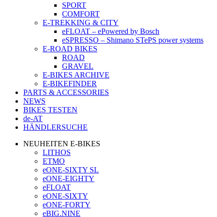
SPORT
COMFORT
E-TREKKING & CITY
eFLOAT – ePowered by Bosch
eSPRESSO – Shimano STePS power systems
E-ROAD BIKES
ROAD
GRAVEL
E-BIKES ARCHIVE
E-BIKEFINDER
PARTS & ACCESSORIES
NEWS
BIKES TESTEN
de-AT
HÄNDLERSUCHE
NEUHEITEN E-BIKES
LITHOS
ETMO
eONE-SIXTY SL
eONE-EIGHTY
eFLOAT
eONE-SIXTY
eONE-FORTY
eBIG.NINE