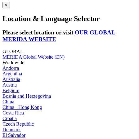
×
Location & Language Selector
Please select location or visit
OUR GLOBAL
MERIDA WEBSITE
GLOBAL
MERIDA Global Website (EN)
Worldwide
Andorra
Argentina
Australia
Austria
Belgium
Bosnia and Herzegovina
China
China - Hong Kong
Costa Rica
Croatia
Czech Republic
Denmark
El Salvador