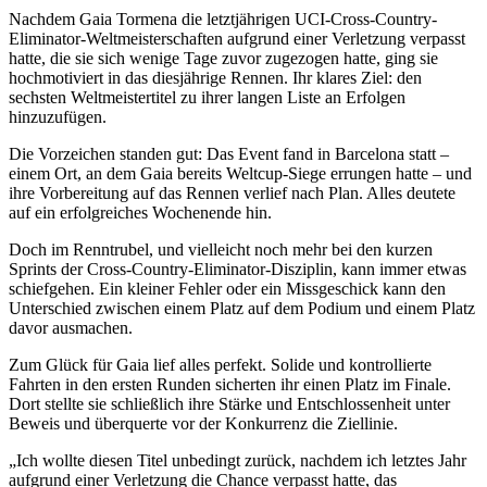
Nachdem Gaia Tormena die letztjährigen UCI-Cross-Country-
Eliminator-Weltmeisterschaften aufgrund einer Verletzung verpasst
hatte, die sie sich wenige Tage zuvor zugezogen hatte, ging sie
hochmotiviert in das diesjährige Rennen. Ihr klares Ziel: den
sechsten Weltmeistertitel zu ihrer langen Liste an Erfolgen
hinzuzufügen.
Die Vorzeichen standen gut: Das Event fand in Barcelona statt –
einem Ort, an dem Gaia bereits Weltcup-Siege errungen hatte – und
ihre Vorbereitung auf das Rennen verlief nach Plan. Alles deutete
auf ein erfolgreiches Wochenende hin.
Doch im Renntrubel, und vielleicht noch mehr bei den kurzen
Sprints der Cross-Country-Eliminator-Disziplin, kann immer etwas
schiefgehen. Ein kleiner Fehler oder ein Missgeschick kann den
Unterschied zwischen einem Platz auf dem Podium und einem Platz
davor ausmachen.
Zum Glück für Gaia lief alles perfekt. Solide und kontrollierte
Fahrten in den ersten Runden sicherten ihr einen Platz im Finale.
Dort stellte sie schließlich ihre Stärke und Entschlossenheit unter
Beweis und überquerte vor der Konkurrenz die Ziellinie.
„Ich wollte diesen Titel unbedingt zurück, nachdem ich letztes Jahr
aufgrund einer Verletzung die Chance verpasst hatte, das