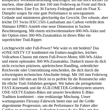
machen, ohne dabei auf den 160 mm Federweg an Front und Heck
zu verzichten. Eine Fox 36 Factory-Federgabel und ein Float X-
Dämpfer sorgen für eine gute Performance in unwegsamem
Gelände und minimieren gleichzeitig das Gewicht. Der robuste, aber
leichte DT Swiss HXC1501-Laufradsatz aus Carbon verleiht dem
Shimano EP801-Antrieb eine neue Dimension in Sachen
Beschleunigung. Mit einem reichweitenstarken 600-Wh-Akku und
der Option eines 360-Wh-Zusatzakkus ist dieses Bike ein
superleichter Trail-Ripper.
Leichtgewicht oder Full-Power? Wie wäre es mit beidem? Das
eONE-SIXTY CF kombiniert ein Enduro-taugliches, leichtes
Vollcarbon-Chassis mit einem Full-Power-Motor, 600-Wh-Akku
und einem optionalen 360-Wh-Zusatzakku. Dadurch musst du dich
nicht zwischen präzisem, spielerischem Handling, ordentlicher
Reichweite oder Unterstützung entscheiden, die dich durch die
schwierigsten technischen Abschnitte bringt. Mit 160 mm Federweg
vorne und 160 mm am Heck ist es perfekt für die Rennstrecke oder
für etliche Trail-Abfahrten geeignet. Wir haben die preisgekrönte
FAST-Kinematik und die AGILOMETER-Größensystem unseres
ONE-SIXTY-Enduro-Bikes mit unserer bewährten E-Bike-
Tradition kombiniert – eine erstklassige Mischung. Unser
wartungsarmes Flexstay-Fahrwerk bietet eine auf die Größe
abgestimmte Progression, um die Performance für Fahrer aller
Größen zu maximieren. Außerdem kannst du das Bike mit den