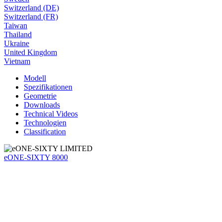
Switzerland (DE)
Switzerland (FR)
Taiwan
Thailand
Ukraine
United Kingdom
Vietnam
Modell
Spezifikationen
Geometrie
Downloads
Technical Videos
Technologien
Classification
eONE-SIXTY 8000