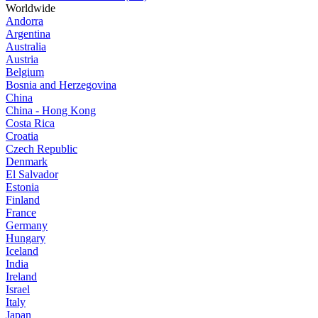
Worldwide
Andorra
Argentina
Australia
Austria
Belgium
Bosnia and Herzegovina
China
China - Hong Kong
Costa Rica
Croatia
Czech Republic
Denmark
El Salvador
Estonia
Finland
France
Germany
Hungary
Iceland
India
Ireland
Israel
Italy
Japan