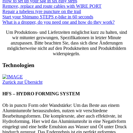
How to set up your sag in six easy steps
Remove, replace and route cables with WIRE PORT
Repair a tubeless tyre puncture on the trail
Start your Shimano STEPS e-bike in 60 seconds
What is a dropper, do you need one and how do they work?
Um Produktions- und Lieferzeiten möglichst kurz zu halten, sind
wir mitunter gezwungen, Spezifikationen in letzter Minute
anzupassen. Bitte beachten Sie, dass sich diese Änderungen
möglicherweise nicht auf den Produktseiten und Produktbildern
widerspiegeln.
Technologien
Zurück zur Übersicht
HFS – HYDRO FORMING SYSTEM
Ob in puncto Form oder Wandstärke: Um das Beste aus einem
Aluminiumrohr herauszuholen, nutzen wir verschiedene
Bearbeitungsformen. Die komplexeste, aber auch effektivste, ist
Hydroforming. Hier wird das Aluminiumrohr in eine Negativform
eingelegt und eine heiße Emulsion aus Wasser und Öl unter Druck
hindurch gepresst. Das Endergebnis ist ein perfekt geformtes