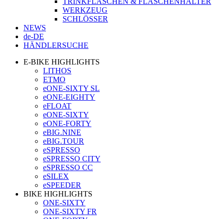
TRINKFLASCHEN & FLASCHENHALTER
WERKZEUG
SCHLÖSSER
NEWS
de-DE
HÄNDLERSUCHE
E-BIKE HIGHLIGHTS
LITHOS
ETMO
eONE-SIXTY SL
eONE-EIGHTY
eFLOAT
eONE-SIXTY
eONE-FORTY
eBIG.NINE
eBIG.TOUR
eSPRESSO
eSPRESSO CITY
eSPRESSO CC
eSILEX
eSPEEDER
BIKE HIGHLIGHTS
ONE-SIXTY
ONE-SIXTY FR