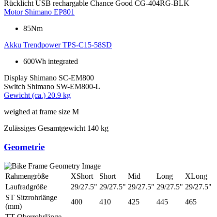
Rücklicht
USB rechargable Chance Good CG-404RG-BLK
Motor
Shimano EP801
85Nm
Akku
Trendpower TPS-C15-58SD
600Wh integrated
Display
Shimano SC-EM800
Switch
Shimano SW-EM800-L
Gewicht (ca.)
20.9 kg
weighed at frame size M
Zulässiges Gesamtgewicht
140 kg
Geometrie
Rahmengröße
XShort
Short
Mid
Long
XLong
Laufradgröße
29/27.5"
29/27.5"
29/27.5"
29/27.5"
29/27.5"
ST Sitzrohrlänge
400
410
425
445
465
(mm)
TT Oberrohrlänge