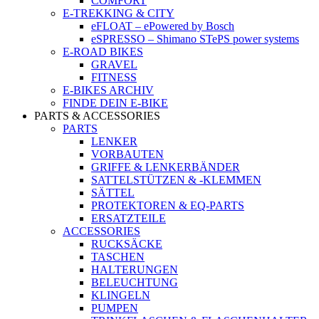
COMFORT
E-TREKKING & CITY
eFLOAT – ePowered by Bosch
eSPRESSO – Shimano STePS power systems
E-ROAD BIKES
GRAVEL
FITNESS
E-BIKES ARCHIV
FINDE DEIN E-BIKE
PARTS & ACCESSORIES
PARTS
LENKER
VORBAUTEN
GRIFFE & LENKERBÄNDER
SATTELSTÜTZEN & -KLEMMEN
SÄTTEL
PROTEKTOREN & EQ-PARTS
ERSATZTEILE
ACCESSORIES
RUCKSÄCKE
TASCHEN
HALTERUNGEN
BELEUCHTUNG
KLINGELN
PUMPEN