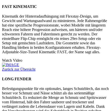
FAST KINEMATIC
Kinematik der Hinterradaufhängung mit Flexstay-Design, um
Gewicht und Wartungsaufwand zu minimieren. Jede Rahmengröße
hat eine spezifische Progressionsrate, wobei Modelle mit längerem
Reach eine höhere Progression aufweisen, um härteren und/oder
schwereren Fahrern und Fahrerinnen gerecht zu werden. Der
einstellbare Flip-Chip ermöglicht ein reines 29er-Setup oder ein
Setup mit gemischten Laufrädern. Die Geometrie sowie das
Handling bleiben in beiden Konfigurationen erhalten. Flexstay-
Adjustable-Size-Tuned Kinematik: FAST, der Name sagt alles.
Watch Video
Zurück zur Übersicht
LONG FENDER
Befestigungspunkte für ein optionales, langes Schutzblech, das noch
besser vor Schmutz und Nässe schützt als das serienmäßige
Schutzblech. Es reduziert die Menge an Schmutz und Spritzwasser
vom Hinterrad, hält den Fahrer sauberer und trockener und
verlängert zudem die Lebensdauer von Lagern und Kabeln. Dank
der Verschraubungen wird das Schutzblech in Position gehalten,