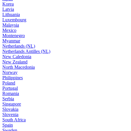
Korea
Latvia
Lithuania
Luxembourg
Malaysia
Mexico
Montenegro
Myanmar
Netherlands (NL)
Netherlands Antilles (NL)
New Caledonia
New Zealand
North Macedonia
Norway
Philippines
Poland
Portugal
Romania
Serbia
Singapore
Slovakia
Slovenia
South Africa
Spain
Sweden