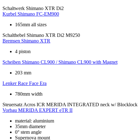
Schaltwerk
Shimano XTR Di2
Kurbel
Shimano FC-EM900
165mm all sizes
Schalthebel
Shimano XTR Di2 M9250
Bremsen
Shimano XTR
4 piston
Scheiben
Shimano CL900 / Shimano CL900 with Magnet
203 mm
Lenker
Race Face Era
780mm width
Steuersatz
Acros ICR MERIDA INTEGRATED neck w/ Blocklock
Vorbau
MERIDA EXPERT eTR II
material: aluminium
35mm diameter
0° stem angle
Supernova mount