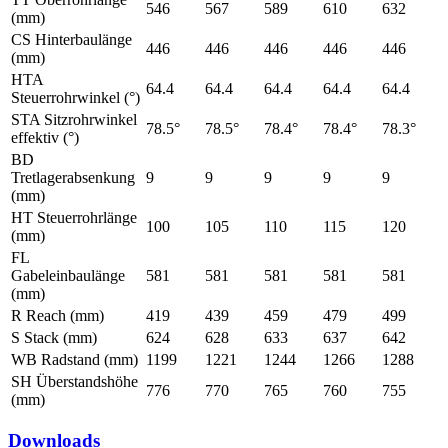
546
567
589
610
632
(mm)
CS Hinterbaulänge
446
446
446
446
446
(mm)
HTA
64.4
64.4
64.4
64.4
64.4
Steuerrohrwinkel (°)
STA Sitzrohrwinkel
78.5°
78.5°
78.4°
78.4°
78.3°
effektiv (°)
BD
Tretlagerabsenkung
9
9
9
9
9
(mm)
HT Steuerrohrlänge
100
105
110
115
120
(mm)
FL
Gabeleinbaulänge
581
581
581
581
581
(mm)
R Reach (mm)
419
439
459
479
499
S Stack (mm)
624
628
633
637
642
WB Radstand (mm)
1199
1221
1244
1266
1288
SH Überstandshöhe
776
770
765
760
755
(mm)
Downloads