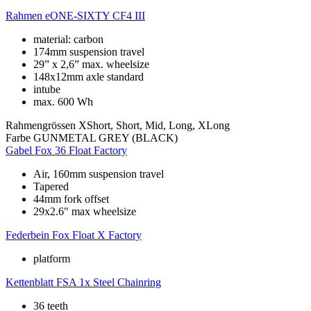
Rahmen
eONE-SIXTY CF4 III
material: carbon
174mm suspension travel
29” x 2,6” max. wheelsize
148x12mm axle standard
intube
max. 600 Wh
Rahmengrössen
XShort, Short, Mid, Long, XLong
Farbe
GUNMETAL GREY (BLACK)
Gabel
Fox 36 Float Factory
Air, 160mm suspension travel
Tapered
44mm fork offset
29x2.6" max wheelsize
Federbein
Fox Float X Factory
platform
Kettenblatt
FSA 1x Steel Chainring
36 teeth