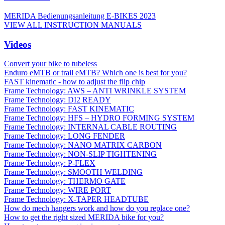
MERIDA Bedienungsanleitung E-BIKES 2023
VIEW ALL INSTRUCTION MANUALS
Videos
Convert your bike to tubeless
Enduro eMTB or trail eMTB? Which one is best for you?
FAST kinematic - how to adjust the flip chip
Frame Technology: AWS – ANTI WRINKLE SYSTEM
Frame Technology: DI2 READY
Frame Technology: FAST KINEMATIC
Frame Technology: HFS – HYDRO FORMING SYSTEM
Frame Technology: INTERNAL CABLE ROUTING
Frame Technology: LONG FENDER
Frame Technology: NANO MATRIX CARBON
Frame Technology: NON-SLIP TIGHTENING
Frame Technology: P-FLEX
Frame Technology: SMOOTH WELDING
Frame Technology: THERMO GATE
Frame Technology: WIRE PORT
Frame Technology: X-TAPER HEADTUBE
How do mech hangers work and how do you replace one?
How to get the right sized MERIDA bike for you?