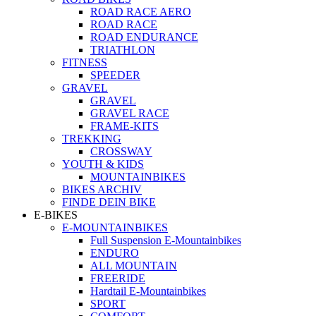
ROAD RACE AERO
ROAD RACE
ROAD ENDURANCE
TRIATHLON
FITNESS
SPEEDER
GRAVEL
GRAVEL
GRAVEL RACE
FRAME-KITS
TREKKING
CROSSWAY
YOUTH & KIDS
MOUNTAINBIKES
BIKES ARCHIV
FINDE DEIN BIKE
E-BIKES
E-MOUNTAINBIKES
Full Suspension E-Mountainbikes
ENDURO
ALL MOUNTAIN
FREERIDE
Hardtail E-Mountainbikes
SPORT