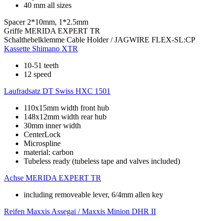
40 mm all sizes
Spacer
2*10mm, 1*2.5mm
Griffe
MERIDA EXPERT TR
Schalthebelklemme
Cable Holder / JAGWIRE FLEX-SL:CP
Kassette
Shimano XTR
10-51 teeth
12 speed
Laufradsatz
DT Swiss HXC 1501
110x15mm width front hub
148x12mm width rear hub
30mm inner width
CenterLock
Microspline
material: carbon
Tubeless ready (tubeless tape and valves included)
Achse
MERIDA EXPERT TR
including removeable lever, 6/4mm allen key
Reifen
Maxxis Assegai / Maxxis Minion DHR II