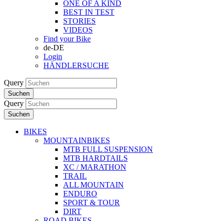
ONE OF A KIND
BEST IN TEST
STORIES
VIDEOS
Find your Bike
de-DE
Login
HÄNDLERSUCHE
Query
Suchen
Query
Suchen
BIKES
MOUNTAINBIKES
MTB FULL SUSPENSION
MTB HARDTAILS
XC / MARATHON
TRAIL
ALL MOUNTAIN
ENDURO
SPORT & TOUR
DIRT
ROAD BIKES