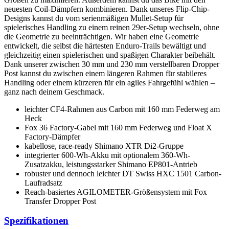
neuesten Coil-Dämpfern kombinieren. Dank unseres Flip-Chip-
Designs kannst du vom serienmäßigen Mullet-Setup für
spielerisches Handling zu einem reinen 29er-Setup wechseln, ohne
die Geometrie zu beeinträchtigen. Wir haben eine Geometrie
entwickelt, die selbst die härtesten Enduro-Trails bewältigt und
gleichzeitig einen spielerischen und spaßigen Charakter beibehält.
Dank unserer zwischen 30 mm und 230 mm verstellbaren Dropper
Post kannst du zwischen einem längeren Rahmen für stabileres
Handling oder einem kürzeren für ein agiles Fahrgefühl wählen –
ganz nach deinem Geschmack.
leichter CF4-Rahmen aus Carbon mit 160 mm Federweg am
Heck
Fox 36 Factory-Gabel mit 160 mm Federweg und Float X
Factory-Dämpfer
kabellose, race-ready Shimano XTR Di2-Gruppe
integrierter 600-Wh-Akku mit optionalem 360-Wh-
Zusatzakku, leistungsstarker Shimano EP801-Antrieb
robuster und dennoch leichter DT Swiss HXC 1501 Carbon-
Laufradsatz
Reach-basiertes AGILOMETER-Größensystem mit Fox
Transfer Dropper Post
Spezifikationen