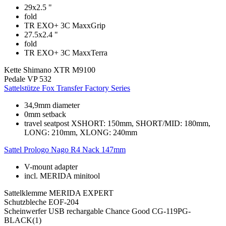
29x2.5 "
fold
TR EXO+ 3C MaxxGrip
27.5x2.4 "
fold
TR EXO+ 3C MaxxTerra
Kette
Shimano XTR M9100
Pedale
VP 532
Sattelstütze
Fox Transfer Factory Series
34,9mm diameter
0mm setback
travel seatpost XSHORT: 150mm, SHORT/MID: 180mm,
LONG: 210mm, XLONG: 240mm
Sattel
Prologo Nago R4 Nack 147mm
V-mount adapter
incl. MERIDA minitool
Sattelklemme
MERIDA EXPERT
Schutzbleche
EOF-204
Scheinwerfer
USB rechargable Chance Good CG-119PG-
BLACK(1)