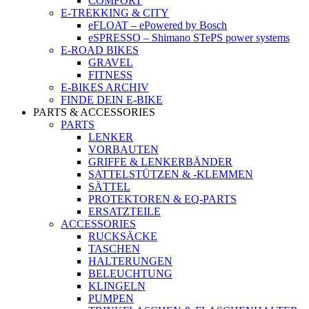
COMFORT
E-TREKKING & CITY
eFLOAT – ePowered by Bosch
eSPRESSO – Shimano STePS power systems
E-ROAD BIKES
GRAVEL
FITNESS
E-BIKES ARCHIV
FINDE DEIN E-BIKE
PARTS & ACCESSORIES
PARTS
LENKER
VORBAUTEN
GRIFFE & LENKERBÄNDER
SATTELSTÜTZEN & -KLEMMEN
SÄTTEL
PROTEKTOREN & EQ-PARTS
ERSATZTEILE
ACCESSORIES
RUCKSÄCKE
TASCHEN
HALTERUNGEN
BELEUCHTUNG
KLINGELN
PUMPEN