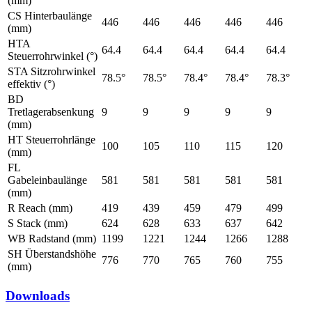
(mm)
CS Hinterbaulänge
446
446
446
446
446
(mm)
HTA
64.4
64.4
64.4
64.4
64.4
Steuerrohrwinkel (°)
STA Sitzrohrwinkel
78.5°
78.5°
78.4°
78.4°
78.3°
effektiv (°)
BD
Tretlagerabsenkung
9
9
9
9
9
(mm)
HT Steuerrohrlänge
100
105
110
115
120
(mm)
FL
Gabeleinbaulänge
581
581
581
581
581
(mm)
R Reach (mm)
419
439
459
479
499
S Stack (mm)
624
628
633
637
642
WB Radstand (mm)
1199
1221
1244
1266
1288
SH Überstandshöhe
776
770
765
760
755
(mm)
Downloads