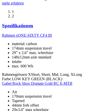
mehr erfahren
1
2
Spezifikationen
Rahmen
eONE-SIXTY CF4 III
material: carbon
174mm suspension travel
29” x 2,6” max. wheelsize
148x12mm axle standard
intube
max. 600 Wh
Rahmengrössen
XShort, Short, Mid, Long, XLong
Farbe
LOW KEY GREEN (BLACK)
Gabel
Rock Shox Domain Gold RC E-MTB
Air
170mm suspension travel
Tapered
44mm fork offset
29x3.0" max wheelsize