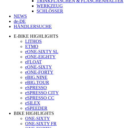
TRINKFLASCHEN & FLASCHENHALTER
WERKZEUG
SCHLÖSSER
NEWS
de-DE
HÄNDLERSUCHE
E-BIKE HIGHLIGHTS
LITHOS
ETMO
eONE-SIXTY SL
eONE-EIGHTY
eFLOAT
eONE-SIXTY
eONE-FORTY
eBIG.NINE
eBIG.TOUR
eSPRESSO
eSPRESSO CITY
eSPRESSO CC
eSILEX
eSPEEDER
BIKE HIGHLIGHTS
ONE-SIXTY
ONE-SIXTY FR