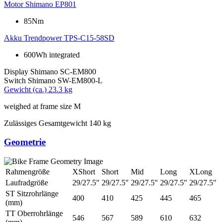
Motor
Shimano EP801
85Nm
Akku
Trendpower TPS-C15-58SD
600Wh integrated
Display
Shimano SC-EM800
Switch
Shimano SW-EM800-L
Gewicht (ca.)
23.3 kg
weighed at frame size M
Zulässiges Gesamtgewicht
140 kg
Geometrie
Rahmengröße
XShort
Short
Mid
Long
XLong
Laufradgröße
29/27.5"
29/27.5"
29/27.5"
29/27.5"
29/27.5"
ST Sitzrohrlänge
400
410
425
445
465
(mm)
TT Oberrohrlänge
546
567
589
610
632