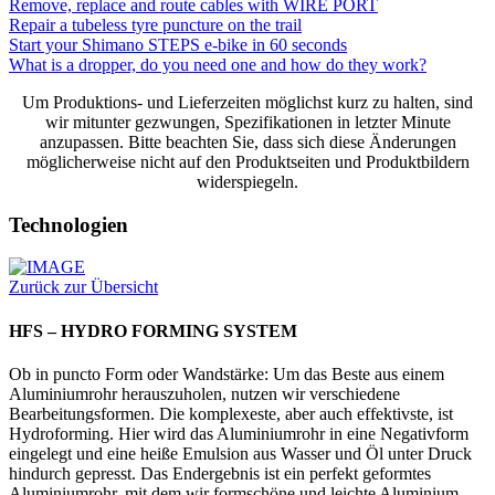
Remove, replace and route cables with WIRE PORT
Repair a tubeless tyre puncture on the trail
Start your Shimano STEPS e-bike in 60 seconds
What is a dropper, do you need one and how do they work?
Um Produktions- und Lieferzeiten möglichst kurz zu halten, sind
wir mitunter gezwungen, Spezifikationen in letzter Minute
anzupassen. Bitte beachten Sie, dass sich diese Änderungen
möglicherweise nicht auf den Produktseiten und Produktbildern
widerspiegeln.
Technologien
Zurück zur Übersicht
HFS – HYDRO FORMING SYSTEM
Ob in puncto Form oder Wandstärke: Um das Beste aus einem
Aluminiumrohr herauszuholen, nutzen wir verschiedene
Bearbeitungsformen. Die komplexeste, aber auch effektivste, ist
Hydroforming. Hier wird das Aluminiumrohr in eine Negativform
eingelegt und eine heiße Emulsion aus Wasser und Öl unter Druck
hindurch gepresst. Das Endergebnis ist ein perfekt geformtes
Aluminiumrohr, mit dem wir formschöne und leichte Aluminium-