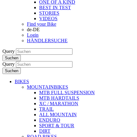
ONE OF A KIND
BEST IN TEST
STORIES
VIDEOS
Find your Bike
de-DE
Login
HÄNDLERSUCHE
Query
Suchen
Query
Suchen
BIKES
MOUNTAINBIKES
MTB FULL SUSPENSION
MTB HARDTAILS
XC / MARATHON
TRAIL
ALL MOUNTAIN
ENDURO
SPORT & TOUR
DIRT
ROAD BIKES