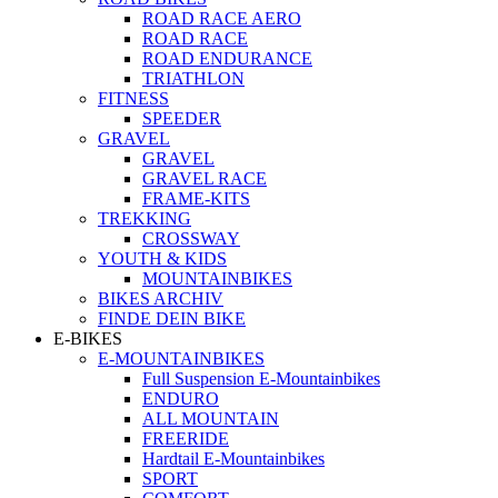
ROAD RACE AERO
ROAD RACE
ROAD ENDURANCE
TRIATHLON
FITNESS
SPEEDER
GRAVEL
GRAVEL
GRAVEL RACE
FRAME-KITS
TREKKING
CROSSWAY
YOUTH & KIDS
MOUNTAINBIKES
BIKES ARCHIV
FINDE DEIN BIKE
E-BIKES
E-MOUNTAINBIKES
Full Suspension E-Mountainbikes
ENDURO
ALL MOUNTAIN
FREERIDE
Hardtail E-Mountainbikes
SPORT