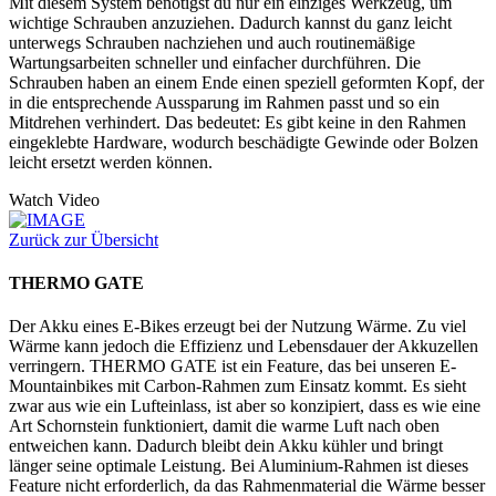
Mit diesem System benötigst du nur ein einziges Werkzeug, um
wichtige Schrauben anzuziehen. Dadurch kannst du ganz leicht
unterwegs Schrauben nachziehen und auch routinemäßige
Wartungsarbeiten schneller und einfacher durchführen. Die
Schrauben haben an einem Ende einen speziell geformten Kopf, der
in die entsprechende Aussparung im Rahmen passt und so ein
Mitdrehen verhindert. Das bedeutet: Es gibt keine in den Rahmen
eingeklebte Hardware, wodurch beschädigte Gewinde oder Bolzen
leicht ersetzt werden können.
Watch Video
Zurück zur Übersicht
THERMO GATE
Der Akku eines E-Bikes erzeugt bei der Nutzung Wärme. Zu viel
Wärme kann jedoch die Effizienz und Lebensdauer der Akkuzellen
verringern. THERMO GATE ist ein Feature, das bei unseren E-
Mountainbikes mit Carbon-Rahmen zum Einsatz kommt. Es sieht
zwar aus wie ein Lufteinlass, ist aber so konzipiert, dass es wie eine
Art Schornstein funktioniert, damit die warme Luft nach oben
entweichen kann. Dadurch bleibt dein Akku kühler und bringt
länger seine optimale Leistung. Bei Aluminium-Rahmen ist dieses
Feature nicht erforderlich, da das Rahmenmaterial die Wärme besser