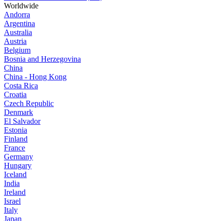
Worldwide
Andorra
Argentina
Australia
Austria
Belgium
Bosnia and Herzegovina
China
China - Hong Kong
Costa Rica
Croatia
Czech Republic
Denmark
El Salvador
Estonia
Finland
France
Germany
Hungary
Iceland
India
Ireland
Israel
Italy
Japan