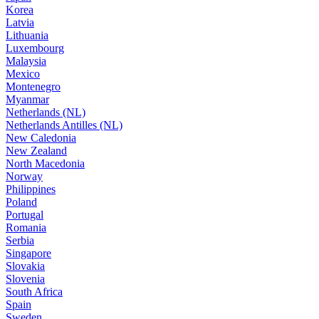
Korea
Latvia
Lithuania
Luxembourg
Malaysia
Mexico
Montenegro
Myanmar
Netherlands (NL)
Netherlands Antilles (NL)
New Caledonia
New Zealand
North Macedonia
Norway
Philippines
Poland
Portugal
Romania
Serbia
Singapore
Slovakia
Slovenia
South Africa
Spain
Sweden