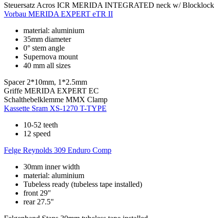
Steuersatz
Acros ICR MERIDA INTEGRATED neck w/ Blocklock
Vorbau
MERIDA EXPERT eTR II
material: aluminium
35mm diameter
0° stem angle
Supernova mount
40 mm all sizes
Spacer
2*10mm, 1*2.5mm
Griffe
MERIDA EXPERT EC
Schalthebelklemme
MMX Clamp
Kassette
Sram XS-1270 T-TYPE
10-52 teeth
12 speed
Felge
Reynolds 309 Enduro Comp
30mm inner width
material: aluminium
Tubeless ready (tubeless tape installed)
front 29"
rear 27.5"