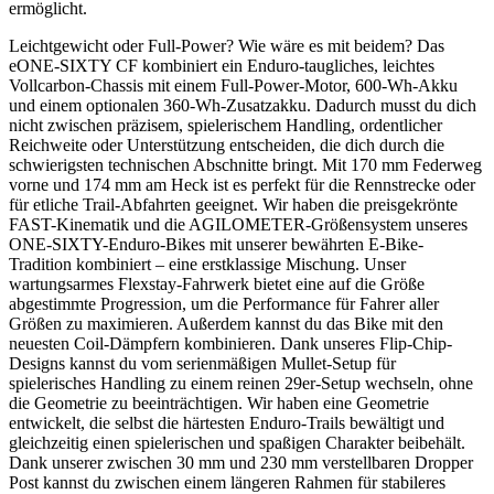
ermöglicht.
Leichtgewicht oder Full-Power? Wie wäre es mit beidem? Das
eONE-SIXTY CF kombiniert ein Enduro-taugliches, leichtes
Vollcarbon-Chassis mit einem Full-Power-Motor, 600-Wh-Akku
und einem optionalen 360-Wh-Zusatzakku. Dadurch musst du dich
nicht zwischen präzisem, spielerischem Handling, ordentlicher
Reichweite oder Unterstützung entscheiden, die dich durch die
schwierigsten technischen Abschnitte bringt. Mit 170 mm Federweg
vorne und 174 mm am Heck ist es perfekt für die Rennstrecke oder
für etliche Trail-Abfahrten geeignet. Wir haben die preisgekrönte
FAST-Kinematik und die AGILOMETER-Größensystem unseres
ONE-SIXTY-Enduro-Bikes mit unserer bewährten E-Bike-
Tradition kombiniert – eine erstklassige Mischung. Unser
wartungsarmes Flexstay-Fahrwerk bietet eine auf die Größe
abgestimmte Progression, um die Performance für Fahrer aller
Größen zu maximieren. Außerdem kannst du das Bike mit den
neuesten Coil-Dämpfern kombinieren. Dank unseres Flip-Chip-
Designs kannst du vom serienmäßigen Mullet-Setup für
spielerisches Handling zu einem reinen 29er-Setup wechseln, ohne
die Geometrie zu beeinträchtigen. Wir haben eine Geometrie
entwickelt, die selbst die härtesten Enduro-Trails bewältigt und
gleichzeitig einen spielerischen und spaßigen Charakter beibehält.
Dank unserer zwischen 30 mm und 230 mm verstellbaren Dropper
Post kannst du zwischen einem längeren Rahmen für stabileres