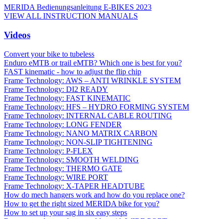
MERIDA Bedienungsanleitung E-BIKES 2023
VIEW ALL INSTRUCTION MANUALS
Videos
Convert your bike to tubeless
Enduro eMTB or trail eMTB? Which one is best for you?
FAST kinematic - how to adjust the flip chip
Frame Technology: AWS – ANTI WRINKLE SYSTEM
Frame Technology: DI2 READY
Frame Technology: FAST KINEMATIC
Frame Technology: HFS – HYDRO FORMING SYSTEM
Frame Technology: INTERNAL CABLE ROUTING
Frame Technology: LONG FENDER
Frame Technology: NANO MATRIX CARBON
Frame Technology: NON-SLIP TIGHTENING
Frame Technology: P-FLEX
Frame Technology: SMOOTH WELDING
Frame Technology: THERMO GATE
Frame Technology: WIRE PORT
Frame Technology: X-TAPER HEADTUBE
How do mech hangers work and how do you replace one?
How to get the right sized MERIDA bike for you?
How to set up your sag in six easy steps