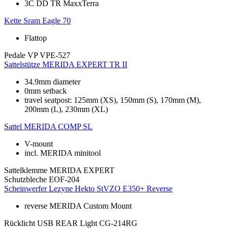
3C DD TR MaxxTerra
Kette
Sram Eagle 70
Flattop
Pedale
VP VPE-527
Sattelstütze
MERIDA EXPERT TR II
34.9mm diameter
0mm setback
travel seatpost: 125mm (XS), 150mm (S), 170mm (M),
200mm (L), 230mm (XL)
Sattel
MERIDA COMP SL
V-mount
incl. MERIDA minitool
Sattelklemme
MERIDA EXPERT
Schutzbleche
EOF-204
Scheinwerfer
Lezyne Hekto StVZO E350+ Reverse
reverse MERIDA Custom Mount
Rücklicht
USB REAR Light CG-214RG