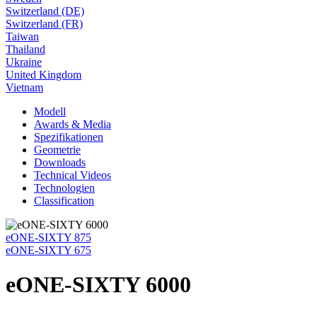
Switzerland (DE)
Switzerland (FR)
Taiwan
Thailand
Ukraine
United Kingdom
Vietnam
Modell
Awards & Media
Spezifikationen
Geometrie
Downloads
Technical Videos
Technologien
Classification
eONE-SIXTY 875
eONE-SIXTY 675
eONE-SIXTY 6000