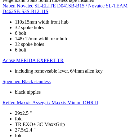
Felgenband
Stans 30mm tubeless tape installed
Naben
Novatec SL-ELITE D041SB-B15 / Novatec SL-TEAM
D462SB-S3S-B12-11S
110x15mm width front hub
32 spoke holes
6 bolt
148x12mm width rear hub
32 spoke holes
6 bolt
Achse
MERIDA EXPERT TR
including removeable lever, 6/4mm allen key
Speichen
Black stainless
black nipples
Reifen
Maxxis Assegai / Maxxis Minion DHR II
29x2.5 "
fold
TR EXO+ 3C MaxxGrip
27.5x2.4 "
fold