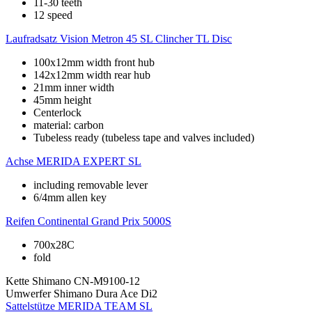
11-30 teeth
12 speed
Laufradsatz
Vision Metron 45 SL Clincher TL Disc
100x12mm width front hub
142x12mm width rear hub
21mm inner width
45mm height
Centerlock
material: carbon
Tubeless ready (tubeless tape and valves included)
Achse
MERIDA EXPERT SL
including removable lever
6/4mm allen key
Reifen
Continental Grand Prix 5000S
700x28C
fold
Kette
Shimano CN-M9100-12
Umwerfer
Shimano Dura Ace Di2
Sattelstütze
MERIDA TEAM SL