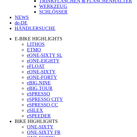
TRINKFLASCHEN & FLASCHENHALTER
WERKZEUG
SCHLÖSSER
NEWS
de-DE
HÄNDLERSUCHE
E-BIKE HIGHLIGHTS
LITHOS
ETMO
eONE-SIXTY SL
eONE-EIGHTY
eFLOAT
eONE-SIXTY
eONE-FORTY
eBIG.NINE
eBIG.TOUR
eSPRESSO
eSPRESSO CITY
eSPRESSO CC
eSILEX
eSPEEDER
BIKE HIGHLIGHTS
ONE-SIXTY
ONE-SIXTY FR