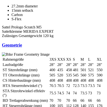
27.2mm diameter
15mm setback
Carbon
S-Flex
Sattel
Prologo Scratch M5
Sattelklemme
MERIDA EXPERT
Zulässiges Gesamtgewicht
120 kg
Geometrie
Rahmengröße
3XS
XXS
XS
S
M
L
XL
Laufradgröße
28"
28"
28"
28"
28"
28"
28"
ST Sitzrohrlänge (mm)
400
435
458
481
501
521
550
TT Oberrohrlänge (mm)
505
520
535
545
560
575
590
CS Hinterbaulänge (mm)
408
408
408
408
408
408
408
HTA Steuerrohrwinkel (°)
70.5
70.5
72
72.5
73.5
73.5
74
STA Sitzrohrwinkel effektiv
75.5
74.5
74
74
73.5
73
73
(°)
BD Tretlagerabsenkung (mm)
70
70
70
66
66
66
66
HT Steuerrohrlänge (mm)
100
105
112
128
140
155
176