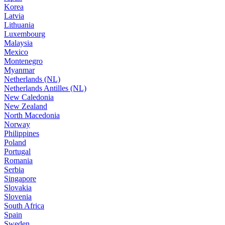
Korea
Latvia
Lithuania
Luxembourg
Malaysia
Mexico
Montenegro
Myanmar
Netherlands (NL)
Netherlands Antilles (NL)
New Caledonia
New Zealand
North Macedonia
Norway
Philippines
Poland
Portugal
Romania
Serbia
Singapore
Slovakia
Slovenia
South Africa
Spain
Sweden