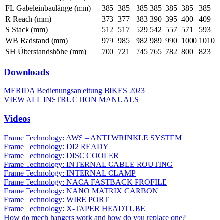
FL Gabeleinbaulänge (mm)
385
385
385
385
385
385
385
R Reach (mm)
373
377
383
390
395
400
409
S Stack (mm)
512
517
529
542
557
571
593
WB Radstand (mm)
979
985
982
989
990
1000
1010
SH Überstandshöhe (mm)
700
721
745
765
782
800
823
Downloads
MERIDA Bedienungsanleitung BIKES 2023
VIEW ALL INSTRUCTION MANUALS
Videos
Frame Technology: AWS – ANTI WRINKLE SYSTEM
Frame Technology: DI2 READY
Frame Technology: DISC COOLER
Frame Technology: INTERNAL CABLE ROUTING
Frame Technology: INTERNAL CLAMP
Frame Technology: NACA FASTBACK PROFILE
Frame Technology: NANO MATRIX CARBON
Frame Technology: WIRE PORT
Frame Technology: X-TAPER HEADTUBE
How do mech hangers work and how do you replace one?