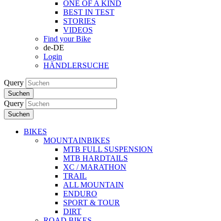
ONE OF A KIND
BEST IN TEST
STORIES
VIDEOS
Find your Bike
de-DE
Login
HÄNDLERSUCHE
Query
Suchen
Query
Suchen
BIKES
MOUNTAINBIKES
MTB FULL SUSPENSION
MTB HARDTAILS
XC / MARATHON
TRAIL
ALL MOUNTAIN
ENDURO
SPORT & TOUR
DIRT
ROAD BIKES