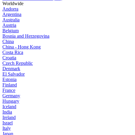
Worldwide
Andorra
Argentina
Australia
Austria
Belgium
Bosnia and Herzegovina
China
China - Hong Kong
Costa Rica
Croatia
Czech Republic
Denmark
El Salvador
Estonia
Finland
France
Germany
Hungary
Iceland
India
Ireland
Israel
Italy
Japan