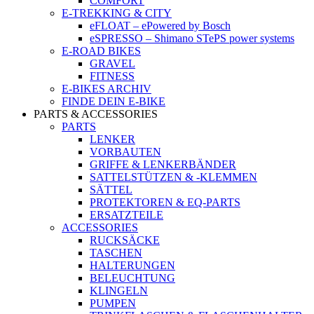
COMFORT
E-TREKKING & CITY
eFLOAT – ePowered by Bosch
eSPRESSO – Shimano STePS power systems
E-ROAD BIKES
GRAVEL
FITNESS
E-BIKES ARCHIV
FINDE DEIN E-BIKE
PARTS & ACCESSORIES
PARTS
LENKER
VORBAUTEN
GRIFFE & LENKERBÄNDER
SATTELSTÜTZEN & -KLEMMEN
SÄTTEL
PROTEKTOREN & EQ-PARTS
ERSATZTEILE
ACCESSORIES
RUCKSÄCKE
TASCHEN
HALTERUNGEN
BELEUCHTUNG
KLINGELN
PUMPEN