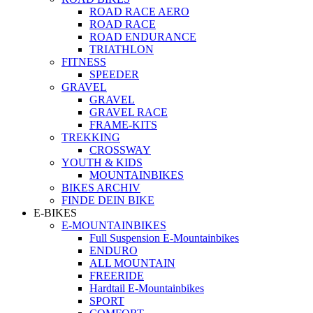
ROAD RACE AERO
ROAD RACE
ROAD ENDURANCE
TRIATHLON
FITNESS
SPEEDER
GRAVEL
GRAVEL
GRAVEL RACE
FRAME-KITS
TREKKING
CROSSWAY
YOUTH & KIDS
MOUNTAINBIKES
BIKES ARCHIV
FINDE DEIN BIKE
E-BIKES
E-MOUNTAINBIKES
Full Suspension E-Mountainbikes
ENDURO
ALL MOUNTAIN
FREERIDE
Hardtail E-Mountainbikes
SPORT