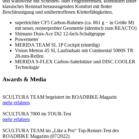
und wahlweise mit Scheiben- oder Felgenbremsen, kombiniert unser
klassisches Rennrad herausragenden Komfort mit flotter
Beschleunigung und unübertroffenen Kletterfähigkeiten.
superleichter CF5 Carbon-Rahmen (ca. 861 g − in Größe M)
mit neuer, rennerprobter Geometrie (identisch zum REACTO)
Shimano Dura-Ace Di2 12-fach-Schaltgruppe
Powermeter
MERIDA TEAM SL 1P Cockpit (einteilig)
Vision Metron 45 SL Laufradsatz mit Continental 5000S TR
28-mm-Reifen
MERIDA S-FLEX Carbon-Sattelstütze und DISC COOLER
Technologie
Awards & Media
SCULTURA TEAM begeistert im ROADBIKE-Magazin
mehr erfahren
SCULTURA 7000 im TOUR-Test
mehr erfahren
SCULTURA TEAM im „Like a Pro“ Top-Renner-Test des
ROADBIKE Magazins (07/2022)