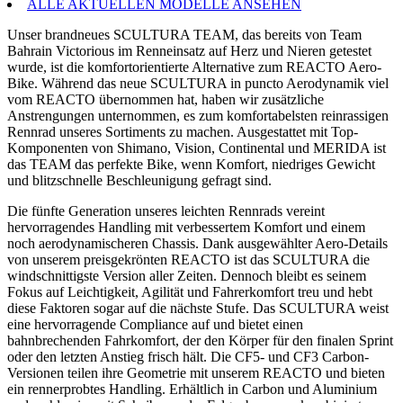
ALLE AKTUELLEN MODELLE ANSEHEN
Unser brandneues SCULTURA TEAM, das bereits von Team
Bahrain Victorious im Renneinsatz auf Herz und Nieren getestet
wurde, ist die komfortorientierte Alternative zum REACTO Aero-
Bike. Während das neue SCULTURA in puncto Aerodynamik viel
vom REACTO übernommen hat, haben wir zusätzliche
Anstrengungen unternommen, es zum komfortabelsten reinrassigen
Rennrad unseres Sortiments zu machen. Ausgestattet mit Top-
Komponenten von Shimano, Vision, Continental und MERIDA ist
das TEAM das perfekte Bike, wenn Komfort, niedriges Gewicht
und blitzschnelle Beschleunigung gefragt sind.
Die fünfte Generation unseres leichten Rennrads vereint
hervorragendes Handling mit verbessertem Komfort und einem
noch aerodynamischeren Chassis. Dank ausgewählter Aero-Details
von unserem preisgekrönten REACTO ist das SCULTURA die
windschnittigste Version aller Zeiten. Dennoch bleibt es seinem
Fokus auf Leichtigkeit, Agilität und Fahrerkomfort treu und hebt
diese Faktoren sogar auf die nächste Stufe. Das SCULTURA weist
eine hervorragende Compliance auf und bietet einen
bahnbrechenden Fahrkomfort, der den Körper für den finalen Sprint
oder den letzten Anstieg frisch hält. Die CF5- und CF3 Carbon-
Versionen teilen ihre Geometrie mit unserem REACTO und bieten
ein rennerprobtes Handling. Erhältlich in Carbon und Aluminium