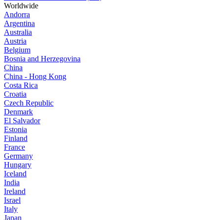
Worldwide
Andorra
Argentina
Australia
Austria
Belgium
Bosnia and Herzegovina
China
China - Hong Kong
Costa Rica
Croatia
Czech Republic
Denmark
El Salvador
Estonia
Finland
France
Germany
Hungary
Iceland
India
Ireland
Israel
Italy
Japan