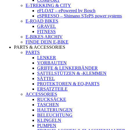
COMFORT
E-TREKKING & CITY
eFLOAT – ePowered by Bosch
eSPRESSO – Shimano STePS power systems
E-ROAD BIKES
GRAVEL
FITNESS
E-BIKES ARCHIV
FINDE DEIN E-BIKE
PARTS & ACCESSORIES
PARTS
LENKER
VORBAUTEN
GRIFFE & LENKERBÄNDER
SATTELSTÜTZEN & -KLEMMEN
SÄTTEL
PROTEKTOREN & EQ-PARTS
ERSATZTEILE
ACCESSORIES
RUCKSÄCKE
TASCHEN
HALTERUNGEN
BELEUCHTUNG
KLINGELN
PUMPEN