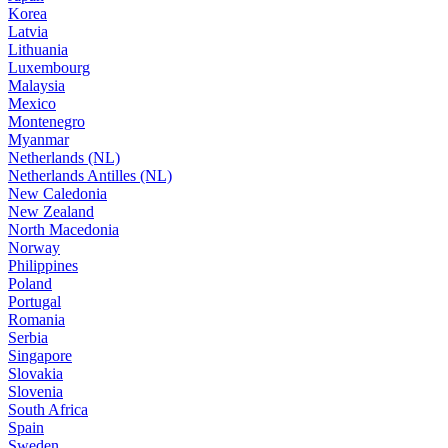
Korea
Latvia
Lithuania
Luxembourg
Malaysia
Mexico
Montenegro
Myanmar
Netherlands (NL)
Netherlands Antilles (NL)
New Caledonia
New Zealand
North Macedonia
Norway
Philippines
Poland
Portugal
Romania
Serbia
Singapore
Slovakia
Slovenia
South Africa
Spain
Sweden