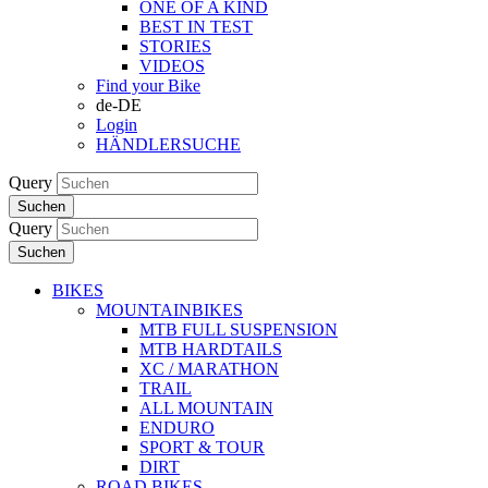
ONE OF A KIND
BEST IN TEST
STORIES
VIDEOS
Find your Bike
de-DE
Login
HÄNDLERSUCHE
Query
Suchen
Query
Suchen
BIKES
MOUNTAINBIKES
MTB FULL SUSPENSION
MTB HARDTAILS
XC / MARATHON
TRAIL
ALL MOUNTAIN
ENDURO
SPORT & TOUR
DIRT
ROAD BIKES