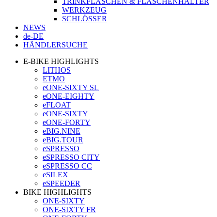
TRINKFLASCHEN & FLASCHENHALTER
WERKZEUG
SCHLÖSSER
NEWS
de-DE
HÄNDLERSUCHE
E-BIKE HIGHLIGHTS
LITHOS
ETMO
eONE-SIXTY SL
eONE-EIGHTY
eFLOAT
eONE-SIXTY
eONE-FORTY
eBIG.NINE
eBIG.TOUR
eSPRESSO
eSPRESSO CITY
eSPRESSO CC
eSILEX
eSPEEDER
BIKE HIGHLIGHTS
ONE-SIXTY
ONE-SIXTY FR