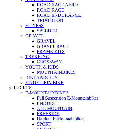
ROAD RACE AERO
ROAD RACE
ROAD ENDURANCE
TRIATHLON
FITNESS
SPEEDER
GRAVEL
GRAVEL
GRAVEL RACE
FRAME-KITS
TREKKING
CROSSWAY
YOUTH & KIDS
MOUNTAINBIKES
BIKES ARCHIV
FINDE DEIN BIKE
E-BIKES
E-MOUNTAINBIKES
Full Suspension E-Mountainbikes
ENDURO
ALL MOUNTAIN
FREERIDE
Hardtail E-Mountainbikes
SPORT