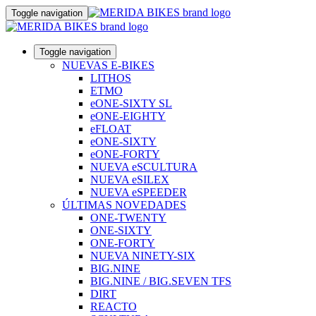
Toggle navigation
Toggle navigation
NUEVAS E-BIKES
LITHOS
ETMO
eONE-SIXTY SL
eONE-EIGHTY
eFLOAT
eONE-SIXTY
eONE-FORTY
NUEVA eSCULTURA
NUEVA eSILEX
NUEVA eSPEEDER
ÚLTIMAS NOVEDADES
ONE-TWENTY
ONE-SIXTY
ONE-FORTY
NUEVA NINETY-SIX
BIG.NINE
BIG.NINE / BIG.SEVEN TFS
DIRT
REACTO