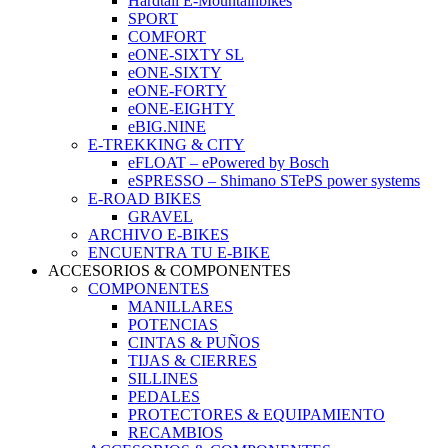
Hardtail E-Mountainbikes
SPORT
COMFORT
eONE-SIXTY SL
eONE-SIXTY
eONE-FORTY
eONE-EIGHTY
eBIG.NINE
E-TREKKING & CITY
eFLOAT – ePowered by Bosch
eSPRESSO – Shimano STePS power systems
E-ROAD BIKES
GRAVEL
ARCHIVO E-BIKES
ENCUENTRA TU E-BIKE
ACCESORIOS & COMPONENTES
COMPONENTES
MANILLARES
POTENCIAS
CINTAS & PUÑOS
TIJAS & CIERRES
SILLINES
PEDALES
PROTECTORES & EQUIPAMIENTO
RECAMBIOS