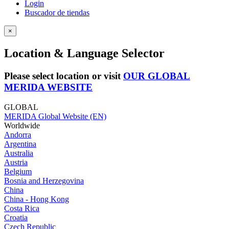
Login
Buscador de tiendas
×
Location & Language Selector
Please select location or visit
OUR GLOBAL
MERIDA WEBSITE
GLOBAL
MERIDA Global Website (EN)
Worldwide
Andorra
Argentina
Australia
Austria
Belgium
Bosnia and Herzegovina
China
China - Hong Kong
Costa Rica
Croatia
Czech Republic