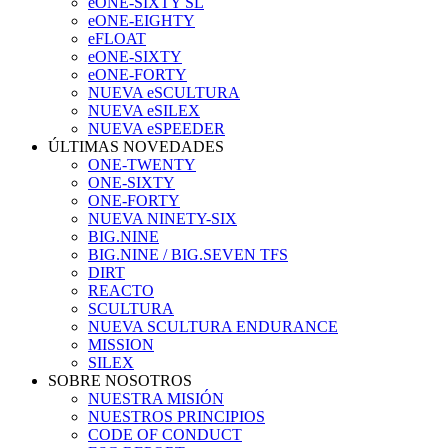
eONE-SIXTY SL
eONE-EIGHTY
eFLOAT
eONE-SIXTY
eONE-FORTY
NUEVA eSCULTURA
NUEVA eSILEX
NUEVA eSPEEDER
ÚLTIMAS NOVEDADES
ONE-TWENTY
ONE-SIXTY
ONE-FORTY
NUEVA NINETY-SIX
BIG.NINE
BIG.NINE / BIG.SEVEN TFS
DIRT
REACTO
SCULTURA
NUEVA SCULTURA ENDURANCE
MISSION
SILEX
SOBRE NOSOTROS
NUESTRA MISIÓN
NUESTROS PRINCIPIOS
CODE OF CONDUCT