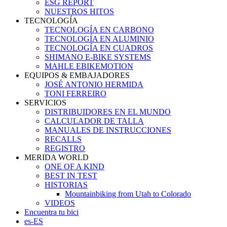
ESG REPORT
NUESTROS HITOS
TECNOLOGÍA
TECNOLOGÍA EN CARBONO
TECNOLOGÍA EN ALUMINIO
TECNOLOGÍA EN CUADROS
SHIMANO E-BIKE SYSTEMS
MAHLE EBIKEMOTION
EQUIPOS & EMBAJADORES
JOSÉ ANTONIO HERMIDA
TONI FERREIRO
SERVICIOS
DISTRIBUIDORES EN EL MUNDO
CALCULADOR DE TALLA
MANUALES DE INSTRUCCIONES
RECALLS
REGISTRO
MERIDA WORLD
ONE OF A KIND
BEST IN TEST
HISTORIAS
Mountainbiking from Utah to Colorado
VIDEOS
Encuentra tu bici
es-ES