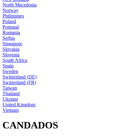
North Macedonia
Norway
Philippines
Poland
Portugal
Romania
Serbia
Singapore
Slovakia
Slovenia
South Africa
Spain
Sweden
Switzerland (DE)
Switzerland (FR)
Taiwan
Thailand
Ukraine
United Kingdom
Vietnam
CANDADOS