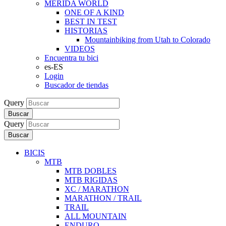
MERIDA WORLD
ONE OF A KIND
BEST IN TEST
HISTORIAS
Mountainbiking from Utah to Colorado
VIDEOS
Encuentra tu bici
es-ES
Login
Buscador de tiendas
Query
Buscar
Query
Buscar
BICIS
MTB
MTB DOBLES
MTB RIGIDAS
XC / MARATHON
MARATHON / TRAIL
TRAIL
ALL MOUNTAIN
ENDURO