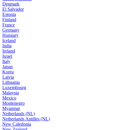
Denmark
El Salvador
Estonia
Finland
France
Germany
Hungary
Iceland
India
Ireland
Israel
Italy
Japan
Korea
Latvia
Lithuania
Luxembourg
Malaysia
Mexico
Montenegro
Myanmar
Netherlands (NL)
Netherlands Antilles (NL)
New Caledonia
New Zealand