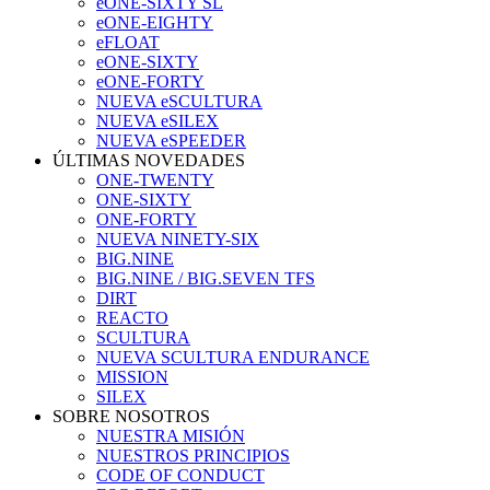
eONE-SIXTY SL
eONE-EIGHTY
eFLOAT
eONE-SIXTY
eONE-FORTY
NUEVA eSCULTURA
NUEVA eSILEX
NUEVA eSPEEDER
ÚLTIMAS NOVEDADES
ONE-TWENTY
ONE-SIXTY
ONE-FORTY
NUEVA NINETY-SIX
BIG.NINE
BIG.NINE / BIG.SEVEN TFS
DIRT
REACTO
SCULTURA
NUEVA SCULTURA ENDURANCE
MISSION
SILEX
SOBRE NOSOTROS
NUESTRA MISIÓN
NUESTROS PRINCIPIOS
CODE OF CONDUCT