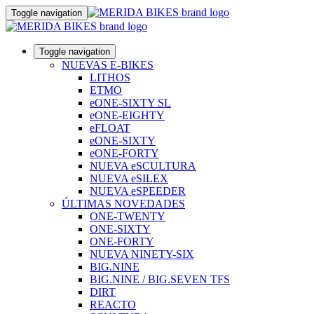
Toggle navigation
Toggle navigation
NUEVAS E-BIKES
LITHOS
ETMO
eONE-SIXTY SL
eONE-EIGHTY
eFLOAT
eONE-SIXTY
eONE-FORTY
NUEVA eSCULTURA
NUEVA eSILEX
NUEVA eSPEEDER
ÚLTIMAS NOVEDADES
ONE-TWENTY
ONE-SIXTY
ONE-FORTY
NUEVA NINETY-SIX
BIG.NINE
BIG.NINE / BIG.SEVEN TFS
DIRT
REACTO