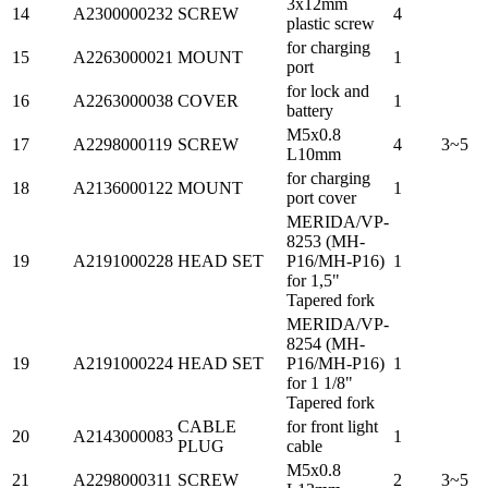
3x12mm
14
A2300000232
SCREW
4
plastic screw
for charging
15
A2263000021
MOUNT
1
port
for lock and
16
A2263000038
COVER
1
battery
M5x0.8
17
A2298000119
SCREW
4
3~5
L10mm
for charging
18
A2136000122
MOUNT
1
port cover
MERIDA/VP-
8253 (MH-
19
A2191000228
HEAD SET
P16/MH-P16)
1
for 1,5"
Tapered fork
MERIDA/VP-
8254 (MH-
19
A2191000224
HEAD SET
P16/MH-P16)
1
for 1 1/8"
Tapered fork
CABLE
for front light
20
A2143000083
1
PLUG
cable
M5x0.8
21
A2298000311
SCREW
2
3~5