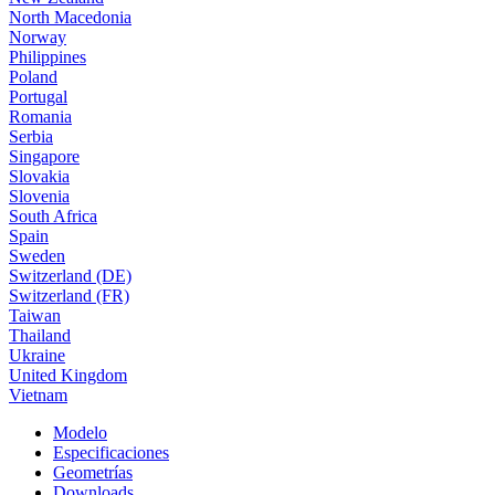
North Macedonia
Norway
Philippines
Poland
Portugal
Romania
Serbia
Singapore
Slovakia
Slovenia
South Africa
Spain
Sweden
Switzerland (DE)
Switzerland (FR)
Taiwan
Thailand
Ukraine
United Kingdom
Vietnam
Modelo
Especificaciones
Geometrías
Downloads