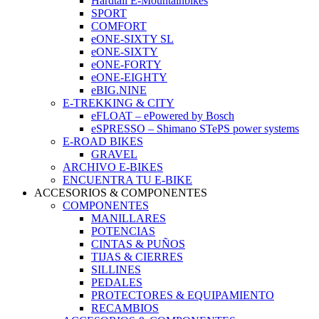
Hardtail E-Mountainbikes
SPORT
COMFORT
eONE-SIXTY SL
eONE-SIXTY
eONE-FORTY
eONE-EIGHTY
eBIG.NINE
E-TREKKING & CITY
eFLOAT – ePowered by Bosch
eSPRESSO – Shimano STePS power systems
E-ROAD BIKES
GRAVEL
ARCHIVO E-BIKES
ENCUENTRA TU E-BIKE
ACCESORIOS & COMPONENTES
COMPONENTES
MANILLARES
POTENCIAS
CINTAS & PUÑOS
TIJAS & CIERRES
SILLINES
PEDALES
PROTECTORES & EQUIPAMIENTO
RECAMBIOS