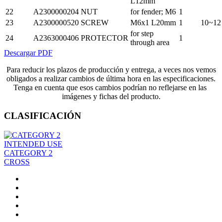
L12mm
22
A2300000204
NUT
for fender; M6
1
23
A2300000520
SCREW
M6x1 L20mm
1
10~12
for step
24
A2363000406
PROTECTOR
1
through area
Descargar PDF
Para reducir los plazos de producción y entrega, a veces nos vemos
obligados a realizar cambios de última hora en las especificaciones.
Tenga en cuenta que esos cambios podrían no reflejarse en las
imágenes y fichas del producto.
CLASIFICACIÓN
INTENDED USE
CATEGORY 2
CROSS