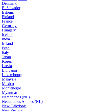
Denmark
El Salvador
Estonia
Finland
France
Germany
Hungary
Iceland
India
Ireland
Israel
Italy
Japan
Korea
Latvia
Lithuania
Luxembourg
Malaysia
Mexico
Montenegro
Myanmar
Netherlands (NL)
Netherlands Antilles (NL)
New Caledonia
New Zealand