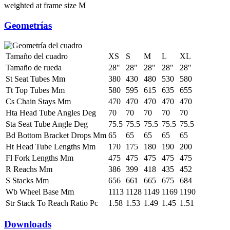
weighted at frame size M
Geometrías
Tamaño del cuadro
XS
S
M
L
XL
Tamaño de rueda
28"
28"
28"
28"
28"
St Seat Tubes Mm
380
430
480
530
580
Tt Top Tubes Mm
580
595
615
635
655
Cs Chain Stays Mm
470
470
470
470
470
Hta Head Tube Angles Deg
70
70
70
70
70
Sta Seat Tube Angle Deg
75.5
75.5
75.5
75.5
75.5
Bd Bottom Bracket Drops Mm
65
65
65
65
65
Ht Head Tube Lengths Mm
170
175
180
190
200
Fl Fork Lengths Mm
475
475
475
475
475
R Reachs Mm
386
399
418
435
452
S Stacks Mm
656
661
665
675
684
Wb Wheel Base Mm
1113
1128
1149
1169
1190
Str Stack To Reach Ratio Pc
1.58
1.53
1.49
1.45
1.51
Downloads