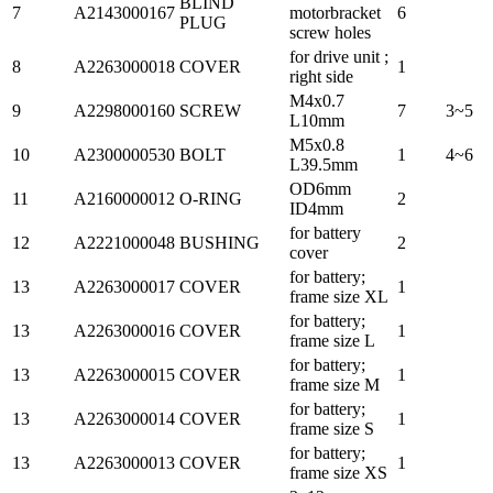
BLIND
7
A2143000167
motorbracket
6
PLUG
screw holes
for drive unit ;
8
A2263000018
COVER
1
right side
M4x0.7
9
A2298000160
SCREW
7
3~5
L10mm
M5x0.8
10
A2300000530
BOLT
1
4~6
L39.5mm
OD6mm
11
A2160000012
O-RING
2
ID4mm
for battery
12
A2221000048
BUSHING
2
cover
for battery;
13
A2263000017
COVER
1
frame size XL
for battery;
13
A2263000016
COVER
1
frame size L
for battery;
13
A2263000015
COVER
1
frame size M
for battery;
13
A2263000014
COVER
1
frame size S
for battery;
13
A2263000013
COVER
1
frame size XS