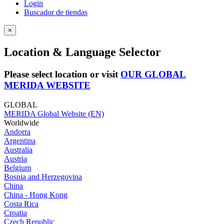
Login
Buscador de tiendas
×
Location & Language Selector
Please select location or visit
OUR GLOBAL
MERIDA WEBSITE
GLOBAL
MERIDA Global Website (EN)
Worldwide
Andorra
Argentina
Australia
Austria
Belgium
Bosnia and Herzegovina
China
China - Hong Kong
Costa Rica
Croatia
Czech Republic