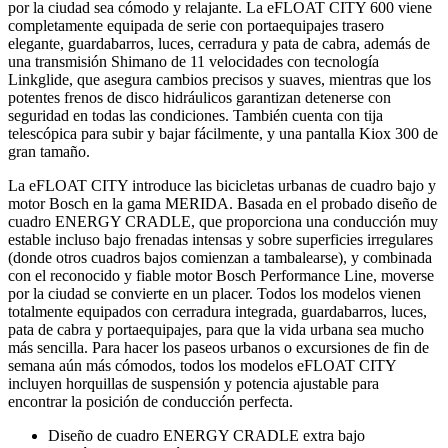
por la ciudad sea cómodo y relajante. La eFLOAT CITY 600 viene
completamente equipada de serie con portaequipajes trasero
elegante, guardabarros, luces, cerradura y pata de cabra, además de
una transmisión Shimano de 11 velocidades con tecnología
Linkglide, que asegura cambios precisos y suaves, mientras que los
potentes frenos de disco hidráulicos garantizan detenerse con
seguridad en todas las condiciones. También cuenta con tija
telescópica para subir y bajar fácilmente, y una pantalla Kiox 300 de
gran tamaño.
La eFLOAT CITY introduce las bicicletas urbanas de cuadro bajo y
motor Bosch en la gama MERIDA. Basada en el probado diseño de
cuadro ENERGY CRADLE, que proporciona una conducción muy
estable incluso bajo frenadas intensas y sobre superficies irregulares
(donde otros cuadros bajos comienzan a tambalearse), y combinada
con el reconocido y fiable motor Bosch Performance Line, moverse
por la ciudad se convierte en un placer. Todos los modelos vienen
totalmente equipados con cerradura integrada, guardabarros, luces,
pata de cabra y portaequipajes, para que la vida urbana sea mucho
más sencilla. Para hacer los paseos urbanos o excursiones de fin de
semana aún más cómodos, todos los modelos eFLOAT CITY
incluyen horquillas de suspensión y potencia ajustable para
encontrar la posición de conducción perfecta.
Diseño de cuadro ENERGY CRADLE extra bajo