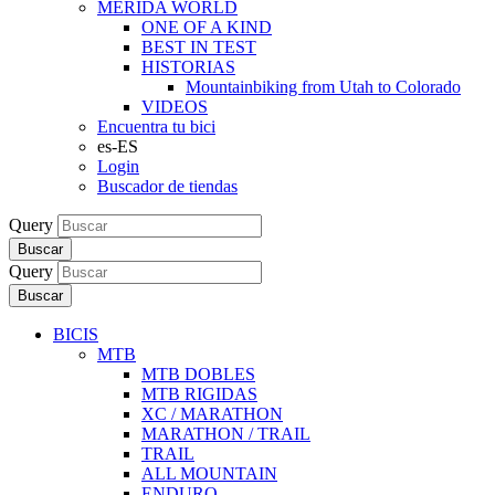
MERIDA WORLD
ONE OF A KIND
BEST IN TEST
HISTORIAS
Mountainbiking from Utah to Colorado
VIDEOS
Encuentra tu bici
es-ES
Login
Buscador de tiendas
Query
Buscar
Query
Buscar
BICIS
MTB
MTB DOBLES
MTB RIGIDAS
XC / MARATHON
MARATHON / TRAIL
TRAIL
ALL MOUNTAIN
ENDURO