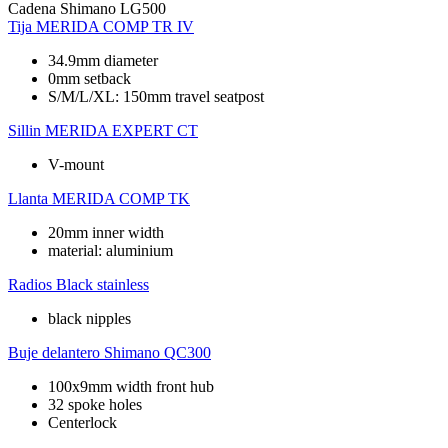
Cadena
Shimano LG500
Tija
MERIDA COMP TR IV
34.9mm diameter
0mm setback
S/M/L/XL: 150mm travel seatpost
Sillin
MERIDA EXPERT CT
V-mount
Llanta
MERIDA COMP TK
20mm inner width
material: aluminium
Radios
Black stainless
black nipples
Buje delantero
Shimano QC300
100x9mm width front hub
32 spoke holes
Centerlock