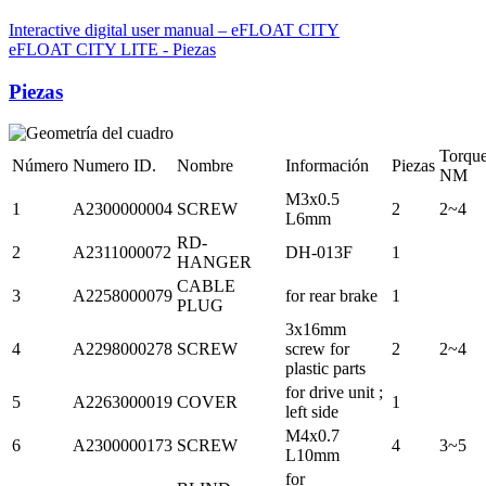
Interactive digital user manual – eFLOAT CITY
eFLOAT CITY LITE - Piezas
Piezas
Torqu
Número
Numero ID.
Nombre
Información
Piezas
NM
M3x0.5
1
A2300000004
SCREW
2
2~4
L6mm
RD-
2
A2311000072
DH-013F
1
HANGER
CABLE
3
A2258000079
for rear brake
1
PLUG
3x16mm
4
A2298000278
SCREW
screw for
2
2~4
plastic parts
for drive unit ;
5
A2263000019
COVER
1
left side
M4x0.7
6
A2300000173
SCREW
4
3~5
L10mm
for