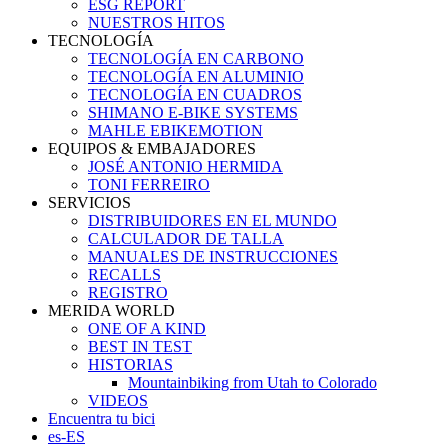
ESG REPORT
NUESTROS HITOS
TECNOLOGÍA
TECNOLOGÍA EN CARBONO
TECNOLOGÍA EN ALUMINIO
TECNOLOGÍA EN CUADROS
SHIMANO E-BIKE SYSTEMS
MAHLE EBIKEMOTION
EQUIPOS & EMBAJADORES
JOSÉ ANTONIO HERMIDA
TONI FERREIRO
SERVICIOS
DISTRIBUIDORES EN EL MUNDO
CALCULADOR DE TALLA
MANUALES DE INSTRUCCIONES
RECALLS
REGISTRO
MERIDA WORLD
ONE OF A KIND
BEST IN TEST
HISTORIAS
Mountainbiking from Utah to Colorado
VIDEOS
Encuentra tu bici
es-ES