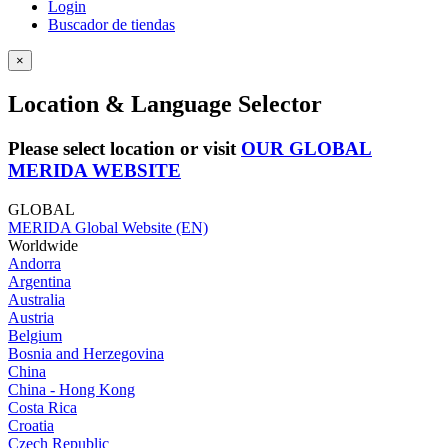
Login
Buscador de tiendas
×
Location & Language Selector
Please select location or visit
OUR GLOBAL
MERIDA WEBSITE
GLOBAL
MERIDA Global Website (EN)
Worldwide
Andorra
Argentina
Australia
Austria
Belgium
Bosnia and Herzegovina
China
China - Hong Kong
Costa Rica
Croatia
Czech Republic