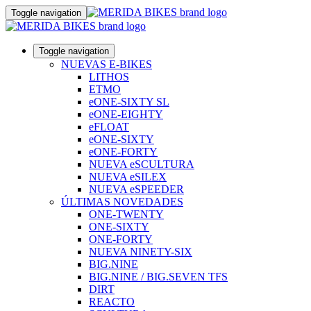
Toggle navigation
Toggle navigation
NUEVAS E-BIKES
LITHOS
ETMO
eONE-SIXTY SL
eONE-EIGHTY
eFLOAT
eONE-SIXTY
eONE-FORTY
NUEVA eSCULTURA
NUEVA eSILEX
NUEVA eSPEEDER
ÚLTIMAS NOVEDADES
ONE-TWENTY
ONE-SIXTY
ONE-FORTY
NUEVA NINETY-SIX
BIG.NINE
BIG.NINE / BIG.SEVEN TFS
DIRT
REACTO