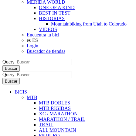
MERIDA WORLD
ONE OF A KIND
BEST IN TEST
HISTORIAS
Mountainbiking from Utah to Colorado
VIDEOS
Encuentra tu bici
es-ES
Login
Buscador de tiendas
Query
Buscar
Query
Buscar
BICIS
MTB
MTB DOBLES
MTB RIGIDAS
XC / MARATHON
MARATHON / TRAIL
TRAIL
ALL MOUNTAIN
ENDURO