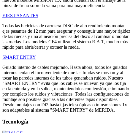
nuevos modelos MISSION CX ahora cuentan con el anclaje de la
pinza de freno sobre la vaina para una mayor eficiencia.
EJES PASANTES
Todas las bicicletas de carretera DISC de alto rendimiento montan
ejes pasantes de 12 mm para asegurar y conseguir una mayor rigidez
de las ruedas y una alineación precisa del disco al cambiar o montar
las ruedas. Los modelos CF4 utilizan el sistema R.A.T, mucho más
rápido para abrir/cerrar y extraer la rueda.
SMART ENTRY
Guiado interno de cables mejorado. Hasta ahora, todos los guiados
internos tenían el inconveniente de que las fundas se movían y al
tocar las paredes internas de los tubos generaban ruidos. Nuestro
"SMART ENTRY" evita que los cables se muevan ya que los fija
en la entrada y en la salida, manteniendolos con tensión, eliminando
por completo los ruidos y vibraciones. Todas las configuraciones de
montaje son posibles gracias a las diferentes tapas disponibles.
Desde montajes con Di2 hasta tijas telescópicas o transmisiones 1x
son adaptables al sistema "SMART ENTRY" de MERIDA.
Tecnología