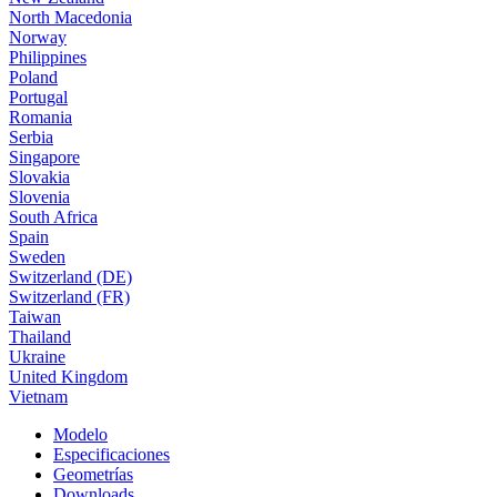
North Macedonia
Norway
Philippines
Poland
Portugal
Romania
Serbia
Singapore
Slovakia
Slovenia
South Africa
Spain
Sweden
Switzerland (DE)
Switzerland (FR)
Taiwan
Thailand
Ukraine
United Kingdom
Vietnam
Modelo
Especificaciones
Geometrías
Downloads