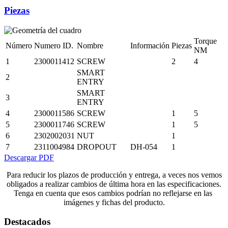
Piezas
Torque
Número
Numero ID.
Nombre
Información
Piezas
NM
1
2300011412
SCREW
2
4
SMART
2
ENTRY
SMART
3
ENTRY
4
2300011586
SCREW
1
5
5
2300011746
SCREW
1
5
6
2302002031
NUT
1
7
2311004984
DROPOUT
DH-054
1
Descargar PDF
Para reducir los plazos de producción y entrega, a veces nos vemos
obligados a realizar cambios de última hora en las especificaciones.
Tenga en cuenta que esos cambios podrían no reflejarse en las
imágenes y fichas del producto.
Destacados