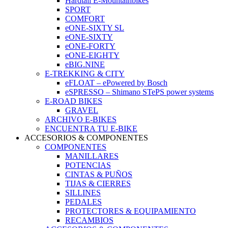
Hardtail E-Mountainbikes
SPORT
COMFORT
eONE-SIXTY SL
eONE-SIXTY
eONE-FORTY
eONE-EIGHTY
eBIG.NINE
E-TREKKING & CITY
eFLOAT – ePowered by Bosch
eSPRESSO – Shimano STePS power systems
E-ROAD BIKES
GRAVEL
ARCHIVO E-BIKES
ENCUENTRA TU E-BIKE
ACCESORIOS & COMPONENTES
COMPONENTES
MANILLARES
POTENCIAS
CINTAS & PUÑOS
TIJAS & CIERRES
SILLINES
PEDALES
PROTECTORES & EQUIPAMIENTO
RECAMBIOS