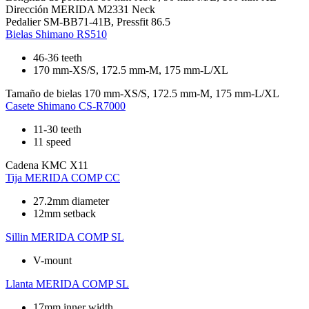
Dirección
MERIDA M2331 Neck
Pedalier
SM-BB71-41B, Pressfit 86.5
Bielas
Shimano RS510
46-36 teeth
170 mm-XS/S, 172.5 mm-M, 175 mm-L/XL
Tamaño de bielas
170 mm-XS/S, 172.5 mm-M, 175 mm-L/XL
Casete
Shimano CS-R7000
11-30 teeth
11 speed
Cadena
KMC X11
Tija
MERIDA COMP CC
27.2mm diameter
12mm setback
Sillin
MERIDA COMP SL
V-mount
Llanta
MERIDA COMP SL
17mm inner width