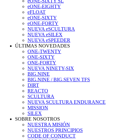
eONE-SIXTY SL
eONE-EIGHTY
eFLOAT
eONE-SIXTY
eONE-FORTY
NUEVA eSCULTURA
NUEVA eSILEX
NUEVA eSPEEDER
ÚLTIMAS NOVEDADES
ONE-TWENTY
ONE-SIXTY
ONE-FORTY
NUEVA NINETY-SIX
BIG.NINE
BIG.NINE / BIG.SEVEN TFS
DIRT
REACTO
SCULTURA
NUEVA SCULTURA ENDURANCE
MISSION
SILEX
SOBRE NOSOTROS
NUESTRA MISIÓN
NUESTROS PRINCIPIOS
CODE OF CONDUCT