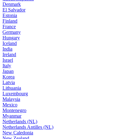
Denmark
El Salvador
Estonia
Finland
France
Germany
Hungary
Iceland
India
Ireland
Israel
Italy
Japan
Korea
Latvia
Lithuania
Luxembourg
Malaysia
Mexico
Montenegro
Myanmar
Netherlands (NL)
Netherlands Antilles (NL)
New Caledonia
New Zealand