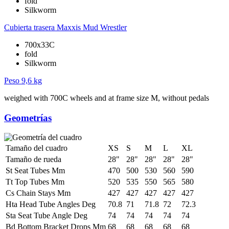
fold
Silkworm
Cubierta trasera
Maxxis Mud Wrestler
700x33C
fold
Silkworm
Peso
9,6 kg
weighed with 700C wheels and at frame size M, without pedals
Geometrías
Tamaño del cuadro
XS
S
M
L
XL
Tamaño de rueda
28"
28"
28"
28"
28"
St Seat Tubes Mm
470
500
530
560
590
Tt Top Tubes Mm
520
535
550
565
580
Cs Chain Stays Mm
427
427
427
427
427
Hta Head Tube Angles Deg
70.8
71
71.8
72
72.3
Sta Seat Tube Angle Deg
74
74
74
74
74
Bd Bottom Bracket Drops Mm
68
68
68
68
68