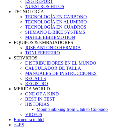
ESG REPORT
NUESTROS HITOS
TECNOLOGÍA
TECNOLOGÍA EN CARBONO
TECNOLOGÍA EN ALUMINIO
TECNOLOGÍA EN CUADROS
SHIMANO E-BIKE SYSTEMS
MAHLE EBIKEMOTION
EQUIPOS & EMBAJADORES
JOSÉ ANTONIO HERMIDA
TONI FERREIRO
SERVICIOS
DISTRIBUIDORES EN EL MUNDO
CALCULADOR DE TALLA
MANUALES DE INSTRUCCIONES
RECALLS
REGISTRO
MERIDA WORLD
ONE OF A KIND
BEST IN TEST
HISTORIAS
Mountainbiking from Utah to Colorado
VIDEOS
Encuentra tu bici
es-ES