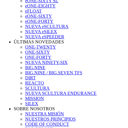
eONE-SIXTY SL
eONE-EIGHTY
eFLOAT
eONE-SIXTY
eONE-FORTY
NUEVA eSCULTURA
NUEVA eSILEX
NUEVA eSPEEDER
ÚLTIMAS NOVEDADES
ONE-TWENTY
ONE-SIXTY
ONE-FORTY
NUEVA NINETY-SIX
BIG.NINE
BIG.NINE / BIG.SEVEN TFS
DIRT
REACTO
SCULTURA
NUEVA SCULTURA ENDURANCE
MISSION
SILEX
SOBRE NOSOTROS
NUESTRA MISIÓN
NUESTROS PRINCIPIOS
CODE OF CONDUCT