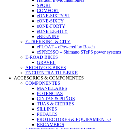
Hardtail E-Mountainbikes
SPORT
COMFORT
eONE-SIXTY SL
eONE-SIXTY
eONE-FORTY
eONE-EIGHTY
eBIG.NINE
E-TREKKING & CITY
eFLOAT – ePowered by Bosch
eSPRESSO – Shimano STePS power systems
E-ROAD BIKES
GRAVEL
ARCHIVO E-BIKES
ENCUENTRA TU E-BIKE
ACCESORIOS & COMPONENTES
COMPONENTES
MANILLARES
POTENCIAS
CINTAS & PUÑOS
TIJAS & CIERRES
SILLINES
PEDALES
PROTECTORES & EQUIPAMIENTO
RECAMBIOS