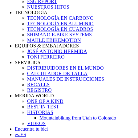
ESG REPORT
NUESTROS HITOS
TECNOLOGÍA
TECNOLOGÍA EN CARBONO
TECNOLOGÍA EN ALUMINIO
TECNOLOGÍA EN CUADROS
SHIMANO E-BIKE SYSTEMS
MAHLE EBIKEMOTION
EQUIPOS & EMBAJADORES
JOSÉ ANTONIO HERMIDA
TONI FERREIRO
SERVICIOS
DISTRIBUIDORES EN EL MUNDO
CALCULADOR DE TALLA
MANUALES DE INSTRUCCIONES
RECALLS
REGISTRO
MERIDA WORLD
ONE OF A KIND
BEST IN TEST
HISTORIAS
Mountainbiking from Utah to Colorado
VIDEOS
Encuentra tu bici
es-ES