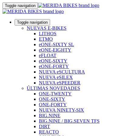
Toggle navigation
Toggle navigation
NUEVAS E-BIKES
LITHOS
ETMO
eONE-SIXTY SL
eONE-EIGHTY
eFLOAT
eONE-SIXTY
eONE-FORTY
NUEVA eSCULTURA
NUEVA eSILEX
NUEVA eSPEEDER
ÚLTIMAS NOVEDADES
ONE-TWENTY
ONE-SIXTY
ONE-FORTY
NUEVA NINETY-SIX
BIG.NINE
BIG.NINE / BIG.SEVEN TFS
DIRT
REACTO