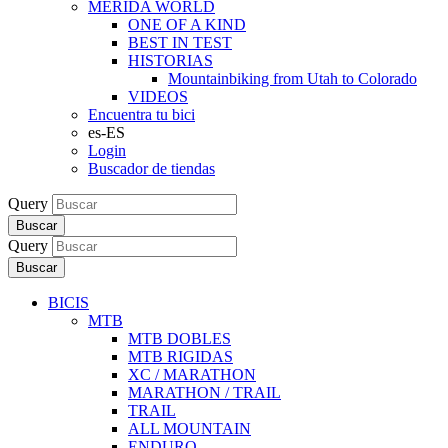
MERIDA WORLD
ONE OF A KIND
BEST IN TEST
HISTORIAS
Mountainbiking from Utah to Colorado
VIDEOS
Encuentra tu bici
es-ES
Login
Buscador de tiendas
Query
Buscar
Query
Buscar
BICIS
MTB
MTB DOBLES
MTB RIGIDAS
XC / MARATHON
MARATHON / TRAIL
TRAIL
ALL MOUNTAIN
ENDURO