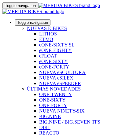
Toggle navigation
Toggle navigation
NUEVAS E-BIKES
LITHOS
ETMO
eONE-SIXTY SL
eONE-EIGHTY
eFLOAT
eONE-SIXTY
eONE-FORTY
NUEVA eSCULTURA
NUEVA eSILEX
NUEVA eSPEEDER
ÚLTIMAS NOVEDADES
ONE-TWENTY
ONE-SIXTY
ONE-FORTY
NUEVA NINETY-SIX
BIG.NINE
BIG.NINE / BIG.SEVEN TFS
DIRT
REACTO