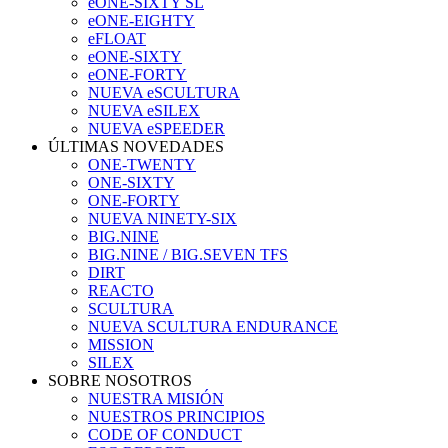
eONE-SIXTY SL
eONE-EIGHTY
eFLOAT
eONE-SIXTY
eONE-FORTY
NUEVA eSCULTURA
NUEVA eSILEX
NUEVA eSPEEDER
ÚLTIMAS NOVEDADES
ONE-TWENTY
ONE-SIXTY
ONE-FORTY
NUEVA NINETY-SIX
BIG.NINE
BIG.NINE / BIG.SEVEN TFS
DIRT
REACTO
SCULTURA
NUEVA SCULTURA ENDURANCE
MISSION
SILEX
SOBRE NOSOTROS
NUESTRA MISIÓN
NUESTROS PRINCIPIOS
CODE OF CONDUCT