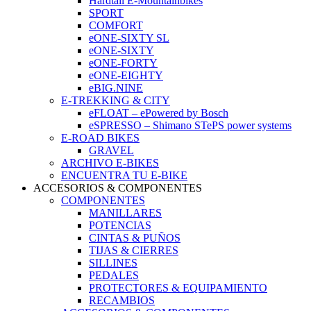
Hardtail E-Mountainbikes
SPORT
COMFORT
eONE-SIXTY SL
eONE-SIXTY
eONE-FORTY
eONE-EIGHTY
eBIG.NINE
E-TREKKING & CITY
eFLOAT – ePowered by Bosch
eSPRESSO – Shimano STePS power systems
E-ROAD BIKES
GRAVEL
ARCHIVO E-BIKES
ENCUENTRA TU E-BIKE
ACCESORIOS & COMPONENTES
COMPONENTES
MANILLARES
POTENCIAS
CINTAS & PUÑOS
TIJAS & CIERRES
SILLINES
PEDALES
PROTECTORES & EQUIPAMIENTO
RECAMBIOS