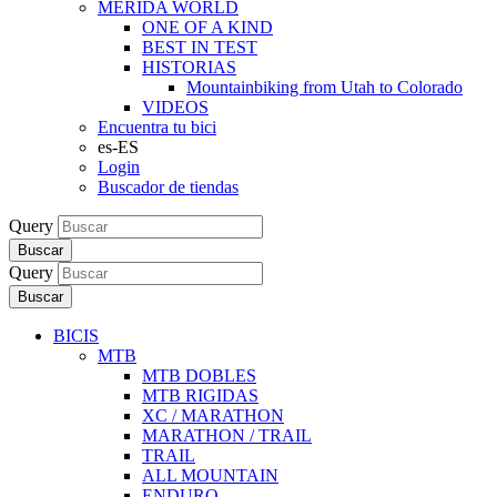
MERIDA WORLD
ONE OF A KIND
BEST IN TEST
HISTORIAS
Mountainbiking from Utah to Colorado
VIDEOS
Encuentra tu bici
es-ES
Login
Buscador de tiendas
Query
Buscar
Query
Buscar
BICIS
MTB
MTB DOBLES
MTB RIGIDAS
XC / MARATHON
MARATHON / TRAIL
TRAIL
ALL MOUNTAIN
ENDURO