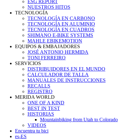
ESG REPORT
NUESTROS HITOS
TECNOLOGÍA
TECNOLOGÍA EN CARBONO
TECNOLOGÍA EN ALUMINIO
TECNOLOGÍA EN CUADROS
SHIMANO E-BIKE SYSTEMS
MAHLE EBIKEMOTION
EQUIPOS & EMBAJADORES
JOSÉ ANTONIO HERMIDA
TONI FERREIRO
SERVICIOS
DISTRIBUIDORES EN EL MUNDO
CALCULADOR DE TALLA
MANUALES DE INSTRUCCIONES
RECALLS
REGISTRO
MERIDA WORLD
ONE OF A KIND
BEST IN TEST
HISTORIAS
Mountainbiking from Utah to Colorado
VIDEOS
Encuentra tu bici
es-ES