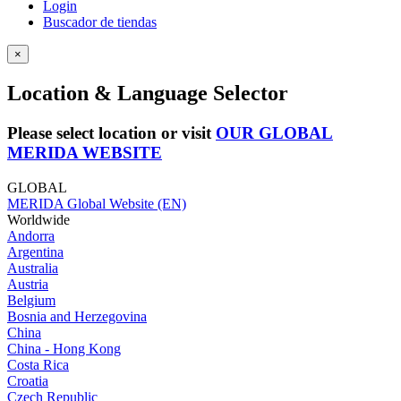
Login
Buscador de tiendas
×
Location & Language Selector
Please select location or visit
OUR GLOBAL
MERIDA WEBSITE
GLOBAL
MERIDA Global Website (EN)
Worldwide
Andorra
Argentina
Australia
Austria
Belgium
Bosnia and Herzegovina
China
China - Hong Kong
Costa Rica
Croatia
Czech Republic