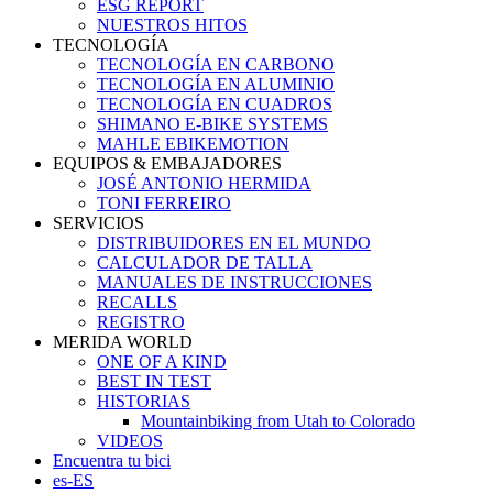
ESG REPORT
NUESTROS HITOS
TECNOLOGÍA
TECNOLOGÍA EN CARBONO
TECNOLOGÍA EN ALUMINIO
TECNOLOGÍA EN CUADROS
SHIMANO E-BIKE SYSTEMS
MAHLE EBIKEMOTION
EQUIPOS & EMBAJADORES
JOSÉ ANTONIO HERMIDA
TONI FERREIRO
SERVICIOS
DISTRIBUIDORES EN EL MUNDO
CALCULADOR DE TALLA
MANUALES DE INSTRUCCIONES
RECALLS
REGISTRO
MERIDA WORLD
ONE OF A KIND
BEST IN TEST
HISTORIAS
Mountainbiking from Utah to Colorado
VIDEOS
Encuentra tu bici
es-ES