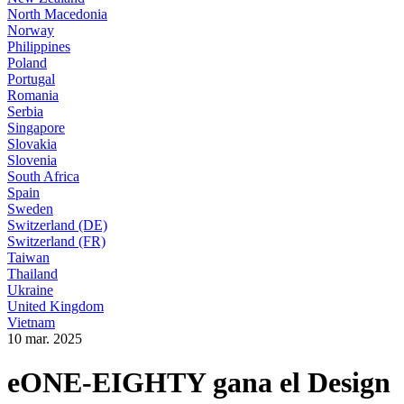
North Macedonia
Norway
Philippines
Poland
Portugal
Romania
Serbia
Singapore
Slovakia
Slovenia
South Africa
Spain
Sweden
Switzerland (DE)
Switzerland (FR)
Taiwan
Thailand
Ukraine
United Kingdom
Vietnam
10 mar. 2025
eONE-EIGHTY gana el Design