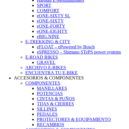
Hardtail E-Mountainbikes
SPORT
COMFORT
eONE-SIXTY SL
eONE-SIXTY
eONE-FORTY
eONE-EIGHTY
eBIG.NINE
E-TREKKING & CITY
eFLOAT – ePowered by Bosch
eSPRESSO – Shimano STePS power systems
E-ROAD BIKES
GRAVEL
ARCHIVO E-BIKES
ENCUENTRA TU E-BIKE
ACCESORIOS & COMPONENTES
COMPONENTES
MANILLARES
POTENCIAS
CINTAS & PUÑOS
TIJAS & CIERRES
SILLINES
PEDALES
PROTECTORES & EQUIPAMIENTO
RECAMBIOS