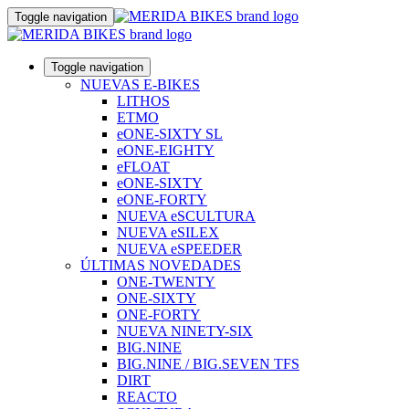
Toggle navigation
Toggle navigation
NUEVAS E-BIKES
LITHOS
ETMO
eONE-SIXTY SL
eONE-EIGHTY
eFLOAT
eONE-SIXTY
eONE-FORTY
NUEVA eSCULTURA
NUEVA eSILEX
NUEVA eSPEEDER
ÚLTIMAS NOVEDADES
ONE-TWENTY
ONE-SIXTY
ONE-FORTY
NUEVA NINETY-SIX
BIG.NINE
BIG.NINE / BIG.SEVEN TFS
DIRT
REACTO