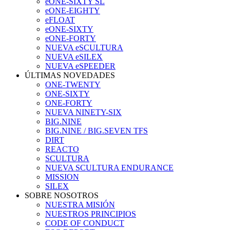
eONE-SIXTY SL
eONE-EIGHTY
eFLOAT
eONE-SIXTY
eONE-FORTY
NUEVA eSCULTURA
NUEVA eSILEX
NUEVA eSPEEDER
ÚLTIMAS NOVEDADES
ONE-TWENTY
ONE-SIXTY
ONE-FORTY
NUEVA NINETY-SIX
BIG.NINE
BIG.NINE / BIG.SEVEN TFS
DIRT
REACTO
SCULTURA
NUEVA SCULTURA ENDURANCE
MISSION
SILEX
SOBRE NOSOTROS
NUESTRA MISIÓN
NUESTROS PRINCIPIOS
CODE OF CONDUCT