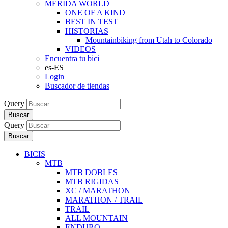
MERIDA WORLD
ONE OF A KIND
BEST IN TEST
HISTORIAS
Mountainbiking from Utah to Colorado
VIDEOS
Encuentra tu bici
es-ES
Login
Buscador de tiendas
Query
Buscar
Query
Buscar
BICIS
MTB
MTB DOBLES
MTB RIGIDAS
XC / MARATHON
MARATHON / TRAIL
TRAIL
ALL MOUNTAIN
ENDURO