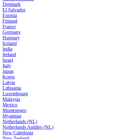
Denmark
El Salvador
Estonia
Finland
France
Germany
Hungary
Iceland
India
Ireland
Israel
Italy
Japan
Korea
Latvia
Lithuania
Luxembourg
Malaysia
Mexico
Montenegro
Myanmar
Netherlands (NL)
Netherlands Antilles (NL)
New Caledonia
New Zealand