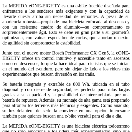
La MERIDA eONE-EIGHTY es una e-bike freeride diseñada para
enfrentarse a los senderos más exigentes y con la capacidad de
llevarte cuesta arriba sin necesidad de remontes. A pesar de su
apariencia robusta—propia de una bicicleta enfocada al descenso y
con un resistente cuadro de aluminio—su comportamiento es
sorprendentemente ágil. Esto se debe en gran parte a su geometría
optimizada, con vainas especialmente cortas, que aportan un extra
de agilidad sin comprometer la estabilidad.
Junto con el nuevo motor Bosch Performance CX Gen5, la eONE-
EIGHTY ofrece un control intuitivo y accesible tanto en ascensos
como en descensos, lo que la hace ideal para ciclistas que se inician
en el mundo del e-enduro, pero sin dejar de lado a los riders más
experimentados que buscan diversión en los trails.
Su batería integrada y extraíble de 800 Wh, ubicada en el tubo
diagonal y con cierre de seguridad, es perfecta para rutas largas
gracias a su capacidad y la posibilidad de intercambiarla por una
batería de repuesto. Además, su montaje de alta gama está preparado
para afrontar los terrenos más técnicos y exigentes. Como añadido,
su luz delantera de serie la convierte en una opción interesante
también para quienes buscan una e-bike versátil para el día a día.
La MERIDA eONE-EIGHTY es una bicicleta eléctrica todoterreno
que no solo emociona a los riders más experimentados, sino que