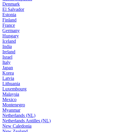
Denmark
El Salvador
Estonia
Finland
France
Germany
Hungary
Iceland
India
Ireland
Israel
Italy
Japan
Korea
Latvia
Lithuania
Luxembourg
Malaysia
Mexico
Montenegro
Myanmar
Netherlands (NL)
Netherlands Antilles (NL)
New Caledonia
New Zealand