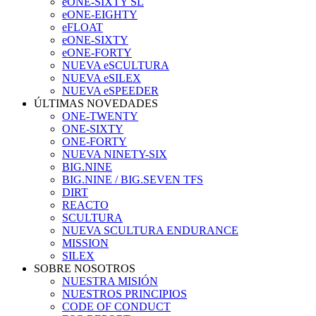
eONE-SIXTY SL
eONE-EIGHTY
eFLOAT
eONE-SIXTY
eONE-FORTY
NUEVA eSCULTURA
NUEVA eSILEX
NUEVA eSPEEDER
ÚLTIMAS NOVEDADES
ONE-TWENTY
ONE-SIXTY
ONE-FORTY
NUEVA NINETY-SIX
BIG.NINE
BIG.NINE / BIG.SEVEN TFS
DIRT
REACTO
SCULTURA
NUEVA SCULTURA ENDURANCE
MISSION
SILEX
SOBRE NOSOTROS
NUESTRA MISIÓN
NUESTROS PRINCIPIOS
CODE OF CONDUCT