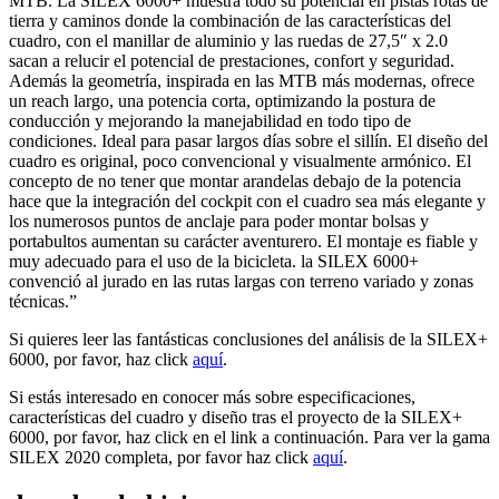
MTB. La SILEX 6000+ muestra todo su potencial en pistas rotas de
tierra y caminos donde la combinación de las características del
cuadro, con el manillar de aluminio y las ruedas de 27,5″ x 2.0
sacan a relucir el potencial de prestaciones, confort y seguridad.
Además la geometría, inspirada en las MTB más modernas, ofrece
un reach largo, una potencia corta, optimizando la postura de
conducción y mejorando la manejabilidad en todo tipo de
condiciones. Ideal para pasar largos días sobre el sillín. El diseño del
cuadro es original, poco convencional y visualmente armónico. El
concepto de no tener que montar arandelas debajo de la potencia
hace que la integración del cockpit con el cuadro sea más elegante y
los numerosos puntos de anclaje para poder montar bolsas y
portabultos aumentan su carácter aventurero. El montaje es fiable y
muy adecuado para el uso de la bicicleta. la SILEX 6000+
convenció al jurado en las rutas largas con terreno variado y zonas
técnicas.”
Si quieres leer las fantásticas conclusiones del análisis de la SILEX+
6000, por favor, haz click
aquí
.
Si estás interesado en conocer más sobre especificaciones,
características del cuadro y diseño tras el proyecto de la SILEX+
6000, por favor, haz click en el link a continuación. Para ver la gama
SILEX 2020 completa, por favor haz click
aquí
.