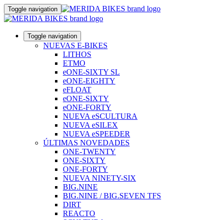
Toggle navigation
Toggle navigation
NUEVAS E-BIKES
LITHOS
ETMO
eONE-SIXTY SL
eONE-EIGHTY
eFLOAT
eONE-SIXTY
eONE-FORTY
NUEVA eSCULTURA
NUEVA eSILEX
NUEVA eSPEEDER
ÚLTIMAS NOVEDADES
ONE-TWENTY
ONE-SIXTY
ONE-FORTY
NUEVA NINETY-SIX
BIG.NINE
BIG.NINE / BIG.SEVEN TFS
DIRT
REACTO