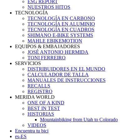
ESG REPORT
NUESTROS HITOS
TECNOLOGÍA
TECNOLOGÍA EN CARBONO
TECNOLOGÍA EN ALUMINIO
TECNOLOGÍA EN CUADROS
SHIMANO E-BIKE SYSTEMS
MAHLE EBIKEMOTION
EQUIPOS & EMBAJADORES
JOSÉ ANTONIO HERMIDA
TONI FERREIRO
SERVICIOS
DISTRIBUIDORES EN EL MUNDO
CALCULADOR DE TALLA
MANUALES DE INSTRUCCIONES
RECALLS
REGISTRO
MERIDA WORLD
ONE OF A KIND
BEST IN TEST
HISTORIAS
Mountainbiking from Utah to Colorado
VIDEOS
Encuentra tu bici
es-ES