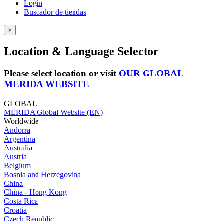
Login
Buscador de tiendas
×
Location & Language Selector
Please select location or visit
OUR GLOBAL
MERIDA WEBSITE
GLOBAL
MERIDA Global Website (EN)
Worldwide
Andorra
Argentina
Australia
Austria
Belgium
Bosnia and Herzegovina
China
China - Hong Kong
Costa Rica
Croatia
Czech Republic