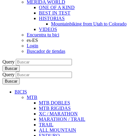
MERIDA WORLD
ONE OF A KIND
BEST IN TEST
HISTORIAS
Mountainbiking from Utah to Colorado
VIDEOS
Encuentra tu bici
es-ES
Login
Buscador de tiendas
Query
Buscar
Query
Buscar
BICIS
MTB
MTB DOBLES
MTB RIGIDAS
XC / MARATHON
MARATHON / TRAIL
TRAIL
ALL MOUNTAIN
ENDURO