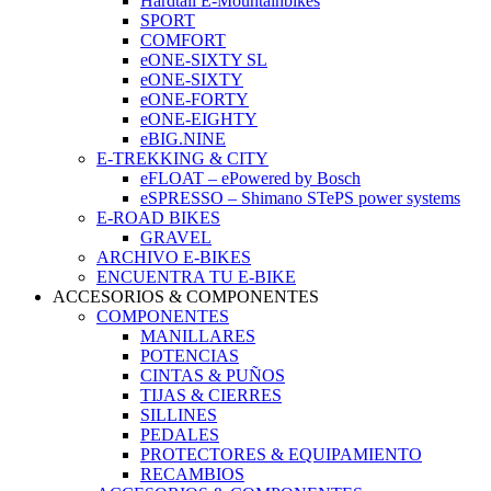
Hardtail E-Mountainbikes
SPORT
COMFORT
eONE-SIXTY SL
eONE-SIXTY
eONE-FORTY
eONE-EIGHTY
eBIG.NINE
E-TREKKING & CITY
eFLOAT – ePowered by Bosch
eSPRESSO – Shimano STePS power systems
E-ROAD BIKES
GRAVEL
ARCHIVO E-BIKES
ENCUENTRA TU E-BIKE
ACCESORIOS & COMPONENTES
COMPONENTES
MANILLARES
POTENCIAS
CINTAS & PUÑOS
TIJAS & CIERRES
SILLINES
PEDALES
PROTECTORES & EQUIPAMIENTO
RECAMBIOS