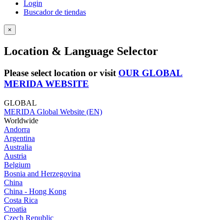
Login
Buscador de tiendas
×
Location & Language Selector
Please select location or visit
OUR GLOBAL
MERIDA WEBSITE
GLOBAL
MERIDA Global Website (EN)
Worldwide
Andorra
Argentina
Australia
Austria
Belgium
Bosnia and Herzegovina
China
China - Hong Kong
Costa Rica
Croatia
Czech Republic