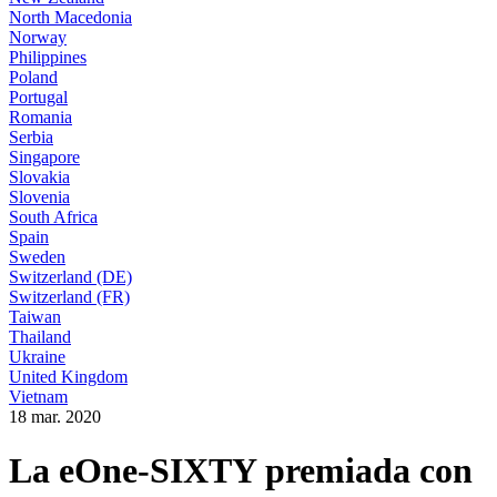
North Macedonia
Norway
Philippines
Poland
Portugal
Romania
Serbia
Singapore
Slovakia
Slovenia
South Africa
Spain
Sweden
Switzerland (DE)
Switzerland (FR)
Taiwan
Thailand
Ukraine
United Kingdom
Vietnam
18 mar. 2020
La eOne-SIXTY premiada con