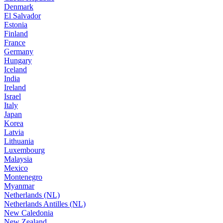
Denmark
El Salvador
Estonia
Finland
France
Germany
Hungary
Iceland
India
Ireland
Israel
Italy
Japan
Korea
Latvia
Lithuania
Luxembourg
Malaysia
Mexico
Montenegro
Myanmar
Netherlands (NL)
Netherlands Antilles (NL)
New Caledonia
New Zealand