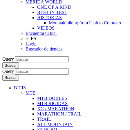
MERIDA WORLD
ONE OF A KIND
BEST IN TEST
HISTORIAS
Mountainbiking from Utah to Colorado
VIDEOS
Encuentra tu bici
es-ES
Login
Buscador de tiendas
Query
Buscar
Query
Buscar
BICIS
MTB
MTB DOBLES
MTB RIGIDAS
XC / MARATHON
MARATHON / TRAIL
TRAIL
ALL MOUNTAIN
ENDURO