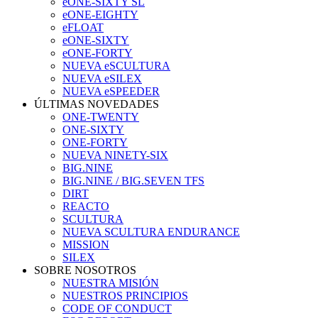
eONE-SIXTY SL
eONE-EIGHTY
eFLOAT
eONE-SIXTY
eONE-FORTY
NUEVA eSCULTURA
NUEVA eSILEX
NUEVA eSPEEDER
ÚLTIMAS NOVEDADES
ONE-TWENTY
ONE-SIXTY
ONE-FORTY
NUEVA NINETY-SIX
BIG.NINE
BIG.NINE / BIG.SEVEN TFS
DIRT
REACTO
SCULTURA
NUEVA SCULTURA ENDURANCE
MISSION
SILEX
SOBRE NOSOTROS
NUESTRA MISIÓN
NUESTROS PRINCIPIOS
CODE OF CONDUCT