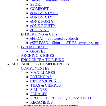
Hardtail E-Mountainbikes
SPORT
COMFORT
eONE-SIXTY SL
eONE-SIXTY
eONE-FORTY
eONE-EIGHTY
eBIG.NINE
E-TREKKING & CITY
eFLOAT – ePowered by Bosch
eSPRESSO – Shimano STePS power systems
E-ROAD BIKES
GRAVEL
ARCHIVO E-BIKES
ENCUENTRA TU E-BIKE
ACCESORIOS & COMPONENTES
COMPONENTES
MANILLARES
POTENCIAS
CINTAS & PUÑOS
TIJAS & CIERRES
SILLINES
PEDALES
PROTECTORES & EQUIPAMIENTO
RECAMBIOS