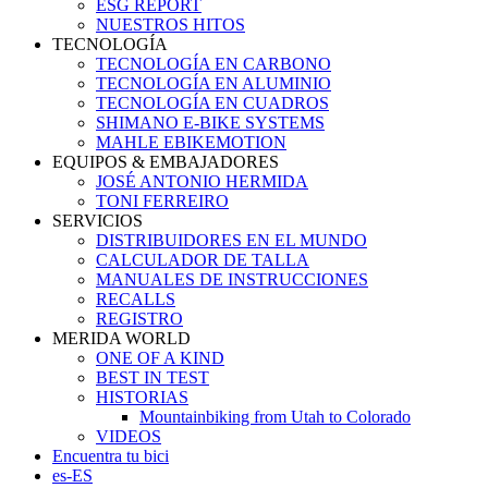
ESG REPORT
NUESTROS HITOS
TECNOLOGÍA
TECNOLOGÍA EN CARBONO
TECNOLOGÍA EN ALUMINIO
TECNOLOGÍA EN CUADROS
SHIMANO E-BIKE SYSTEMS
MAHLE EBIKEMOTION
EQUIPOS & EMBAJADORES
JOSÉ ANTONIO HERMIDA
TONI FERREIRO
SERVICIOS
DISTRIBUIDORES EN EL MUNDO
CALCULADOR DE TALLA
MANUALES DE INSTRUCCIONES
RECALLS
REGISTRO
MERIDA WORLD
ONE OF A KIND
BEST IN TEST
HISTORIAS
Mountainbiking from Utah to Colorado
VIDEOS
Encuentra tu bici
es-ES