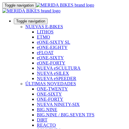
Toggle navigation
Toggle navigation
NUEVAS E-BIKES
LITHOS
ETMO
eONE-SIXTY SL
eONE-EIGHTY
eFLOAT
eONE-SIXTY
eONE-FORTY
NUEVA eSCULTURA
NUEVA eSILEX
NUEVA eSPEEDER
ÚLTIMAS NOVEDADES
ONE-TWENTY
ONE-SIXTY
ONE-FORTY
NUEVA NINETY-SIX
BIG.NINE
BIG.NINE / BIG.SEVEN TFS
DIRT
REACTO