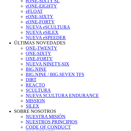
eONE-SIXTY SL
eONE-EIGHTY
eFLOAT
eONE-SIXTY
eONE-FORTY
NUEVA eSCULTURA
NUEVA eSILEX
NUEVA eSPEEDER
ÚLTIMAS NOVEDADES
ONE-TWENTY
ONE-SIXTY
ONE-FORTY
NUEVA NINETY-SIX
BIG.NINE
BIG.NINE / BIG.SEVEN TFS
DIRT
REACTO
SCULTURA
NUEVA SCULTURA ENDURANCE
MISSION
SILEX
SOBRE NOSOTROS
NUESTRA MISIÓN
NUESTROS PRINCIPIOS
CODE OF CONDUCT