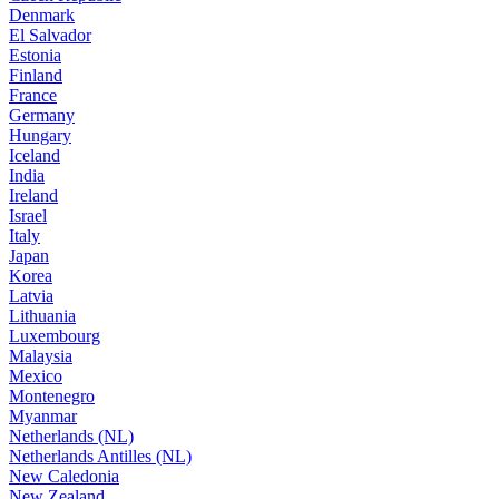
Denmark
El Salvador
Estonia
Finland
France
Germany
Hungary
Iceland
India
Ireland
Israel
Italy
Japan
Korea
Latvia
Lithuania
Luxembourg
Malaysia
Mexico
Montenegro
Myanmar
Netherlands (NL)
Netherlands Antilles (NL)
New Caledonia
New Zealand