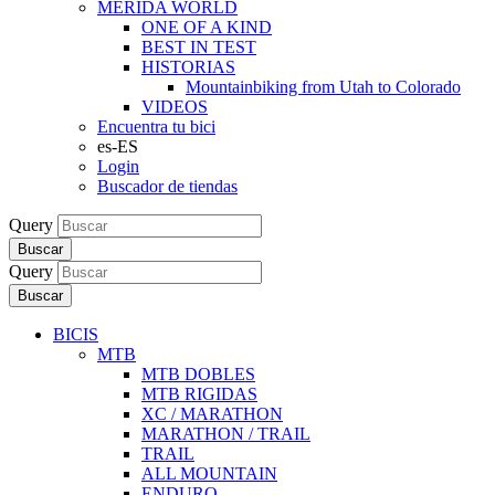
MERIDA WORLD
ONE OF A KIND
BEST IN TEST
HISTORIAS
Mountainbiking from Utah to Colorado
VIDEOS
Encuentra tu bici
es-ES
Login
Buscador de tiendas
Query
Buscar
Query
Buscar
BICIS
MTB
MTB DOBLES
MTB RIGIDAS
XC / MARATHON
MARATHON / TRAIL
TRAIL
ALL MOUNTAIN
ENDURO