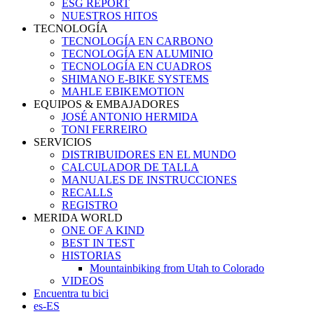
ESG REPORT
NUESTROS HITOS
TECNOLOGÍA
TECNOLOGÍA EN CARBONO
TECNOLOGÍA EN ALUMINIO
TECNOLOGÍA EN CUADROS
SHIMANO E-BIKE SYSTEMS
MAHLE EBIKEMOTION
EQUIPOS & EMBAJADORES
JOSÉ ANTONIO HERMIDA
TONI FERREIRO
SERVICIOS
DISTRIBUIDORES EN EL MUNDO
CALCULADOR DE TALLA
MANUALES DE INSTRUCCIONES
RECALLS
REGISTRO
MERIDA WORLD
ONE OF A KIND
BEST IN TEST
HISTORIAS
Mountainbiking from Utah to Colorado
VIDEOS
Encuentra tu bici
es-ES