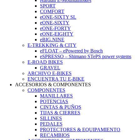
Hardtail E-Mountainbikes
SPORT
COMFORT
eONE-SIXTY SL
eONE-SIXTY
eONE-FORTY
eONE-EIGHTY
eBIG.NINE
E-TREKKING & CITY
eFLOAT – ePowered by Bosch
eSPRESSO – Shimano STePS power systems
E-ROAD BIKES
GRAVEL
ARCHIVO E-BIKES
ENCUENTRA TU E-BIKE
ACCESORIOS & COMPONENTES
COMPONENTES
MANILLARES
POTENCIAS
CINTAS & PUÑOS
TIJAS & CIERRES
SILLINES
PEDALES
PROTECTORES & EQUIPAMIENTO
RECAMBIOS