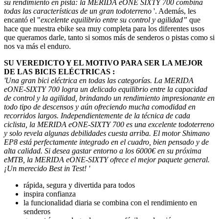
su rendimiento en pista: la MERIDA eONE SIXTY 700 combina
todas las características de un gran todoterreno
'. Además, les
encantó el "
excelente equilibrio entre su control y agilidad”
que
hace que nuestra ebike sea muy completa para los diferentes usos
que queramos darle, tanto si somos más de senderos o pistas como si
nos va más el enduro.
SU VEREDICTO Y EL MOTIVO PARA SER LA MEJOR
DE LAS BICIS ELÉCTRICAS :
'Una gran bici eléctrica en todas las categorías. La MERIDA
eONE-SIXTY 700 logra un delicado equilibrio entre la capacidad
de control y la agilidad, brindando un rendimiento impresionante en
todo tipo de descensos y aún ofreciendo mucha comodidad en
recorridos largos. Independientemente de la técnica de cada
ciclista, la MERIDA eONE-SIXTY 700 es una excelente todoterreno
y solo revela algunas debilidades cuesta arriba. El motor Shimano
EP8 está perfectamente integrado en el cuadro, bien pensado y de
alta calidad. Si desea gastar entorno a los 6000€ en su próxima
eMTB, la MERIDA eONE-SIXTY ofrece el mejor paquete general.
¡Un merecido Best in Test! '
rápida, segura y divertida para todos
inspira confianza
la funcionalidad diaria se combina con el rendimiento en
senderos