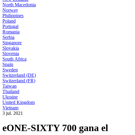
North Macedonia
Norway
Philippines
Poland
Portugal
Romania
Serbia
Singapore
Slovakia
Slovenia
South Africa
Spain
Sweden
Switzerland (DE)
Switzerland (FR)
Taiwan
Thailand
Ukraine
United Kingdom
Vietnam
3 jul. 2021
eONE-SIXTY 700 gana el