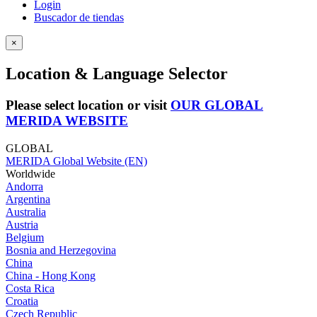
Login
Buscador de tiendas
×
Location & Language Selector
Please select location or visit
OUR GLOBAL
MERIDA WEBSITE
GLOBAL
MERIDA Global Website (EN)
Worldwide
Andorra
Argentina
Australia
Austria
Belgium
Bosnia and Herzegovina
China
China - Hong Kong
Costa Rica
Croatia
Czech Republic