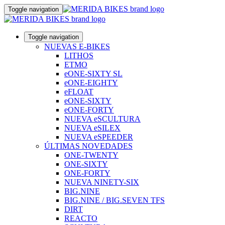
Toggle navigation
Toggle navigation
NUEVAS E-BIKES
LITHOS
ETMO
eONE-SIXTY SL
eONE-EIGHTY
eFLOAT
eONE-SIXTY
eONE-FORTY
NUEVA eSCULTURA
NUEVA eSILEX
NUEVA eSPEEDER
ÚLTIMAS NOVEDADES
ONE-TWENTY
ONE-SIXTY
ONE-FORTY
NUEVA NINETY-SIX
BIG.NINE
BIG.NINE / BIG.SEVEN TFS
DIRT
REACTO