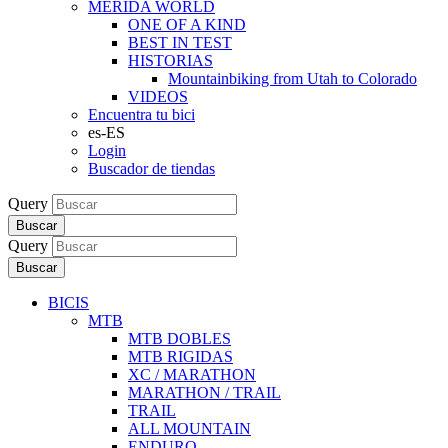
MERIDA WORLD
ONE OF A KIND
BEST IN TEST
HISTORIAS
Mountainbiking from Utah to Colorado
VIDEOS
Encuentra tu bici
es-ES
Login
Buscador de tiendas
Query
Buscar
Query
Buscar
BICIS
MTB
MTB DOBLES
MTB RIGIDAS
XC / MARATHON
MARATHON / TRAIL
TRAIL
ALL MOUNTAIN
ENDURO