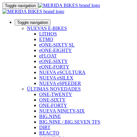
Toggle navigation
Toggle navigation
NUEVAS E-BIKES
LITHOS
ETMO
eONE-SIXTY SL
eONE-EIGHTY
eFLOAT
eONE-SIXTY
eONE-FORTY
NUEVA eSCULTURA
NUEVA eSILEX
NUEVA eSPEEDER
ÚLTIMAS NOVEDADES
ONE-TWENTY
ONE-SIXTY
ONE-FORTY
NUEVA NINETY-SIX
BIG.NINE
BIG.NINE / BIG.SEVEN TFS
DIRT
REACTO