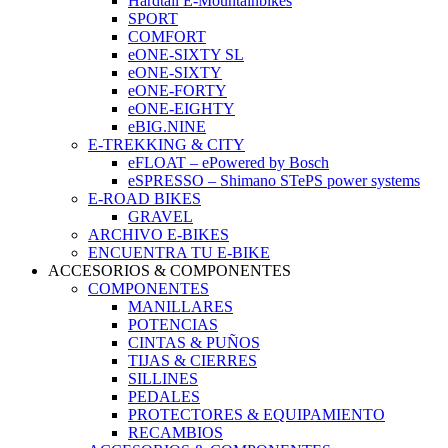
Hardtail E-Mountainbikes
SPORT
COMFORT
eONE-SIXTY SL
eONE-SIXTY
eONE-FORTY
eONE-EIGHTY
eBIG.NINE
E-TREKKING & CITY
eFLOAT – ePowered by Bosch
eSPRESSO – Shimano STePS power systems
E-ROAD BIKES
GRAVEL
ARCHIVO E-BIKES
ENCUENTRA TU E-BIKE
ACCESORIOS & COMPONENTES
COMPONENTES
MANILLARES
POTENCIAS
CINTAS & PUÑOS
TIJAS & CIERRES
SILLINES
PEDALES
PROTECTORES & EQUIPAMIENTO
RECAMBIOS