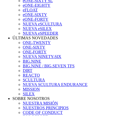
eONE-SIXTY SL
eONE-EIGHTY
eFLOAT
eONE-SIXTY
eONE-FORTY
NUEVA eSCULTURA
NUEVA eSILEX
NUEVA eSPEEDER
ÚLTIMAS NOVEDADES
ONE-TWENTY
ONE-SIXTY
ONE-FORTY
NUEVA NINETY-SIX
BIG.NINE
BIG.NINE / BIG.SEVEN TFS
DIRT
REACTO
SCULTURA
NUEVA SCULTURA ENDURANCE
MISSION
SILEX
SOBRE NOSOTROS
NUESTRA MISIÓN
NUESTROS PRINCIPIOS
CODE OF CONDUCT