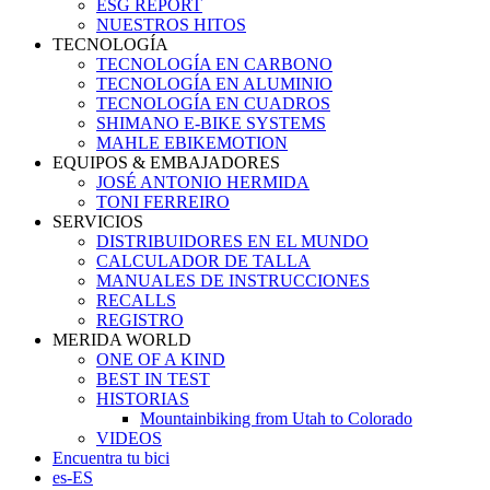
ESG REPORT
NUESTROS HITOS
TECNOLOGÍA
TECNOLOGÍA EN CARBONO
TECNOLOGÍA EN ALUMINIO
TECNOLOGÍA EN CUADROS
SHIMANO E-BIKE SYSTEMS
MAHLE EBIKEMOTION
EQUIPOS & EMBAJADORES
JOSÉ ANTONIO HERMIDA
TONI FERREIRO
SERVICIOS
DISTRIBUIDORES EN EL MUNDO
CALCULADOR DE TALLA
MANUALES DE INSTRUCCIONES
RECALLS
REGISTRO
MERIDA WORLD
ONE OF A KIND
BEST IN TEST
HISTORIAS
Mountainbiking from Utah to Colorado
VIDEOS
Encuentra tu bici
es-ES