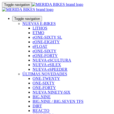
Toggle navigation
Toggle navigation
NUEVAS E-BIKES
LITHOS
ETMO
eONE-SIXTY SL
eONE-EIGHTY
eFLOAT
eONE-SIXTY
eONE-FORTY
NUEVA eSCULTURA
NUEVA eSILEX
NUEVA eSPEEDER
ÚLTIMAS NOVEDADES
ONE-TWENTY
ONE-SIXTY
ONE-FORTY
NUEVA NINETY-SIX
BIG.NINE
BIG.NINE / BIG.SEVEN TFS
DIRT
REACTO