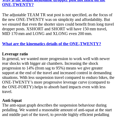
ONE-TWENTY?
The adjustable TEAM TR seat post is not specified, as the focus of
the new ONE-TWENTY was on simplicity and affordability. But
we ensured that even the shorter sizes could benefit from long travel
dropper posts. XSHORT and SHORT will have 150 mm travel,
MID 170 mm and LONG and XLONG even 200 mm.
What are the kinematics details of the ONE-TWENTY?
Leverage ratio
In general, we wanted more progression to work well with newer
rear shocks with bigger air chambers. Increasing the shock
progression to 14% (from sag to 95%) means we give greater
support at the end of the travel and increased control in demanding
situations. With less suspension travel compared to enduro bikes, the
ONE-TWENTY’s more progressive leverage curve (compared to
the ONE-FORTY) helps to absorb hard impacts even with less
travel.
Anti-Squat
The anti-squat graph describes the suspension behaviour during
pedalling. We wanted a reasonable amount of anti-squat at the start
and middle part of the travel, to provide highly efficient pedalling