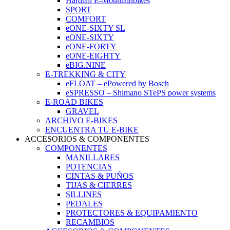
Hardtail E-Mountainbikes
SPORT
COMFORT
eONE-SIXTY SL
eONE-SIXTY
eONE-FORTY
eONE-EIGHTY
eBIG.NINE
E-TREKKING & CITY
eFLOAT – ePowered by Bosch
eSPRESSO – Shimano STePS power systems
E-ROAD BIKES
GRAVEL
ARCHIVO E-BIKES
ENCUENTRA TU E-BIKE
ACCESORIOS & COMPONENTES
COMPONENTES
MANILLARES
POTENCIAS
CINTAS & PUÑOS
TIJAS & CIERRES
SILLINES
PEDALES
PROTECTORES & EQUIPAMIENTO
RECAMBIOS