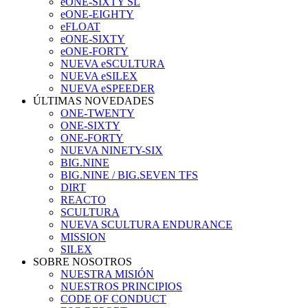
eONE-SIXTY SL
eONE-EIGHTY
eFLOAT
eONE-SIXTY
eONE-FORTY
NUEVA eSCULTURA
NUEVA eSILEX
NUEVA eSPEEDER
ÚLTIMAS NOVEDADES
ONE-TWENTY
ONE-SIXTY
ONE-FORTY
NUEVA NINETY-SIX
BIG.NINE
BIG.NINE / BIG.SEVEN TFS
DIRT
REACTO
SCULTURA
NUEVA SCULTURA ENDURANCE
MISSION
SILEX
SOBRE NOSOTROS
NUESTRA MISIÓN
NUESTROS PRINCIPIOS
CODE OF CONDUCT