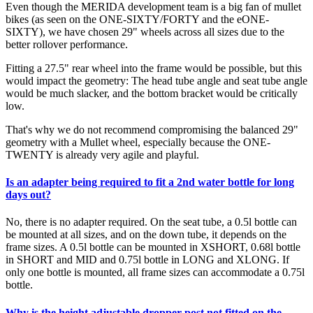
Even though the MERIDA development team is a big fan of mullet
bikes (as seen on the ONE-SIXTY/FORTY and the eONE-
SIXTY), we have chosen 29" wheels across all sizes due to the
better rollover performance.
Fitting a 27.5" rear wheel into the frame would be possible, but this
would impact the geometry: The head tube angle and seat tube angle
would be much slacker, and the bottom bracket would be critically
low.
That's why we do not recommend compromising the balanced 29"
geometry with a Mullet wheel, especially because the ONE-
TWENTY is already very agile and playful.
Is an adapter being required to fit a 2nd water bottle for long
days out?
No, there is no adapter required. On the seat tube, a 0.5l bottle can
be mounted at all sizes, and on the down tube, it depends on the
frame sizes. A 0.5l bottle can be mounted in XSHORT, 0.68l bottle
in SHORT and MID and 0.75l bottle in LONG and XLONG. If
only one bottle is mounted, all frame sizes can accommodate a 0.75l
bottle.
Why is the height adjustable dropper post not fitted on the