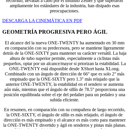
recorrido, llevadas a cabo por el Instituto Zedler y que superaron
ampliamente los estándares de la industria, han disipado esas
preocupaciones.
DESCARGA LA CINEMÁTICA EN PDF
GEOMETRÍA PROGRESIVA PERO ÁGIL
El alcance del la nueva ONE-TWENTY ha aumentado en 30 mm
en comparación con su predecesora, pero se mantiene ligeramente
detrás de la ONE-SIXTY para mantener su carácter versátil. La baja
altura de tubo superior permite, especialmente a ciclistas más
pequeños, optar por un alcance/mayor si priorizan la estabilidad. La
ONE-TWENTY está disponible desde XShort hasta XLong.
Combinado con un ángulo de dirección de 66° que es solo 2° más
empinado que la ONE-SIXTY pero 1.3° más relajado que la
anterior ONE-TWENTY, la estabilidad en el sendero se aumenta
aún más, mientras que el ángulo de sillín de 78.5° proporciona una
posición equilibrada sobre el eje del pedalier para un pedaleo y una
subida eficiente.
En resumen, en comparación con su compañera de largo recorrido,
la ONE-SIXTY, el ángulo de sillín es más relajado, el ángulo de
dirección es más empinado y el alcance es más corto para mantener
la ONE-TWENTY divertido y ágil en senderos y pistas más planas.