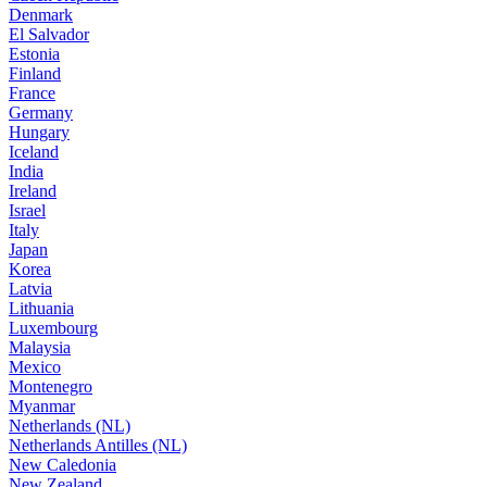
Denmark
El Salvador
Estonia
Finland
France
Germany
Hungary
Iceland
India
Ireland
Israel
Italy
Japan
Korea
Latvia
Lithuania
Luxembourg
Malaysia
Mexico
Montenegro
Myanmar
Netherlands (NL)
Netherlands Antilles (NL)
New Caledonia
New Zealand