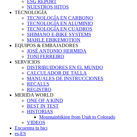
ESG REPORT
NUESTROS HITOS
TECNOLOGÍA
TECNOLOGÍA EN CARBONO
TECNOLOGÍA EN ALUMINIO
TECNOLOGÍA EN CUADROS
SHIMANO E-BIKE SYSTEMS
MAHLE EBIKEMOTION
EQUIPOS & EMBAJADORES
JOSÉ ANTONIO HERMIDA
TONI FERREIRO
SERVICIOS
DISTRIBUIDORES EN EL MUNDO
CALCULADOR DE TALLA
MANUALES DE INSTRUCCIONES
RECALLS
REGISTRO
MERIDA WORLD
ONE OF A KIND
BEST IN TEST
HISTORIAS
Mountainbiking from Utah to Colorado
VIDEOS
Encuentra tu bici
es-ES