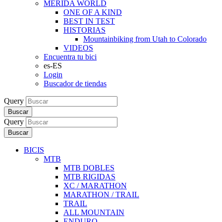
MERIDA WORLD
ONE OF A KIND
BEST IN TEST
HISTORIAS
Mountainbiking from Utah to Colorado
VIDEOS
Encuentra tu bici
es-ES
Login
Buscador de tiendas
Query
Buscar
Query
Buscar
BICIS
MTB
MTB DOBLES
MTB RIGIDAS
XC / MARATHON
MARATHON / TRAIL
TRAIL
ALL MOUNTAIN
ENDURO