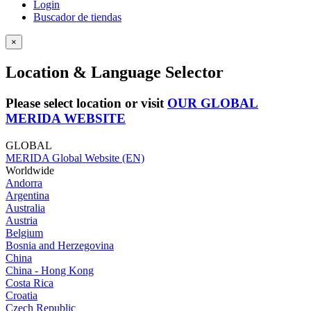
Login
Buscador de tiendas
×
Location & Language Selector
Please select location or visit
OUR GLOBAL
MERIDA WEBSITE
GLOBAL
MERIDA Global Website (EN)
Worldwide
Andorra
Argentina
Australia
Austria
Belgium
Bosnia and Herzegovina
China
China - Hong Kong
Costa Rica
Croatia
Czech Republic