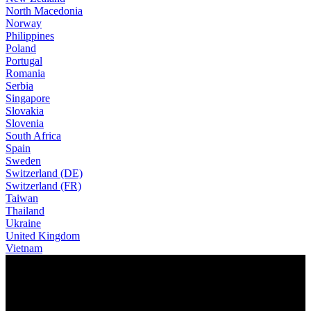
North Macedonia
Norway
Philippines
Poland
Portugal
Romania
Serbia
Singapore
Slovakia
Slovenia
South Africa
Spain
Sweden
Switzerland (DE)
Switzerland (FR)
Taiwan
Thailand
Ukraine
United Kingdom
Vietnam