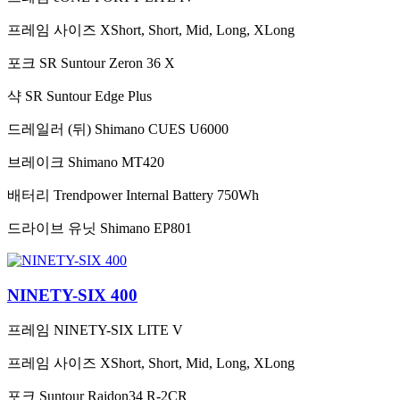
프레임 사이즈
XShort, Short, Mid, Long, XLong
포크
SR Suntour Zeron 36 X
샥
SR Suntour Edge Plus
드레일러 (뒤)
Shimano CUES U6000
브레이크
Shimano MT420
배터리
Trendpower Internal Battery 750Wh
드라이브 유닛
Shimano EP801
NINETY-SIX 400
프레임
NINETY-SIX LITE V
프레임 사이즈
XShort, Short, Mid, Long, XLong
포크
Suntour Raidon34 R-2CR