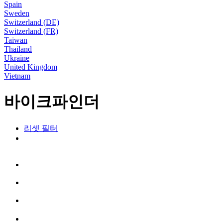
Spain
Sweden
Switzerland (DE)
Switzerland (FR)
Taiwan
Thailand
Ukraine
United Kingdom
Vietnam
바이크파인더
리셋 필터