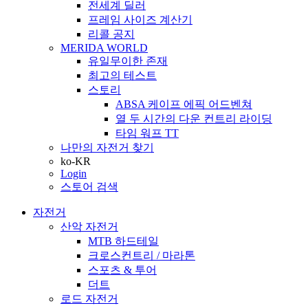
전세계 딜러
프레임 사이즈 계산기
리콜 공지
MERIDA WORLD
유일무이한 존재
최고의 테스트
스토리
ABSA 케이프 에픽 어드벤쳐
열 두 시간의 다운 컨트리 라이딩
타임 워프 TT
나만의 자전거 찾기
ko-KR
Login
스토어 검색
자전거
산악 자전거
MTB 하드테일
크로스컨트리 / 마라톤
스포츠 & 투어
더트
로드 자전거