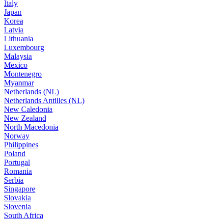
Italy
Japan
Korea
Latvia
Lithuania
Luxembourg
Malaysia
Mexico
Montenegro
Myanmar
Netherlands (NL)
Netherlands Antilles (NL)
New Caledonia
New Zealand
North Macedonia
Norway
Philippines
Poland
Portugal
Romania
Serbia
Singapore
Slovakia
Slovenia
South Africa