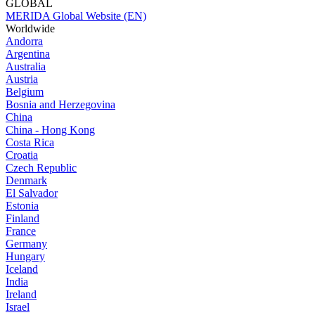
GLOBAL
MERIDA Global Website (EN)
Worldwide
Andorra
Argentina
Australia
Austria
Belgium
Bosnia and Herzegovina
China
China - Hong Kong
Costa Rica
Croatia
Czech Republic
Denmark
El Salvador
Estonia
Finland
France
Germany
Hungary
Iceland
India
Ireland
Israel