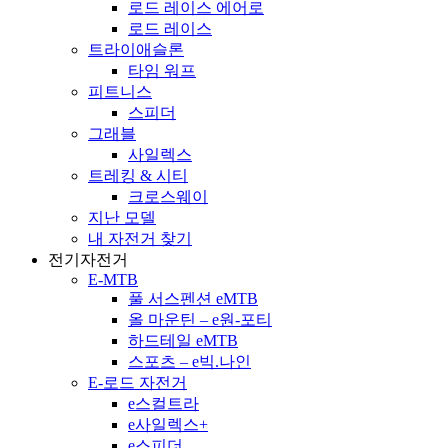
로드 레이스 에어로
로드 레이스
트라이애슬론
타임 워프
피트니스
스피더
그래블
사일렉스
트레킹 & 시티
크로스웨이
지난 모델
내 자전거 찾기
전기자전거
E-MTB
풀 서스펜션 eMTB
올 마운틴 – e원-포티
하드테일 eMTB
스포츠 – e빅.나인
E-로드 자전거
e스컬트라
e사일렉스+
e스피더