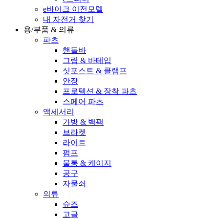
e바이크 이전모델
내 자전거 찾기
용/부품 & 의류
파츠
핸들바
그립 & 바테입
싯포스트 & 클램프
안장
프로텍션 & 장착 파츠
스페어 파츠
액세서리
가방 & 백팩
브라켓
라이트
펌프
물통 & 케이지
공구
자물쇠
의류
슈즈
고글