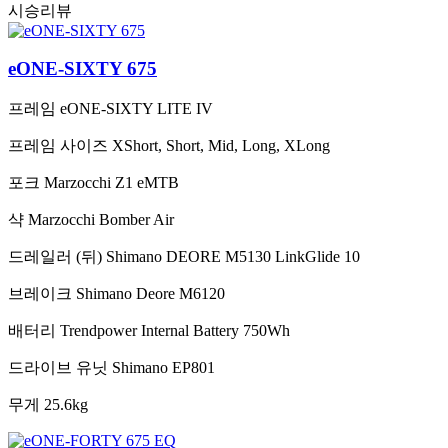
시승리뷰
eONE-SIXTY 675
프레임
eONE-SIXTY LITE IV
프레임 사이즈
XShort, Short, Mid, Long, XLong
포크
Marzocchi Z1 eMTB
샥
Marzocchi Bomber Air
드레일러 (뒤)
Shimano DEORE M5130 LinkGlide 10
브레이크
Shimano Deore M6120
배터리
Trendpower Internal Battery 750Wh
드라이브 유닛
Shimano EP801
무게
25.6kg