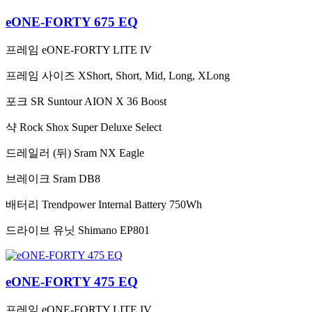
eONE-FORTY 675 EQ
프레임
eONE-FORTY LITE IV
프레임 사이즈
XShort, Short, Mid, Long, XLong
포크
SR Suntour AION X 36 Boost
샥
Rock Shox Super Deluxe Select
드레일러 (뒤)
Sram NX Eagle
브레이크
Sram DB8
배터리
Trendpower Internal Battery 750Wh
드라이브 유닛
Shimano EP801
eONE-FORTY 475 EQ
프레임
eONE-FORTY LITE IV