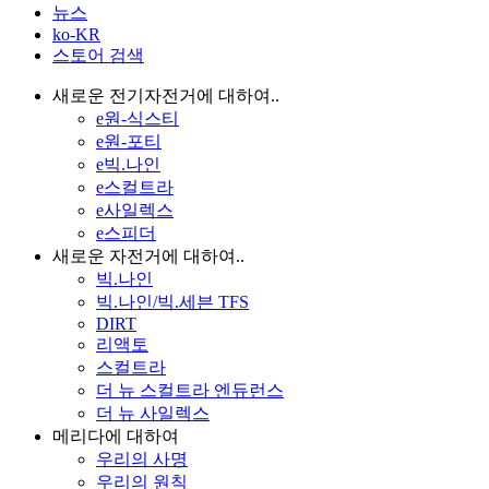
뉴스
ko-KR
스토어 검색
새로운 전기자전거에 대하여..
e원-식스티
e원-포티
e빅.나인
e스컬트라
e사일렉스
e스피더
새로운 자전거에 대하여..
빅.나인
빅.나인/빅.세븐 TFS
DIRT
리액토
스컬트라
더 뉴 스컬트라 엔듀런스
더 뉴 사일렉스
메리다에 대하여
우리의 사명
우리의 원칙