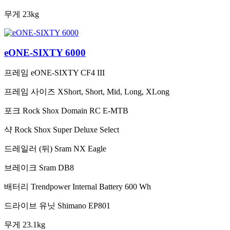
무게
23kg
eONE-SIXTY 6000
프레임
eONE-SIXTY CF4 III
프레임 사이즈
XShort, Short, Mid, Long, XLong
포크
Rock Shox Domain RC E-MTB
샥
Rock Shox Super Deluxe Select
드레일러 (뒤)
Sram NX Eagle
브레이크
Sram DB8
배터리
Trendpower Internal Battery 600 Wh
드라이브 유닛
Shimano EP801
무게
23.1kg