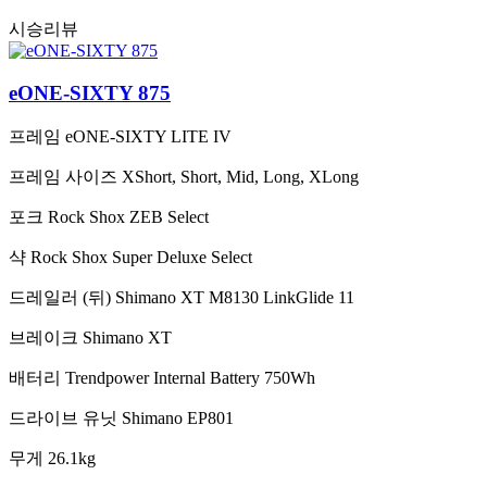
시승리뷰
eONE-SIXTY 875
프레임
eONE-SIXTY LITE IV
프레임 사이즈
XShort, Short, Mid, Long, XLong
포크
Rock Shox ZEB Select
샥
Rock Shox Super Deluxe Select
드레일러 (뒤)
Shimano XT M8130 LinkGlide 11
브레이크
Shimano XT
배터리
Trendpower Internal Battery 750Wh
드라이브 유닛
Shimano EP801
무게
26.1kg