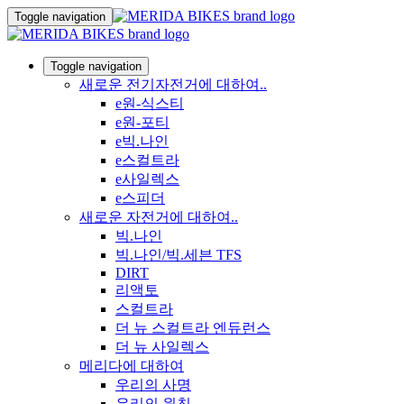
Toggle navigation
Toggle navigation
새로운 전기자전거에 대하여..
e원-식스티
e원-포티
e빅.나인
e스컬트라
e사일렉스
e스피더
새로운 자전거에 대하여..
빅.나인
빅.나인/빅.세븐 TFS
DIRT
리액토
스컬트라
더 뉴 스컬트라 엔듀런스
더 뉴 사일렉스
메리다에 대하여
우리의 사명
우리의 원칙