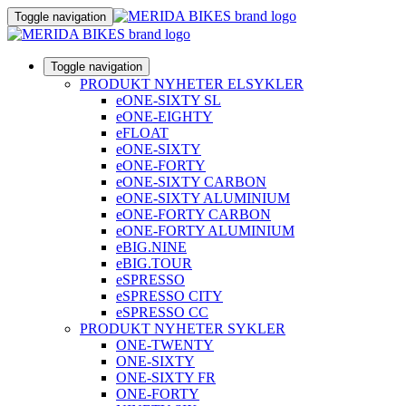
Toggle navigation
Toggle navigation
PRODUKT NYHETER ELSYKLER
eONE-SIXTY SL
eONE-EIGHTY
eFLOAT
eONE-SIXTY
eONE-FORTY
eONE-SIXTY CARBON
eONE-SIXTY ALUMINIUM
eONE-FORTY CARBON
eONE-FORTY ALUMINIUM
eBIG.NINE
eBIG.TOUR
eSPRESSO
eSPRESSO CITY
eSPRESSO CC
PRODUKT NYHETER SYKLER
ONE-TWENTY
ONE-SIXTY
ONE-SIXTY FR
ONE-FORTY