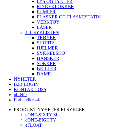
LYS OG LYKTER
RINGEKLOKKER
PUMPER
FLASKER OG FLASKESTATIV
VERKTØY
LÅSER
TIL SYKLISTEN
TRØYER
SHORTS
HJELMER
SYKKELSKO
HANSKER
SOKKER
BRILLER
DAME
NYHETER
B2B-LOGIN
KONTAKT OSS
nb-NO
Forhandlersøk
PRODUKT NYHETER ELSYKLER
eONE-SIXTY SL
eONE-EIGHTY
eFLOAT