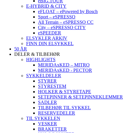
eBIG.TOUR
E-HYBRID & CITY
eFLOAT – ePowered by Bosch
Sport – eSPRESSO
All Terrain – eSPRESSO CC
City – eSPRESSO CITY
eSPEEDER
ELSYKLER ARKIV
FINN DIN ELSYKKEL
50 ÅR
DELER & TILBEHØR
HIGHLIGHTS
MERIDAxKED – MITRO
MERIDAxKED - PECTOR
SYKKELDELER
STYRER
STYRESTEM
HOLKER & STYRETAPE
SETEPINNER & SETEPINNEKLEMMER
SADLER
TILBEHØR TIL SYKKEL
RESERVEDELER
TIL SYKKELEN
VESKER
BRAKETTER