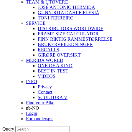
TEAM & UTØVERE
JOSÉ ANTONIO HERMIDA
GUNN-RITA DAHLE FLESJÅ
TONI FERREIRO
SERVICE
DISTRIBUTORS WORLDWIDE
FRAME SIZE CALCULATOR
FINN RIKTIG RAMMESTØRRELSE
BRUKERVEILEDNINGER
RECALLS
GIRØRE OVERSIKT
MERIDA WORLD
ONE OF A KIND
BEST IN TEST
VIDEOS
INFO
Privacy
Contact
SCULTURA V
Find your Bike
nb-NO
Login
Forhandlersøk
Query