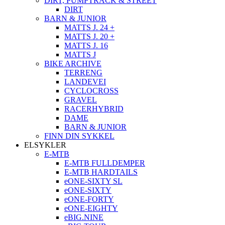
DIRT, PUMPTRACK & STREET
DIRT
BARN & JUNIOR
MATTS J. 24 +
MATTS J. 20 +
MATTS J. 16
MATTS J
BIKE ARCHIVE
TERRENG
LANDEVEI
CYCLOCROSS
GRAVEL
RACERHYBRID
DAME
BARN & JUNIOR
FINN DIN SYKKEL
ELSYKLER
E-MTB
E-MTB FULLDEMPER
E-MTB HARDTAILS
eONE-SIXTY SL
eONE-SIXTY
eONE-FORTY
eONE-EIGHTY
eBIG.NINE