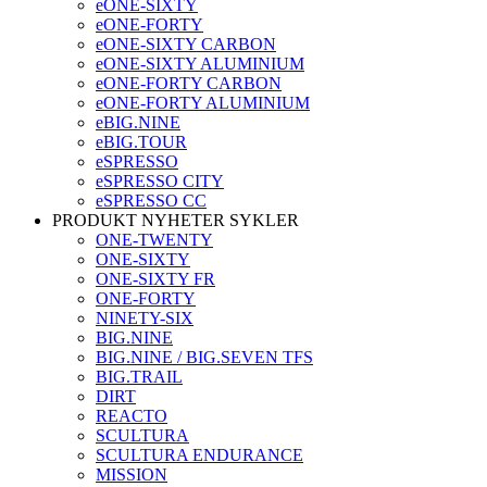
eONE-SIXTY
eONE-FORTY
eONE-SIXTY CARBON
eONE-SIXTY ALUMINIUM
eONE-FORTY CARBON
eONE-FORTY ALUMINIUM
eBIG.NINE
eBIG.TOUR
eSPRESSO
eSPRESSO CITY
eSPRESSO CC
PRODUKT NYHETER SYKLER
ONE-TWENTY
ONE-SIXTY
ONE-SIXTY FR
ONE-FORTY
NINETY-SIX
BIG.NINE
BIG.NINE / BIG.SEVEN TFS
BIG.TRAIL
DIRT
REACTO
SCULTURA
SCULTURA ENDURANCE
MISSION