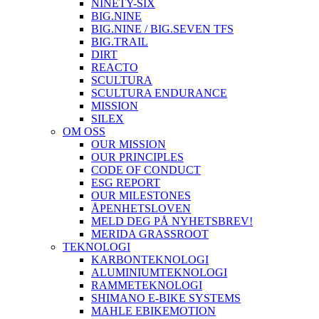
NINETY-SIX
BIG.NINE
BIG.NINE / BIG.SEVEN TFS
BIG.TRAIL
DIRT
REACTO
SCULTURA
SCULTURA ENDURANCE
MISSION
SILEX
OM OSS
OUR MISSION
OUR PRINCIPLES
CODE OF CONDUCT
ESG REPORT
OUR MILESTONES
ÅPENHETSLOVEN
MELD DEG PÅ NYHETSBREV!
MERIDA GRASSROOT
TEKNOLOGI
KARBONTEKNOLOGI
ALUMINIUMTEKNOLOGI
RAMMETEKNOLOGI
SHIMANO E-BIKE SYSTEMS
MAHLE EBIKEMOTION