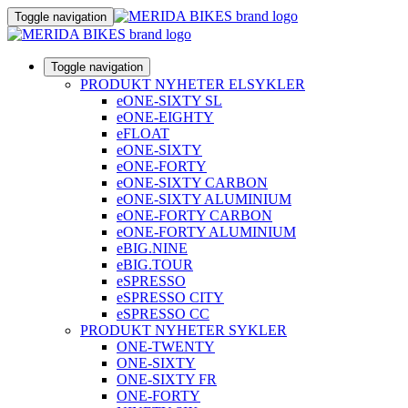
Toggle navigation
Toggle navigation
PRODUKT NYHETER ELSYKLER
eONE-SIXTY SL
eONE-EIGHTY
eFLOAT
eONE-SIXTY
eONE-FORTY
eONE-SIXTY CARBON
eONE-SIXTY ALUMINIUM
eONE-FORTY CARBON
eONE-FORTY ALUMINIUM
eBIG.NINE
eBIG.TOUR
eSPRESSO
eSPRESSO CITY
eSPRESSO CC
PRODUKT NYHETER SYKLER
ONE-TWENTY
ONE-SIXTY
ONE-SIXTY FR
ONE-FORTY