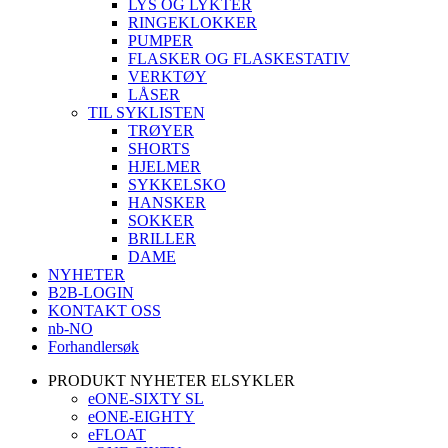
LYS OG LYKTER
RINGEKLOKKER
PUMPER
FLASKER OG FLASKESTATIV
VERKTØY
LÅSER
TIL SYKLISTEN
TRØYER
SHORTS
HJELMER
SYKKELSKO
HANSKER
SOKKER
BRILLER
DAME
NYHETER
B2B-LOGIN
KONTAKT OSS
nb-NO
Forhandlersøk
PRODUKT NYHETER ELSYKLER
eONE-SIXTY SL
eONE-EIGHTY
eFLOAT