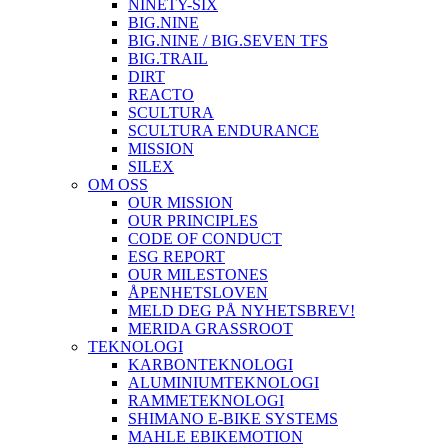
NINETY-SIX
BIG.NINE
BIG.NINE / BIG.SEVEN TFS
BIG.TRAIL
DIRT
REACTO
SCULTURA
SCULTURA ENDURANCE
MISSION
SILEX
OM OSS
OUR MISSION
OUR PRINCIPLES
CODE OF CONDUCT
ESG REPORT
OUR MILESTONES
ÅPENHETSLOVEN
MELD DEG PÅ NYHETSBREV!
MERIDA GRASSROOT
TEKNOLOGI
KARBONTEKNOLOGI
ALUMINIUMTEKNOLOGI
RAMMETEKNOLOGI
SHIMANO E-BIKE SYSTEMS
MAHLE EBIKEMOTION