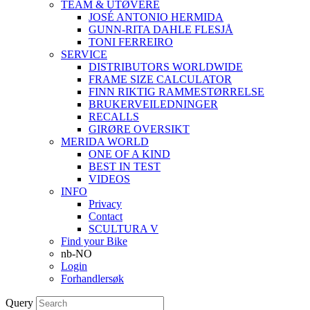
TEAM & UTØVERE
JOSÉ ANTONIO HERMIDA
GUNN-RITA DAHLE FLESJÅ
TONI FERREIRO
SERVICE
DISTRIBUTORS WORLDWIDE
FRAME SIZE CALCULATOR
FINN RIKTIG RAMMESTØRRELSE
BRUKERVEILEDNINGER
RECALLS
GIRØRE OVERSIKT
MERIDA WORLD
ONE OF A KIND
BEST IN TEST
VIDEOS
INFO
Privacy
Contact
SCULTURA V
Find your Bike
nb-NO
Login
Forhandlersøk
Query