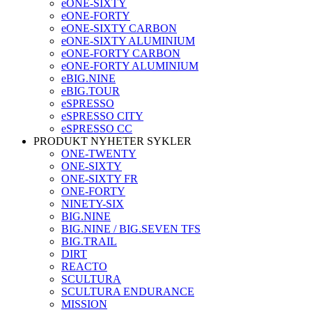
eONE-SIXTY
eONE-FORTY
eONE-SIXTY CARBON
eONE-SIXTY ALUMINIUM
eONE-FORTY CARBON
eONE-FORTY ALUMINIUM
eBIG.NINE
eBIG.TOUR
eSPRESSO
eSPRESSO CITY
eSPRESSO CC
PRODUKT NYHETER SYKLER
ONE-TWENTY
ONE-SIXTY
ONE-SIXTY FR
ONE-FORTY
NINETY-SIX
BIG.NINE
BIG.NINE / BIG.SEVEN TFS
BIG.TRAIL
DIRT
REACTO
SCULTURA
SCULTURA ENDURANCE
MISSION