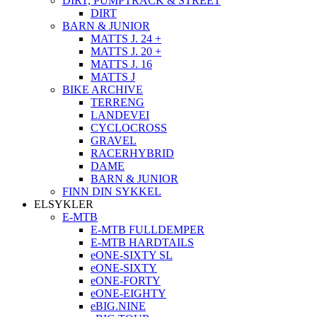
DIRT, PUMPTRACK & STREET
DIRT
BARN & JUNIOR
MATTS J. 24 +
MATTS J. 20 +
MATTS J. 16
MATTS J
BIKE ARCHIVE
TERRENG
LANDEVEI
CYCLOCROSS
GRAVEL
RACERHYBRID
DAME
BARN & JUNIOR
FINN DIN SYKKEL
ELSYKLER
E-MTB
E-MTB FULLDEMPER
E-MTB HARDTAILS
eONE-SIXTY SL
eONE-SIXTY
eONE-FORTY
eONE-EIGHTY
eBIG.NINE