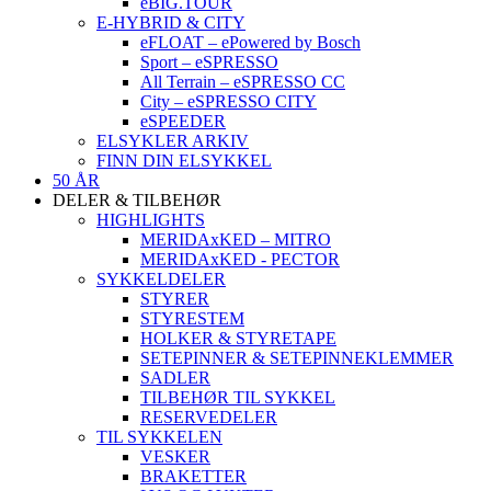
eBIG.TOUR
E-HYBRID & CITY
eFLOAT – ePowered by Bosch
Sport – eSPRESSO
All Terrain – eSPRESSO CC
City – eSPRESSO CITY
eSPEEDER
ELSYKLER ARKIV
FINN DIN ELSYKKEL
50 ÅR
DELER & TILBEHØR
HIGHLIGHTS
MERIDAxKED – MITRO
MERIDAxKED - PECTOR
SYKKELDELER
STYRER
STYRESTEM
HOLKER & STYRETAPE
SETEPINNER & SETEPINNEKLEMMER
SADLER
TILBEHØR TIL SYKKEL
RESERVEDELER
TIL SYKKELEN
VESKER
BRAKETTER