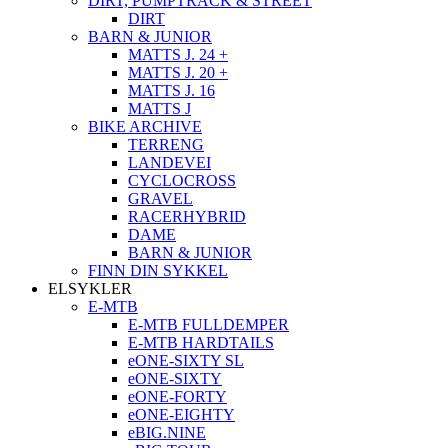
DIRT, PUMPTRACK & STREET
DIRT
BARN & JUNIOR
MATTS J. 24 +
MATTS J. 20 +
MATTS J. 16
MATTS J
BIKE ARCHIVE
TERRENG
LANDEVEI
CYCLOCROSS
GRAVEL
RACERHYBRID
DAME
BARN & JUNIOR
FINN DIN SYKKEL
ELSYKLER
E-MTB
E-MTB FULLDEMPER
E-MTB HARDTAILS
eONE-SIXTY SL
eONE-SIXTY
eONE-FORTY
eONE-EIGHTY
eBIG.NINE