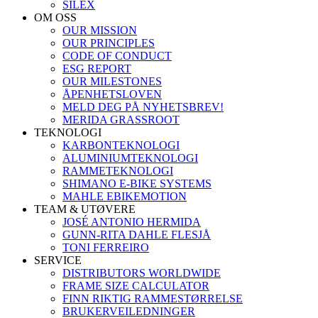
SILEX
OM OSS
OUR MISSION
OUR PRINCIPLES
CODE OF CONDUCT
ESG REPORT
OUR MILESTONES
ÅPENHETSLOVEN
MELD DEG PÅ NYHETSBREV!
MERIDA GRASSROOT
TEKNOLOGI
KARBONTEKNOLOGI
ALUMINIUMTEKNOLOGI
RAMMETEKNOLOGI
SHIMANO E-BIKE SYSTEMS
MAHLE EBIKEMOTION
TEAM & UTØVERE
JOSÉ ANTONIO HERMIDA
GUNN-RITA DAHLE FLESJÅ
TONI FERREIRO
SERVICE
DISTRIBUTORS WORLDWIDE
FRAME SIZE CALCULATOR
FINN RIKTIG RAMMESTØRRELSE
BRUKERVEILEDNINGER