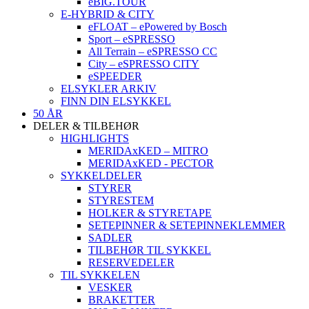
eBIG.TOUR
E-HYBRID & CITY
eFLOAT – ePowered by Bosch
Sport – eSPRESSO
All Terrain – eSPRESSO CC
City – eSPRESSO CITY
eSPEEDER
ELSYKLER ARKIV
FINN DIN ELSYKKEL
50 ÅR
DELER & TILBEHØR
HIGHLIGHTS
MERIDAxKED – MITRO
MERIDAxKED - PECTOR
SYKKELDELER
STYRER
STYRESTEM
HOLKER & STYRETAPE
SETEPINNER & SETEPINNEKLEMMER
SADLER
TILBEHØR TIL SYKKEL
RESERVEDELER
TIL SYKKELEN
VESKER
BRAKETTER