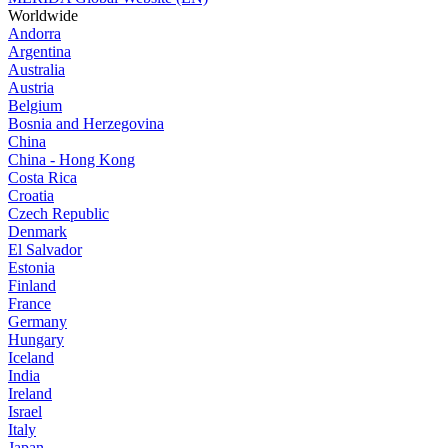
Worldwide
Andorra
Argentina
Australia
Austria
Belgium
Bosnia and Herzegovina
China
China - Hong Kong
Costa Rica
Croatia
Czech Republic
Denmark
El Salvador
Estonia
Finland
France
Germany
Hungary
Iceland
India
Ireland
Israel
Italy
Japan