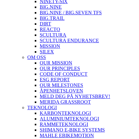
NINETY-SIX
BIG.NINE
BIG.NINE / BIG.SEVEN TFS
BIG.TRAIL
DIRT
REACTO
SCULTURA
SCULTURA ENDURANCE
MISSION
SILEX
OM OSS
OUR MISSION
OUR PRINCIPLES
CODE OF CONDUCT
ESG REPORT
OUR MILESTONES
ÅPENHETSLOVEN
MELD DEG PÅ NYHETSBREV!
MERIDA GRASSROOT
TEKNOLOGI
KARBONTEKNOLOGI
ALUMINIUMTEKNOLOGI
RAMMETEKNOLOGI
SHIMANO E-BIKE SYSTEMS
MAHLE EBIKEMOTION