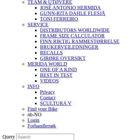
TEAM & UTØVERE
JOSÉ ANTONIO HERMIDA
GUNN-RITA DAHLE FLESJÅ
TONI FERREIRO
SERVICE
DISTRIBUTORS WORLDWIDE
FRAME SIZE CALCULATOR
FINN RIKTIG RAMMESTØRRELSE
BRUKERVEILEDNINGER
RECALLS
GIRØRE OVERSIKT
MERIDA WORLD
ONE OF A KIND
BEST IN TEST
VIDEOS
INFO
Privacy
Contact
SCULTURA V
Find your Bike
nb-NO
Login
Forhandlersøk
Query