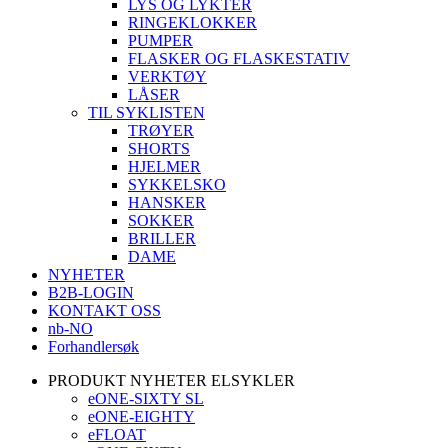
LYS OG LYKTER
RINGEKLOKKER
PUMPER
FLASKER OG FLASKESTATIV
VERKTØY
LÅSER
TIL SYKLISTEN
TRØYER
SHORTS
HJELMER
SYKKELSKO
HANSKER
SOKKER
BRILLER
DAME
NYHETER
B2B-LOGIN
KONTAKT OSS
nb-NO
Forhandlersøk
PRODUKT NYHETER ELSYKLER
eONE-SIXTY SL
eONE-EIGHTY
eFLOAT