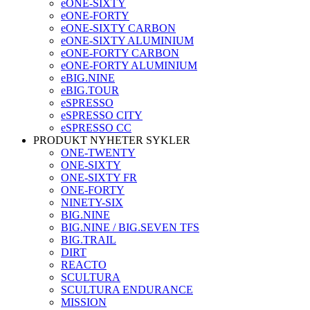
eONE-SIXTY
eONE-FORTY
eONE-SIXTY CARBON
eONE-SIXTY ALUMINIUM
eONE-FORTY CARBON
eONE-FORTY ALUMINIUM
eBIG.NINE
eBIG.TOUR
eSPRESSO
eSPRESSO CITY
eSPRESSO CC
PRODUKT NYHETER SYKLER
ONE-TWENTY
ONE-SIXTY
ONE-SIXTY FR
ONE-FORTY
NINETY-SIX
BIG.NINE
BIG.NINE / BIG.SEVEN TFS
BIG.TRAIL
DIRT
REACTO
SCULTURA
SCULTURA ENDURANCE
MISSION