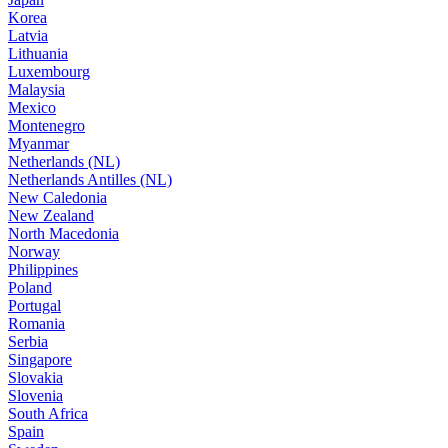
Korea
Latvia
Lithuania
Luxembourg
Malaysia
Mexico
Montenegro
Myanmar
Netherlands (NL)
Netherlands Antilles (NL)
New Caledonia
New Zealand
North Macedonia
Norway
Philippines
Poland
Portugal
Romania
Serbia
Singapore
Slovakia
Slovenia
South Africa
Spain