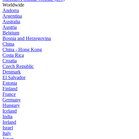
Worldwide
Andorra
Argentina
Australia
Austria
Belgium
Bosnia and Herzegovina
China
China - Hong Kong
Costa Rica
Croatia
Czech Republic
Denmark
El Salvador
Estonia
Finland
France
Germany
Hungary
Iceland
India
Ireland
Israel
Italy
Japan