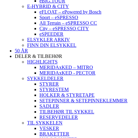
eBIG.TOUR
E-HYBRID & CITY
eFLOAT – ePowered by Bosch
Sport – eSPRESSO
All Terrain – eSPRESSO CC
City – eSPRESSO CITY
eSPEEDER
ELSYKLER ARKIV
FINN DIN ELSYKKEL
50 ÅR
DELER & TILBEHØR
HIGHLIGHTS
MERIDAxKED – MITRO
MERIDAxKED - PECTOR
SYKKELDELER
STYRER
STYRESTEM
HOLKER & STYRETAPE
SETEPINNER & SETEPINNEKLEMMER
SADLER
TILBEHØR TIL SYKKEL
RESERVEDELER
TIL SYKKELEN
VESKER
BRAKETTER