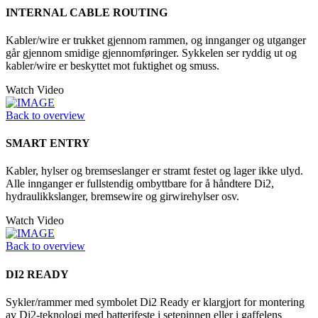
INTERNAL CABLE ROUTING
Kabler/wire er trukket gjennom rammen, og innganger og utganger
går gjennom smidige gjennomføringer. Sykkelen ser ryddig ut og
kabler/wire er beskyttet mot fuktighet og smuss.
Watch Video
Back to overview
SMART ENTRY
Kabler, hylser og bremseslanger er stramt festet og lager ikke ulyd.
Alle innganger er fullstendig ombyttbare for å håndtere Di2,
hydraulikkslanger, bremsewire og girwirehylser osv.
Watch Video
Back to overview
DI2 READY
Sykler/rammer med symbolet Di2 Ready er klargjort for montering
av Di2-teknologi med batterifeste i setepinnen eller i gaffelens