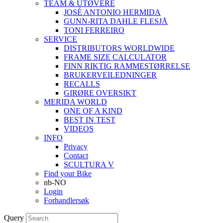
TEAM & UTØVERE
JOSÉ ANTONIO HERMIDA
GUNN-RITA DAHLE FLESJÅ
TONI FERREIRO
SERVICE
DISTRIBUTORS WORLDWIDE
FRAME SIZE CALCULATOR
FINN RIKTIG RAMMESTØRRELSE
BRUKERVEILEDNINGER
RECALLS
GIRØRE OVERSIKT
MERIDA WORLD
ONE OF A KIND
BEST IN TEST
VIDEOS
INFO
Privacy
Contact
SCULTURA V
Find your Bike
nb-NO
Login
Forhandlersøk
Query