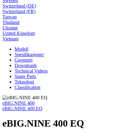
Sweden
Switzerland (DE)
Switzerland (FR)
Taiwan
Thailand
Ukraine
United Kingdom
Vietnam
Modell
Spesifikasjoner
Geometri
Downloads
Technical Videos
Spare Parts
Teknologi
Classification
eBIG.NINE 400
eBIG.NINE 400 EQ
eBIG.NINE 400 EQ