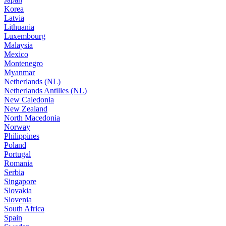
Korea
Latvia
Lithuania
Luxembourg
Malaysia
Mexico
Montenegro
Myanmar
Netherlands (NL)
Netherlands Antilles (NL)
New Caledonia
New Zealand
North Macedonia
Norway
Philippines
Poland
Portugal
Romania
Serbia
Singapore
Slovakia
Slovenia
South Africa
Spain