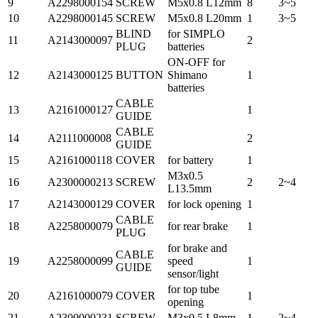
9
A2298000154
SCREW
M5x0.8 L12mm
8
3~5
10
A2298000145
SCREW
M5x0.8 L20mm
1
3~5
BLIND
for SIMPLO
11
A2143000097
2
PLUG
batteries
ON-OFF for
12
A2143000125
BUTTON
Shimano
1
batteries
CABLE
13
A2161000127
1
GUIDE
CABLE
14
A2111000008
2
GUIDE
15
A2161000118
COVER
for battery
1
M3x0.5
16
A2300000213
SCREW
2
2~4
L13.5mm
17
A2143000129
COVER
for lock opening
1
CABLE
18
A2258000079
for rear brake
1
PLUG
for brake and
CABLE
19
A2258000099
speed
1
GUIDE
sensor/light
for top tube
20
A2161000079
COVER
1
opening
21
A2300000231
SCREW
M3x0.5 L8mm
1
2~4