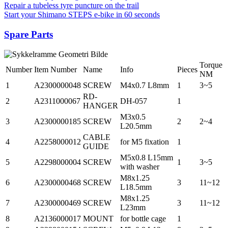
Repair a tubeless tyre puncture on the trail
Start your Shimano STEPS e-bike in 60 seconds
Spare Parts
Torque
Number
Item Number
Name
Info
Pieces
NM
1
A2300000048
SCREW
M4x0.7 L8mm
1
3~5
RD-
2
A2311000067
DH-057
1
HANGER
M3x0.5
3
A2300000185
SCREW
2
2~4
L20.5mm
CABLE
4
A2258000012
for M5 fixation
1
GUIDE
M5x0.8 L15mm
5
A2298000004
SCREW
1
3~5
with washer
M8x1.25
6
A2300000468
SCREW
3
11~12
L18.5mm
M8x1.25
7
A2300000469
SCREW
3
11~12
L23mm
8
A2136000017
MOUNT
for bottle cage
1