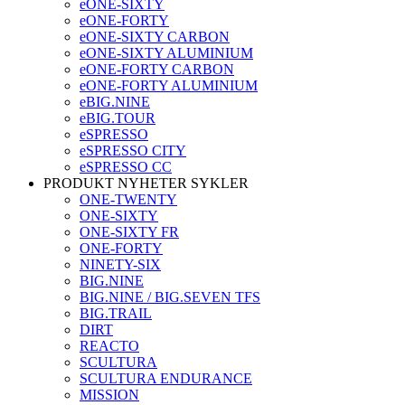
eONE-SIXTY
eONE-FORTY
eONE-SIXTY CARBON
eONE-SIXTY ALUMINIUM
eONE-FORTY CARBON
eONE-FORTY ALUMINIUM
eBIG.NINE
eBIG.TOUR
eSPRESSO
eSPRESSO CITY
eSPRESSO CC
PRODUKT NYHETER SYKLER
ONE-TWENTY
ONE-SIXTY
ONE-SIXTY FR
ONE-FORTY
NINETY-SIX
BIG.NINE
BIG.NINE / BIG.SEVEN TFS
BIG.TRAIL
DIRT
REACTO
SCULTURA
SCULTURA ENDURANCE
MISSION