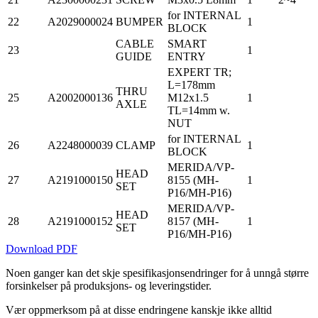
for INTERNAL
22
A2029000024
BUMPER
1
BLOCK
CABLE
SMART
23
1
GUIDE
ENTRY
EXPERT TR;
L=178mm
THRU
25
A2002000136
M12x1.5
1
AXLE
TL=14mm w.
NUT
for INTERNAL
26
A2248000039
CLAMP
1
BLOCK
MERIDA/VP-
HEAD
27
A2191000150
8155 (MH-
1
SET
P16/MH-P16)
MERIDA/VP-
HEAD
28
A2191000152
8157 (MH-
1
SET
P16/MH-P16)
Download PDF
Noen ganger kan det skje spesifikasjonsendringer for å unngå større
forsinkelser på produksjons- og leveringstider.
Vær oppmerksom på at disse endringene kanskje ikke alltid