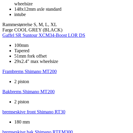
wheelsize
148x12mm axle standard
intube
Rammestørrelse
S, M, L, XL
Farge
COOL GREY (BLACK)
Gaffel
SR Suntour XCM34-Boost LOR DS
100mm
Tapered
51mm fork offset
29x2.4" max wheelsize
Frambrems
Shimano MT200
2 piston
Bakbrems
Shimano MT200
2 piston
bremseskive front
Shimano RT30
180 mm
bremseskive bak
Shimano RTEM300