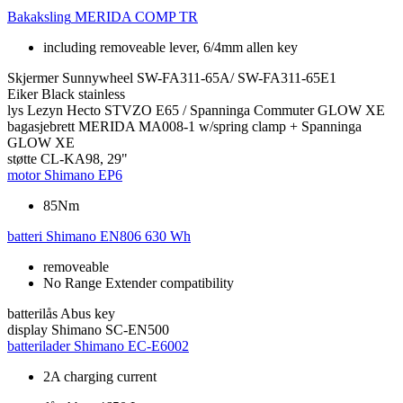
Bakaksling
MERIDA COMP TR
including removeable lever, 6/4mm allen key
Skjermer
Sunnywheel SW-FA311-65A/ SW-FA311-65E1
Eiker
Black stainless
lys
Lezyn Hecto STVZO E65 / Spanninga Commuter GLOW XE
bagasjebrett
MERIDA MA008-1 w/spring clamp + Spanninga
GLOW XE
støtte
CL-KA98, 29"
motor
Shimano EP6
85Nm
batteri
Shimano EN806 630 Wh
removeable
No Range Extender compatibility
batterilås
Abus key
display
Shimano SC-EN500
batterilader
Shimano EC-E6002
2A charging current