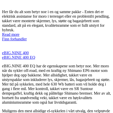
Her får du alt som betyr noe i en og samme pakke - Enten det er
elektrisk assistanse for moro i terrenget eller en problemfri pendling,
takket være monterte skjermer, lys, støtte og bagasjebrett som
standard, alt på en elegant, kvalitetsramme som er fullt utstyrt for
bybruk.
Read more
Finn forhandler
eBIG.NINE 400
eBIG.NINE 400 EQ
eBIG.NINE 400 EQ har de egenskapene som betyr noe. Mer moro
når du sykler off-road, med en kraftig ny Shimano EP6 motor som
hjelper deg opp bakkene. Mer allsidighet, takket være en
utstyrspakke som inkluderer lys, skjermer, lås, bagasjebrett og støtte.
Mer tid på sykkelen, med hele 630 Wh batteri som vil holde deg i
gang i flere mil. Mer kontroll, takket være en SR Suntour
dempegaffel, kraftig dekk og pålitelige Shimano bremser. Mer av alt,
bortsett fra unødvendig vekt, takket være en høykvalitets
aluminiumsramme som også har livstidsgaranti.
Muligens den mest allsidige el-sykkelen i vårt utvalg, den velprøvde