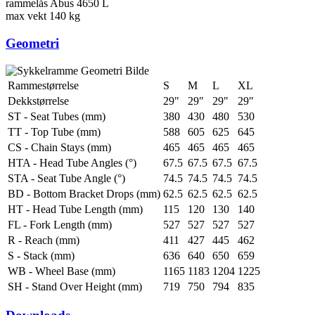
rammelås
Abus 4650 L
max vekt
140 kg
Geometri
Rammestørrelse
S
M
L
XL
Dekkstørrelse
29"
29"
29"
29"
ST - Seat Tubes (mm)
380
430
480
530
TT - Top Tube (mm)
588
605
625
645
CS - Chain Stays (mm)
465
465
465
465
HTA - Head Tube Angles (°)
67.5
67.5
67.5
67.5
STA - Seat Tube Angle (°)
74.5
74.5
74.5
74.5
BD - Bottom Bracket Drops (mm)
62.5
62.5
62.5
62.5
HT - Head Tube Length (mm)
115
120
130
140
FL - Fork Length (mm)
527
527
527
527
R - Reach (mm)
411
427
445
462
S - Stack (mm)
636
640
650
659
WB - Wheel Base (mm)
1165
1183
1204
1225
SH - Stand Over Height (mm)
719
750
794
835