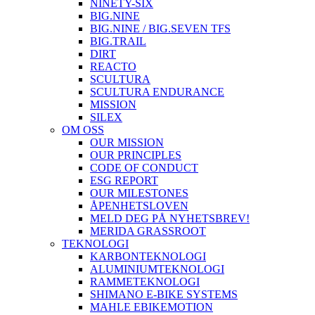
NINETY-SIX
BIG.NINE
BIG.NINE / BIG.SEVEN TFS
BIG.TRAIL
DIRT
REACTO
SCULTURA
SCULTURA ENDURANCE
MISSION
SILEX
OM OSS
OUR MISSION
OUR PRINCIPLES
CODE OF CONDUCT
ESG REPORT
OUR MILESTONES
ÅPENHETSLOVEN
MELD DEG PÅ NYHETSBREV!
MERIDA GRASSROOT
TEKNOLOGI
KARBONTEKNOLOGI
ALUMINIUMTEKNOLOGI
RAMMETEKNOLOGI
SHIMANO E-BIKE SYSTEMS
MAHLE EBIKEMOTION