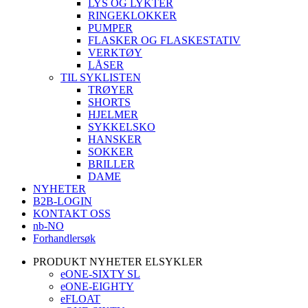
LYS OG LYKTER
RINGEKLOKKER
PUMPER
FLASKER OG FLASKESTATIV
VERKTØY
LÅSER
TIL SYKLISTEN
TRØYER
SHORTS
HJELMER
SYKKELSKO
HANSKER
SOKKER
BRILLER
DAME
NYHETER
B2B-LOGIN
KONTAKT OSS
nb-NO
Forhandlersøk
PRODUKT NYHETER ELSYKLER
eONE-SIXTY SL
eONE-EIGHTY
eFLOAT