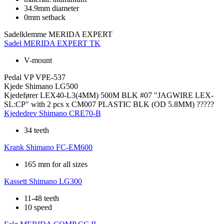
34.9mm diameter
0mm setback
Sadelklemme
MERIDA EXPERT
Sadel
MERIDA EXPERT TK
V-mount
Pedal
VP VPE-537
Kjede
Shimano LG500
Kjedefører
LEX40-L3(4MM) 500M BLK #07 "JAGWIRE LEX-
SL:CP" with 2 pcs x CM007 PLASTIC BLK (OD 5.8MM) ?????
Kjededrev
Shimano CRE70-B
34 teeth
Krank
Shimano FC-EM600
165 mm for all sizes
Kassett
Shimano LG300
11-48 teeth
10 speed