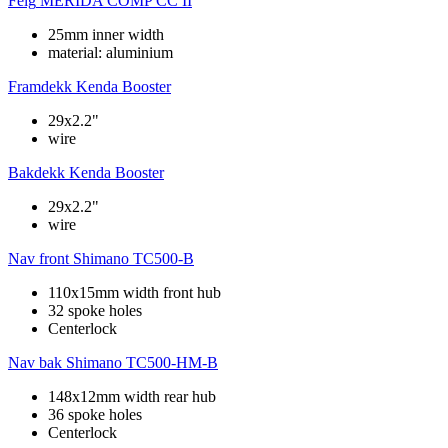
Felg
MERIDA COMP CC II
25mm inner width
material: aluminium
Framdekk
Kenda Booster
29x2.2"
wire
Bakdekk
Kenda Booster
29x2.2"
wire
Nav front
Shimano TC500-B
110x15mm width front hub
32 spoke holes
Centerlock
Nav bak
Shimano TC500-HM-B
148x12mm width rear hub
36 spoke holes
Centerlock