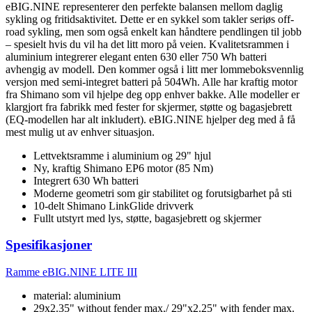
eBIG.NINE representerer den perfekte balansen mellom daglig
sykling og fritidsaktivitet. Dette er en sykkel som takler seriøs off-
road sykling, men som også enkelt kan håndtere pendlingen til jobb
– spesielt hvis du vil ha det litt moro på veien. Kvalitetsrammen i
aluminium integrerer elegant enten 630 eller 750 Wh batteri
avhengig av modell. Den kommer også i litt mer lommeboksvennlig
versjon med semi-integret batteri på 504Wh. Alle har kraftig motor
fra Shimano som vil hjelpe deg opp enhver bakke. Alle modeller er
klargjort fra fabrikk med fester for skjermer, støtte og bagasjebrett
(EQ-modellen har alt inkludert). eBIG.NINE hjelper deg med å få
mest mulig ut av enhver situasjon.
Lettvektsramme i aluminium og 29" hjul
Ny, kraftig Shimano EP6 motor (85 Nm)
Integrert 630 Wh batteri
Moderne geometri som gir stabilitet og forutsigbarhet på sti
10-delt Shimano LinkGlide drivverk
Fullt utstyrt med lys, støtte, bagasjebrett og skjermer
Spesifikasjoner
Ramme
eBIG.NINE LITE III
material: aluminium
29x2.35" without fender max./ 29"x2.25" with fender max.