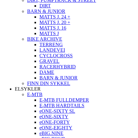
DIRT, PUMPTRACK & STREET
DIRT
BARN & JUNIOR
MATTS J. 24 +
MATTS J. 20 +
MATTS J. 16
MATTS J
BIKE ARCHIVE
TERRENG
LANDEVEI
CYCLOCROSS
GRAVEL
RACERHYBRID
DAME
BARN & JUNIOR
FINN DIN SYKKEL
ELSYKLER
E-MTB
E-MTB FULLDEMPER
E-MTB HARDTAILS
eONE-SIXTY SL
eONE-SIXTY
eONE-FORTY
eONE-EIGHTY
eBIG.NINE