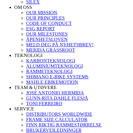
SILEX
OM OSS
OUR MISSION
OUR PRINCIPLES
CODE OF CONDUCT
ESG REPORT
OUR MILESTONES
ÅPENHETSLOVEN
MELD DEG PÅ NYHETSBREV!
MERIDA GRASSROOT
TEKNOLOGI
KARBONTEKNOLOGI
ALUMINIUMTEKNOLOGI
RAMMETEKNOLOGI
SHIMANO E-BIKE SYSTEMS
MAHLE EBIKEMOTION
TEAM & UTØVERE
JOSÉ ANTONIO HERMIDA
GUNN-RITA DAHLE FLESJÅ
TONI FERREIRO
SERVICE
DISTRIBUTORS WORLDWIDE
FRAME SIZE CALCULATOR
FINN RIKTIG RAMMESTØRRELSE
BRUKERVEILEDNINGER