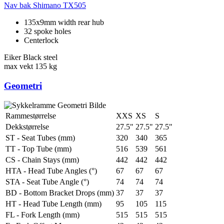
Nav bak
Shimano TX505
135x9mm width rear hub
32 spoke holes
Centerlock
Eiker
Black steel
max vekt
135 kg
Geometri
Rammestørrelse
XXS
XS
S
Dekkstørrelse
27.5"
27.5"
27.5"
ST - Seat Tubes (mm)
320
340
365
TT - Top Tube (mm)
516
539
561
CS - Chain Stays (mm)
442
442
442
HTA - Head Tube Angles (°)
67
67
67
STA - Seat Tube Angle (°)
74
74
74
BD - Bottom Bracket Drops (mm)
37
37
37
HT - Head Tube Length (mm)
95
105
115
FL - Fork Length (mm)
515
515
515