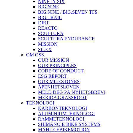
NINETY-SIX
BIG.NINE
BIG.NINE / BIG.SEVEN TFS
BIG.TRAIL
DIRT
REACTO
SCULTURA
SCULTURA ENDURANCE
MISSION
SILEX
OM OSS
OUR MISSION
OUR PRINCIPLES
CODE OF CONDUCT
ESG REPORT
OUR MILESTONES
ÅPENHETSLOVEN
MELD DEG PÅ NYHETSBREV!
MERIDA GRASSROOT
TEKNOLOGI
KARBONTEKNOLOGI
ALUMINIUMTEKNOLOGI
RAMMETEKNOLOGI
SHIMANO E-BIKE SYSTEMS
MAHLE EBIKEMOTION