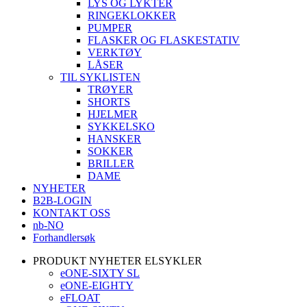
LYS OG LYKTER
RINGEKLOKKER
PUMPER
FLASKER OG FLASKESTATIV
VERKTØY
LÅSER
TIL SYKLISTEN
TRØYER
SHORTS
HJELMER
SYKKELSKO
HANSKER
SOKKER
BRILLER
DAME
NYHETER
B2B-LOGIN
KONTAKT OSS
nb-NO
Forhandlersøk
PRODUKT NYHETER ELSYKLER
eONE-SIXTY SL
eONE-EIGHTY
eFLOAT