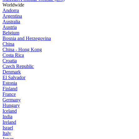
Worldwide
Andorra
Argentina
Australia
Austria
Belgium
Bosnia and Herzegovina
China
China - Hong Kong
Costa Rica
Croatia
Czech Republic
Denmark
El Salvador
Estonia
Finland
France
Germany
Hungary
Iceland
India
Ireland
Israel
Italy
Japan