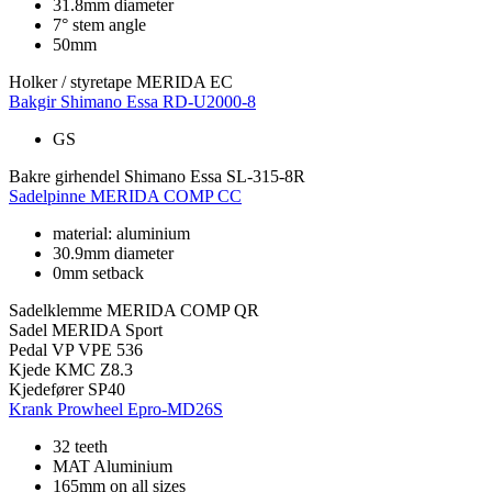
31.8mm diameter
7° stem angle
50mm
Holker / styretape
MERIDA EC
Bakgir
Shimano Essa RD-U2000-8
GS
Bakre girhendel
Shimano Essa SL-315-8R
Sadelpinne
MERIDA COMP CC
material: aluminium
30.9mm diameter
0mm setback
Sadelklemme
MERIDA COMP QR
Sadel
MERIDA Sport
Pedal
VP VPE 536
Kjede
KMC Z8.3
Kjedefører
SP40
Krank
Prowheel Epro-MD26S
32 teeth
MAT Aluminium
165mm on all sizes