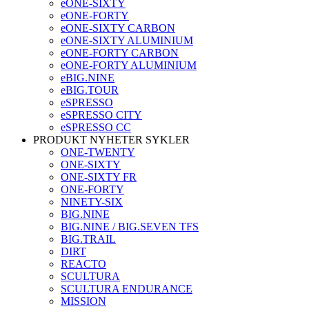
eONE-SIXTY
eONE-FORTY
eONE-SIXTY CARBON
eONE-SIXTY ALUMINIUM
eONE-FORTY CARBON
eONE-FORTY ALUMINIUM
eBIG.NINE
eBIG.TOUR
eSPRESSO
eSPRESSO CITY
eSPRESSO CC
PRODUKT NYHETER SYKLER
ONE-TWENTY
ONE-SIXTY
ONE-SIXTY FR
ONE-FORTY
NINETY-SIX
BIG.NINE
BIG.NINE / BIG.SEVEN TFS
BIG.TRAIL
DIRT
REACTO
SCULTURA
SCULTURA ENDURANCE
MISSION