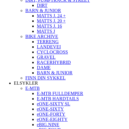
DIRT, PUMPTRACK & STREET
DIRT
BARN & JUNIOR
MATTS J. 24 +
MATTS J. 20 +
MATTS J. 16
MATTS J
BIKE ARCHIVE
TERRENG
LANDEVEI
CYCLOCROSS
GRAVEL
RACERHYBRID
DAME
BARN & JUNIOR
FINN DIN SYKKEL
ELSYKLER
E-MTB
E-MTB FULLDEMPER
E-MTB HARDTAILS
eONE-SIXTY SL
eONE-SIXTY
eONE-FORTY
eONE-EIGHTY
eBIG.NINE