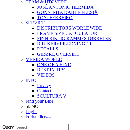
TEAM & UTØVERE
JOSÉ ANTONIO HERMIDA
GUNN-RITA DAHLE FLESJÅ
TONI FERREIRO
SERVICE
DISTRIBUTORS WORLDWIDE
FRAME SIZE CALCULATOR
FINN RIKTIG RAMMESTØRRELSE
BRUKERVEILEDNINGER
RECALLS
GIRØRE OVERSIKT
MERIDA WORLD
ONE OF A KIND
BEST IN TEST
VIDEOS
INFO
Privacy
Contact
SCULTURA V
Find your Bike
nb-NO
Login
Forhandlersøk
Query