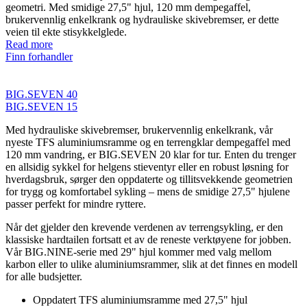
geometri. Med smidige 27,5" hjul, 120 mm dempegaffel,
brukervennlig enkelkrank og hydrauliske skivebremser, er dette
veien til ekte stisykkelglede.
Read more
Finn forhandler
BIG.SEVEN 40
BIG.SEVEN 15
Med hydrauliske skivebremser, brukervennlig enkelkrank, vår
nyeste TFS aluminiumsramme og en terrengklar dempegaffel med
120 mm vandring, er BIG.SEVEN 20 klar for tur. Enten du trenger
en allsidig sykkel for helgens stieventyr eller en robust løsning for
hverdagsbruk, sørger den oppdaterte og tillitsvekkende geometrien
for trygg og komfortabel sykling – mens de smidige 27,5" hjulene
passer perfekt for mindre ryttere.
Når det gjelder den krevende verdenen av terrengsykling, er den
klassiske hardtailen fortsatt et av de reneste verktøyene for jobben.
Vår BIG.NINE-serie med 29" hjul kommer med valg mellom
karbon eller to ulike aluminiumsrammer, slik at det finnes en modell
for alle budsjetter.
Oppdatert TFS aluminiumsramme med 27,5" hjul