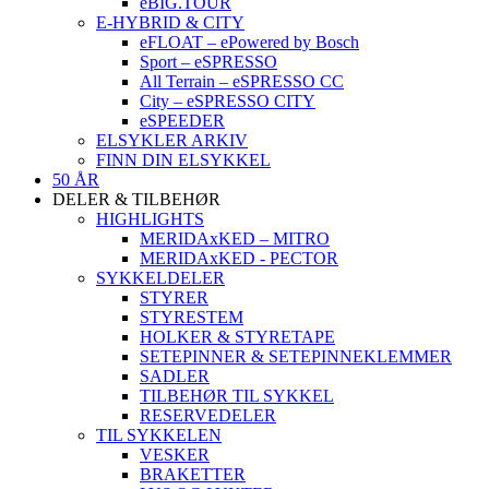
eBIG.TOUR
E-HYBRID & CITY
eFLOAT – ePowered by Bosch
Sport – eSPRESSO
All Terrain – eSPRESSO CC
City – eSPRESSO CITY
eSPEEDER
ELSYKLER ARKIV
FINN DIN ELSYKKEL
50 ÅR
DELER & TILBEHØR
HIGHLIGHTS
MERIDAxKED – MITRO
MERIDAxKED - PECTOR
SYKKELDELER
STYRER
STYRESTEM
HOLKER & STYRETAPE
SETEPINNER & SETEPINNEKLEMMER
SADLER
TILBEHØR TIL SYKKEL
RESERVEDELER
TIL SYKKELEN
VESKER
BRAKETTER