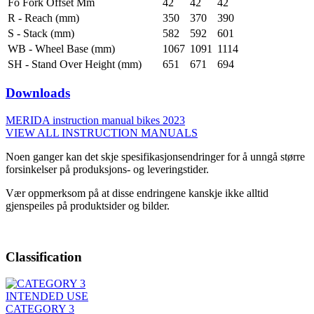
Fo Fork Offset Mm
42
42
42
R - Reach (mm)
350
370
390
S - Stack (mm)
582
592
601
WB - Wheel Base (mm)
1067
1091
1114
SH - Stand Over Height (mm)
651
671
694
Downloads
MERIDA instruction manual bikes 2023
VIEW ALL INSTRUCTION MANUALS
Noen ganger kan det skje spesifikasjonsendringer for å unngå større
forsinkelser på produksjons- og leveringstider.
Vær oppmerksom på at disse endringene kanskje ikke alltid
gjenspeiles på produktsider og bilder.
Classification
INTENDED USE
CATEGORY 3