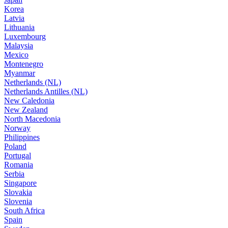
Korea
Latvia
Lithuania
Luxembourg
Malaysia
Mexico
Montenegro
Myanmar
Netherlands (NL)
Netherlands Antilles (NL)
New Caledonia
New Zealand
North Macedonia
Norway
Philippines
Poland
Portugal
Romania
Serbia
Singapore
Slovakia
Slovenia
South Africa
Spain