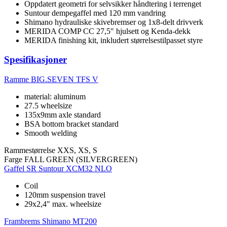
Oppdatert geometri for selvsikker håndtering i terrenget
Suntour dempegaffel med 120 mm vandring
Shimano hydrauliske skivebremser og 1x8-delt drivverk
MERIDA COMP CC 27,5" hjulsett og Kenda-dekk
MERIDA finishing kit, inkludert størrelsestilpasset styre
Spesifikasjoner
Ramme
BIG.SEVEN TFS V
material: aluminum
27.5 wheelsize
135x9mm axle standard
BSA bottom bracket standard
Smooth welding
Rammestørrelse
XXS, XS, S
Farge
FALL GREEN (SILVERGREEN)
Gaffel
SR Suntour XCM32 NLO
Coil
120mm suspension travel
29x2,4" max. wheelsize
Frambrems
Shimano MT200