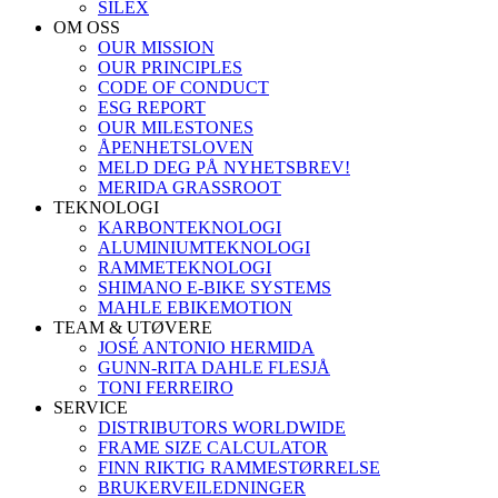
SILEX
OM OSS
OUR MISSION
OUR PRINCIPLES
CODE OF CONDUCT
ESG REPORT
OUR MILESTONES
ÅPENHETSLOVEN
MELD DEG PÅ NYHETSBREV!
MERIDA GRASSROOT
TEKNOLOGI
KARBONTEKNOLOGI
ALUMINIUMTEKNOLOGI
RAMMETEKNOLOGI
SHIMANO E-BIKE SYSTEMS
MAHLE EBIKEMOTION
TEAM & UTØVERE
JOSÉ ANTONIO HERMIDA
GUNN-RITA DAHLE FLESJÅ
TONI FERREIRO
SERVICE
DISTRIBUTORS WORLDWIDE
FRAME SIZE CALCULATOR
FINN RIKTIG RAMMESTØRRELSE
BRUKERVEILEDNINGER