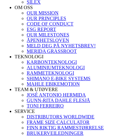
SILEX
OM OSS
OUR MISSION
OUR PRINCIPLES
CODE OF CONDUCT
ESG REPORT
OUR MILESTONES
ÅPENHETSLOVEN
MELD DEG PÅ NYHETSBREV!
MERIDA GRASSROOT
TEKNOLOGI
KARBONTEKNOLOGI
ALUMINIUMTEKNOLOGI
RAMMETEKNOLOGI
SHIMANO E-BIKE SYSTEMS
MAHLE EBIKEMOTION
TEAM & UTØVERE
JOSÉ ANTONIO HERMIDA
GUNN-RITA DAHLE FLESJÅ
TONI FERREIRO
SERVICE
DISTRIBUTORS WORLDWIDE
FRAME SIZE CALCULATOR
FINN RIKTIG RAMMESTØRRELSE
BRUKERVEILEDNINGER