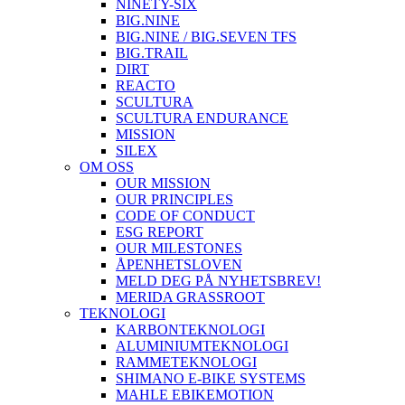
NINETY-SIX
BIG.NINE
BIG.NINE / BIG.SEVEN TFS
BIG.TRAIL
DIRT
REACTO
SCULTURA
SCULTURA ENDURANCE
MISSION
SILEX
OM OSS
OUR MISSION
OUR PRINCIPLES
CODE OF CONDUCT
ESG REPORT
OUR MILESTONES
ÅPENHETSLOVEN
MELD DEG PÅ NYHETSBREV!
MERIDA GRASSROOT
TEKNOLOGI
KARBONTEKNOLOGI
ALUMINIUMTEKNOLOGI
RAMMETEKNOLOGI
SHIMANO E-BIKE SYSTEMS
MAHLE EBIKEMOTION