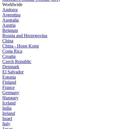
Worldwide
Andorra
Argentina
Australia
Austria
Belgium
Bosnia and Herzegovina
China
China - Hong Kong
Costa Rica
Croatia
Czech Republic
Denmark
El Salvador
Estonia
Finland
France
Germany
Hungary
Iceland
India
Ireland
Israel
Italy
Japan