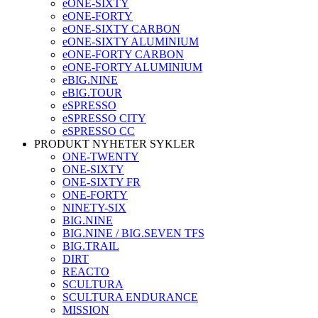
eONE-SIXTY
eONE-FORTY
eONE-SIXTY CARBON
eONE-SIXTY ALUMINIUM
eONE-FORTY CARBON
eONE-FORTY ALUMINIUM
eBIG.NINE
eBIG.TOUR
eSPRESSO
eSPRESSO CITY
eSPRESSO CC
PRODUKT NYHETER SYKLER
ONE-TWENTY
ONE-SIXTY
ONE-SIXTY FR
ONE-FORTY
NINETY-SIX
BIG.NINE
BIG.NINE / BIG.SEVEN TFS
BIG.TRAIL
DIRT
REACTO
SCULTURA
SCULTURA ENDURANCE
MISSION