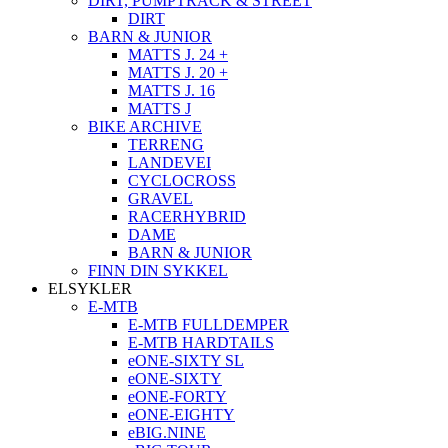
DIRT, PUMPTRACK & STREET
DIRT
BARN & JUNIOR
MATTS J. 24 +
MATTS J. 20 +
MATTS J. 16
MATTS J
BIKE ARCHIVE
TERRENG
LANDEVEI
CYCLOCROSS
GRAVEL
RACERHYBRID
DAME
BARN & JUNIOR
FINN DIN SYKKEL
ELSYKLER
E-MTB
E-MTB FULLDEMPER
E-MTB HARDTAILS
eONE-SIXTY SL
eONE-SIXTY
eONE-FORTY
eONE-EIGHTY
eBIG.NINE