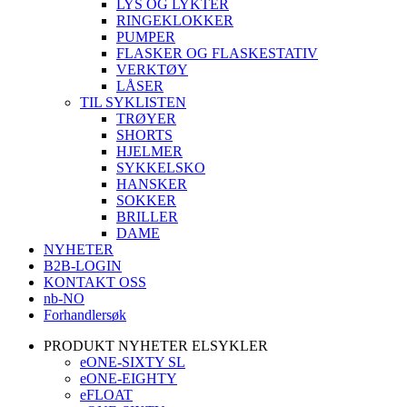
LYS OG LYKTER
RINGEKLOKKER
PUMPER
FLASKER OG FLASKESTATIV
VERKTØY
LÅSER
TIL SYKLISTEN
TRØYER
SHORTS
HJELMER
SYKKELSKO
HANSKER
SOKKER
BRILLER
DAME
NYHETER
B2B-LOGIN
KONTAKT OSS
nb-NO
Forhandlersøk
PRODUKT NYHETER ELSYKLER
eONE-SIXTY SL
eONE-EIGHTY
eFLOAT