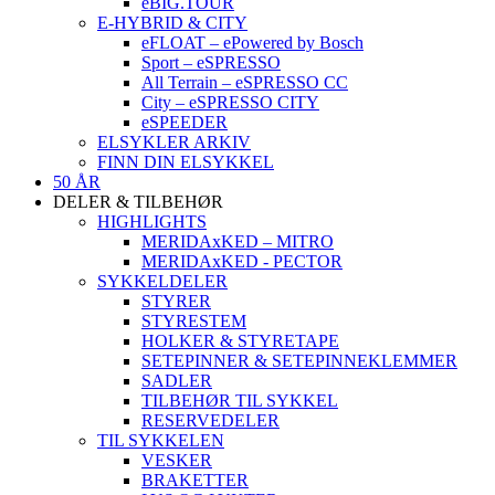
eBIG.TOUR
E-HYBRID & CITY
eFLOAT – ePowered by Bosch
Sport – eSPRESSO
All Terrain – eSPRESSO CC
City – eSPRESSO CITY
eSPEEDER
ELSYKLER ARKIV
FINN DIN ELSYKKEL
50 ÅR
DELER & TILBEHØR
HIGHLIGHTS
MERIDAxKED – MITRO
MERIDAxKED - PECTOR
SYKKELDELER
STYRER
STYRESTEM
HOLKER & STYRETAPE
SETEPINNER & SETEPINNEKLEMMER
SADLER
TILBEHØR TIL SYKKEL
RESERVEDELER
TIL SYKKELEN
VESKER
BRAKETTER