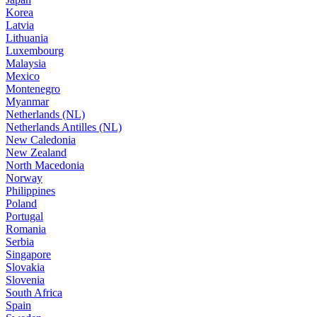
Korea
Latvia
Lithuania
Luxembourg
Malaysia
Mexico
Montenegro
Myanmar
Netherlands (NL)
Netherlands Antilles (NL)
New Caledonia
New Zealand
North Macedonia
Norway
Philippines
Poland
Portugal
Romania
Serbia
Singapore
Slovakia
Slovenia
South Africa
Spain