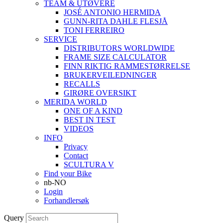
TEAM & UTØVERE
JOSÉ ANTONIO HERMIDA
GUNN-RITA DAHLE FLESJÅ
TONI FERREIRO
SERVICE
DISTRIBUTORS WORLDWIDE
FRAME SIZE CALCULATOR
FINN RIKTIG RAMMESTØRRELSE
BRUKERVEILEDNINGER
RECALLS
GIRØRE OVERSIKT
MERIDA WORLD
ONE OF A KIND
BEST IN TEST
VIDEOS
INFO
Privacy
Contact
SCULTURA V
Find your Bike
nb-NO
Login
Forhandlersøk
Query