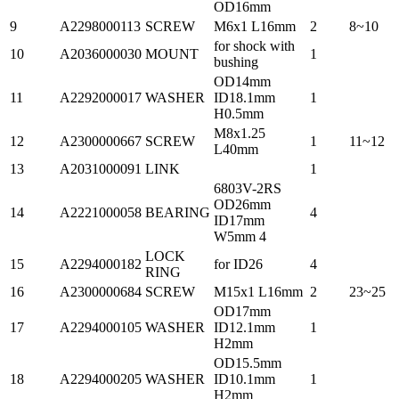
OD16mm
9
A2298000113
SCREW
M6x1 L16mm
2
8~10
for shock with
10
A2036000030
MOUNT
1
bushing
OD14mm
11
A2292000017
WASHER
ID18.1mm
1
H0.5mm
M8x1.25
12
A2300000667
SCREW
1
11~12
L40mm
13
A2031000091
LINK
1
6803V-2RS
OD26mm
14
A2221000058
BEARING
4
ID17mm
W5mm 4
LOCK
15
A2294000182
for ID26
4
RING
16
A2300000684
SCREW
M15x1 L16mm
2
23~25
OD17mm
17
A2294000105
WASHER
ID12.1mm
1
H2mm
OD15.5mm
18
A2294000205
WASHER
ID10.1mm
1
H2mm