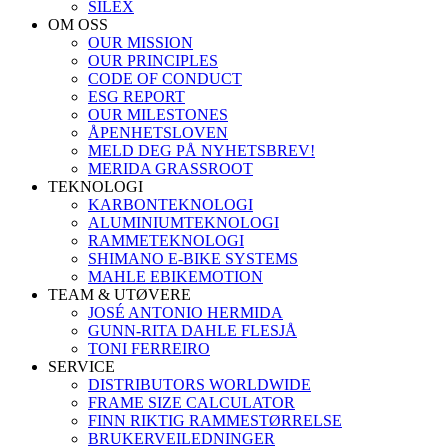
SILEX
OM OSS
OUR MISSION
OUR PRINCIPLES
CODE OF CONDUCT
ESG REPORT
OUR MILESTONES
ÅPENHETSLOVEN
MELD DEG PÅ NYHETSBREV!
MERIDA GRASSROOT
TEKNOLOGI
KARBONTEKNOLOGI
ALUMINIUMTEKNOLOGI
RAMMETEKNOLOGI
SHIMANO E-BIKE SYSTEMS
MAHLE EBIKEMOTION
TEAM & UTØVERE
JOSÉ ANTONIO HERMIDA
GUNN-RITA DAHLE FLESJÅ
TONI FERREIRO
SERVICE
DISTRIBUTORS WORLDWIDE
FRAME SIZE CALCULATOR
FINN RIKTIG RAMMESTØRRELSE
BRUKERVEILEDNINGER