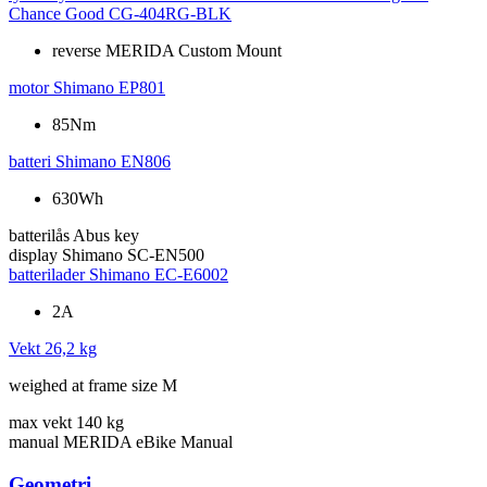
Chance Good CG-404RG-BLK
reverse MERIDA Custom Mount
motor
Shimano EP801
85Nm
batteri
Shimano EN806
630Wh
batterilås
Abus key
display
Shimano SC-EN500
batterilader
Shimano EC-E6002
2A
Vekt
26,2 kg
weighed at frame size M
max vekt
140 kg
manual
MERIDA eBike Manual
Geometri