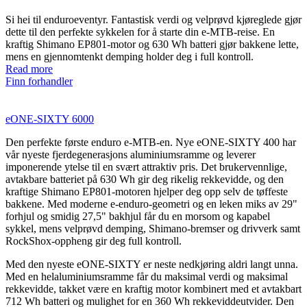
Si hei til enduroeventyr. Fantastisk verdi og velprøvd kjøreglede gjør
dette til den perfekte sykkelen for å starte din e‑MTB-reise. En
kraftig Shimano EP801-motor og 630 Wh batteri gjør bakkene lette,
mens en gjennomtenkt demping holder deg i full kontroll.
Read more
Finn forhandler
eONE-SIXTY 6000
Den perfekte første enduro e‑MTB-en. Nye eONE‑SIXTY 400 har
vår nyeste fjerdegenerasjons aluminiumsramme og leverer
imponerende ytelse til en svært attraktiv pris. Det brukervennlige,
avtakbare batteriet på 630 Wh gir deg rikelig rekkevidde, og den
kraftige Shimano EP801-motoren hjelper deg opp selv de tøffeste
bakkene. Med moderne e‑enduro-geometri og en leken miks av 29"
forhjul og smidig 27,5" bakhjul får du en morsom og kapabel
sykkel, mens velprøvd demping, Shimano-bremser og drivverk samt
RockShox-oppheng gir deg full kontroll.
Med den nyeste eONE‑SIXTY er neste nedkjøring aldri langt unna.
Med en helaluminiumsramme får du maksimal verdi og maksimal
rekkevidde, takket være en kraftig motor kombinert med et avtakbart
712 Wh batteri og mulighet for en 360 Wh rekkeviddeutvider. Den