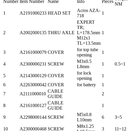
Number
Item Number
Name
Info
Pieces
NM
Acros AZA-
1
A2191000233
HEAD SET
1
718
EXPERT
TR;
2
A2002000135
THRU AXLE
L=178.5mm
1
M12x1
TL=13.5mm
for top tube
3
A2161000079
COVER
1
opening
M3x0.5
4
A2300000231
SCREW
1
0.5~1
L8mm
for lock
5
A2143000129
COVER
1
opening
6
A2263000042
COVER
for battery
1
CABLE
7
A2111000010
2
GUIDE
CABLE
8
A2161000127
1
GUIDE
M5x0.8
9
A2298000144
SCREW
6
3~5
L10mm
M8x1.25
10
A2300000468
SCREW
3
11~12