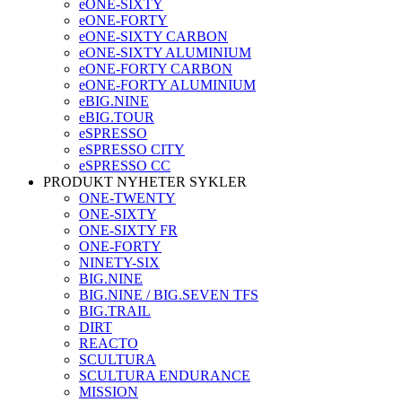
eONE-SIXTY
eONE-FORTY
eONE-SIXTY CARBON
eONE-SIXTY ALUMINIUM
eONE-FORTY CARBON
eONE-FORTY ALUMINIUM
eBIG.NINE
eBIG.TOUR
eSPRESSO
eSPRESSO CITY
eSPRESSO CC
PRODUKT NYHETER SYKLER
ONE-TWENTY
ONE-SIXTY
ONE-SIXTY FR
ONE-FORTY
NINETY-SIX
BIG.NINE
BIG.NINE / BIG.SEVEN TFS
BIG.TRAIL
DIRT
REACTO
SCULTURA
SCULTURA ENDURANCE
MISSION