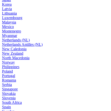
Korea
Latvia
Lithuania
Luxembourg
Malaysia
Mexico
Montenegro
Myanmar
Netherlands (NL)
Netherlands Antilles (NL)
New Caledonia
New Zealand
North Macedonia
Norway
Philippines
Poland
Portugal
Romania
Serbia
Singapore
Slovakia
Slovenia
South Africa
Spain