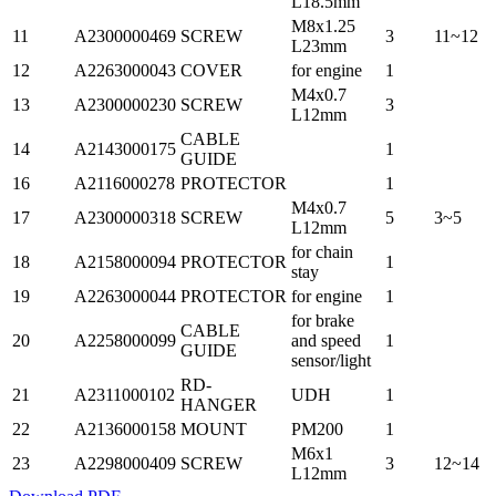
L18.5mm
M8x1.25
11
A2300000469
SCREW
3
11~12
L23mm
12
A2263000043
COVER
for engine
1
M4x0.7
13
A2300000230
SCREW
3
L12mm
CABLE
14
A2143000175
1
GUIDE
16
A2116000278
PROTECTOR
1
M4x0.7
17
A2300000318
SCREW
5
3~5
L12mm
for chain
18
A2158000094
PROTECTOR
1
stay
19
A2263000044
PROTECTOR
for engine
1
for brake
CABLE
20
A2258000099
and speed
1
GUIDE
sensor/light
RD-
21
A2311000102
UDH
1
HANGER
22
A2136000158
MOUNT
PM200
1
M6x1
23
A2298000409
SCREW
3
12~14
L12mm