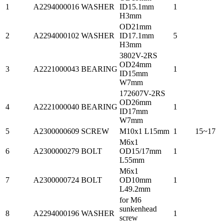
1
A2294000016
WASHER
ID15.1mm
1
H3mm
OD21mm
2
A2294000102
WASHER
ID17.1mm
5
H3mm
3802V-2RS
OD24mm
3
A2221000043
BEARING
1
ID15mm
W7mm
172607V-2RS
OD26mm
4
A2221000040
BEARING
1
ID17mm
W7mm
5
A2300000609
SCREW
M10x1 L15mm
1
15~17
M6x1
6
A2300000279
BOLT
OD15/17mm
1
L55mm
M6x1
7
A2300000724
BOLT
OD10mm
1
L49.2mm
for M6
sunkenhead
8
A2294000196
WASHER
1
screw