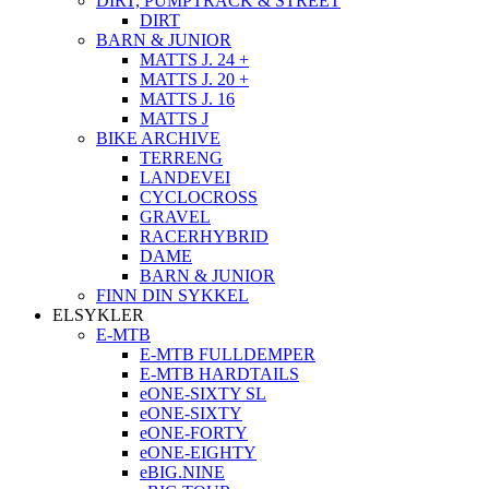
DIRT, PUMPTRACK & STREET
DIRT
BARN & JUNIOR
MATTS J. 24 +
MATTS J. 20 +
MATTS J. 16
MATTS J
BIKE ARCHIVE
TERRENG
LANDEVEI
CYCLOCROSS
GRAVEL
RACERHYBRID
DAME
BARN & JUNIOR
FINN DIN SYKKEL
ELSYKLER
E-MTB
E-MTB FULLDEMPER
E-MTB HARDTAILS
eONE-SIXTY SL
eONE-SIXTY
eONE-FORTY
eONE-EIGHTY
eBIG.NINE