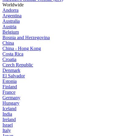
Worldwide
Andorra
Argentina
Australia
Austria
Belgium
Bosnia and Herzegovina
China
China - Hong Kong
Costa Rica
Croatia
Czech Republic
Denmark
El Salvador
Estonia
Finland
France
Germany
Hungary
Iceland
India
Ireland
Israel
Italy
Japan