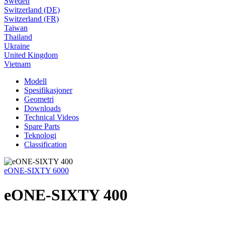
Sweden
Switzerland (DE)
Switzerland (FR)
Taiwan
Thailand
Ukraine
United Kingdom
Vietnam
Modell
Spesifikasjoner
Geometri
Downloads
Technical Videos
Spare Parts
Teknologi
Classification
eONE-SIXTY 6000
eONE-SIXTY 400