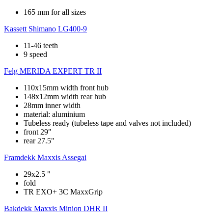
165 mm for all sizes
Kassett
Shimano LG400-9
11-46 teeth
9 speed
Felg
MERIDA EXPERT TR II
110x15mm width front hub
148x12mm width rear hub
28mm inner width
material: aluminium
Tubeless ready (tubeless tape and valves not included)
front 29"
rear 27.5"
Framdekk
Maxxis Assegai
29x2.5 "
fold
TR EXO+ 3C MaxxGrip
Bakdekk
Maxxis Minion DHR II