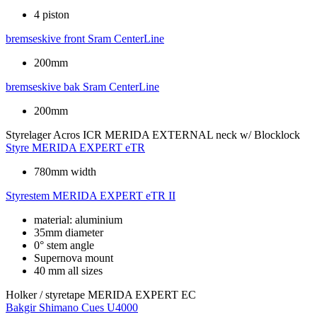
4 piston
bremseskive front
Sram CenterLine
200mm
bremseskive bak
Sram CenterLine
200mm
Styrelager
Acros ICR MERIDA EXTERNAL neck w/ Blocklock
Styre
MERIDA EXPERT eTR
780mm width
Styrestem
MERIDA EXPERT eTR II
material: aluminium
35mm diameter
0° stem angle
Supernova mount
40 mm all sizes
Holker / styretape
MERIDA EXPERT EC
Bakgir
Shimano Cues U4000