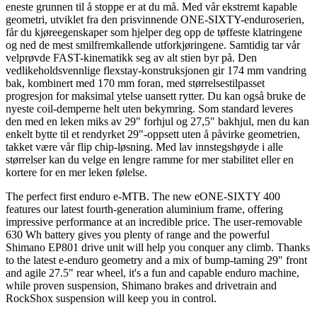
eneste grunnen til å stoppe er at du må. Med vår ekstremt kapable
geometri, utviklet fra den prisvinnende ONE‑SIXTY-enduroserien,
får du kjøreegenskaper som hjelper deg opp de tøffeste klatringene
og ned de mest smilfremkallende utforkjøringene. Samtidig tar vår
velprøvde FAST-kinematikk seg av alt stien byr på. Den
vedlikeholdsvennlige flexstay-konstruksjonen gir 174 mm vandring
bak, kombinert med 170 mm foran, med størrelsestilpasset
progresjon for maksimal ytelse uansett rytter. Du kan også bruke de
nyeste coil-demperne helt uten bekymring. Som standard leveres
den med en leken miks av 29" forhjul og 27,5" bakhjul, men du kan
enkelt bytte til et rendyrket 29"-oppsett uten å påvirke geometrien,
takket være vår flip chip-løsning. Med lav innstegshøyde i alle
størrelser kan du velge en lengre ramme for mer stabilitet eller en
kortere for en mer leken følelse.
The perfect first enduro e-MTB. The new eONE-SIXTY 400
features our latest fourth-generation aluminium frame, offering
impressive performance at an incredible price. The user-removable
630 Wh battery gives you plenty of range and the powerful
Shimano EP801 drive unit will help you conquer any climb. Thanks
to the latest e-enduro geometry and a mix of bump-taming 29" front
and agile 27.5" rear wheel, it's a fun and capable enduro machine,
while proven suspension, Shimano brakes and drivetrain and
RockShox suspension will keep you in control.