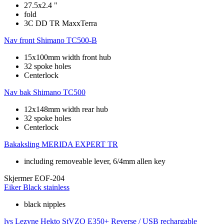
27.5x2.4 "
fold
3C DD TR MaxxTerra
Nav front
Shimano TC500-B
15x100mm width front hub
32 spoke holes
Centerlock
Nav bak
Shimano TC500
12x148mm width rear hub
32 spoke holes
Centerlock
Bakaksling
MERIDA EXPERT TR
including removeable lever, 6/4mm allen key
Skjermer
EOF-204
Eiker
Black stainless
black nipples
lys
Lezyne Hekto StVZO E350+ Reverse / USB rechargable