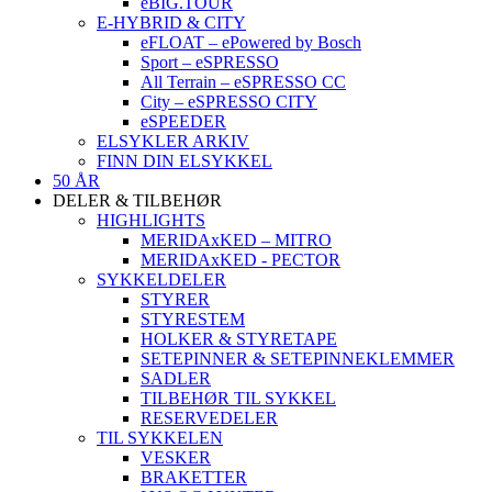
eBIG.TOUR
E-HYBRID & CITY
eFLOAT – ePowered by Bosch
Sport – eSPRESSO
All Terrain – eSPRESSO CC
City – eSPRESSO CITY
eSPEEDER
ELSYKLER ARKIV
FINN DIN ELSYKKEL
50 ÅR
DELER & TILBEHØR
HIGHLIGHTS
MERIDAxKED – MITRO
MERIDAxKED - PECTOR
SYKKELDELER
STYRER
STYRESTEM
HOLKER & STYRETAPE
SETEPINNER & SETEPINNEKLEMMER
SADLER
TILBEHØR TIL SYKKEL
RESERVEDELER
TIL SYKKELEN
VESKER
BRAKETTER