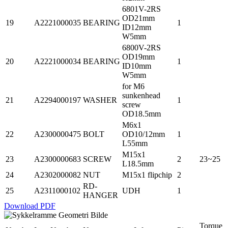
6801V-2RS
OD21mm
19
A2221000035
BEARING
1
ID12mm
W5mm
6800V-2RS
OD19mm
20
A2221000034
BEARING
1
ID10mm
W5mm
for M6
sunkenhead
21
A2294000197
WASHER
1
screw
OD18.5mm
M6x1
22
A2300000475
BOLT
OD10/12mm
1
L55mm
M15x1
23
A2300000683
SCREW
2
23~25
L18.5mm
24
A2302000082
NUT
M15x1 flipchip
2
RD-
25
A2311000102
UDH
1
HANGER
Download PDF
Torque