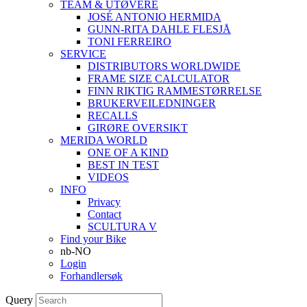
TEAM & UTØVERE
JOSÉ ANTONIO HERMIDA
GUNN-RITA DAHLE FLESJÅ
TONI FERREIRO
SERVICE
DISTRIBUTORS WORLDWIDE
FRAME SIZE CALCULATOR
FINN RIKTIG RAMMESTØRRELSE
BRUKERVEILEDNINGER
RECALLS
GIRØRE OVERSIKT
MERIDA WORLD
ONE OF A KIND
BEST IN TEST
VIDEOS
INFO
Privacy
Contact
SCULTURA V
Find your Bike
nb-NO
Login
Forhandlersøk
Query