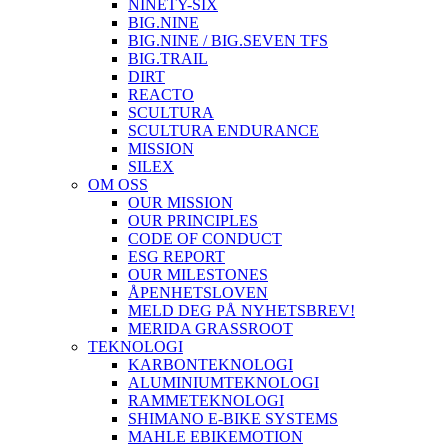
NINETY-SIX
BIG.NINE
BIG.NINE / BIG.SEVEN TFS
BIG.TRAIL
DIRT
REACTO
SCULTURA
SCULTURA ENDURANCE
MISSION
SILEX
OM OSS
OUR MISSION
OUR PRINCIPLES
CODE OF CONDUCT
ESG REPORT
OUR MILESTONES
ÅPENHETSLOVEN
MELD DEG PÅ NYHETSBREV!
MERIDA GRASSROOT
TEKNOLOGI
KARBONTEKNOLOGI
ALUMINIUMTEKNOLOGI
RAMMETEKNOLOGI
SHIMANO E-BIKE SYSTEMS
MAHLE EBIKEMOTION