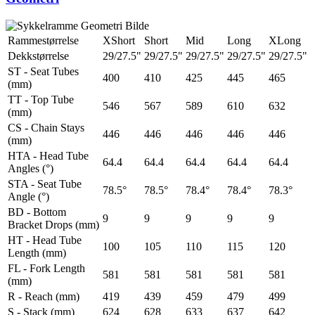
Rammestørrelse
XShort
Short
Mid
Long
XLong
Dekkstørrelse
29/27.5"
29/27.5"
29/27.5"
29/27.5"
29/27.5"
ST - Seat Tubes
400
410
425
445
465
(mm)
TT - Top Tube
546
567
589
610
632
(mm)
CS - Chain Stays
446
446
446
446
446
(mm)
HTA - Head Tube
64.4
64.4
64.4
64.4
64.4
Angles (°)
STA - Seat Tube
78.5°
78.5°
78.4°
78.4°
78.3°
Angle (°)
BD - Bottom
9
9
9
9
9
Bracket Drops (mm)
HT - Head Tube
100
105
110
115
120
Length (mm)
FL - Fork Length
581
581
581
581
581
(mm)
R - Reach (mm)
419
439
459
479
499
S - Stack (mm)
624
628
633
637
642