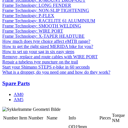
Frame Technology: K-MOUNT DROP-OUT
Frame Technology: LONG FENDER
Frame Technology: NON-SLIP TIGHTENING
Frame Technology: P-FLEX
Frame Technology: RACELITE 61 ALUMINIUM
Frame Technology: SMOOTH WELDING
Frame Technology: WIRE PORT
Frame Technology: X-TAPER HEADTUBE
How much does tyre choice affect eMTB range?
How to get the right sized MERIDA bike for you?
How to set up your sag in six easy steps
Remove, replace and route cables with WIRE PORT
Repair a tubeless tyre puncture on the trail
Start your Shimano STEPS e-bike in 60 seconds
What is a dropper, do you need one and how do they work?
Spare Parts
AM0
AM5
Torque
Number
Item Number
Name
Info
Pieces
NM
OD19mm