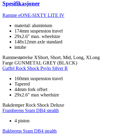
Spesifikasjoner
Ramme
eONE-SIXTY LITE IV
material: aluminium
174mm suspension travel
29x2.6" max. wheelsize
148x12mm axle standard
intube
Rammestørrelse
XShort, Short, Mid, Long, XLong
Farge
GUNMETAL GREY (BLACK)
Gaffel
Rock Shock Psylo Silver R
160mm suspension travel
Tapered
44mm fork offset
29x2.6" max wheelsize
Bakdemper
Rock Shock Deluxe
Frambrems
Sram DB4 stealth
4 piston
Bakbrems
Sram DB4 stealth