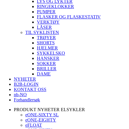
LYS OG LYKTER
RINGEKLOKKER
PUMPER
FLASKER OG FLASKESTATIV
VERKTØY
LÅSER
TIL SYKLISTEN
TRØYER
SHORTS
HJELMER
SYKKELSKO
HANSKER
SOKKER
BRILLER
DAME
NYHETER
B2B-LOGIN
KONTAKT OSS
nb-NO
Forhandlersøk
PRODUKT NYHETER ELSYKLER
eONE-SIXTY SL
eONE-EIGHTY
eFLOAT