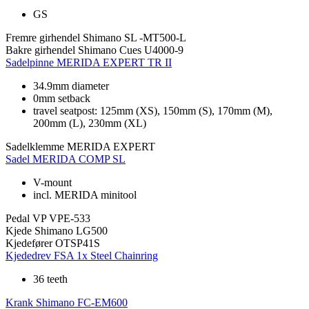
GS
Fremre girhendel
Shimano SL -MT500-L
Bakre girhendel
Shimano Cues U4000-9
Sadelpinne
MERIDA EXPERT TR II
34.9mm diameter
0mm setback
travel seatpost: 125mm (XS), 150mm (S), 170mm (M),
200mm (L), 230mm (XL)
Sadelklemme
MERIDA EXPERT
Sadel
MERIDA COMP SL
V-mount
incl. MERIDA minitool
Pedal
VP VPE-533
Kjede
Shimano LG500
Kjedefører
OTSP41S
Kjededrev
FSA 1x Steel Chainring
36 teeth
Krank
Shimano FC-EM600