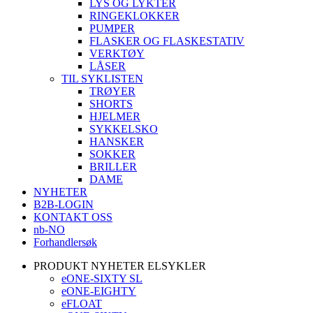
LYS OG LYKTER
RINGEKLOKKER
PUMPER
FLASKER OG FLASKESTATIV
VERKTØY
LÅSER
TIL SYKLISTEN
TRØYER
SHORTS
HJELMER
SYKKELSKO
HANSKER
SOKKER
BRILLER
DAME
NYHETER
B2B-LOGIN
KONTAKT OSS
nb-NO
Forhandlersøk
PRODUKT NYHETER ELSYKLER
eONE-SIXTY SL
eONE-EIGHTY
eFLOAT