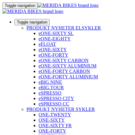
Toggle navigation
Toggle navigation
PRODUKT NYHETER ELSYKLER
eONE-SIXTY SL
eONE-EIGHTY
eFLOAT
eONE-SIXTY
eONE-FORTY
eONE-SIXTY CARBON
eONE-SIXTY ALUMINIUM
eONE-FORTY CARBON
eONE-FORTY ALUMINIUM
eBIG.NINE
eBIG.TOUR
eSPRESSO
eSPRESSO CITY
eSPRESSO CC
PRODUKT NYHETER SYKLER
ONE-TWENTY
ONE-SIXTY
ONE-SIXTY FR
ONE-FORTY