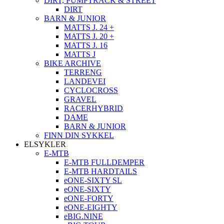
DIRT, PUMPTRACK & STREET
DIRT
BARN & JUNIOR
MATTS J. 24 +
MATTS J. 20 +
MATTS J. 16
MATTS J
BIKE ARCHIVE
TERRENG
LANDEVEI
CYCLOCROSS
GRAVEL
RACERHYBRID
DAME
BARN & JUNIOR
FINN DIN SYKKEL
ELSYKLER
E-MTB
E-MTB FULLDEMPER
E-MTB HARDTAILS
eONE-SIXTY SL
eONE-SIXTY
eONE-FORTY
eONE-EIGHTY
eBIG.NINE