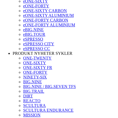
eONE-SIXTY
eONE-FORTY
eONE-SIXTY CARBON
eONE-SIXTY ALUMINIUM
eONE-FORTY CARBON
eONE-FORTY ALUMINIUM
eBIG.NINE
eBIG.TOUR
eSPRESSO
eSPRESSO CITY
eSPRESSO CC
PRODUKT NYHETER SYKLER
ONE-TWENTY
ONE-SIXTY
ONE-SIXTY FR
ONE-FORTY
NINETY-SIX
BIG.NINE
BIG.NINE / BIG.SEVEN TFS
BIG.TRAIL
DIRT
REACTO
SCULTURA
SCULTURA ENDURANCE
MISSION