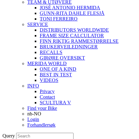
TEAM & UTØVERE
JOSÉ ANTONIO HERMIDA
GUNN-RITA DAHLE FLESJÅ
TONI FERREIRO
SERVICE
DISTRIBUTORS WORLDWIDE
FRAME SIZE CALCULATOR
FINN RIKTIG RAMMESTØRRELSE
BRUKERVEILEDNINGER
RECALLS
GIRØRE OVERSIKT
MERIDA WORLD
ONE OF A KIND
BEST IN TEST
VIDEOS
INFO
Privacy
Contact
SCULTURA V
Find your Bike
nb-NO
Login
Forhandlersøk
Query