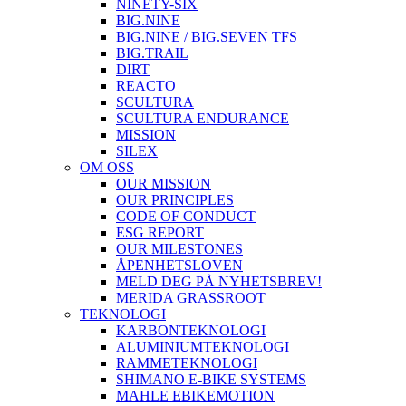
NINETY-SIX
BIG.NINE
BIG.NINE / BIG.SEVEN TFS
BIG.TRAIL
DIRT
REACTO
SCULTURA
SCULTURA ENDURANCE
MISSION
SILEX
OM OSS
OUR MISSION
OUR PRINCIPLES
CODE OF CONDUCT
ESG REPORT
OUR MILESTONES
ÅPENHETSLOVEN
MELD DEG PÅ NYHETSBREV!
MERIDA GRASSROOT
TEKNOLOGI
KARBONTEKNOLOGI
ALUMINIUMTEKNOLOGI
RAMMETEKNOLOGI
SHIMANO E-BIKE SYSTEMS
MAHLE EBIKEMOTION