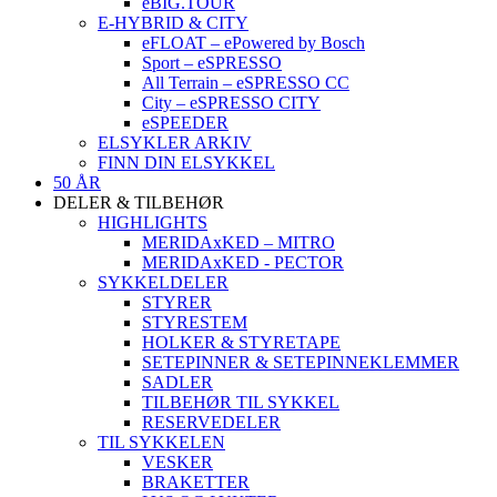
eBIG.TOUR
E-HYBRID & CITY
eFLOAT – ePowered by Bosch
Sport – eSPRESSO
All Terrain – eSPRESSO CC
City – eSPRESSO CITY
eSPEEDER
ELSYKLER ARKIV
FINN DIN ELSYKKEL
50 ÅR
DELER & TILBEHØR
HIGHLIGHTS
MERIDAxKED – MITRO
MERIDAxKED - PECTOR
SYKKELDELER
STYRER
STYRESTEM
HOLKER & STYRETAPE
SETEPINNER & SETEPINNEKLEMMER
SADLER
TILBEHØR TIL SYKKEL
RESERVEDELER
TIL SYKKELEN
VESKER
BRAKETTER