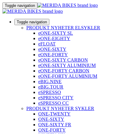
Toggle navigation
Toggle navigation
PRODUKT NYHETER ELSYKLER
eONE-SIXTY SL
eONE-EIGHTY
eFLOAT
eONE-SIXTY
eONE-FORTY
eONE-SIXTY CARBON
eONE-SIXTY ALUMINIUM
eONE-FORTY CARBON
eONE-FORTY ALUMINIUM
eBIG.NINE
eBIG.TOUR
eSPRESSO
eSPRESSO CITY
eSPRESSO CC
PRODUKT NYHETER SYKLER
ONE-TWENTY
ONE-SIXTY
ONE-SIXTY FR
ONE-FORTY