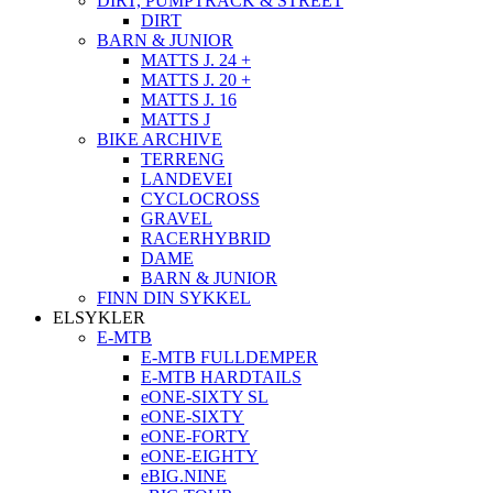
DIRT, PUMPTRACK & STREET
DIRT
BARN & JUNIOR
MATTS J. 24 +
MATTS J. 20 +
MATTS J. 16
MATTS J
BIKE ARCHIVE
TERRENG
LANDEVEI
CYCLOCROSS
GRAVEL
RACERHYBRID
DAME
BARN & JUNIOR
FINN DIN SYKKEL
ELSYKLER
E-MTB
E-MTB FULLDEMPER
E-MTB HARDTAILS
eONE-SIXTY SL
eONE-SIXTY
eONE-FORTY
eONE-EIGHTY
eBIG.NINE