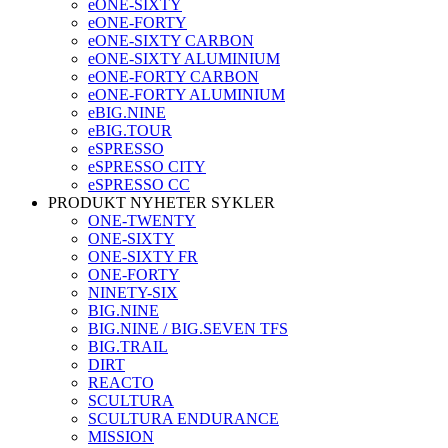
eONE-SIXTY
eONE-FORTY
eONE-SIXTY CARBON
eONE-SIXTY ALUMINIUM
eONE-FORTY CARBON
eONE-FORTY ALUMINIUM
eBIG.NINE
eBIG.TOUR
eSPRESSO
eSPRESSO CITY
eSPRESSO CC
PRODUKT NYHETER SYKLER
ONE-TWENTY
ONE-SIXTY
ONE-SIXTY FR
ONE-FORTY
NINETY-SIX
BIG.NINE
BIG.NINE / BIG.SEVEN TFS
BIG.TRAIL
DIRT
REACTO
SCULTURA
SCULTURA ENDURANCE
MISSION