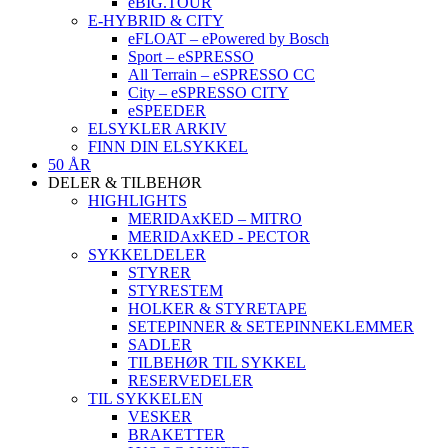
eBIG.TOUR
E-HYBRID & CITY
eFLOAT – ePowered by Bosch
Sport – eSPRESSO
All Terrain – eSPRESSO CC
City – eSPRESSO CITY
eSPEEDER
ELSYKLER ARKIV
FINN DIN ELSYKKEL
50 ÅR
DELER & TILBEHØR
HIGHLIGHTS
MERIDAxKED – MITRO
MERIDAxKED - PECTOR
SYKKELDELER
STYRER
STYRESTEM
HOLKER & STYRETAPE
SETEPINNER & SETEPINNEKLEMMER
SADLER
TILBEHØR TIL SYKKEL
RESERVEDELER
TIL SYKKELEN
VESKER
BRAKETTER