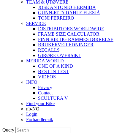
TEAM & UTØVERE
JOSÉ ANTONIO HERMIDA
GUNN-RITA DAHLE FLESJÅ
TONI FERREIRO
SERVICE
DISTRIBUTORS WORLDWIDE
FRAME SIZE CALCULATOR
FINN RIKTIG RAMMESTØRRELSE
BRUKERVEILEDNINGER
RECALLS
GIRØRE OVERSIKT
MERIDA WORLD
ONE OF A KIND
BEST IN TEST
VIDEOS
INFO
Privacy
Contact
SCULTURA V
Find your Bike
nb-NO
Login
Forhandlersøk
Query