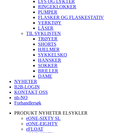
LYS OG LYKTER
RINGEKLOKKER
PUMPER
FLASKER OG FLASKESTATIV
VERKTØY
LÅSER
TIL SYKLISTEN
TRØYER
SHORTS
HJELMER
SYKKELSKO
HANSKER
SOKKER
BRILLER
DAME
NYHETER
B2B-LOGIN
KONTAKT OSS
nb-NO
Forhandlersøk
PRODUKT NYHETER ELSYKLER
eONE-SIXTY SL
eONE-EIGHTY
eFLOAT