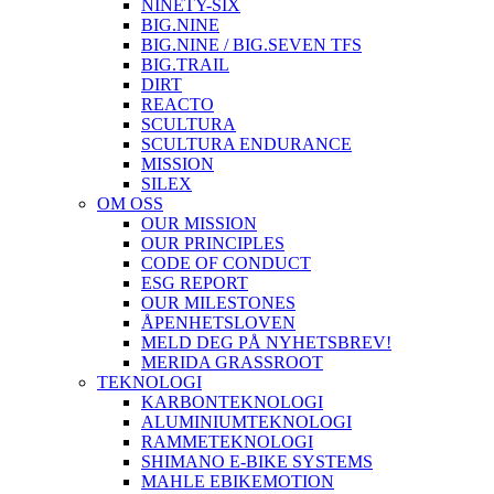
NINETY-SIX
BIG.NINE
BIG.NINE / BIG.SEVEN TFS
BIG.TRAIL
DIRT
REACTO
SCULTURA
SCULTURA ENDURANCE
MISSION
SILEX
OM OSS
OUR MISSION
OUR PRINCIPLES
CODE OF CONDUCT
ESG REPORT
OUR MILESTONES
ÅPENHETSLOVEN
MELD DEG PÅ NYHETSBREV!
MERIDA GRASSROOT
TEKNOLOGI
KARBONTEKNOLOGI
ALUMINIUMTEKNOLOGI
RAMMETEKNOLOGI
SHIMANO E-BIKE SYSTEMS
MAHLE EBIKEMOTION