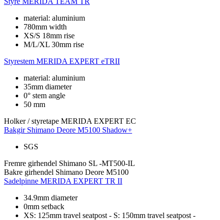
Styre
MERIDA TEAM TR
material: aluminium
780mm width
XS/S 18mm rise
M/L/XL 30mm rise
Styrestem
MERIDA EXPERT eTRII
material: aluminium
35mm diameter
0° stem angle
50 mm
Holker / styretape
MERIDA EXPERT EC
Bakgir
Shimano Deore M5100 Shadow+
SGS
Fremre girhendel
Shimano SL -MT500-IL
Bakre girhendel
Shimano Deore M5100
Sadelpinne
MERIDA EXPERT TR II
34.9mm diameter
0mm setback
XS: 125mm travel seatpost - S: 150mm travel seatpost -