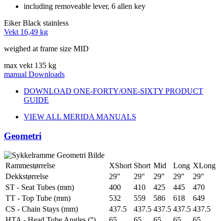
including removeable lever, 6 allen key
Eiker
Black stainless
Vekt
16,49 kg
weighed at frame size MID
max vekt
135 kg
manual
Downloads
DOWNLOAD ONE-FORTY/ONE-SIXTY PRODUCT
GUIDE
VIEW ALL MERIDA MANUALS
Geometri
Rammestørrelse
XShort
Short
Mid
Long
XLong
Dekkstørrelse
29"
29"
29"
29"
29"
ST - Seat Tubes (mm)
400
410
425
445
470
TT - Top Tube (mm)
532
559
586
618
649
CS - Chain Stays (mm)
437.5
437.5
437.5
437.5
437.5
HTA - Head Tube Angles (°)
65
65
65
65
65