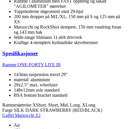
Ramme i aluminium med FAST oppheng og såkalt
"AGILOMETER" størrelser
Toppmoderne stigeometri med 29-hjul
200 mm dropper på M/L/XL, 150 mm på S og 125 mm på
XS
Marzocchi og RockShox dempere, 150 mm vandring foran
og 143 mm bak
Wide-range Shimano 11-delt drivverk
Kraftige 4-stemplers hydrauliske skivebremser
Spesifikasjoner
Ramme
ONE-FORTY LITE III
143mm suspension travel 29"
material: aluminium
29x2.5" max. wheelsize
148x12mm axle standard
BSA bottom bracket standard
Rammestørrelse
XShort, Short, Mid, Long, XLong
Farge
SILK DARK STRAWBERRY (RED/BLACK)
Gaffel
Marzocchi Z2
Air