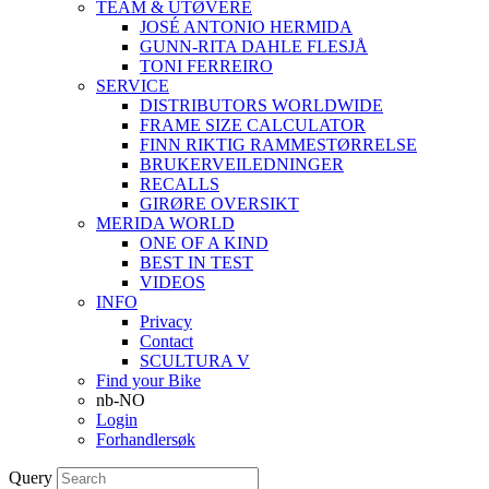
TEAM & UTØVERE
JOSÉ ANTONIO HERMIDA
GUNN-RITA DAHLE FLESJÅ
TONI FERREIRO
SERVICE
DISTRIBUTORS WORLDWIDE
FRAME SIZE CALCULATOR
FINN RIKTIG RAMMESTØRRELSE
BRUKERVEILEDNINGER
RECALLS
GIRØRE OVERSIKT
MERIDA WORLD
ONE OF A KIND
BEST IN TEST
VIDEOS
INFO
Privacy
Contact
SCULTURA V
Find your Bike
nb-NO
Login
Forhandlersøk
Query