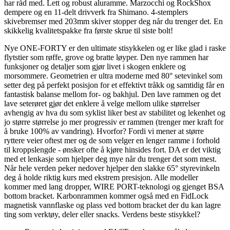
har råd med. Lett og robust aluramme. Marzocchi og RockShox
dempere og en 11-delt drivverk fra Shimano. 4-stemplers
skivebremser med 203mm skiver stopper deg når du trenger det. En
skikkelig kvalitetspakke fra første skrue til siste bolt!
Nye ONE-FORTY er den ultimate stisykkelen og er like glad i raske
flytstier som røffe, grove og bratte løyper. Den nye rammen har
funksjoner og detaljer som gjør livet i skogen enklere og
morsommere. Geometrien er ultra moderne med 80° setevinkel som
setter deg på perfekt posisjon for et effektivt tråkk og samtidig får en
fantastisk balanse mellom for- og bakhjul. Den lave rammen og det
lave seterøret gjør det enklere å velge mellom ulike størrelser
avhengig av hva du som syklist liker best av stabilitet og lekenhet og
jo større størrelse jo mer progressiv er rammen (trenger mer kraft for
å bruke 100% av vandring). Hvorfor? Fordi vi mener at større
ryttere veier oftest mer og de som velger en lenger ramme i forhold
til kroppslengde - ønsker ofte å kjøre hinsides fort. DA er det viktig
med et lenkasje som hjelper deg mye når du trenger det som mest.
Når hele verden peker nedover hjelper den slakke 65° styrevinkeln
deg å holde riktig kurs med ekstrem presisjon. Alle modeller
kommer med lang dropper, WIRE PORT-teknologi og gjenget BSA
bottom bracket. Karbonrammen kommer også med en FidLock
magnetisk vannflaske og plass ved bottom bracket der du kan lagre
ting som verktøy, deler eller snacks. Verdens beste stisykkel?