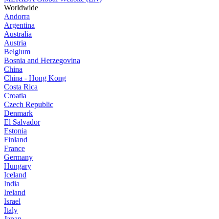
Worldwide
Andorra
Argentina
Australia
Austria
Belgium
Bosnia and Herzegovina
China
China - Hong Kong
Costa Rica
Croatia
Czech Republic
Denmark
El Salvador
Estonia
Finland
France
Germany
Hungary
Iceland
India
Ireland
Israel
Italy
Japan