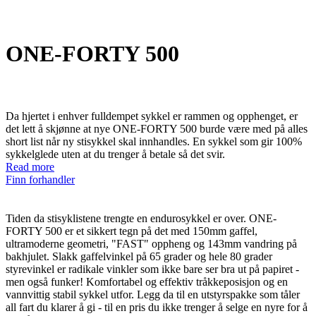
ONE-FORTY 500
Da hjertet i enhver fulldempet sykkel er rammen og opphenget, er
det lett å skjønne at nye ONE-FORTY 500 burde være med på alles
short list når ny stisykkel skal innhandles. En sykkel som gir 100%
sykkelglede uten at du trenger å betale så det svir.
Read more
Finn forhandler
Tiden da stisyklistene trengte en endurosykkel er over. ONE-
FORTY 500 er et sikkert tegn på det med 150mm gaffel,
ultramoderne geometri, "FAST" oppheng og 143mm vandring på
bakhjulet. Slakk gaffelvinkel på 65 grader og hele 80 grader
styrevinkel er radikale vinkler som ikke bare ser bra ut på papiret -
men også funker! Komfortabel og effektiv tråkkeposisjon og en
vannvittig stabil sykkel utfor. Legg da til en utstyrspakke som tåler
all fart du klarer å gi - til en pris du ikke trenger å selge en nyre for å