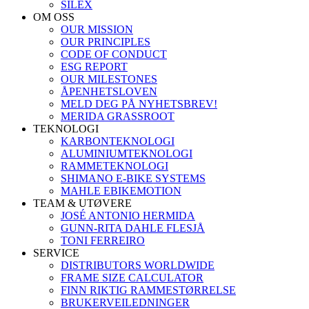
SILEX
OM OSS
OUR MISSION
OUR PRINCIPLES
CODE OF CONDUCT
ESG REPORT
OUR MILESTONES
ÅPENHETSLOVEN
MELD DEG PÅ NYHETSBREV!
MERIDA GRASSROOT
TEKNOLOGI
KARBONTEKNOLOGI
ALUMINIUMTEKNOLOGI
RAMMETEKNOLOGI
SHIMANO E-BIKE SYSTEMS
MAHLE EBIKEMOTION
TEAM & UTØVERE
JOSÉ ANTONIO HERMIDA
GUNN-RITA DAHLE FLESJÅ
TONI FERREIRO
SERVICE
DISTRIBUTORS WORLDWIDE
FRAME SIZE CALCULATOR
FINN RIKTIG RAMMESTØRRELSE
BRUKERVEILEDNINGER