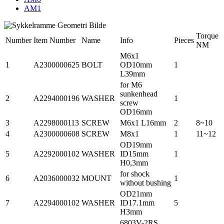
AM1
Torque
Number
Item Number
Name
Info
Pieces
NM
M6x1
1
A2300000625
BOLT
OD10mm
1
L39mm
for M6
sunkenhead
2
A2294000196
WASHER
1
screw
OD16mm
3
A2298000113
SCREW
M6x1 L16mm
2
8~10
4
A2300000608
SCREW
M8x1
1
11~12
OD19mm
5
A2292000102
WASHER
ID15mm
1
H0,3mm
for shock
6
A2036000032
MOUNT
1
without bushing
OD21mm
7
A2294000102
WASHER
ID17.1mm
5
H3mm
6803V-2RS