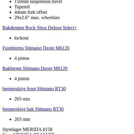
150mm suspension travel
Tapered
44mm fork offset
29x2.6" max. wheelsize
Bakdemper
Rock Shox Deluxe Select+
lockout
Frambrems
Shimano Deore M6120
4 piston
Bakbrems
Shimano Deore M6120
4 piston
bremseskive front
Shimano RT30
203 mm
bremseskive bak
Shimano RT30
203 mm
Styrelager
MERIDA 8158