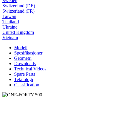
Sweden
Switzerland (DE)
Switzerland (FR)
Taiwan
Thailand
Ukraine
United Kingdom
Vietnam
Modell
Spesifikasjoner
Geometri
Downloads
Technical Videos
Spare Parts
Teknologi
Classification