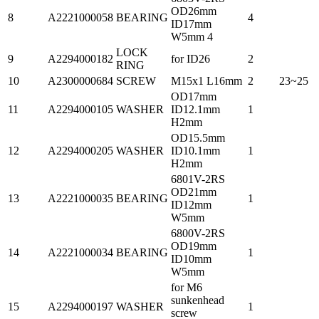
OD26mm
8
A2221000058
BEARING
4
ID17mm
W5mm 4
LOCK
9
A2294000182
for ID26
2
RING
10
A2300000684
SCREW
M15x1 L16mm
2
23~25
OD17mm
11
A2294000105
WASHER
ID12.1mm
1
H2mm
OD15.5mm
12
A2294000205
WASHER
ID10.1mm
1
H2mm
6801V-2RS
OD21mm
13
A2221000035
BEARING
1
ID12mm
W5mm
6800V-2RS
OD19mm
14
A2221000034
BEARING
1
ID10mm
W5mm
for M6
sunkenhead
15
A2294000197
WASHER
1
screw