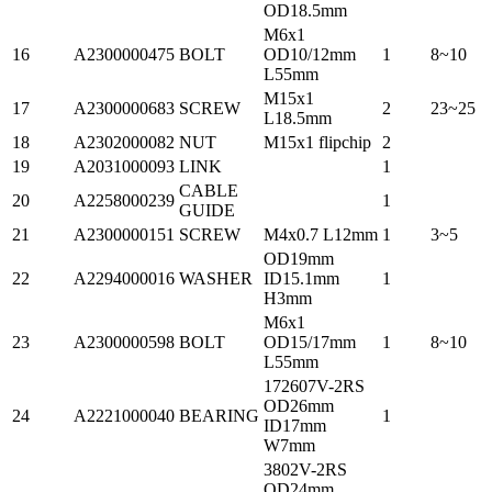
OD18.5mm
M6x1
16
A2300000475
BOLT
OD10/12mm
1
8~10
L55mm
M15x1
17
A2300000683
SCREW
2
23~25
L18.5mm
18
A2302000082
NUT
M15x1 flipchip
2
19
A2031000093
LINK
1
CABLE
20
A2258000239
1
GUIDE
21
A2300000151
SCREW
M4x0.7 L12mm
1
3~5
OD19mm
22
A2294000016
WASHER
ID15.1mm
1
H3mm
M6x1
23
A2300000598
BOLT
OD15/17mm
1
8~10
L55mm
172607V-2RS
OD26mm
24
A2221000040
BEARING
1
ID17mm
W7mm
3802V-2RS
OD24mm