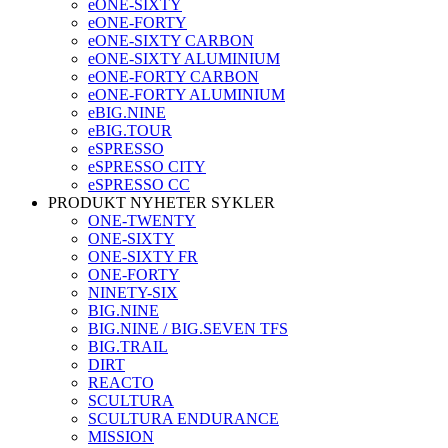
eONE-SIXTY
eONE-FORTY
eONE-SIXTY CARBON
eONE-SIXTY ALUMINIUM
eONE-FORTY CARBON
eONE-FORTY ALUMINIUM
eBIG.NINE
eBIG.TOUR
eSPRESSO
eSPRESSO CITY
eSPRESSO CC
PRODUKT NYHETER SYKLER
ONE-TWENTY
ONE-SIXTY
ONE-SIXTY FR
ONE-FORTY
NINETY-SIX
BIG.NINE
BIG.NINE / BIG.SEVEN TFS
BIG.TRAIL
DIRT
REACTO
SCULTURA
SCULTURA ENDURANCE
MISSION