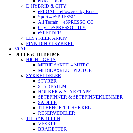
eBIG.TOUR
E-HYBRID & CITY
eFLOAT – ePowered by Bosch
Sport – eSPRESSO
All Terrain – eSPRESSO CC
City – eSPRESSO CITY
eSPEEDER
ELSYKLER ARKIV
FINN DIN ELSYKKEL
50 ÅR
DELER & TILBEHØR
HIGHLIGHTS
MERIDAxKED – MITRO
MERIDAxKED - PECTOR
SYKKELDELER
STYRER
STYRESTEM
HOLKER & STYRETAPE
SETEPINNER & SETEPINNEKLEMMER
SADLER
TILBEHØR TIL SYKKEL
RESERVEDELER
TIL SYKKELEN
VESKER
BRAKETTER