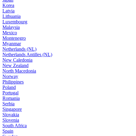
Korea
Latvia
Lithuania
Luxembourg
Malaysia
Mexico
Montenegro
Myanmar
Netherlands (NL)
Netherlands Antilles (NL)
New Caledonia
New Zealand
North Macedonia
Norway
Philippines
Poland
Portugal
Romania
Serbia
Singapore
Slovakia
Slovenia
South Africa
Spain