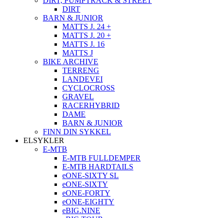
DIRT, PUMPTRACK & STREET
DIRT
BARN & JUNIOR
MATTS J. 24 +
MATTS J. 20 +
MATTS J. 16
MATTS J
BIKE ARCHIVE
TERRENG
LANDEVEI
CYCLOCROSS
GRAVEL
RACERHYBRID
DAME
BARN & JUNIOR
FINN DIN SYKKEL
ELSYKLER
E-MTB
E-MTB FULLDEMPER
E-MTB HARDTAILS
eONE-SIXTY SL
eONE-SIXTY
eONE-FORTY
eONE-EIGHTY
eBIG.NINE