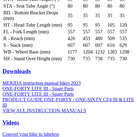
STA - Seat Tube Angle (°)
80
80
80
80
80
BD - Bottom Bracket Drops
35
35
35
35
35
(mm)
HT - Head Tube Length (mm)
95
95
95
105
120
FL - Fork Length (mm)
557
557
557
557
557
R - Reach (mm)
426
453
480
509
535
S - Stack (mm)
607
607
607
616
629
WB - Wheel Base (mm)
1177
1204
1232
1265
1298
SH - Stand Over Height (mm)
730
735
738
735
730
Downloads
MERIDA instruction manual bikes 2023
ONE-FORTY LITE III - Spare Parts
ONE-FORTY LITE III - Spare Parts
PRODUCT GUIDE ONE-FORTY / ONE-SIXTY CF4 III & LITE
III
VIEW ALL INSTRUCTION MANUALS
Videos
Convert your bike to tubeless