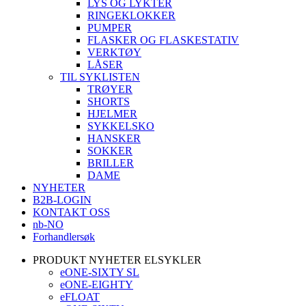
LYS OG LYKTER
RINGEKLOKKER
PUMPER
FLASKER OG FLASKESTATIV
VERKTØY
LÅSER
TIL SYKLISTEN
TRØYER
SHORTS
HJELMER
SYKKELSKO
HANSKER
SOKKER
BRILLER
DAME
NYHETER
B2B-LOGIN
KONTAKT OSS
nb-NO
Forhandlersøk
PRODUKT NYHETER ELSYKLER
eONE-SIXTY SL
eONE-EIGHTY
eFLOAT