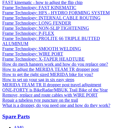
FAST kinematic - how to adjust the flip chip
Frame Technology: FAST KINEMATIC
Frame Technology: HFS - HYDRO FORMING SYSTEM
Frame Technology: INTERNAL CABLE ROUTING
Frame Technology: LONG FENDER
Frame Technology: NON-SLIP TIGHTENING
Frame Technology: P-FLEX
Frame Technology: PROLITE 66 TRIPLE BUTTED
ALUMINUM
Frame Technology: SMOOTH WELDING
Frame Technology: WIRE PORT
Frame Technology: X-TAPER HEADTUBE
How do mech hangers work and how do you replace one?
How to adjust the MERIDA TEAM TR dropper post
How to get the right sized MERIDA bike for you?
How to set up your sag in six easy steps
MERIDA TEAM TR II dropper post travel adjustment
ONE-FORTY is BikeRadar/MBUK Trail Bike of the Year
Remove, replace and route cables with WIRE PORT
Repair a tubeless tyre puncture on the trail
What is a dropper, do you need one and how do they work?
Spare Parts
AM0