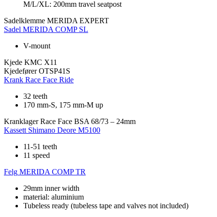
M/L/XL: 200mm travel seatpost
Sadelklemme
MERIDA EXPERT
Sadel
MERIDA COMP SL
V-mount
Kjede
KMC X11
Kjedefører
OTSP41S
Krank
Race Face Ride
32 teeth
170 mm-S, 175 mm-M up
Kranklager
Race Face BSA 68/73 – 24mm
Kassett
Shimano Deore M5100
11-51 teeth
11 speed
Felg
MERIDA COMP TR
29mm inner width
material: aluminium
Tubeless ready (tubeless tape and valves not included)