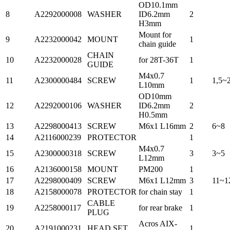
OD10.1mm
8
A2292000008
WASHER
ID6.2mm
2
H3mm
Mount for
9
A2232000042
MOUNT
1
chain guide
CHAIN
10
A2232000028
for 28T-36T
1
GUIDE
M4x0.7
11
A2300000484
SCREW
1
1,5~
L10mm
OD10mm
12
A2292000106
WASHER
ID6.2mm
2
H0.5mm
13
A2298000413
SCREW
M6x1 L16mm
2
6~8
14
A2116000239
PROTECTOR
1
M4x0.7
15
A2300000318
SCREW
3
3~5
L12mm
16
A2136000158
MOUNT
PM200
1
17
A2298000409
SCREW
M6x1 L12mm
3
11~1
18
A2158000078
PROTECTOR
for chain stay
1
CABLE
19
A2258000117
for rear brake
1
PLUG
Acros AIX-
20
A2191000231
HEAD SET
1