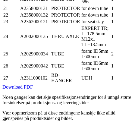
586
21
A2358000131
PROTECTOR
for down tube
1
22
A2358000132
PROTECTOR
for down tube
1
23
A2362000121
PROTECTOR
for seat stay
1
EXPERT TR;
L=178.5mm
24
A2002000135
THRU AXLE
1
M12x1
TL=13.5mm
foam; ID5mm
25
A2029000034
TUBE
2
L600mm
foam; ID6mm
26
A2029000042
TUBE
1
L600mm
RD-
27
A2311000102
UDH
1
HANGER
Download PDF
Noen ganger kan det skje spesifikasjonsendringer for å unngå større
forsinkelser på produksjons- og leveringstider.
Vær oppmerksom på at disse endringene kanskje ikke alltid
gjenspeiles på produktsider og bilder.