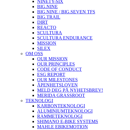
NINETY-SIX
BIG.NINE
BIG.NINE / BIG.SEVEN TFS
BIG.TRAIL
DIRT
REACTO
SCULTURA
SCULTURA ENDURANCE
MISSION
SILEX
OM OSS
OUR MISSION
OUR PRINCIPLES
CODE OF CONDUCT
ESG REPORT
OUR MILESTONES
ÅPENHETSLOVEN
MELD DEG PÅ NYHETSBREV!
MERIDA GRASSROOT
TEKNOLOGI
KARBONTEKNOLOGI
ALUMINIUMTEKNOLOGI
RAMMETEKNOLOGI
SHIMANO E-BIKE SYSTEMS
MAHLE EBIKEMOTION