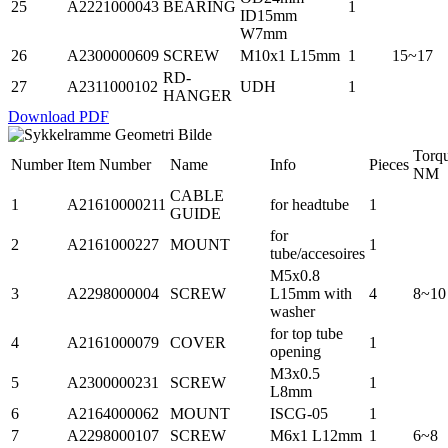
25
A2221000043
BEARING
1
ID15mm
W7mm
26
A2300000609
SCREW
M10x1 L15mm
1
15~17
RD-
27
A2311000102
UDH
1
HANGER
Download PDF
Torq
Number
Item Number
Name
Info
Pieces
NM
CABLE
1
A21610000211
for headtube
1
GUIDE
for
2
A2161000227
MOUNT
1
tube/accesoires
M5x0.8
3
A2298000004
SCREW
L15mm with
4
8~10
washer
for top tube
4
A2161000079
COVER
1
opening
M3x0.5
5
A2300000231
SCREW
1
L8mm
6
A2164000062
MOUNT
ISCG-05
1
7
A2298000107
SCREW
M6x1 L12mm
1
6~8