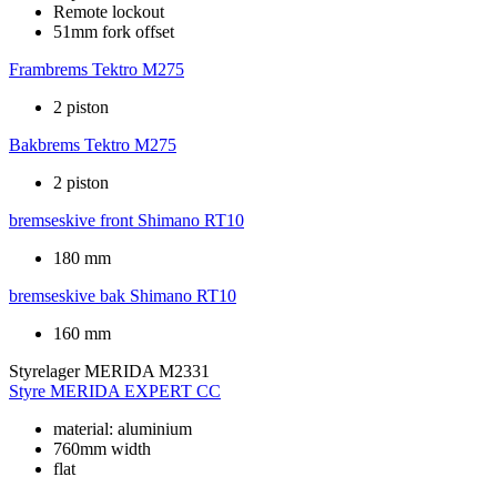
Remote lockout
51mm fork offset
Frambrems
Tektro M275
2 piston
Bakbrems
Tektro M275
2 piston
bremseskive front
Shimano RT10
180 mm
bremseskive bak
Shimano RT10
160 mm
Styrelager
MERIDA M2331
Styre
MERIDA EXPERT CC
material: aluminium
760mm width
flat