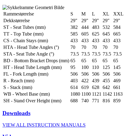
Rammestørrelse
S
M
L
XL
XXL
Dekkstørrelse
29"
29"
29"
29"
29"
ST - Seat Tubes (mm)
382
444
483
532
584
TT - Top Tube (mm)
585
605
625
645
665
CS - Chain Stays (mm)
433
433
433
433
433
HTA - Head Tube Angles (°)
70
70
70
70
70
STA - Seat Tube Angle (°)
73.5
73.5
73.5
73.5
73.5
BD - Bottom Bracket Drops (mm)
65
65
65
65
65
HT - Head Tube Length (mm)
95
100
110
125
145
FL - Fork Length (mm)
506
506
506
506
506
R - Reach (mm)
403
422
439
455
469
S - Stack (mm)
614
619
628
642
661
WB - Wheel Base (mm)
1080
1100
1121
1142
1163
SH - Stand Over Height (mm)
688
740
771
816
859
Downloads
VIEW ALL INSTRUCTION MANUALS