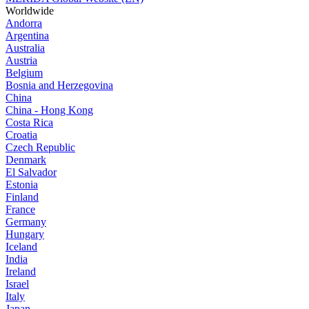
Worldwide
Andorra
Argentina
Australia
Austria
Belgium
Bosnia and Herzegovina
China
China - Hong Kong
Costa Rica
Croatia
Czech Republic
Denmark
El Salvador
Estonia
Finland
France
Germany
Hungary
Iceland
India
Ireland
Israel
Italy
Japan