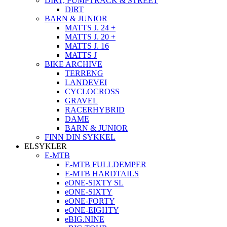
DIRT, PUMPTRACK & STREET
DIRT
BARN & JUNIOR
MATTS J. 24 +
MATTS J. 20 +
MATTS J. 16
MATTS J
BIKE ARCHIVE
TERRENG
LANDEVEI
CYCLOCROSS
GRAVEL
RACERHYBRID
DAME
BARN & JUNIOR
FINN DIN SYKKEL
ELSYKLER
E-MTB
E-MTB FULLDEMPER
E-MTB HARDTAILS
eONE-SIXTY SL
eONE-SIXTY
eONE-FORTY
eONE-EIGHTY
eBIG.NINE