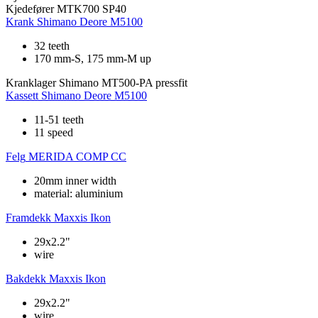
Kjedefører
MTK700 SP40
Krank
Shimano Deore M5100
32 teeth
170 mm-S, 175 mm-M up
Kranklager
Shimano MT500-PA pressfit
Kassett
Shimano Deore M5100
11-51 teeth
11 speed
Felg
MERIDA COMP CC
20mm inner width
material: aluminium
Framdekk
Maxxis Ikon
29x2.2"
wire
Bakdekk
Maxxis Ikon
29x2.2"
wire