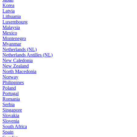
Korea
Latvia
Lithuania
Luxembourg
Malaysia
Mexico
Montenegro
Myanmar
Netherlands (NL)
Netherlands Antilles (NL)
New Caledonia
New Zealand
North Macedonia
Norway
Philippines
Poland
Portugal
Romania
Serbia
Singapore
Slovakia
Slovenia
South Africa
Spain