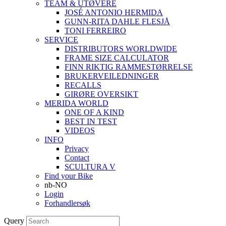
TEAM & UTØVERE
JOSÉ ANTONIO HERMIDA
GUNN-RITA DAHLE FLESJÅ
TONI FERREIRO
SERVICE
DISTRIBUTORS WORLDWIDE
FRAME SIZE CALCULATOR
FINN RIKTIG RAMMESTØRRELSE
BRUKERVEILEDNINGER
RECALLS
GIRØRE OVERSIKT
MERIDA WORLD
ONE OF A KIND
BEST IN TEST
VIDEOS
INFO
Privacy
Contact
SCULTURA V
Find your Bike
nb-NO
Login
Forhandlersøk
Query