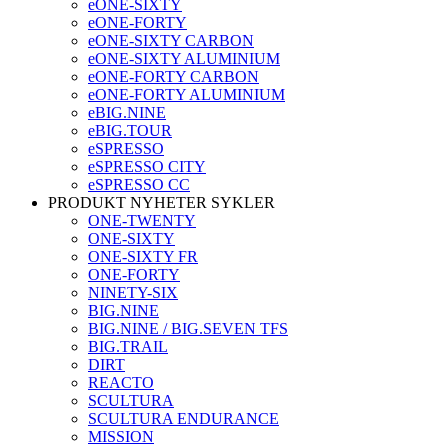
eONE-SIXTY
eONE-FORTY
eONE-SIXTY CARBON
eONE-SIXTY ALUMINIUM
eONE-FORTY CARBON
eONE-FORTY ALUMINIUM
eBIG.NINE
eBIG.TOUR
eSPRESSO
eSPRESSO CITY
eSPRESSO CC
PRODUKT NYHETER SYKLER
ONE-TWENTY
ONE-SIXTY
ONE-SIXTY FR
ONE-FORTY
NINETY-SIX
BIG.NINE
BIG.NINE / BIG.SEVEN TFS
BIG.TRAIL
DIRT
REACTO
SCULTURA
SCULTURA ENDURANCE
MISSION