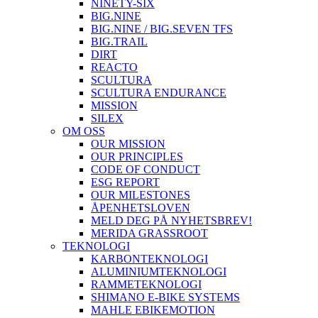
NINETY-SIX
BIG.NINE
BIG.NINE / BIG.SEVEN TFS
BIG.TRAIL
DIRT
REACTO
SCULTURA
SCULTURA ENDURANCE
MISSION
SILEX
OM OSS
OUR MISSION
OUR PRINCIPLES
CODE OF CONDUCT
ESG REPORT
OUR MILESTONES
ÅPENHETSLOVEN
MELD DEG PÅ NYHETSBREV!
MERIDA GRASSROOT
TEKNOLOGI
KARBONTEKNOLOGI
ALUMINIUMTEKNOLOGI
RAMMETEKNOLOGI
SHIMANO E-BIKE SYSTEMS
MAHLE EBIKEMOTION