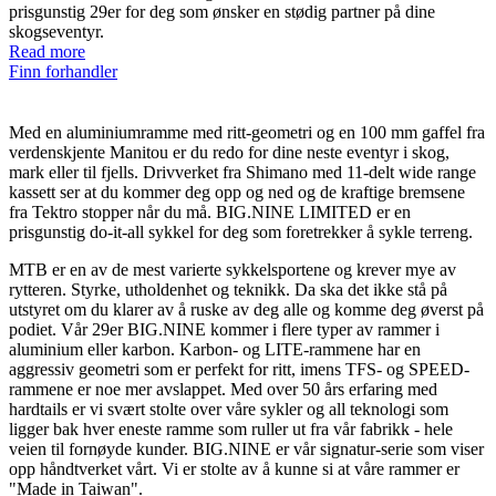
prisgunstig 29er for deg som ønsker en stødig partner på dine
skogseventyr.
Read more
Finn forhandler
Med en aluminiumramme med ritt-geometri og en 100 mm gaffel fra
verdenskjente Manitou er du redo for dine neste eventyr i skog,
mark eller til fjells. Drivverket fra Shimano med 11-delt wide range
kassett ser at du kommer deg opp og ned og de kraftige bremsene
fra Tektro stopper når du må. BIG.NINE LIMITED er en
prisgunstig do-it-all sykkel for deg som foretrekker å sykle terreng.
MTB er en av de mest varierte sykkelsportene og krever mye av
rytteren. Styrke, utholdenhet og teknikk. Da ska det ikke stå på
utstyret om du klarer av å ruske av deg alle og komme deg øverst på
podiet. Vår 29er BIG.NINE kommer i flere typer av rammer i
aluminium eller karbon. Karbon- og LITE-rammene har en
aggressiv geometri som er perfekt for ritt, imens TFS- og SPEED-
rammene er noe mer avslappet. Med over 50 års erfaring med
hardtails er vi svært stolte over våre sykler og all teknologi som
ligger bak hver eneste ramme som ruller ut fra vår fabrikk - hele
veien til fornøyde kunder. BIG.NINE er vår signatur-serie som viser
opp håndtverket vårt. Vi er stolte av å kunne si at våre rammer er
"Made in Taiwan".