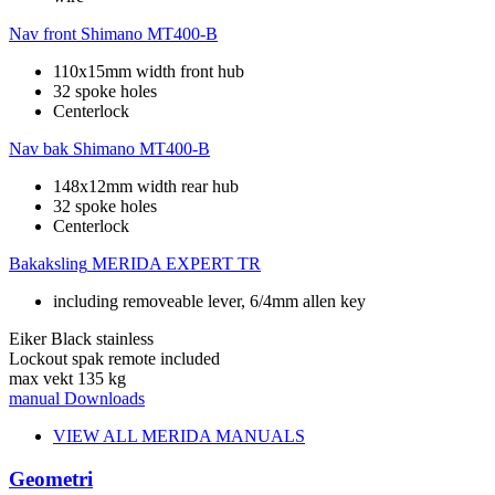
Nav front
Shimano MT400-B
110x15mm width front hub
32 spoke holes
Centerlock
Nav bak
Shimano MT400-B
148x12mm width rear hub
32 spoke holes
Centerlock
Bakaksling
MERIDA EXPERT TR
including removeable lever, 6/4mm allen key
Eiker
Black stainless
Lockout spak
remote included
max vekt
135 kg
manual
Downloads
VIEW ALL MERIDA MANUALS
Geometri