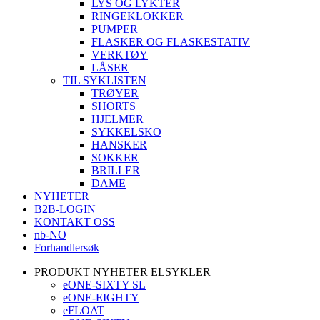
LYS OG LYKTER
RINGEKLOKKER
PUMPER
FLASKER OG FLASKESTATIV
VERKTØY
LÅSER
TIL SYKLISTEN
TRØYER
SHORTS
HJELMER
SYKKELSKO
HANSKER
SOKKER
BRILLER
DAME
NYHETER
B2B-LOGIN
KONTAKT OSS
nb-NO
Forhandlersøk
PRODUKT NYHETER ELSYKLER
eONE-SIXTY SL
eONE-EIGHTY
eFLOAT