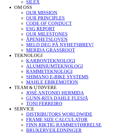
SILEX
OM OSS
OUR MISSION
OUR PRINCIPLES
CODE OF CONDUCT
ESG REPORT
OUR MILESTONES
ÅPENHETSLOVEN
MELD DEG PÅ NYHETSBREV!
MERIDA GRASSROOT
TEKNOLOGI
KARBONTEKNOLOGI
ALUMINIUMTEKNOLOGI
RAMMETEKNOLOGI
SHIMANO E-BIKE SYSTEMS
MAHLE EBIKEMOTION
TEAM & UTØVERE
JOSÉ ANTONIO HERMIDA
GUNN-RITA DAHLE FLESJÅ
TONI FERREIRO
SERVICE
DISTRIBUTORS WORLDWIDE
FRAME SIZE CALCULATOR
FINN RIKTIG RAMMESTØRRELSE
BRUKERVEILEDNINGER