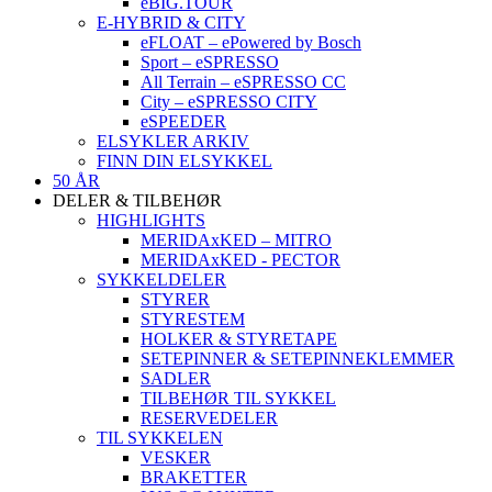
eBIG.TOUR
E-HYBRID & CITY
eFLOAT – ePowered by Bosch
Sport – eSPRESSO
All Terrain – eSPRESSO CC
City – eSPRESSO CITY
eSPEEDER
ELSYKLER ARKIV
FINN DIN ELSYKKEL
50 ÅR
DELER & TILBEHØR
HIGHLIGHTS
MERIDAxKED – MITRO
MERIDAxKED - PECTOR
SYKKELDELER
STYRER
STYRESTEM
HOLKER & STYRETAPE
SETEPINNER & SETEPINNEKLEMMER
SADLER
TILBEHØR TIL SYKKEL
RESERVEDELER
TIL SYKKELEN
VESKER
BRAKETTER