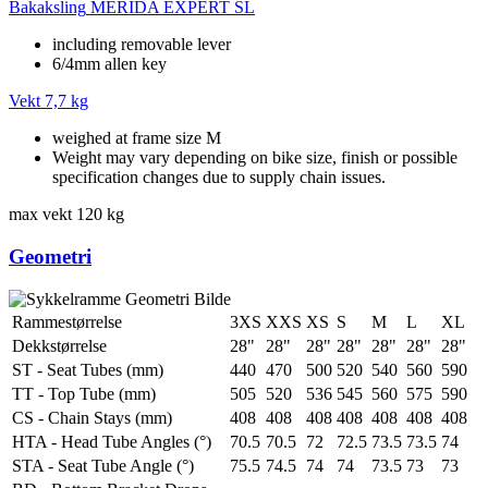
Bakaksling
MERIDA EXPERT SL
including removable lever
6/4mm allen key
Vekt
7,7 kg
weighed at frame size M
Weight may vary depending on bike size, finish or possible
specification changes due to supply chain issues.
max vekt
120 kg
Geometri
Rammestørrelse
3XS
XXS
XS
S
M
L
XL
Dekkstørrelse
28"
28"
28"
28"
28"
28"
28"
ST - Seat Tubes (mm)
440
470
500
520
540
560
590
TT - Top Tube (mm)
505
520
536
545
560
575
590
CS - Chain Stays (mm)
408
408
408
408
408
408
408
HTA - Head Tube Angles (°)
70.5
70.5
72
72.5
73.5
73.5
74
STA - Seat Tube Angle (°)
75.5
74.5
74
74
73.5
73
73