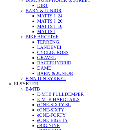
DIRT, PUMPTRACK & STREET
DIRT
BARN & JUNIOR
MATTS J. 24 +
MATTS J. 20 +
MATTS J. 16
MATTS J
BIKE ARCHIVE
TERRENG
LANDEVEI
CYCLOCROSS
GRAVEL
RACERHYBRID
DAME
BARN & JUNIOR
FINN DIN SYKKEL
ELSYKLER
E-MTB
E-MTB FULLDEMPER
E-MTB HARDTAILS
eONE-SIXTY SL
eONE-SIXTY
eONE-FORTY
eONE-EIGHTY
eBIG.NINE