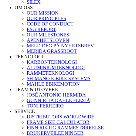
SILEX
OM OSS
OUR MISSION
OUR PRINCIPLES
CODE OF CONDUCT
ESG REPORT
OUR MILESTONES
ÅPENHETSLOVEN
MELD DEG PÅ NYHETSBREV!
MERIDA GRASSROOT
TEKNOLOGI
KARBONTEKNOLOGI
ALUMINIUMTEKNOLOGI
RAMMETEKNOLOGI
SHIMANO E-BIKE SYSTEMS
MAHLE EBIKEMOTION
TEAM & UTØVERE
JOSÉ ANTONIO HERMIDA
GUNN-RITA DAHLE FLESJÅ
TONI FERREIRO
SERVICE
DISTRIBUTORS WORLDWIDE
FRAME SIZE CALCULATOR
FINN RIKTIG RAMMESTØRRELSE
BRUKERVEILEDNINGER