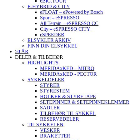
eBIG.TOUR
E-HYBRID & CITY
eFLOAT – ePowered by Bosch
Sport – eSPRESSO
All Terrain – eSPRESSO CC
City – eSPRESSO CITY
eSPEEDER
ELSYKLER ARKIV
FINN DIN ELSYKKEL
50 ÅR
DELER & TILBEHØR
HIGHLIGHTS
MERIDAxKED – MITRO
MERIDAxKED - PECTOR
SYKKELDELER
STYRER
STYRESTEM
HOLKER & STYRETAPE
SETEPINNER & SETEPINNEKLEMMER
SADLER
TILBEHØR TIL SYKKEL
RESERVEDELER
TIL SYKKELEN
VESKER
BRAKETTER