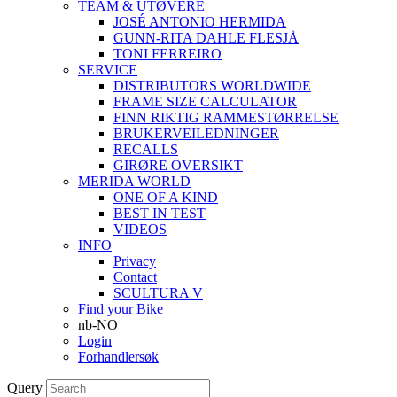
TEAM & UTØVERE
JOSÉ ANTONIO HERMIDA
GUNN-RITA DAHLE FLESJÅ
TONI FERREIRO
SERVICE
DISTRIBUTORS WORLDWIDE
FRAME SIZE CALCULATOR
FINN RIKTIG RAMMESTØRRELSE
BRUKERVEILEDNINGER
RECALLS
GIRØRE OVERSIKT
MERIDA WORLD
ONE OF A KIND
BEST IN TEST
VIDEOS
INFO
Privacy
Contact
SCULTURA V
Find your Bike
nb-NO
Login
Forhandlersøk
Query