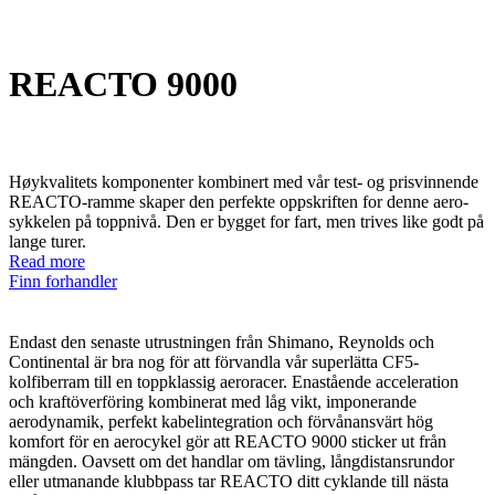
REACTO 9000
Høykvalitets komponenter kombinert med vår test- og prisvinnende
REACTO-ramme skaper den perfekte oppskriften for denne aero-
sykkelen på toppnivå. Den er bygget for fart, men trives like godt på
lange turer.
Read more
Finn forhandler
Endast den senaste utrustningen från Shimano, Reynolds och
Continental är bra nog för att förvandla vår superlätta CF5-
kolfiberram till en toppklassig aeroracer. Enastående acceleration
och kraftöverföring kombinerat med låg vikt, imponerande
aerodynamik, perfekt kabelintegration och förvånansvärt hög
komfort för en aerocykel gör att REACTO 9000 sticker ut från
mängden. Oavsett om det handlar om tävling, långdistansrundor
eller utmanande klubbpass tar REACTO ditt cyklande till nästa