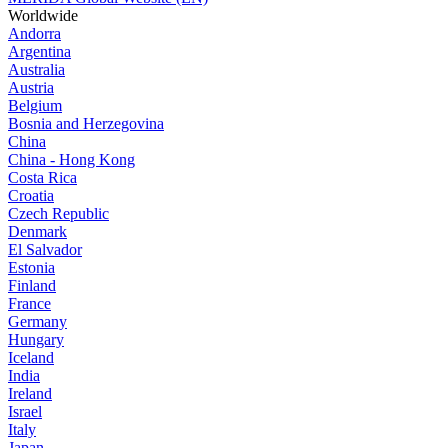
Worldwide
Andorra
Argentina
Australia
Austria
Belgium
Bosnia and Herzegovina
China
China - Hong Kong
Costa Rica
Croatia
Czech Republic
Denmark
El Salvador
Estonia
Finland
France
Germany
Hungary
Iceland
India
Ireland
Israel
Italy
Japan