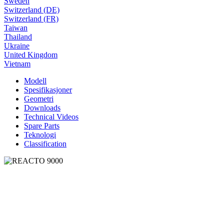
Sweden
Switzerland (DE)
Switzerland (FR)
Taiwan
Thailand
Ukraine
United Kingdom
Vietnam
Modell
Spesifikasjoner
Geometri
Downloads
Technical Videos
Spare Parts
Teknologi
Classification