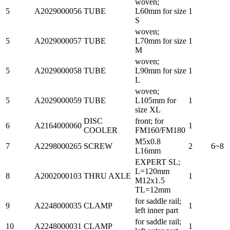
woven;
5
A2029000056
TUBE
L60mm for size
1
S
woven;
5
A2029000057
TUBE
L70mm for size
1
M
woven;
5
A2029000058
TUBE
L90mm for size
1
L
woven;
5
A2029000059
TUBE
L105mm for
1
size XL
DISC
front; for
6
A2164000060
1
COOLER
FM160/FM180
M5x0.8
7
A2298000265
SCREW
2
6~8
L16mm
EXPERT SL;
L=120mm
8
A2002000103
THRU AXLE
1
M12x1.5
TL=12mm
for saddle rail;
9
A2248000035
CLAMP
1
left inner part
for saddle rail;
10
A2248000031
CLAMP
1