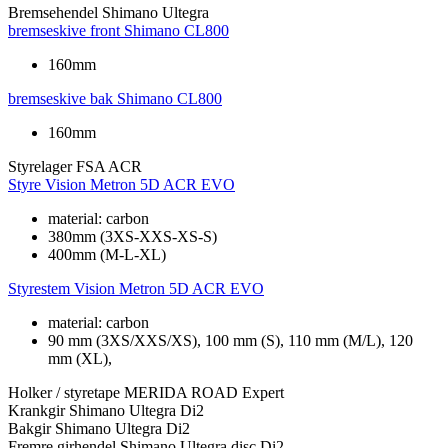
Bremsehendel
Shimano Ultegra
bremseskive front
Shimano CL800
160mm
bremseskive bak
Shimano CL800
160mm
Styrelager
FSA ACR
Styre
Vision Metron 5D ACR EVO
material: carbon
380mm (3XS-XXS-XS-S)
400mm (M-L-XL)
Styrestem
Vision Metron 5D ACR EVO
material: carbon
90 mm (3XS/XXS/XS), 100 mm (S), 110 mm (M/L), 120
mm (XL),
Holker / styretape
MERIDA ROAD Expert
Krankgir
Shimano Ultegra Di2
Bakgir
Shimano Ultegra Di2
Fremre girhendel
Shimano Ultegra disc Di2