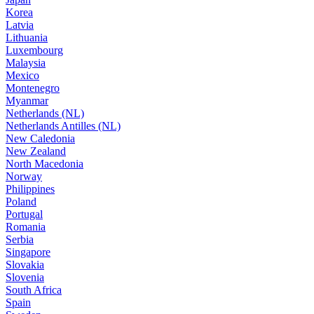
Korea
Latvia
Lithuania
Luxembourg
Malaysia
Mexico
Montenegro
Myanmar
Netherlands (NL)
Netherlands Antilles (NL)
New Caledonia
New Zealand
North Macedonia
Norway
Philippines
Poland
Portugal
Romania
Serbia
Singapore
Slovakia
Slovenia
South Africa
Spain