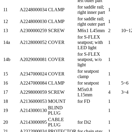
left outer part
for saddle rail;
11
A2248000034
CLAMP
1
right inner part
for saddle rail;
12
A2248000030
CLAMP
1
right outer part
13
A2300000259
SCREW
M6x1 L45mm
2
10~1
for S-FLEX
14a
A2128000052
COVER
seatpost; with
1
LED light
for S-FLEX
14b
A2029000081
COVER
seatpost, w/o
1
light
for seatpost
15
A2347000024
COVER
1
clamp
16
A2247000084
CLAMP
for seatpost
1
5~6
M5x0.8
17
A2298000059
SCREW
4
3~4
L15mm
18
A2136000053
MOUNT
for FD
1
BLIND
19
A2143000130
1
PLUG
CABLE
20
A2143000095
for Di2
1
PLUG
21
A2322000034
PROTECTOR
for chain stay
1