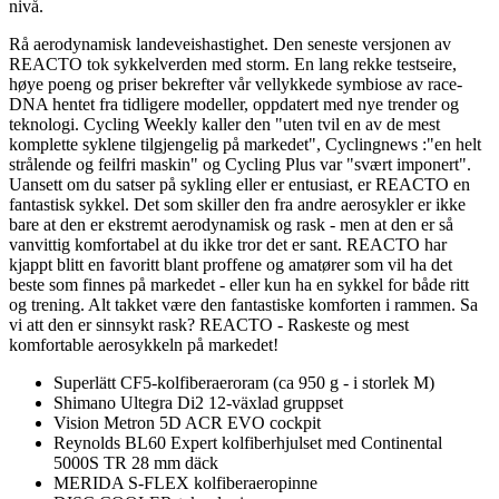
nivå.
Rå aerodynamisk landeveishastighet. Den seneste versjonen av
REACTO tok sykkelverden med storm. En lang rekke testseire,
høye poeng og priser bekrefter vår vellykkede symbiose av race-
DNA hentet fra tidligere modeller, oppdatert med nye trender og
teknologi. Cycling Weekly kaller den "uten tvil en av de mest
komplette syklene tilgjengelig på markedet", Cyclingnews :"en helt
strålende og feilfri maskin" og Cycling Plus var "svært imponert".
Uansett om du satser på sykling eller er entusiast, er REACTO en
fantastisk sykkel. Det som skiller den fra andre aerosykler er ikke
bare at den er ekstremt aerodynamisk og rask - men at den er så
vanvittig komfortabel at du ikke tror det er sant. REACTO har
kjappt blitt en favoritt blant proffene og amatører som vil ha det
beste som finnes på markedet - eller kun ha en sykkel for både ritt
og trening. Alt takket være den fantastiske komforten i rammen. Sa
vi att den er sinnsykt rask? REACTO - Raskeste og mest
komfortable aerosykkeln på markedet!
Superlätt CF5-kolfiberaeroram (ca 950 g - i storlek M)
Shimano Ultegra Di2 12-växlad gruppset
Vision Metron 5D ACR EVO cockpit
Reynolds BL60 Expert kolfiberhjulset med Continental
5000S TR 28 mm däck
MERIDA S-FLEX kolfiberaeropinne