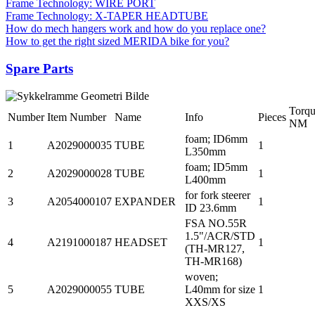
Frame Technology: WIRE PORT
Frame Technology: X-TAPER HEADTUBE
How do mech hangers work and how do you replace one?
How to get the right sized MERIDA bike for you?
Spare Parts
Torq
Number
Item Number
Name
Info
Pieces
NM
foam; ID6mm
1
A2029000035
TUBE
1
L350mm
foam; ID5mm
2
A2029000028
TUBE
1
L400mm
for fork steerer
3
A2054000107
EXPANDER
1
ID 23.6mm
FSA NO.55R
1.5"/ACR/STD
4
A2191000187
HEADSET
1
(TH-MR127,
TH-MR168)
woven;
5
A2029000055
TUBE
L40mm for size
1
XXS/XS