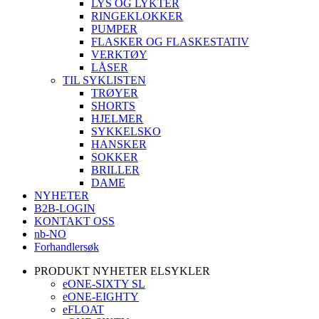
LYS OG LYKTER
RINGEKLOKKER
PUMPER
FLASKER OG FLASKESTATIV
VERKTØY
LÅSER
TIL SYKLISTEN
TRØYER
SHORTS
HJELMER
SYKKELSKO
HANSKER
SOKKER
BRILLER
DAME
NYHETER
B2B-LOGIN
KONTAKT OSS
nb-NO
Forhandlersøk
PRODUKT NYHETER ELSYKLER
eONE-SIXTY SL
eONE-EIGHTY
eFLOAT