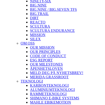
NINETY-SIX
BIG.NINE
BIG.NINE / BIG.SEVEN TFS
BIG.TRAIL
DIRT
REACTO
SCULTURA
SCULTURA ENDURANCE
MISSION
SILEX
OM OSS
OUR MISSION
OUR PRINCIPLES
CODE OF CONDUCT
ESG REPORT
OUR MILESTONES
ÅPENHETSLOVEN
MELD DEG PÅ NYHETSBREV!
MERIDA GRASSROOT
TEKNOLOGI
KARBONTEKNOLOGI
ALUMINIUMTEKNOLOGI
RAMMETEKNOLOGI
SHIMANO E-BIKE SYSTEMS
MAHLE EBIKEMOTION