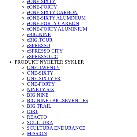
eONE-SIXTY
eONE-FORTY
eONE-SIXTY CARBON
eONE-SIXTY ALUMINIUM
eONE-FORTY CARBON
eONE-FORTY ALUMINIUM
eBIG.NINE
eBIG.TOUR
eSPRESSO
eSPRESSO CITY
eSPRESSO CC
PRODUKT NYHETER SYKLER
ONE-TWENTY
ONE-SIXTY
ONE-SIXTY FR
ONE-FORTY
NINETY-SIX
BIG.NINE
BIG.NINE / BIG.SEVEN TFS
BIG.TRAIL
DIRT
REACTO
SCULTURA
SCULTURA ENDURANCE
MISSION