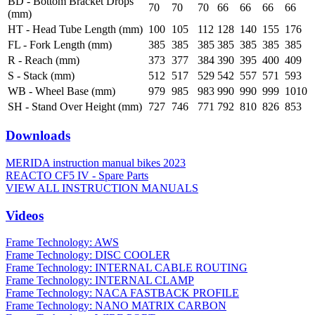
BD - Bottom Bracket Drops
70
70
70
66
66
66
66
(mm)
HT - Head Tube Length (mm)
100
105
112
128
140
155
176
FL - Fork Length (mm)
385
385
385
385
385
385
385
R - Reach (mm)
373
377
384
390
395
400
409
S - Stack (mm)
512
517
529
542
557
571
593
WB - Wheel Base (mm)
979
985
983
990
990
999
1010
SH - Stand Over Height (mm)
727
746
771
792
810
826
853
Downloads
MERIDA instruction manual bikes 2023
REACTO CF5 IV - Spare Parts
VIEW ALL INSTRUCTION MANUALS
Videos
Frame Technology: AWS
Frame Technology: DISC COOLER
Frame Technology: INTERNAL CABLE ROUTING
Frame Technology: INTERNAL CLAMP
Frame Technology: NACA FASTBACK PROFILE
Frame Technology: NANO MATRIX CARBON