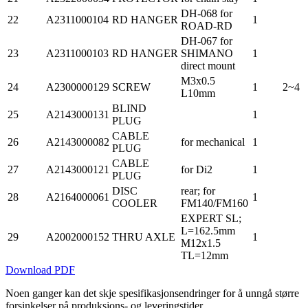
DH-068 for
22
A2311000104
RD HANGER
1
ROAD-RD
DH-067 for
23
A2311000103
RD HANGER
SHIMANO
1
direct mount
M3x0.5
24
A2300000129
SCREW
1
2~4
L10mm
BLIND
25
A2143000131
1
PLUG
CABLE
26
A2143000082
for mechanical
1
PLUG
CABLE
27
A2143000121
for Di2
1
PLUG
DISC
rear; for
28
A2164000061
1
COOLER
FM140/FM160
EXPERT SL;
L=162.5mm
29
A2002000152
THRU AXLE
1
M12x1.5
TL=12mm
Download PDF
Noen ganger kan det skje spesifikasjonsendringer for å unngå større
forsinkelser på produksjons- og leveringstider.