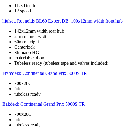
11-30 teeth
12 speed
hjulsett
Reynolds BL60 Expert DB, 100x12mm width front hub
142x12mm width rear hub
21mm inner width
60mm height
Centerlock
Shimano HG
material: carbon
Tubeless ready (tubeless tape and valves included)
Framdekk
Continental Grand Prix 5000S TR
700x28C
fold
tubeless ready
Bakdekk
Continental Grand Prix 5000S TR
700x28C
fold
tubeless ready