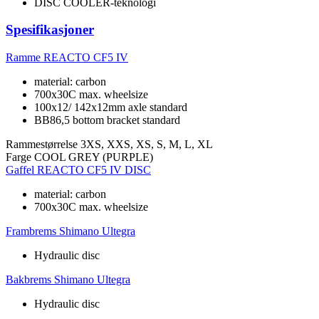
DISC COOLER-teknologi
Spesifikasjoner
Ramme
REACTO CF5 IV
material: carbon
700x30C max. wheelsize
100x12/ 142x12mm axle standard
BB86,5 bottom bracket standard
Rammestørrelse
3XS, XXS, XS, S, M, L, XL
Farge
COOL GREY (PURPLE)
Gaffel
REACTO CF5 IV DISC
material: carbon
700x30C max. wheelsize
Frambrems
Shimano Ultegra
Hydraulic disc
Bakbrems
Shimano Ultegra
Hydraulic disc