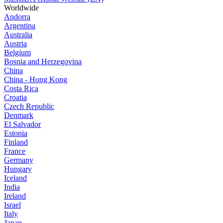
Worldwide
Andorra
Argentina
Australia
Austria
Belgium
Bosnia and Herzegovina
China
China - Hong Kong
Costa Rica
Croatia
Czech Republic
Denmark
El Salvador
Estonia
Finland
France
Germany
Hungary
Iceland
India
Ireland
Israel
Italy
Japan