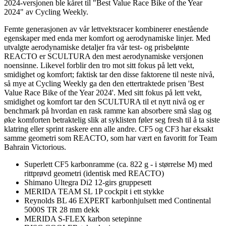
2024-versjonen ble kåret til "Best Value Race Bike of the Year
2024" av Cycling Weekly.
Femte generasjonen av vår lettvektsracer kombinerer enestående
egenskaper med enda mer komfort og aerodynamiske linjer. Med
utvalgte aerodynamiske detaljer fra vår test- og prisbelønte
REACTO er SCULTURA den mest aerodynamiske versjonen
noensinne. Likevel forblir den tro mot sitt fokus på lett vekt,
smidighet og komfort; faktisk tar den disse faktorene til neste nivå,
så mye at Cycling Weekly ga den den ettertraktede prisen 'Best
Value Race Bike of the Year 2024'. Med sitt fokus på lett vekt,
smidighet og komfort tar den SCULTURA til et nytt nivå og er
benchmark på hvordan en rask ramme kan absorbere små slag og
øke komforten betraktelig slik at syklisten føler seg fresh til å ta siste
klatring eller sprint raskere enn alle andre. CF5 og CF3 har eksakt
samme geometri som REACTO, som har vært en favoritt for Team
Bahrain Victorious.
Superlett CF5 karbonramme (ca. 822 g - i størrelse M) med
rittprøvd geometri (identisk med REACTO)
Shimano Ultegra Di2 12-girs gruppesett
MERIDA TEAM SL 1P cockpit i ett stykke
Reynolds BL 46 EXPERT karbonhjulsett med Continental
5000S TR 28 mm dekk
MERIDA S-FLEX karbon setepinne