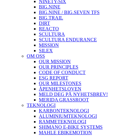
NINETY-SIX
BIG.NINE
BIG.NINE / BIG.SEVEN TFS
BIG.TRAIL
DIRT
REACTO
SCULTURA
SCULTURA ENDURANCE
MISSION
SILEX
OM OSS
OUR MISSION
OUR PRINCIPLES
CODE OF CONDUCT
ESG REPORT
OUR MILESTONES
ÅPENHETSLOVEN
MELD DEG PÅ NYHETSBREV!
MERIDA GRASSROOT
TEKNOLOGI
KARBONTEKNOLOGI
ALUMINIUMTEKNOLOGI
RAMMETEKNOLOGI
SHIMANO E-BIKE SYSTEMS
MAHLE EBIKEMOTION