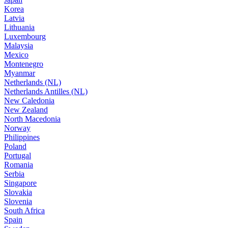
Korea
Latvia
Lithuania
Luxembourg
Malaysia
Mexico
Montenegro
Myanmar
Netherlands (NL)
Netherlands Antilles (NL)
New Caledonia
New Zealand
North Macedonia
Norway
Philippines
Poland
Portugal
Romania
Serbia
Singapore
Slovakia
Slovenia
South Africa
Spain