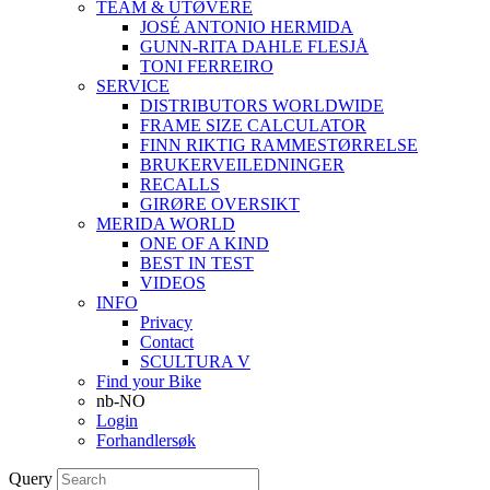
TEAM & UTØVERE
JOSÉ ANTONIO HERMIDA
GUNN-RITA DAHLE FLESJÅ
TONI FERREIRO
SERVICE
DISTRIBUTORS WORLDWIDE
FRAME SIZE CALCULATOR
FINN RIKTIG RAMMESTØRRELSE
BRUKERVEILEDNINGER
RECALLS
GIRØRE OVERSIKT
MERIDA WORLD
ONE OF A KIND
BEST IN TEST
VIDEOS
INFO
Privacy
Contact
SCULTURA V
Find your Bike
nb-NO
Login
Forhandlersøk
Query