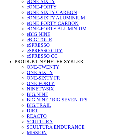
eONE-SIXTY
eONE-FORTY
eONE-SIXTY CARBON
eONE-SIXTY ALUMINIUM
eONE-FORTY CARBON
eONE-FORTY ALUMINIUM
eBIG.NINE
eBIG.TOUR
eSPRESSO
eSPRESSO CITY
eSPRESSO CC
PRODUKT NYHETER SYKLER
ONE-TWENTY
ONE-SIXTY
ONE-SIXTY FR
ONE-FORTY
NINETY-SIX
BIG.NINE
BIG.NINE / BIG.SEVEN TFS
BIG.TRAIL
DIRT
REACTO
SCULTURA
SCULTURA ENDURANCE
MISSION