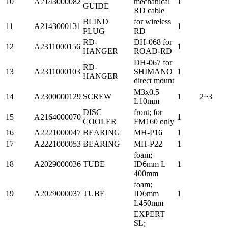
10
A2143000082
mechanical
1
GUIDE
RD cable
BLIND
for wireless
11
A2143000131
1
PLUG
RD
RD-
DH-068 for
12
A2311000156
1
HANGER
ROAD-RD
DH-067 for
RD-
13
A2311000103
SHIMANO
1
HANGER
direct mount
M3x0.5
14
A2300000129
SCREW
1
2~3
L10mm
DISC
front; for
15
A2164000070
1
COOLER
FM160 only
16
A2221000047
BEARING
MH-P16
1
17
A2221000053
BEARING
MH-P22
1
foam;
18
A2029000036
TUBE
ID6mm L
1
400mm
foam;
19
A2029000037
TUBE
ID6mm
1
L450mm
EXPERT
SL;