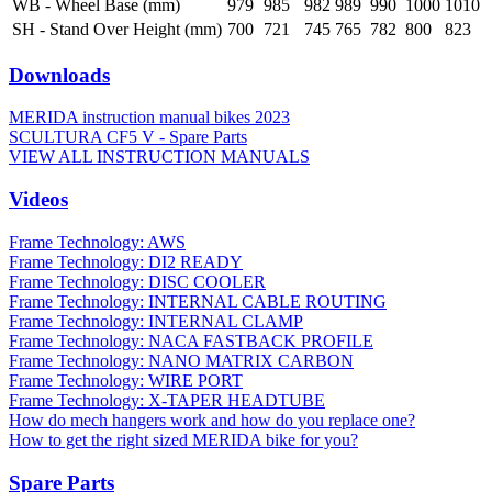
WB - Wheel Base (mm)
979
985
982
989
990
1000
1010
SH - Stand Over Height (mm)
700
721
745
765
782
800
823
Downloads
MERIDA instruction manual bikes 2023
SCULTURA CF5 V - Spare Parts
VIEW ALL INSTRUCTION MANUALS
Videos
Frame Technology: AWS
Frame Technology: DI2 READY
Frame Technology: DISC COOLER
Frame Technology: INTERNAL CABLE ROUTING
Frame Technology: INTERNAL CLAMP
Frame Technology: NACA FASTBACK PROFILE
Frame Technology: NANO MATRIX CARBON
Frame Technology: WIRE PORT
Frame Technology: X-TAPER HEADTUBE
How do mech hangers work and how do you replace one?
How to get the right sized MERIDA bike for you?
Spare Parts