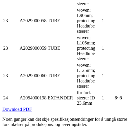
steerer
woven;
L90mm;
23
A2029000058
TUBE
protecting
1
Headtube
steerer
woven;
L105mm;
23
A2029000059
TUBE
protecting
1
Headtube
steerer
woven;
L125mm;
23
A2029000060
TUBE
protecting
1
Headtube
steerer
for fork
24
A2054000198
EXPANDER
steerer ID
1
6~8
23.6mm
Download PDF
Noen ganger kan det skje spesifikasjonsendringer for å unngå større
forsinkelser på produksjons- og leveringstider.