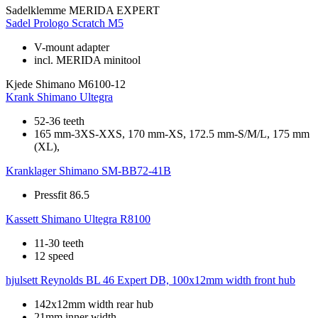
Sadelklemme
MERIDA EXPERT
Sadel
Prologo Scratch M5
V-mount adapter
incl. MERIDA minitool
Kjede
Shimano M6100-12
Krank
Shimano Ultegra
52-36 teeth
165 mm-3XS-XXS, 170 mm-XS, 172.5 mm-S/M/L, 175 mm
(XL),
Kranklager
Shimano SM-BB72-41B
Pressfit 86.5
Kassett
Shimano Ultegra R8100
11-30 teeth
12 speed
hjulsett
Reynolds BL 46 Expert DB, 100x12mm width front hub
142x12mm width rear hub
21mm inner width