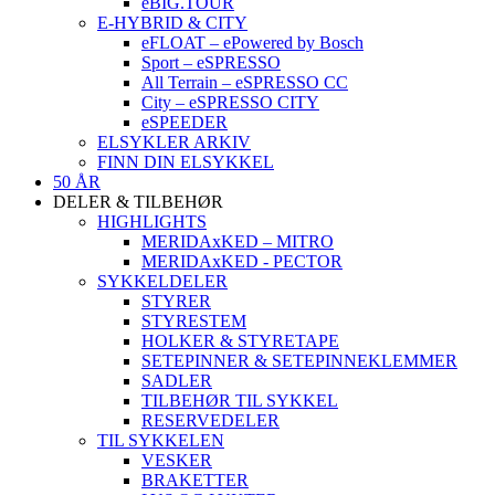
eBIG.TOUR
E-HYBRID & CITY
eFLOAT – ePowered by Bosch
Sport – eSPRESSO
All Terrain – eSPRESSO CC
City – eSPRESSO CITY
eSPEEDER
ELSYKLER ARKIV
FINN DIN ELSYKKEL
50 ÅR
DELER & TILBEHØR
HIGHLIGHTS
MERIDAxKED – MITRO
MERIDAxKED - PECTOR
SYKKELDELER
STYRER
STYRESTEM
HOLKER & STYRETAPE
SETEPINNER & SETEPINNEKLEMMER
SADLER
TILBEHØR TIL SYKKEL
RESERVEDELER
TIL SYKKELEN
VESKER
BRAKETTER