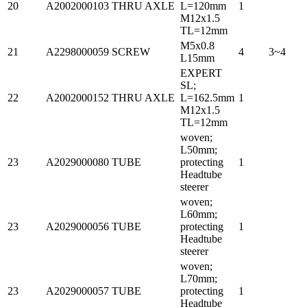
20
A2002000103
THRU AXLE
L=120mm
1
M12x1.5
TL=12mm
M5x0.8
21
A2298000059
SCREW
4
3~4
L15mm
EXPERT
SL;
22
A2002000152
THRU AXLE
L=162.5mm
1
M12x1.5
TL=12mm
woven;
L50mm;
23
A2029000080
TUBE
protecting
1
Headtube
steerer
woven;
L60mm;
23
A2029000056
TUBE
protecting
1
Headtube
steerer
woven;
L70mm;
23
A2029000057
TUBE
protecting
1
Headtube