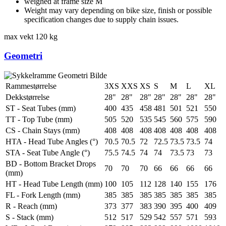
weighed at frame size M
Weight may vary depending on bike size, finish or possible
specification changes due to supply chain issues.
max vekt
120 kg
Geometri
Rammestørrelse
3XS
XXS
XS
S
M
L
XL
Dekkstørrelse
28"
28"
28"
28"
28"
28"
28"
ST - Seat Tubes (mm)
400
435
458
481
501
521
550
TT - Top Tube (mm)
505
520
535
545
560
575
590
CS - Chain Stays (mm)
408
408
408
408
408
408
408
HTA - Head Tube Angles (°)
70.5
70.5
72
72.5
73.5
73.5
74
STA - Seat Tube Angle (°)
75.5
74.5
74
74
73.5
73
73
BD - Bottom Bracket Drops
70
70
70
66
66
66
66
(mm)
HT - Head Tube Length (mm)
100
105
112
128
140
155
176
FL - Fork Length (mm)
385
385
385
385
385
385
385
R - Reach (mm)
373
377
383
390
395
400
409
S - Stack (mm)
512
517
529
542
557
571
593