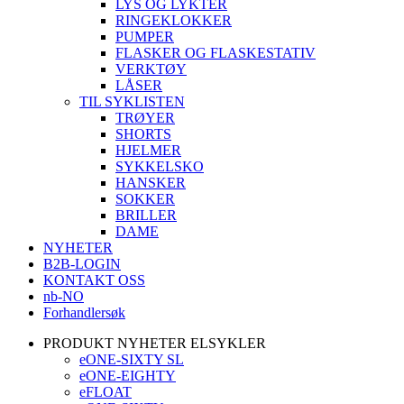
LYS OG LYKTER
RINGEKLOKKER
PUMPER
FLASKER OG FLASKESTATIV
VERKTØY
LÅSER
TIL SYKLISTEN
TRØYER
SHORTS
HJELMER
SYKKELSKO
HANSKER
SOKKER
BRILLER
DAME
NYHETER
B2B-LOGIN
KONTAKT OSS
nb-NO
Forhandlersøk
PRODUKT NYHETER ELSYKLER
eONE-SIXTY SL
eONE-EIGHTY
eFLOAT