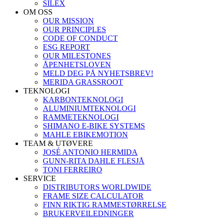
SILEX
OM OSS
OUR MISSION
OUR PRINCIPLES
CODE OF CONDUCT
ESG REPORT
OUR MILESTONES
ÅPENHETSLOVEN
MELD DEG PÅ NYHETSBREV!
MERIDA GRASSROOT
TEKNOLOGI
KARBONTEKNOLOGI
ALUMINIUMTEKNOLOGI
RAMMETEKNOLOGI
SHIMANO E-BIKE SYSTEMS
MAHLE EBIKEMOTION
TEAM & UTØVERE
JOSÉ ANTONIO HERMIDA
GUNN-RITA DAHLE FLESJÅ
TONI FERREIRO
SERVICE
DISTRIBUTORS WORLDWIDE
FRAME SIZE CALCULATOR
FINN RIKTIG RAMMESTØRRELSE
BRUKERVEILEDNINGER