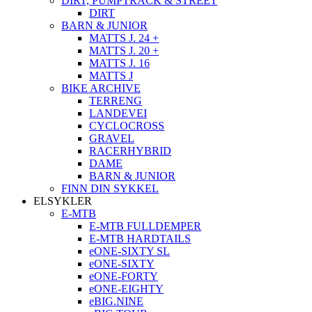
DIRT, PUMPTRACK & STREET
DIRT
BARN & JUNIOR
MATTS J. 24 +
MATTS J. 20 +
MATTS J. 16
MATTS J
BIKE ARCHIVE
TERRENG
LANDEVEI
CYCLOCROSS
GRAVEL
RACERHYBRID
DAME
BARN & JUNIOR
FINN DIN SYKKEL
ELSYKLER
E-MTB
E-MTB FULLDEMPER
E-MTB HARDTAILS
eONE-SIXTY SL
eONE-SIXTY
eONE-FORTY
eONE-EIGHTY
eBIG.NINE