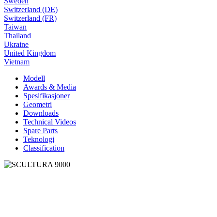
Sweden
Switzerland (DE)
Switzerland (FR)
Taiwan
Thailand
Ukraine
United Kingdom
Vietnam
Modell
Awards & Media
Spesifikasjoner
Geometri
Downloads
Technical Videos
Spare Parts
Teknologi
Classification