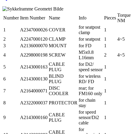
Torque
Number
Item Number
Name
Info
Pieces
NM
for seatpost
1
A2347000026
COVER
1
clamp
2
A2247000120
CLAMP
for seatpost
1
4~5
3
A2136000070
MOUNT
for FD
1
M5x0.8
4
A2298000198
SCREW
2
4~5
L16mm
CABLE
for Di2/
5
A2143000163
1
PLUG
speed sensor
BLIND
for wireless
6
A2143000130
1
PLUG
RD/ FD
DISC
rear; for
7
A2164000071
1
COOLER
FM160 only
for chain
8
A2322000037
PROTECTOR
1
stay
for speed
CABLE
9
A2143000160
sensor/Di2
1
PLUG
cable
for
CABLE