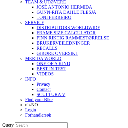
TEAM & UTØVERE
JOSÉ ANTONIO HERMIDA
GUNN-RITA DAHLE FLESJÅ
TONI FERREIRO
SERVICE
DISTRIBUTORS WORLDWIDE
FRAME SIZE CALCULATOR
FINN RIKTIG RAMMESTØRRELSE
BRUKERVEILEDNINGER
RECALLS
GIRØRE OVERSIKT
MERIDA WORLD
ONE OF A KIND
BEST IN TEST
VIDEOS
INFO
Privacy
Contact
SCULTURA V
Find your Bike
nb-NO
Login
Forhandlersøk
Query