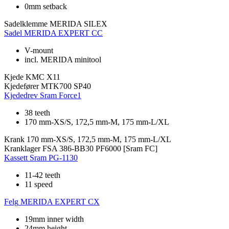
0mm setback
Sadelklemme
MERIDA SILEX
Sadel
MERIDA EXPERT CC
V-mount
incl. MERIDA minitool
Kjede
KMC X11
Kjedefører
MTK700 SP40
Kjededrev
Sram Force1
38 teeth
170 mm-XS/S, 172,5 mm-M, 175 mm-L/XL
Krank
170 mm-XS/S, 172,5 mm-M, 175 mm-L/XL
Kranklager
FSA 386-BB30 PF6000 [Sram FC]
Kassett
Sram PG-1130
11-42 teeth
11 speed
Felg
MERIDA EXPERT CX
19mm inner width
24mm height