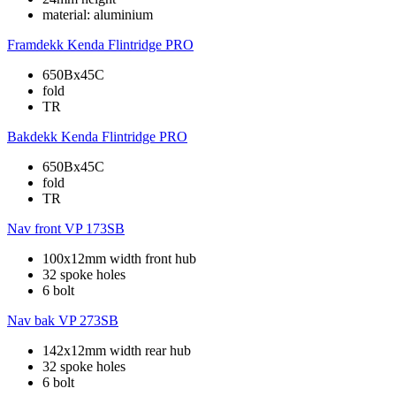
material: aluminium
Framdekk
Kenda Flintridge PRO
650Bx45C
fold
TR
Bakdekk
Kenda Flintridge PRO
650Bx45C
fold
TR
Nav front
VP 173SB
100x12mm width front hub
32 spoke holes
6 bolt
Nav bak
VP 273SB
142x12mm width rear hub
32 spoke holes
6 bolt