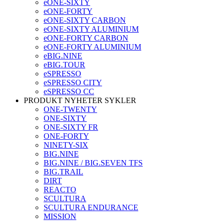
eONE-SIXTY
eONE-FORTY
eONE-SIXTY CARBON
eONE-SIXTY ALUMINIUM
eONE-FORTY CARBON
eONE-FORTY ALUMINIUM
eBIG.NINE
eBIG.TOUR
eSPRESSO
eSPRESSO CITY
eSPRESSO CC
PRODUKT NYHETER SYKLER
ONE-TWENTY
ONE-SIXTY
ONE-SIXTY FR
ONE-FORTY
NINETY-SIX
BIG.NINE
BIG.NINE / BIG.SEVEN TFS
BIG.TRAIL
DIRT
REACTO
SCULTURA
SCULTURA ENDURANCE
MISSION