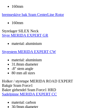
160mm
bremseskive bak
Sram CenterLine Rotor
160mm
Styrelager
SILEX Neck
Styre
MERIDA EXPERT GR
material: aluminium
Styrestem
MERIDA EXPERT CW
material: aluminium
31.8mm diameter
-8° stem angle
80 mm all sizes
Holker / styretape
MERIDA ROAD EXPERT
Bakgir
Sram Force1
Bakre girhendel
Sram Force1 HRD
Sadelpinne
MERIDA EXPERT CC
material: carbon
30.9mm diameter