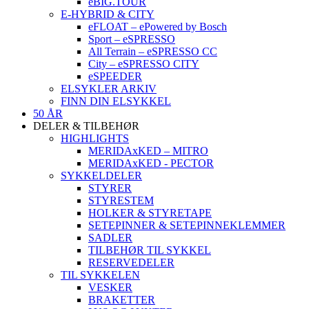
eBIG.TOUR
E-HYBRID & CITY
eFLOAT – ePowered by Bosch
Sport – eSPRESSO
All Terrain – eSPRESSO CC
City – eSPRESSO CITY
eSPEEDER
ELSYKLER ARKIV
FINN DIN ELSYKKEL
50 ÅR
DELER & TILBEHØR
HIGHLIGHTS
MERIDAxKED – MITRO
MERIDAxKED - PECTOR
SYKKELDELER
STYRER
STYRESTEM
HOLKER & STYRETAPE
SETEPINNER & SETEPINNEKLEMMER
SADLER
TILBEHØR TIL SYKKEL
RESERVEDELER
TIL SYKKELEN
VESKER
BRAKETTER