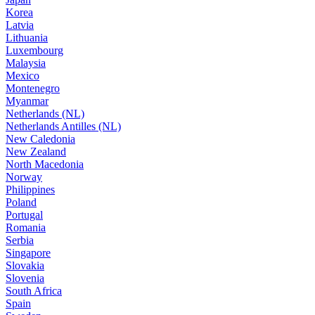
Korea
Latvia
Lithuania
Luxembourg
Malaysia
Mexico
Montenegro
Myanmar
Netherlands (NL)
Netherlands Antilles (NL)
New Caledonia
New Zealand
North Macedonia
Norway
Philippines
Poland
Portugal
Romania
Serbia
Singapore
Slovakia
Slovenia
South Africa
Spain