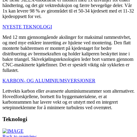
håndtering, og det gir vektreduksjon og færre bevegelige deler. Vår
1x kan levere 98 % av girområdet til et 50-34 kjedesett med et 11-32
kjedeoppsett for vei.
NYESTE TEKNOLOGI
Med 12 mm gjennomgående akslinger for maksimal rammestivhet,
og med mye enklere innretting av hjulene ved montering. Den flatt
monterte bakbremsen er montert på kjedestaget for bedre
distribuering av bremsekraften og holder kaliperen beskyttet inne i
bakre triangel. Skivekjølingsteknologien leder bort varmen gjennom
CNC-maskinerte kjølefinner. Det er spesielt viktig når sykkelen er
fullastet.
KARBON- OG ALUMINIUMSVERSJONER
Lettvekts karbon eller avanserte aluminiumsrammer som alternativer.
Hovedforskjellene, bortsett fra byggematerialene, er at
karbonrammen har lavere vekt og er utstyrt med en integrert
setepinneklemme for å minimere turbulens ved overrøret.
Teknologi
Back to overview