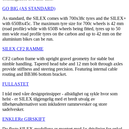
GO BIG (AS STANDARD)
As standard, the SILEX comes with 700x38c tyres and the SILEX+
with 650Bx45c. The maximum tyre size for 700c wheels is 42 mm
(road profile) while with 650B wheels being fitted, tyres up to 50
mm wide road profile tyres on the carbon and up to 42 mm on the
aluminium bikes can be run.
SILEX CF2 RAMME
CF2 carbon frame with upright gravel geometry for stable but
nimble handling. Tapered head tube and 12 mm bolt through axles
provide stiffness and steering precision. Featuring internal cable
routing and BB386 bottom bracket.
FULLASTET
I tråd med våre designprinsipper - allsidighet og sykle hvor som
helst - er SILEX tilgjengelig med et bredt utvalg av
tilbehørsalternativer som inkluderer rammevesker og store
sadelvesker.
ENKLERe GIRSKIFT
De fleste SILEX-modellene er montert med 1x drivlinjer for enkel