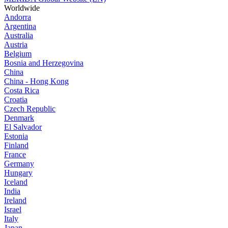
Worldwide
Andorra
Argentina
Australia
Austria
Belgium
Bosnia and Herzegovina
China
China - Hong Kong
Costa Rica
Croatia
Czech Republic
Denmark
El Salvador
Estonia
Finland
France
Germany
Hungary
Iceland
India
Ireland
Israel
Italy
Japan