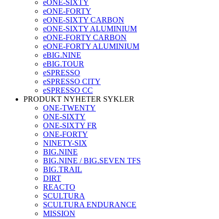
eONE-SIXTY
eONE-FORTY
eONE-SIXTY CARBON
eONE-SIXTY ALUMINIUM
eONE-FORTY CARBON
eONE-FORTY ALUMINIUM
eBIG.NINE
eBIG.TOUR
eSPRESSO
eSPRESSO CITY
eSPRESSO CC
PRODUKT NYHETER SYKLER
ONE-TWENTY
ONE-SIXTY
ONE-SIXTY FR
ONE-FORTY
NINETY-SIX
BIG.NINE
BIG.NINE / BIG.SEVEN TFS
BIG.TRAIL
DIRT
REACTO
SCULTURA
SCULTURA ENDURANCE
MISSION