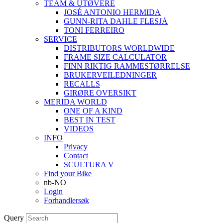
TEAM & UTØVERE
JOSÉ ANTONIO HERMIDA
GUNN-RITA DAHLE FLESJÅ
TONI FERREIRO
SERVICE
DISTRIBUTORS WORLDWIDE
FRAME SIZE CALCULATOR
FINN RIKTIG RAMMESTØRRELSE
BRUKERVEILEDNINGER
RECALLS
GIRØRE OVERSIKT
MERIDA WORLD
ONE OF A KIND
BEST IN TEST
VIDEOS
INFO
Privacy
Contact
SCULTURA V
Find your Bike
nb-NO
Login
Forhandlersøk
Query