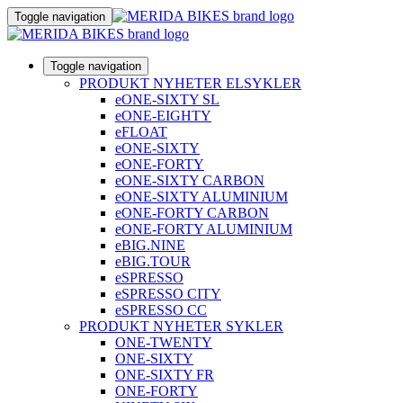
Toggle navigation
Toggle navigation
PRODUKT NYHETER ELSYKLER
eONE-SIXTY SL
eONE-EIGHTY
eFLOAT
eONE-SIXTY
eONE-FORTY
eONE-SIXTY CARBON
eONE-SIXTY ALUMINIUM
eONE-FORTY CARBON
eONE-FORTY ALUMINIUM
eBIG.NINE
eBIG.TOUR
eSPRESSO
eSPRESSO CITY
eSPRESSO CC
PRODUKT NYHETER SYKLER
ONE-TWENTY
ONE-SIXTY
ONE-SIXTY FR
ONE-FORTY