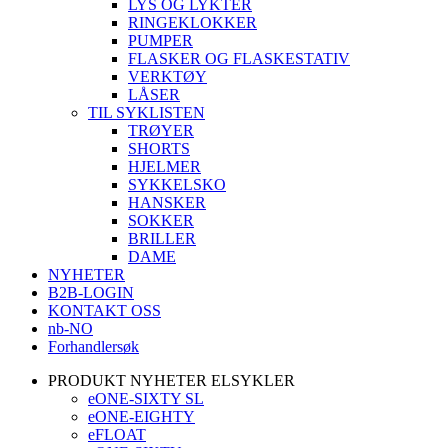
LYS OG LYKTER
RINGEKLOKKER
PUMPER
FLASKER OG FLASKESTATIV
VERKTØY
LÅSER
TIL SYKLISTEN
TRØYER
SHORTS
HJELMER
SYKKELSKO
HANSKER
SOKKER
BRILLER
DAME
NYHETER
B2B-LOGIN
KONTAKT OSS
nb-NO
Forhandlersøk
PRODUKT NYHETER ELSYKLER
eONE-SIXTY SL
eONE-EIGHTY
eFLOAT