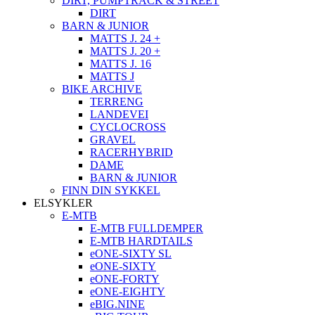
DIRT, PUMPTRACK & STREET
DIRT
BARN & JUNIOR
MATTS J. 24 +
MATTS J. 20 +
MATTS J. 16
MATTS J
BIKE ARCHIVE
TERRENG
LANDEVEI
CYCLOCROSS
GRAVEL
RACERHYBRID
DAME
BARN & JUNIOR
FINN DIN SYKKEL
ELSYKLER
E-MTB
E-MTB FULLDEMPER
E-MTB HARDTAILS
eONE-SIXTY SL
eONE-SIXTY
eONE-FORTY
eONE-EIGHTY
eBIG.NINE