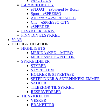
eBIG.TOUR
E-HYBRID & CITY
eFLOAT – ePowered by Bosch
Sport – eSPRESSO
All Terrain – eSPRESSO CC
City – eSPRESSO CITY
eSPEEDER
ELSYKLER ARKIV
FINN DIN ELSYKKEL
50 ÅR
DELER & TILBEHØR
HIGHLIGHTS
MERIDAxKED – MITRO
MERIDAxKED - PECTOR
SYKKELDELER
STYRER
STYRESTEM
HOLKER & STYRETAPE
SETEPINNER & SETEPINNEKLEMMER
SADLER
TILBEHØR TIL SYKKEL
RESERVEDELER
TIL SYKKELEN
VESKER
BRAKETTER