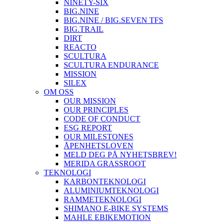
NINETY-SIX
BIG.NINE
BIG.NINE / BIG.SEVEN TFS
BIG.TRAIL
DIRT
REACTO
SCULTURA
SCULTURA ENDURANCE
MISSION
SILEX
OM OSS
OUR MISSION
OUR PRINCIPLES
CODE OF CONDUCT
ESG REPORT
OUR MILESTONES
ÅPENHETSLOVEN
MELD DEG PÅ NYHETSBREV!
MERIDA GRASSROOT
TEKNOLOGI
KARBONTEKNOLOGI
ALUMINIUMTEKNOLOGI
RAMMETEKNOLOGI
SHIMANO E-BIKE SYSTEMS
MAHLE EBIKEMOTION