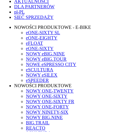
AKTUALNOŚCI
DLA PARTNERÓW
pl-PL
SIEĆ SPRZEDAŻY
NOWOŚCI PRODUKTOWE - E-BIKE
eONE-SIXTY SL
eONE-EIGHTY
eFLOAT
eONE-SIXTY
NOWY eBIG.NINE
NOWY eBIG.TOUR
NOWE eSPRESSO CITY
eSCULTURA
NOWY eSILEX
eSPEEDER
NOWOŚCI PRODUKTOWE
NOWY ONE-TWENTY
NOWY ONE-SIXTY
NOWY ONE-SIXTY FR
NOWY ONE-FORTY
NOWY NINETY-SIX
NOWY BIG.NINE
BIG.TRAIL
REACTO