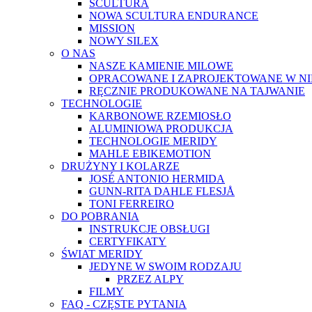
SCULTURA
NOWA SCULTURA ENDURANCE
MISSION
NOWY SILEX
O NAS
NASZE KAMIENIE MILOWE
OPRACOWANE I ZAPROJEKTOWANE W N
RĘCZNIE PRODUKOWANE NA TAJWANIE
TECHNOLOGIE
KARBONOWE RZEMIOSŁO
ALUMINIOWA PRODUKCJA
TECHNOLOGIE MERIDY
MAHLE EBIKEMOTION
DRUŻYNY I KOLARZE
JOSÉ ANTONIO HERMIDA
GUNN-RITA DAHLE FLESJÅ
TONI FERREIRO
DO POBRANIA
INSTRUKCJE OBSŁUGI
CERTYFIKATY
ŚWIAT MERIDY
JEDYNE W SWOIM RODZAJU
PRZEZ ALPY
FILMY
FAQ - CZĘSTE PYTANIA