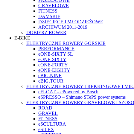
PRZEŁAJOWE
GRAVELOWE
FITNESS
DAMSKIE
DZIECIĘCE I MŁODZIEŻOWE
ARCHIWUM 2011-2019
DOBIERZ ROWER
E-BIKE
ELEKTRYCZNE ROWERY GÓRSKIE
PERFORMANCE
eONE-SIXTY SL
eONE-SIXTY
eONE-FORTY
eONE-EIGHTY
eBIG.NINE
eBIG.TOUR
ELEKTRYCZNE ROWERY TREKKINGOWE I MIE
eFLOAT – ePowered by Bosch
eSPRESSO – Shimano STePS power systems
ELEKTRYCZNE ROWERY GRAVELOWE I SZOS
ROAD
GRAVEL
FITNESS
eSCULTURA
eSILEX