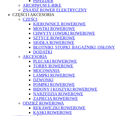
eSPEEDER
ARCHIWUM E-BIKE
ZNAJDŹ ROWER ELEKTRYCZNY
CZĘŚCI I AKCESORIA
CZĘŚCI
KIEROWNICE ROWEROWE
MOSTKI ROWEROWE
CHWYTY I OWIJKI ROWEROWE
SZTYCE ROWEROWE
SIODŁA ROWEROWE
BŁOTNIKI, STOPKI, BAGAŻNIKI, OSŁONY
DODATKI
AKCESORIA
PLECAKI ROWEROWE
TORBY ROWEROWE
MOCOWANIA
LAMPKI ROWEROWE
DZWONKI
POMPKI ROWEROWE
BIDONY I KOSZYKI ROWEROWE
NARZĘDZIA ROWEROWE
ZAPIĘCIA ROWEROWE
ODZIEŻ ROWEROWA
RĘKAWICZKI ROWEROWE
KASKI ROWEROWE