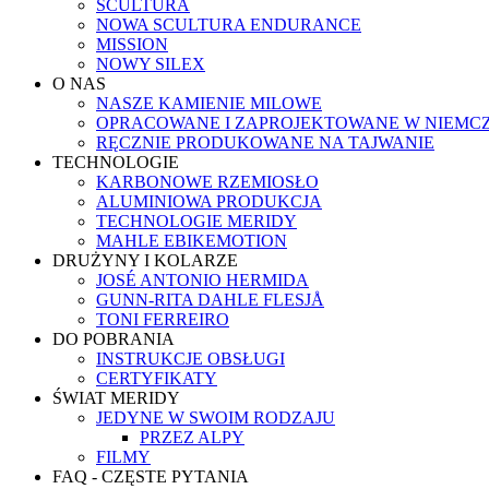
SCULTURA
NOWA SCULTURA ENDURANCE
MISSION
NOWY SILEX
O NAS
NASZE KAMIENIE MILOWE
OPRACOWANE I ZAPROJEKTOWANE W NIEMC
RĘCZNIE PRODUKOWANE NA TAJWANIE
TECHNOLOGIE
KARBONOWE RZEMIOSŁO
ALUMINIOWA PRODUKCJA
TECHNOLOGIE MERIDY
MAHLE EBIKEMOTION
DRUŻYNY I KOLARZE
JOSÉ ANTONIO HERMIDA
GUNN-RITA DAHLE FLESJÅ
TONI FERREIRO
DO POBRANIA
INSTRUKCJE OBSŁUGI
CERTYFIKATY
ŚWIAT MERIDY
JEDYNE W SWOIM RODZAJU
PRZEZ ALPY
FILMY
FAQ - CZĘSTE PYTANIA