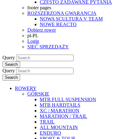
CZĘSTO ZADAWANE PYTANIA
footer pages
ROZSZERZONA GWARANCJA
NOWA SCULTURA V TEAM
NOWE REACTO
Dobierz rower
pl-PL
Login
SIEĆ SPRZEDAŻY
Query
Search
Query
Search
ROWERY
GÓRSKIE
MTB FULL SUSPENSION
MTB HARDTAILS
XC / MARATHON
MARATHON / TRAIL
TRAIL
ALL MOUNTAIN
ENDURO
SPORT & TOUR