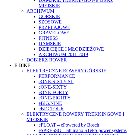
DAMSKIE TREKKINGOWE ORAZ
MIEJSKIE
ARCHIWUM
GÓRSKIE
SZOSOWE
PRZEŁAJOWE
GRAVELOWE
FITNESS
DAMSKIE
DZIECIĘCE I MŁODZIEŻOWE
ARCHIWUM 2011-2019
DOBIERZ ROWER
E-BIKE
ELEKTRYCZNE ROWERY GÓRSKIE
PERFORMANCE
eONE-SIXTY SL
eONE-SIXTY
eONE-FORTY
eONE-EIGHTY
eBIG.NINE
eBIG.TOUR
ELEKTRYCZNE ROWERY TREKKINGOWE I
MIEJSKIE
eFLOAT – ePowered by Bosch
eSPRESSO – Shimano STePS power systems