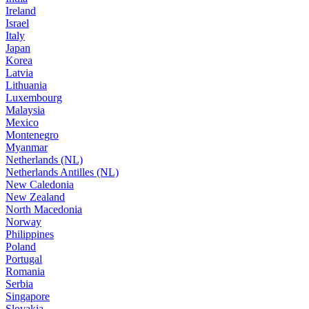
Ireland
Israel
Italy
Japan
Korea
Latvia
Lithuania
Luxembourg
Malaysia
Mexico
Montenegro
Myanmar
Netherlands (NL)
Netherlands Antilles (NL)
New Caledonia
New Zealand
North Macedonia
Norway
Philippines
Poland
Portugal
Romania
Serbia
Singapore
Slovakia