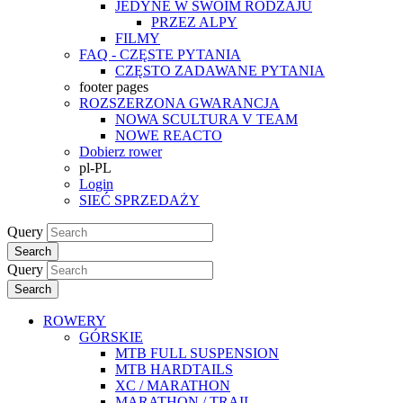
JEDYNE W SWOIM RODZAJU
PRZEZ ALPY
FILMY
FAQ - CZĘSTE PYTANIA
CZĘSTO ZADAWANE PYTANIA
footer pages
ROZSZERZONA GWARANCJA
NOWA SCULTURA V TEAM
NOWE REACTO
Dobierz rower
pl-PL
Login
SIEĆ SPRZEDAŻY
Query
Search
Query
Search
ROWERY
GÓRSKIE
MTB FULL SUSPENSION
MTB HARDTAILS
XC / MARATHON
MARATHON / TRAIL