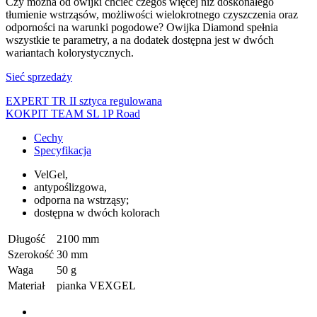
Czy można od owijki chcieć czegoś więcej niż doskonałego
tłumienie wstrząsów, możliwości wielokrotnego czyszczenia oraz
odporności na warunki pogodowe? Owijka Diamond spełnia
wszystkie te parametry, a na dodatek dostępna jest w dwóch
wariantach kolorystycznych.
Sieć sprzedaży
EXPERT TR II sztyca regulowana
KOKPIT TEAM SL 1P Road
Cechy
Specyfikacja
VelGel,
antypoślizgowa,
odporna na wstrząsy;
dostępna w dwóch kolorach
Długość
2100 mm
Szerokość
30 mm
Waga
50 g
Materiał
pianka VEXGEL