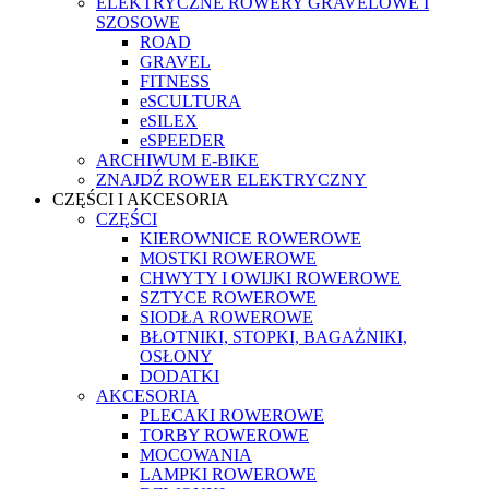
ELEKTRYCZNE ROWERY GRAVELOWE I
SZOSOWE
ROAD
GRAVEL
FITNESS
eSCULTURA
eSILEX
eSPEEDER
ARCHIWUM E-BIKE
ZNAJDŹ ROWER ELEKTRYCZNY
CZĘŚCI I AKCESORIA
CZĘŚCI
KIEROWNICE ROWEROWE
MOSTKI ROWEROWE
CHWYTY I OWIJKI ROWEROWE
SZTYCE ROWEROWE
SIODŁA ROWEROWE
BŁOTNIKI, STOPKI, BAGAŻNIKI,
OSŁONY
DODATKI
AKCESORIA
PLECAKI ROWEROWE
TORBY ROWEROWE
MOCOWANIA
LAMPKI ROWEROWE