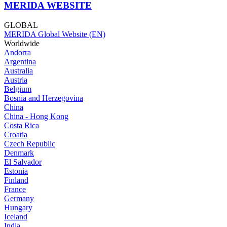
MERIDA WEBSITE
GLOBAL
MERIDA Global Website (EN)
Worldwide
Andorra
Argentina
Australia
Austria
Belgium
Bosnia and Herzegovina
China
China - Hong Kong
Costa Rica
Croatia
Czech Republic
Denmark
El Salvador
Estonia
Finland
France
Germany
Hungary
Iceland
India