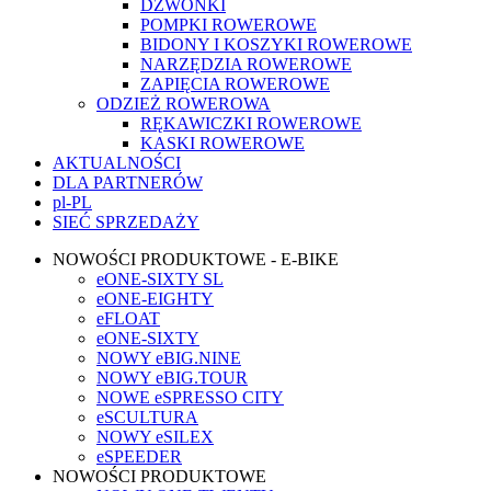
DZWONKI
POMPKI ROWEROWE
BIDONY I KOSZYKI ROWEROWE
NARZĘDZIA ROWEROWE
ZAPIĘCIA ROWEROWE
ODZIEŻ ROWEROWA
RĘKAWICZKI ROWEROWE
KASKI ROWEROWE
AKTUALNOŚCI
DLA PARTNERÓW
pl-PL
SIEĆ SPRZEDAŻY
NOWOŚCI PRODUKTOWE - E-BIKE
eONE-SIXTY SL
eONE-EIGHTY
eFLOAT
eONE-SIXTY
NOWY eBIG.NINE
NOWY eBIG.TOUR
NOWE eSPRESSO CITY
eSCULTURA
NOWY eSILEX
eSPEEDER
NOWOŚCI PRODUKTOWE