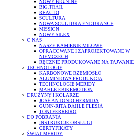
NOWY BIG.NINE
BIG.TRAIL
REACTO
SCULTURA
NOWA SCULTURA ENDURANCE
MISSION
NOWY SILEX
O NAS
NASZE KAMIENIE MILOWE
OPRACOWANE I ZAPROJEKTOWANE W
NIEMCZECH
RĘCZNIE PRODUKOWANE NA TAJWANIE
TECHNOLOGIE
KARBONOWE RZEMIOSŁO
ALUMINIOWA PRODUKCJA
TECHNOLOGIE MERIDY
MAHLE EBIKEMOTION
DRUŻYNY I KOLARZE
JOSÉ ANTONIO HERMIDA
GUNN-RITA DAHLE FLESJÅ
TONI FERREIRO
DO POBRANIA
INSTRUKCJE OBSŁUGI
CERTYFIKATY
ŚWIAT MERIDY