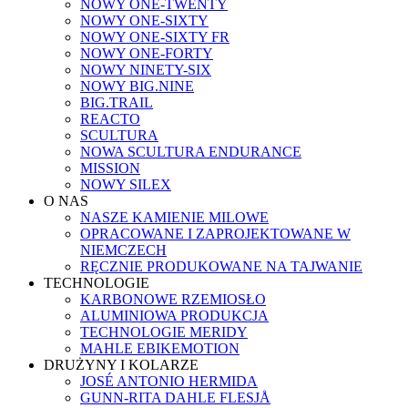
NOWY ONE-TWENTY
NOWY ONE-SIXTY
NOWY ONE-SIXTY FR
NOWY ONE-FORTY
NOWY NINETY-SIX
NOWY BIG.NINE
BIG.TRAIL
REACTO
SCULTURA
NOWA SCULTURA ENDURANCE
MISSION
NOWY SILEX
O NAS
NASZE KAMIENIE MILOWE
OPRACOWANE I ZAPROJEKTOWANE W
NIEMCZECH
RĘCZNIE PRODUKOWANE NA TAJWANIE
TECHNOLOGIE
KARBONOWE RZEMIOSŁO
ALUMINIOWA PRODUKCJA
TECHNOLOGIE MERIDY
MAHLE EBIKEMOTION
DRUŻYNY I KOLARZE
JOSÉ ANTONIO HERMIDA
GUNN-RITA DAHLE FLESJÅ