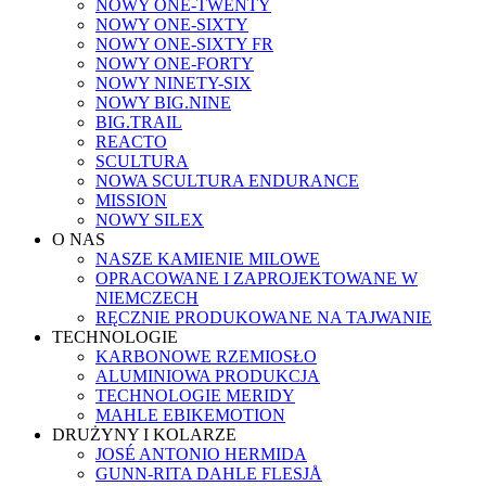
NOWY ONE-TWENTY
NOWY ONE-SIXTY
NOWY ONE-SIXTY FR
NOWY ONE-FORTY
NOWY NINETY-SIX
NOWY BIG.NINE
BIG.TRAIL
REACTO
SCULTURA
NOWA SCULTURA ENDURANCE
MISSION
NOWY SILEX
O NAS
NASZE KAMIENIE MILOWE
OPRACOWANE I ZAPROJEKTOWANE W
NIEMCZECH
RĘCZNIE PRODUKOWANE NA TAJWANIE
TECHNOLOGIE
KARBONOWE RZEMIOSŁO
ALUMINIOWA PRODUKCJA
TECHNOLOGIE MERIDY
MAHLE EBIKEMOTION
DRUŻYNY I KOLARZE
JOSÉ ANTONIO HERMIDA
GUNN-RITA DAHLE FLESJÅ