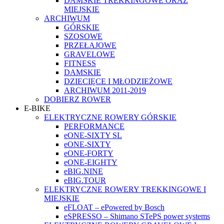
DAMSKIE TREKKINGOWE ORAZ
MIEJSKIE
ARCHIWUM
GÓRSKIE
SZOSOWE
PRZEŁAJOWE
GRAVELOWE
FITNESS
DAMSKIE
DZIECIĘCE I MŁODZIEŻOWE
ARCHIWUM 2011-2019
DOBIERZ ROWER
E-BIKE
ELEKTRYCZNE ROWERY GÓRSKIE
PERFORMANCE
eONE-SIXTY SL
eONE-SIXTY
eONE-FORTY
eONE-EIGHTY
eBIG.NINE
eBIG.TOUR
ELEKTRYCZNE ROWERY TREKKINGOWE I
MIEJSKIE
eFLOAT – ePowered by Bosch
eSPRESSO – Shimano STePS power systems