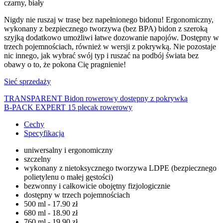
czarny, biały
Nigdy nie ruszaj w trasę bez napełnionego bidonu! Ergonomiczny,
wykonany z bezpiecznego tworzywa (bez BPA) bidon z szeroką
szyjką dodatkowo umożliwi łatwe dozowanie napojów. Dostępny w
trzech pojemnościach, również w wersji z pokrywką. Nie pozostaje
nic innego, jak wybrać swój typ i ruszać na podbój świata bez
obawy o to, że pokona Cię pragnienie!
Sieć sprzedaży
TRANSPARENT Bidon rowerowy dostępny z pokrywką
B-PACK EXPERT 15 plecak rowerowy
Cechy
Specyfikacja
uniwersalny i ergonomiczny
szczelny
wykonany z nietoksycznego tworzywa LDPE (bezpiecznego
polietylenu o małej gęstości)
bezwonny i całkowicie obojętny fizjologicznie
dostępny w trzech pojemnościach
500 ml - 17.90 zł
680 ml - 18.90 zł
760 ml - 19.90 zł