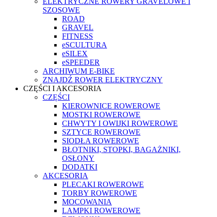
ELEKTRYCZNE ROWERY GRAVELOWE I
SZOSOWE
ROAD
GRAVEL
FITNESS
eSCULTURA
eSILEX
eSPEEDER
ARCHIWUM E-BIKE
ZNAJDŹ ROWER ELEKTRYCZNY
CZĘŚCI I AKCESORIA
CZĘŚCI
KIEROWNICE ROWEROWE
MOSTKI ROWEROWE
CHWYTY I OWIJKI ROWEROWE
SZTYCE ROWEROWE
SIODŁA ROWEROWE
BŁOTNIKI, STOPKI, BAGAŻNIKI,
OSŁONY
DODATKI
AKCESORIA
PLECAKI ROWEROWE
TORBY ROWEROWE
MOCOWANIA
LAMPKI ROWEROWE