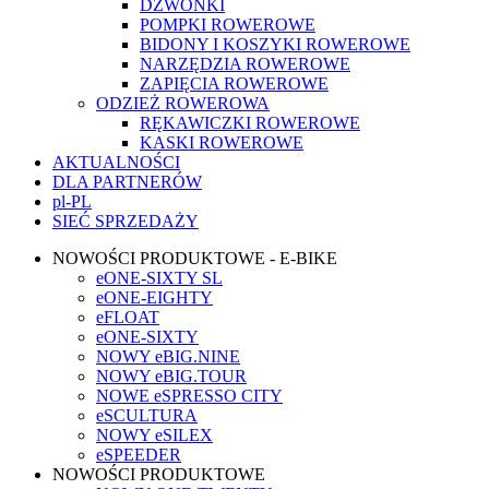
DZWONKI
POMPKI ROWEROWE
BIDONY I KOSZYKI ROWEROWE
NARZĘDZIA ROWEROWE
ZAPIĘCIA ROWEROWE
ODZIEŻ ROWEROWA
RĘKAWICZKI ROWEROWE
KASKI ROWEROWE
AKTUALNOŚCI
DLA PARTNERÓW
pl-PL
SIEĆ SPRZEDAŻY
NOWOŚCI PRODUKTOWE - E-BIKE
eONE-SIXTY SL
eONE-EIGHTY
eFLOAT
eONE-SIXTY
NOWY eBIG.NINE
NOWY eBIG.TOUR
NOWE eSPRESSO CITY
eSCULTURA
NOWY eSILEX
eSPEEDER
NOWOŚCI PRODUKTOWE