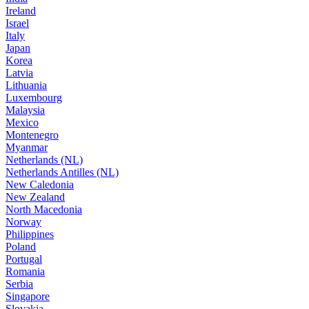
Ireland
Israel
Italy
Japan
Korea
Latvia
Lithuania
Luxembourg
Malaysia
Mexico
Montenegro
Myanmar
Netherlands (NL)
Netherlands Antilles (NL)
New Caledonia
New Zealand
North Macedonia
Norway
Philippines
Poland
Portugal
Romania
Serbia
Singapore
Slovakia