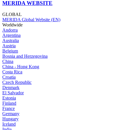
MERIDA WEBSITE
GLOBAL
MERIDA Global Website (EN)
Worldwide
Andorra
Argentina
Australia
Austria
Belgium
Bosnia and Herzegovina
China
China - Hong Kong
Costa Rica
Croatia
Czech Republic
Denmark
El Salvador
Estonia
Finland
France
Germany
Hungary
Iceland
India