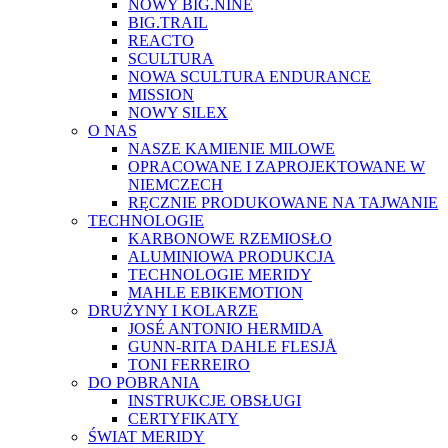
NOWY BIG.NINE
BIG.TRAIL
REACTO
SCULTURA
NOWA SCULTURA ENDURANCE
MISSION
NOWY SILEX
O NAS
NASZE KAMIENIE MILOWE
OPRACOWANE I ZAPROJEKTOWANE W
NIEMCZECH
RĘCZNIE PRODUKOWANE NA TAJWANIE
TECHNOLOGIE
KARBONOWE RZEMIOSŁO
ALUMINIOWA PRODUKCJA
TECHNOLOGIE MERIDY
MAHLE EBIKEMOTION
DRUŻYNY I KOLARZE
JOSÉ ANTONIO HERMIDA
GUNN-RITA DAHLE FLESJÅ
TONI FERREIRO
DO POBRANIA
INSTRUKCJE OBSŁUGI
CERTYFIKATY
ŚWIAT MERIDY