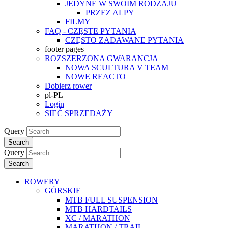
JEDYNE W SWOIM RODZAJU
PRZEZ ALPY
FILMY
FAQ - CZĘSTE PYTANIA
CZĘSTO ZADAWANE PYTANIA
footer pages
ROZSZERZONA GWARANCJA
NOWA SCULTURA V TEAM
NOWE REACTO
Dobierz rower
pl-PL
Login
SIEĆ SPRZEDAŻY
Query
Search
Query
Search
ROWERY
GÓRSKIE
MTB FULL SUSPENSION
MTB HARDTAILS
XC / MARATHON
MARATHON / TRAIL