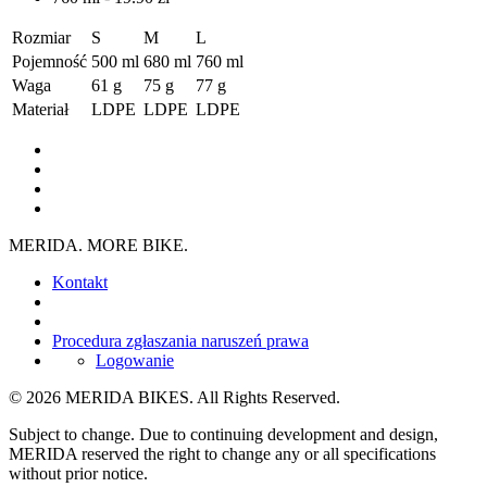
Rozmiar
S
M
L
Pojemność
500 ml
680 ml
760 ml
Waga
61 g
75 g
77 g
Materiał
LDPE
LDPE
LDPE
MERIDA. MORE BIKE.
Kontakt
Procedura zgłaszania naruszeń prawa
Logowanie
© 2026 MERIDA BIKES. All Rights Reserved.
Subject to change. Due to continuing development and design,
MERIDA reserved the right to change any or all specifications
without prior notice.