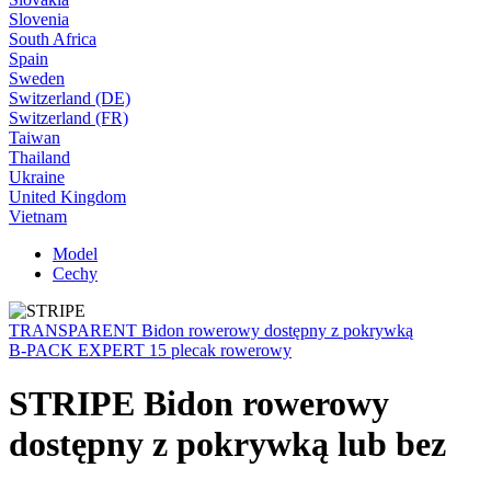
Slovenia
South Africa
Spain
Sweden
Switzerland (DE)
Switzerland (FR)
Taiwan
Thailand
Ukraine
United Kingdom
Vietnam
Model
Cechy
TRANSPARENT Bidon rowerowy dostępny z pokrywką
B-PACK EXPERT 15 plecak rowerowy
STRIPE Bidon rowerowy
dostępny z pokrywką lub bez