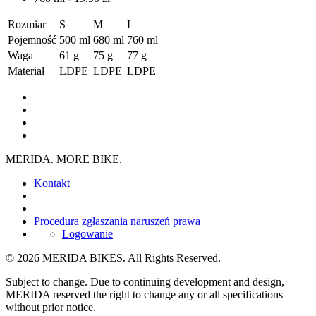
Rozmiar
S
M
L
Pojemność
500 ml
680 ml
760 ml
Waga
61 g
75 g
77 g
Materiał
LDPE
LDPE
LDPE
MERIDA. MORE BIKE.
Kontakt
Procedura zgłaszania naruszeń prawa
Logowanie
© 2026 MERIDA BIKES. All Rights Reserved.
Subject to change. Due to continuing development and design,
MERIDA reserved the right to change any or all specifications
without prior notice.