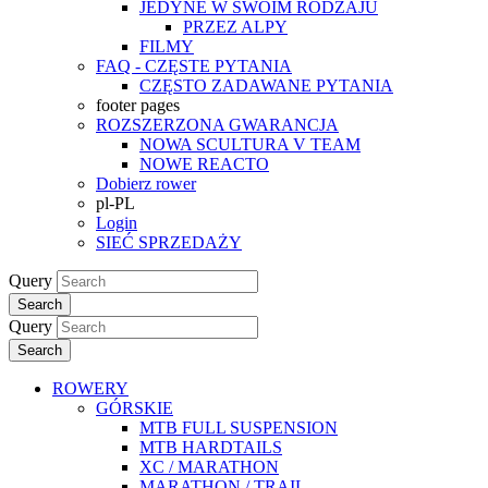
JEDYNE W SWOIM RODZAJU
PRZEZ ALPY
FILMY
FAQ - CZĘSTE PYTANIA
CZĘSTO ZADAWANE PYTANIA
footer pages
ROZSZERZONA GWARANCJA
NOWA SCULTURA V TEAM
NOWE REACTO
Dobierz rower
pl-PL
Login
SIEĆ SPRZEDAŻY
Query
Search
Query
Search
ROWERY
GÓRSKIE
MTB FULL SUSPENSION
MTB HARDTAILS
XC / MARATHON
MARATHON / TRAIL