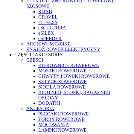
ELEKTRYCZNE ROWERY GRAVELOWE I
SZOSOWE
ROAD
GRAVEL
FITNESS
eSCULTURA
eSILEX
eSPEEDER
ARCHIWUM E-BIKE
ZNAJDŹ ROWER ELEKTRYCZNY
CZĘŚCI I AKCESORIA
CZĘŚCI
KIEROWNICE ROWEROWE
MOSTKI ROWEROWE
CHWYTY I OWIJKI ROWEROWE
SZTYCE ROWEROWE
SIODŁA ROWEROWE
BŁOTNIKI, STOPKI, BAGAŻNIKI,
OSŁONY
DODATKI
AKCESORIA
PLECAKI ROWEROWE
TORBY ROWEROWE
MOCOWANIA
LAMPKI ROWEROWE