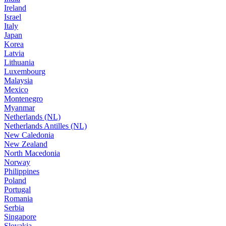
Ireland
Israel
Italy
Japan
Korea
Latvia
Lithuania
Luxembourg
Malaysia
Mexico
Montenegro
Myanmar
Netherlands (NL)
Netherlands Antilles (NL)
New Caledonia
New Zealand
North Macedonia
Norway
Philippines
Poland
Portugal
Romania
Serbia
Singapore
Slovakia