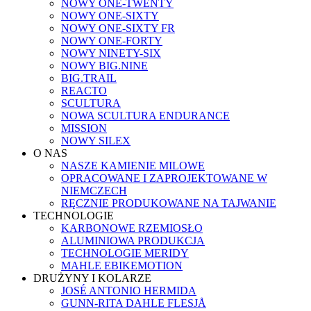
NOWY ONE-TWENTY
NOWY ONE-SIXTY
NOWY ONE-SIXTY FR
NOWY ONE-FORTY
NOWY NINETY-SIX
NOWY BIG.NINE
BIG.TRAIL
REACTO
SCULTURA
NOWA SCULTURA ENDURANCE
MISSION
NOWY SILEX
O NAS
NASZE KAMIENIE MILOWE
OPRACOWANE I ZAPROJEKTOWANE W
NIEMCZECH
RĘCZNIE PRODUKOWANE NA TAJWANIE
TECHNOLOGIE
KARBONOWE RZEMIOSŁO
ALUMINIOWA PRODUKCJA
TECHNOLOGIE MERIDY
MAHLE EBIKEMOTION
DRUŻYNY I KOLARZE
JOSÉ ANTONIO HERMIDA
GUNN-RITA DAHLE FLESJÅ