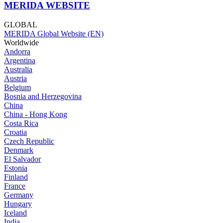
MERIDA WEBSITE
GLOBAL
MERIDA Global Website (EN)
Worldwide
Andorra
Argentina
Australia
Austria
Belgium
Bosnia and Herzegovina
China
China - Hong Kong
Costa Rica
Croatia
Czech Republic
Denmark
El Salvador
Estonia
Finland
France
Germany
Hungary
Iceland
India