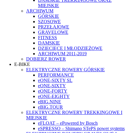
DAMSKIE TREKKINGOWE ORAZ
MIEJSKIE
ARCHIWUM
GÓRSKIE
SZOSOWE
PRZEŁAJOWE
GRAVELOWE
FITNESS
DAMSKIE
DZIECIĘCE I MŁODZIEŻOWE
ARCHIWUM 2011-2019
DOBIERZ ROWER
E-BIKE
ELEKTRYCZNE ROWERY GÓRSKIE
PERFORMANCE
eONE-SIXTY SL
eONE-SIXTY
eONE-FORTY
eONE-EIGHTY
eBIG.NINE
eBIG.TOUR
ELEKTRYCZNE ROWERY TREKKINGOWE I
MIEJSKIE
eFLOAT – ePowered by Bosch
eSPRESSO – Shimano STePS power systems