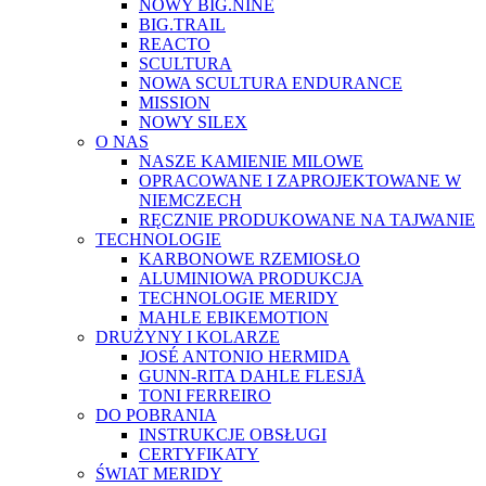
NOWY BIG.NINE
BIG.TRAIL
REACTO
SCULTURA
NOWA SCULTURA ENDURANCE
MISSION
NOWY SILEX
O NAS
NASZE KAMIENIE MILOWE
OPRACOWANE I ZAPROJEKTOWANE W
NIEMCZECH
RĘCZNIE PRODUKOWANE NA TAJWANIE
TECHNOLOGIE
KARBONOWE RZEMIOSŁO
ALUMINIOWA PRODUKCJA
TECHNOLOGIE MERIDY
MAHLE EBIKEMOTION
DRUŻYNY I KOLARZE
JOSÉ ANTONIO HERMIDA
GUNN-RITA DAHLE FLESJÅ
TONI FERREIRO
DO POBRANIA
INSTRUKCJE OBSŁUGI
CERTYFIKATY
ŚWIAT MERIDY