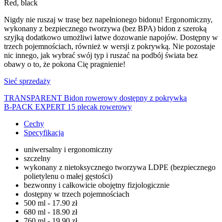
Red, black
Nigdy nie ruszaj w trasę bez napełnionego bidonu! Ergonomiczny,
wykonany z bezpiecznego tworzywa (bez BPA) bidon z szeroką
szyjką dodatkowo umożliwi łatwe dozowanie napojów. Dostępny w
trzech pojemnościach, również w wersji z pokrywką. Nie pozostaje
nic innego, jak wybrać swój typ i ruszać na podbój świata bez
obawy o to, że pokona Cię pragnienie!
Sieć sprzedaży
TRANSPARENT Bidon rowerowy dostępny z pokrywką
B-PACK EXPERT 15 plecak rowerowy
Cechy
Specyfikacja
uniwersalny i ergonomiczny
szczelny
wykonany z nietoksycznego tworzywa LDPE (bezpiecznego
polietylenu o małej gęstości)
bezwonny i całkowicie obojętny fizjologicznie
dostępny w trzech pojemnościach
500 ml - 17.90 zł
680 ml - 18.90 zł
760 ml - 19.90 zł