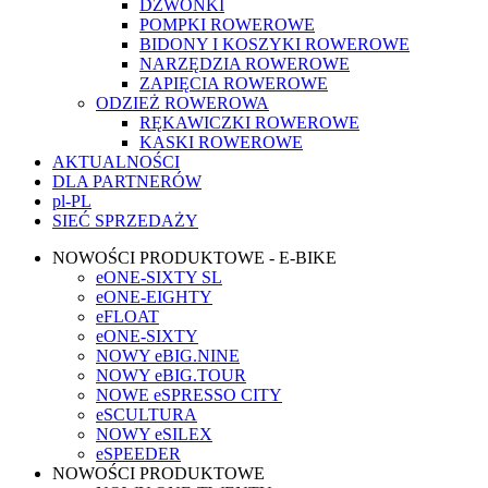
DZWONKI
POMPKI ROWEROWE
BIDONY I KOSZYKI ROWEROWE
NARZĘDZIA ROWEROWE
ZAPIĘCIA ROWEROWE
ODZIEŻ ROWEROWA
RĘKAWICZKI ROWEROWE
KASKI ROWEROWE
AKTUALNOŚCI
DLA PARTNERÓW
pl-PL
SIEĆ SPRZEDAŻY
NOWOŚCI PRODUKTOWE - E-BIKE
eONE-SIXTY SL
eONE-EIGHTY
eFLOAT
eONE-SIXTY
NOWY eBIG.NINE
NOWY eBIG.TOUR
NOWE eSPRESSO CITY
eSCULTURA
NOWY eSILEX
eSPEEDER
NOWOŚCI PRODUKTOWE