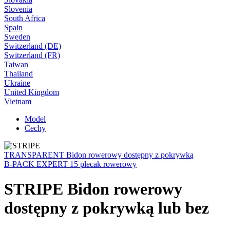
Slovenia
South Africa
Spain
Sweden
Switzerland (DE)
Switzerland (FR)
Taiwan
Thailand
Ukraine
United Kingdom
Vietnam
Model
Cechy
TRANSPARENT Bidon rowerowy dostępny z pokrywką
B-PACK EXPERT 15 plecak rowerowy
STRIPE Bidon rowerowy
dostępny z pokrywką lub bez