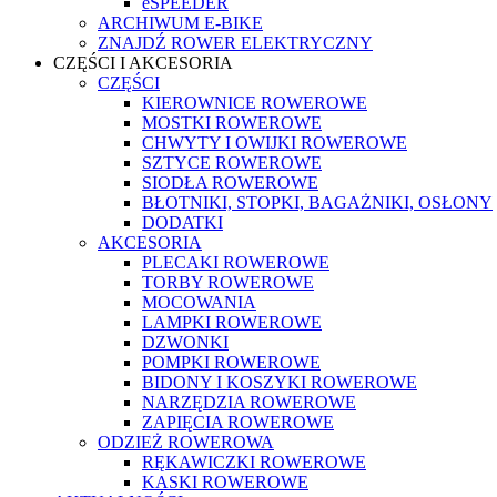
eSPEEDER
ARCHIWUM E-BIKE
ZNAJDŹ ROWER ELEKTRYCZNY
CZĘŚCI I AKCESORIA
CZĘŚCI
KIEROWNICE ROWEROWE
MOSTKI ROWEROWE
CHWYTY I OWIJKI ROWEROWE
SZTYCE ROWEROWE
SIODŁA ROWEROWE
BŁOTNIKI, STOPKI, BAGAŻNIKI, OSŁONY
DODATKI
AKCESORIA
PLECAKI ROWEROWE
TORBY ROWEROWE
MOCOWANIA
LAMPKI ROWEROWE
DZWONKI
POMPKI ROWEROWE
BIDONY I KOSZYKI ROWEROWE
NARZĘDZIA ROWEROWE
ZAPIĘCIA ROWEROWE
ODZIEŻ ROWEROWA
RĘKAWICZKI ROWEROWE
KASKI ROWEROWE