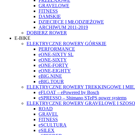
PRZEŁAJOWE
GRAVELOWE
FITNESS
DAMSKIE
DZIECIĘCE I MŁODZIEŻOWE
ARCHIWUM 2011-2019
DOBIERZ ROWER
E-BIKE
ELEKTRYCZNE ROWERY GÓRSKIE
PERFORMANCE
eONE-SIXTY SL
eONE-SIXTY
eONE-FORTY
eONE-EIGHTY
eBIG.NINE
eBIG.TOUR
ELEKTRYCZNE ROWERY TREKKINGOWE I MIE
eFLOAT – ePowered by Bosch
eSPRESSO – Shimano STePS power systems
ELEKTRYCZNE ROWERY GRAVELOWE I SZOS
ROAD
GRAVEL
FITNESS
eSCULTURA
eSILEX