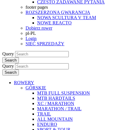
CZĘSTO ZADAWANE PYTANIA
footer pages
ROZSZERZONA GWARANCJA
NOWA SCULTURA V TEAM
NOWE REACTO
Dobierz rower
pl-PL
Login
SIEĆ SPRZEDAŻY
Query
Search
Query
Search
ROWERY
GÓRSKIE
MTB FULL SUSPENSION
MTB HARDTAILS
XC / MARATHON
MARATHON / TRAIL
TRAIL
ALL MOUNTAIN
ENDURO
SPORT & TOUR