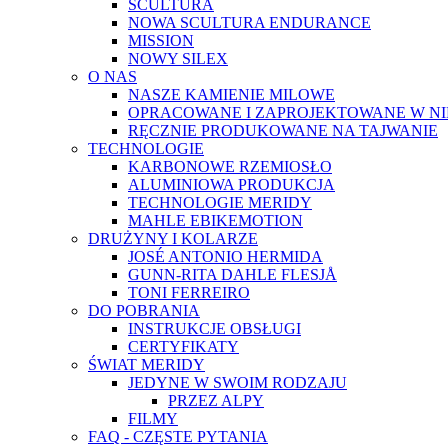
SCULTURA
NOWA SCULTURA ENDURANCE
MISSION
NOWY SILEX
O NAS
NASZE KAMIENIE MILOWE
OPRACOWANE I ZAPROJEKTOWANE W N
RĘCZNIE PRODUKOWANE NA TAJWANIE
TECHNOLOGIE
KARBONOWE RZEMIOSŁO
ALUMINIOWA PRODUKCJA
TECHNOLOGIE MERIDY
MAHLE EBIKEMOTION
DRUŻYNY I KOLARZE
JOSÉ ANTONIO HERMIDA
GUNN-RITA DAHLE FLESJÅ
TONI FERREIRO
DO POBRANIA
INSTRUKCJE OBSŁUGI
CERTYFIKATY
ŚWIAT MERIDY
JEDYNE W SWOIM RODZAJU
PRZEZ ALPY
FILMY
FAQ - CZĘSTE PYTANIA