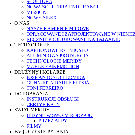
SCULTURA
NOWA SCULTURA ENDURANCE
MISSION
NOWY SILEX
O NAS
NASZE KAMIENIE MILOWE
OPRACOWANE I ZAPROJEKTOWANE W NIEMC
RĘCZNIE PRODUKOWANE NA TAJWANIE
TECHNOLOGIE
KARBONOWE RZEMIOSŁO
ALUMINIOWA PRODUKCJA
TECHNOLOGIE MERIDY
MAHLE EBIKEMOTION
DRUŻYNY I KOLARZE
JOSÉ ANTONIO HERMIDA
GUNN-RITA DAHLE FLESJÅ
TONI FERREIRO
DO POBRANIA
INSTRUKCJE OBSŁUGI
CERTYFIKATY
ŚWIAT MERIDY
JEDYNE W SWOIM RODZAJU
PRZEZ ALPY
FILMY
FAQ - CZĘSTE PYTANIA