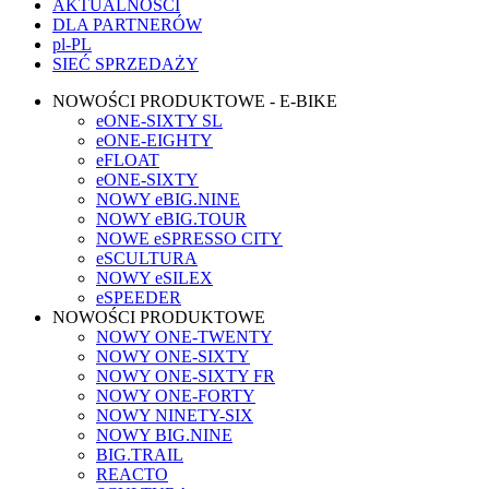
AKTUALNOŚCI
DLA PARTNERÓW
pl-PL
SIEĆ SPRZEDAŻY
NOWOŚCI PRODUKTOWE - E-BIKE
eONE-SIXTY SL
eONE-EIGHTY
eFLOAT
eONE-SIXTY
NOWY eBIG.NINE
NOWY eBIG.TOUR
NOWE eSPRESSO CITY
eSCULTURA
NOWY eSILEX
eSPEEDER
NOWOŚCI PRODUKTOWE
NOWY ONE-TWENTY
NOWY ONE-SIXTY
NOWY ONE-SIXTY FR
NOWY ONE-FORTY
NOWY NINETY-SIX
NOWY BIG.NINE
BIG.TRAIL
REACTO