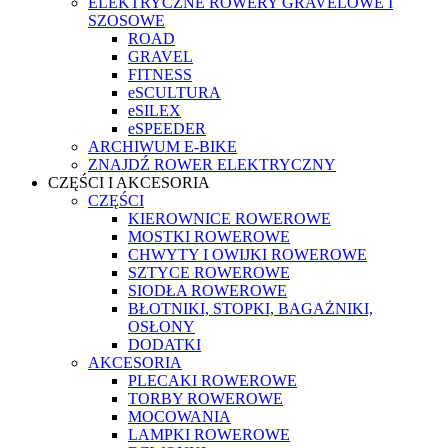
ELEKTRYCZNE ROWERY GRAVELOWE I
SZOSOWE
ROAD
GRAVEL
FITNESS
eSCULTURA
eSILEX
eSPEEDER
ARCHIWUM E-BIKE
ZNAJDŹ ROWER ELEKTRYCZNY
CZĘŚCI I AKCESORIA
CZĘŚCI
KIEROWNICE ROWEROWE
MOSTKI ROWEROWE
CHWYTY I OWIJKI ROWEROWE
SZTYCE ROWEROWE
SIODŁA ROWEROWE
BŁOTNIKI, STOPKI, BAGAŻNIKI,
OSŁONY
DODATKI
AKCESORIA
PLECAKI ROWEROWE
TORBY ROWEROWE
MOCOWANIA
LAMPKI ROWEROWE