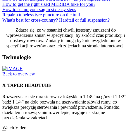
How to get the right sized MERIDA bike for you?
How to set up your sag in six easy steps
Repair a tubeless tyre puncture on the trail
What's best for cross-country? Hardtail or full suspension?
Zdarza się, że w ostatniej chwili jesteśmy zmuszeni do
wprowadzenia zmian w specyfikacji, by skrócić czas produkcji i
dostawy rowerów. Zmiany te mogą być nieuwzględnione w
specyfikacji rowerów oraz ich zdjęciach na stronie internetowej.
Technologie
Back to overview
X-TAPER HEADTUBE
Rozszerzająca się rura sterowa z łożyskiem 1 1/8” na górze i 1 1/2”
bądź 1 1/4” na dole pozwala na usztywnienie główki ramy, co
zwiększa precyzję sterowania i pewność prowadzenia. Ponadto,
dzięki temu rozwiązaniu rower lepiej reaguje na skrajne
przeciążenia w zakrętach.
Watch Video