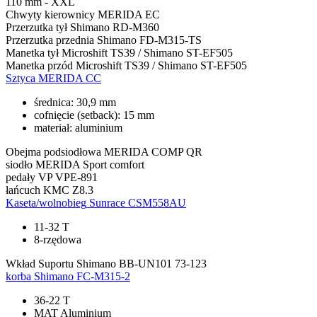
110 mm - XXL
Chwyty kierownicy
MERIDA EC
Przerzutka tył
Shimano RD-M360
Przerzutka przednia
Shimano FD-M315-TS
Manetka tył
Microshift TS39 / Shimano ST-EF505
Manetka przód
Microshift TS39 / Shimano ST-EF505
Sztyca
MERIDA CC
średnica: 30,9 mm
cofnięcie (setback): 15 mm
materiał: aluminium
Obejma podsiodłowa
MERIDA COMP QR
siodło
MERIDA Sport comfort
pedały
VP VPE-891
łańcuch
KMC Z8.3
Kaseta/wolnobieg
Sunrace CSM558AU
11-32 T
8-rzędowa
Wkład Suportu
Shimano BB-UN101 73-123
korba
Shimano FC-M315-2
36-22 T
MAT Aluminium