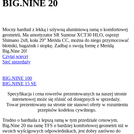
BIG.NINE 20
Mocny hardtail z lekką i sztywną aluminiową ramą o komfortowej
geometrii. Ma amortyzator SR Suntour XCT30 HLO, osprzęt
Shimano 2x8, koła 29” Merida CC, można do niego przymocować
błotniki, bagażnik i stopkę. Zadbaj o swoją formę z Meridą
Big.Nine 20!
Czytaj więcej
Sieć sprzedaży
BIG.NINE 100
BIG.NINE 15 SE
Specyfikacja i cena rowerów prezentowanych na naszej stronie
internetowej może się różnić od dostępnych w sprzedaży.
Towar prezentowany na stronie nie stanowi oferty w rozumieniu
przepisów kodeksu cywilnego.
Trudno o hardtaila z lepszą ramą w tym przedziale cenowym.
Big.Nine 20 ma ramę TFS o bardziej komfortowej geometrii niż w
swoich wyścigowych odpowiednikach, jest dobry zarówno do