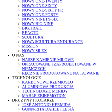
NOWY ONE-TWENTY
NOWY ONE-SIXTY
NOWY ONE-SIXTY FR
NOWY ONE-FORTY
NOWY NINETY-SIX
NOWY BIG.NINE
BIG.TRAIL
REACTO
SCULTURA
NOWA SCULTURA ENDURANCE
MISSION
NOWY SILEX
O NAS
NASZE KAMIENIE MILOWE
OPRACOWANE I ZAPROJEKTOWANE W
NIEMCZECH
RĘCZNIE PRODUKOWANE NA TAJWANIE
TECHNOLOGIE
KARBONOWE RZEMIOSŁO
ALUMINIOWA PRODUKCJA
TECHNOLOGIE MERIDY
MAHLE EBIKEMOTION
DRUŻYNY I KOLARZE
JOSÉ ANTONIO HERMIDA
GUNN-RITA DAHLE FLESJÅ