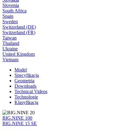
Slovenia
South Africa
Spain
Sweden
Switzerland (DE)
Switzerland (FR)
Taiwan
Thailand
Ukraine
United Kingdom
Vietnam
Model
Specyfikacja
Geometria
Downloads
Technical Videos
Technologie
Klasyfikacja
BIG.NINE 100
BIG.NINE 15 SE