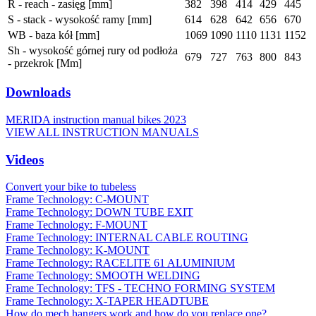
R - reach - zasięg [mm]
382
398
414
429
445
S - stack - wysokość ramy [mm]
614
628
642
656
670
WB - baza kół [mm]
1069
1090
1110
1131
1152
Sh - wysokość górnej rury od podłoża
679
727
763
800
843
- przekrok [Mm]
Downloads
MERIDA instruction manual bikes 2023
VIEW ALL INSTRUCTION MANUALS
Videos
Convert your bike to tubeless
Frame Technology: C-MOUNT
Frame Technology: DOWN TUBE EXIT
Frame Technology: F-MOUNT
Frame Technology: INTERNAL CABLE ROUTING
Frame Technology: K-MOUNT
Frame Technology: RACELITE 61 ALUMINIUM
Frame Technology: SMOOTH WELDING
Frame Technology: TFS - TECHNO FORMING SYSTEM
Frame Technology: X-TAPER HEADTUBE
How do mech hangers work and how do you replace one?