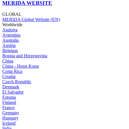
MERIDA WEBSITE
GLOBAL
MERIDA Global Website (EN)
Worldwide
Andorra
Argentina
Australia
Austria
Belgium
Bosnia and Herzegovina
China
China - Hong Kong
Costa Rica
Croatia
Czech Republic
Denmark
El Salvador
Estonia
Finland
France
Germany
Hungary
Iceland
India