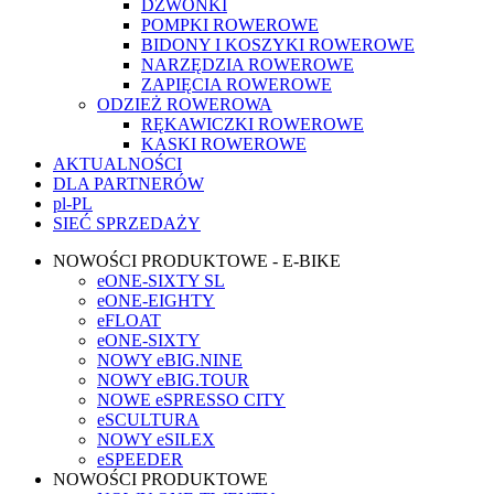
DZWONKI
POMPKI ROWEROWE
BIDONY I KOSZYKI ROWEROWE
NARZĘDZIA ROWEROWE
ZAPIĘCIA ROWEROWE
ODZIEŻ ROWEROWA
RĘKAWICZKI ROWEROWE
KASKI ROWEROWE
AKTUALNOŚCI
DLA PARTNERÓW
pl-PL
SIEĆ SPRZEDAŻY
NOWOŚCI PRODUKTOWE - E-BIKE
eONE-SIXTY SL
eONE-EIGHTY
eFLOAT
eONE-SIXTY
NOWY eBIG.NINE
NOWY eBIG.TOUR
NOWE eSPRESSO CITY
eSCULTURA
NOWY eSILEX
eSPEEDER
NOWOŚCI PRODUKTOWE