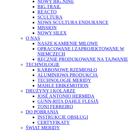
NOWY BIG.NINE
BIG.TRAIL
REACTO
SCULTURA
NOWA SCULTURA ENDURANCE
MISSION
NOWY SILEX
O NAS
NASZE KAMIENIE MILOWE
OPRACOWANE I ZAPROJEKTOWANE W
NIEMCZECH
RĘCZNIE PRODUKOWANE NA TAJWANIE
TECHNOLOGIE
KARBONOWE RZEMIOSŁO
ALUMINIOWA PRODUKCJA
TECHNOLOGIE MERIDY
MAHLE EBIKEMOTION
DRUŻYNY I KOLARZE
JOSÉ ANTONIO HERMIDA
GUNN-RITA DAHLE FLESJÅ
TONI FERREIRO
DO POBRANIA
INSTRUKCJE OBSŁUGI
CERTYFIKATY
ŚWIAT MERIDY