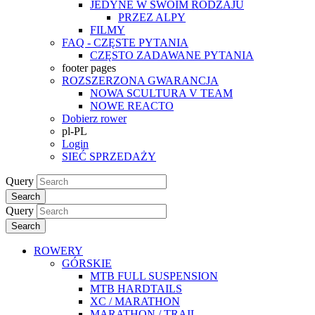
JEDYNE W SWOIM RODZAJU
PRZEZ ALPY
FILMY
FAQ - CZĘSTE PYTANIA
CZĘSTO ZADAWANE PYTANIA
footer pages
ROZSZERZONA GWARANCJA
NOWA SCULTURA V TEAM
NOWE REACTO
Dobierz rower
pl-PL
Login
SIEĆ SPRZEDAŻY
Query
Search
Query
Search
ROWERY
GÓRSKIE
MTB FULL SUSPENSION
MTB HARDTAILS
XC / MARATHON
MARATHON / TRAIL