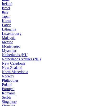
Ireland
Israel
Italy
Japan
Korea
Latvia
Lithuania
Luxembourg
Malaysia
Mexico
Montenegro
Myanmar
Netherlands (NL)
Netherlands Antilles (NL)
New Caledonia
New Zealand
North Macedonia
Norway
Philippines
Poland
Portugal
Romania
Serbia
Singapore
Slovakia