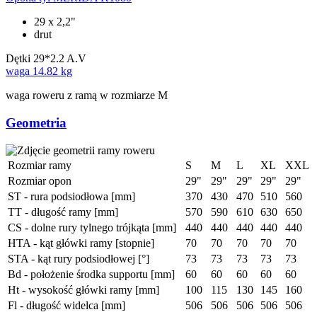
29 x 2,2"
drut
Dętki
29*2.2 A.V
waga
14.82 kg
waga roweru z ramą w rozmiarze M
Geometria
Rozmiar ramy
S
M
L
XL
XXL
Rozmiar opon
29"
29"
29"
29"
29"
ST - rura podsiodłowa [mm]
370
430
470
510
560
TT - długość ramy [mm]
570
590
610
630
650
CS - dolne rury tylnego trójkąta [mm]
440
440
440
440
440
HTA - kąt główki ramy [stopnie]
70
70
70
70
70
STA - kąt rury podsiodłowej [°]
73
73
73
73
73
Bd - położenie środka supportu [mm]
60
60
60
60
60
Ht - wysokość główki ramy [mm]
100
115
130
145
160
Fl - długość widelca [mm]
506
506
506
506
506