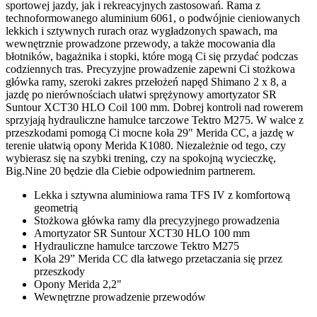
sportowej jazdy, jak i rekreacyjnych zastosowań. Rama z
technoformowanego aluminium 6061, o podwójnie cieniowanych
lekkich i sztywnych rurach oraz wygładzonych spawach, ma
wewnętrznie prowadzone przewody, a także mocowania dla
błotników, bagażnika i stopki, które mogą Ci się przydać podczas
codziennych tras. Precyzyjne prowadzenie zapewni Ci stożkowa
główka ramy, szeroki zakres przełożeń napęd Shimano 2 x 8, a
jazdę po nierównościach ułatwi sprężynowy amortyzator SR
Suntour XCT30 HLO Coil 100 mm. Dobrej kontroli nad rowerem
sprzyjają hydrauliczne hamulce tarczowe Tektro M275. W walce z
przeszkodami pomogą Ci mocne koła 29" Merida CC, a jazdę w
terenie ułatwią opony Merida K1080. Niezależnie od tego, czy
wybierasz się na szybki trening, czy na spokojną wycieczkę,
Big.Nine 20 będzie dla Ciebie odpowiednim partnerem.
Lekka i sztywna aluminiowa rama TFS IV z komfortową
geometrią
Stożkowa główka ramy dla precyzyjnego prowadzenia
Amortyzator SR Suntour XCT30 HLO 100 mm
Hydrauliczne hamulce tarczowe Tektro M275
Koła 29” Merida CC dla łatwego przetaczania się przez
przeszkody
Opony Merida 2,2"
Wewnętrzne prowadzenie przewodów