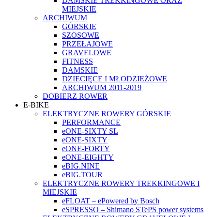
DAMSKIE TREKKINGOWE ORAZ
MIEJSKIE
ARCHIWUM
GÓRSKIE
SZOSOWE
PRZEŁAJOWE
GRAVELOWE
FITNESS
DAMSKIE
DZIECIĘCE I MŁODZIEŻOWE
ARCHIWUM 2011-2019
DOBIERZ ROWER
E-BIKE
ELEKTRYCZNE ROWERY GÓRSKIE
PERFORMANCE
eONE-SIXTY SL
eONE-SIXTY
eONE-FORTY
eONE-EIGHTY
eBIG.NINE
eBIG.TOUR
ELEKTRYCZNE ROWERY TREKKINGOWE I
MIEJSKIE
eFLOAT – ePowered by Bosch
eSPRESSO – Shimano STePS power systems