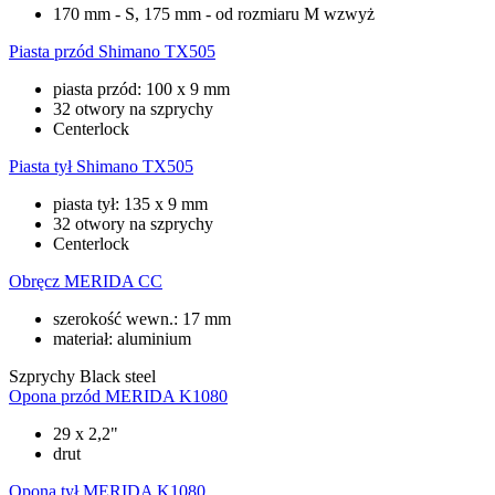
170 mm - S, 175 mm - od rozmiaru M wzwyż
Piasta przód
Shimano TX505
piasta przód: 100 x 9 mm
32 otwory na szprychy
Centerlock
Piasta tył
Shimano TX505
piasta tył: 135 x 9 mm
32 otwory na szprychy
Centerlock
Obręcz
MERIDA CC
szerokość wewn.: 17 mm
materiał: aluminium
Szprychy
Black steel
Opona przód
MERIDA K1080
29 x 2,2"
drut
Opona tył
MERIDA K1080